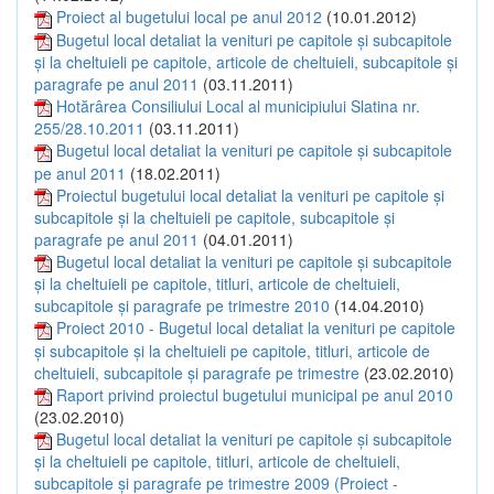
Proiect al bugetului local pe anul 2012
(10.01.2012)
Bugetul local detaliat la venituri pe capitole şi subcapitole
şi la cheltuieli pe capitole, articole de cheltuieli, subcapitole şi
paragrafe pe anul 2011
(03.11.2011)
Hotărârea Consiliului Local al municipiului Slatina nr.
255/28.10.2011
(03.11.2011)
Bugetul local detaliat la venituri pe capitole şi subcapitole
pe anul 2011
(18.02.2011)
Proiectul bugetului local detaliat la venituri pe capitole şi
subcapitole şi la cheltuieli pe capitole, subcapitole şi
paragrafe pe anul 2011
(04.01.2011)
Bugetul local detaliat la venituri pe capitole şi subcapitole
şi la cheltuieli pe capitole, titluri, articole de cheltuieli,
subcapitole şi paragrafe pe trimestre 2010
(14.04.2010)
Proiect 2010 - Bugetul local detaliat la venituri pe capitole
şi subcapitole şi la cheltuieli pe capitole, titluri, articole de
cheltuieli, subcapitole şi paragrafe pe trimestre
(23.02.2010)
Raport privind proiectul bugetului municipal pe anul 2010
(23.02.2010)
Bugetul local detaliat la venituri pe capitole şi subcapitole
şi la cheltuieli pe capitole, titluri, articole de cheltuieli,
subcapitole şi paragrafe pe trimestre 2009 (Proiect -