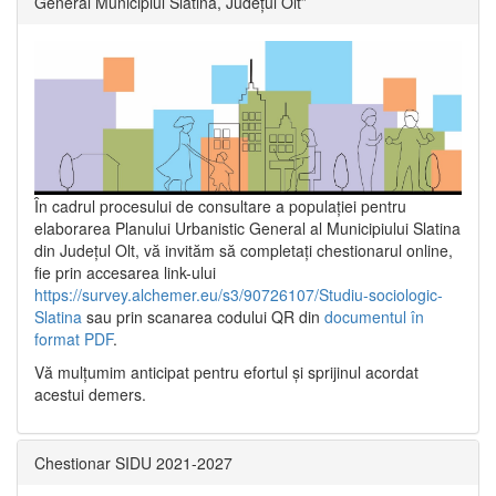
General Municipiul Slatina, Județul Olt”
În cadrul procesului de consultare a populaţiei pentru
elaborarea Planului Urbanistic General al Municipiului Slatina
din Județul Olt, vă invităm să completați chestionarul online,
fie prin accesarea link-ului
https://survey.alchemer.eu/s3/90726107/Studiu-sociologic-
Slatina
sau prin scanarea codului QR din
documentul în
format PDF
.
Vă mulţumim anticipat pentru efortul şi sprijinul acordat
acestui demers.
Chestionar SIDU 2021-2027