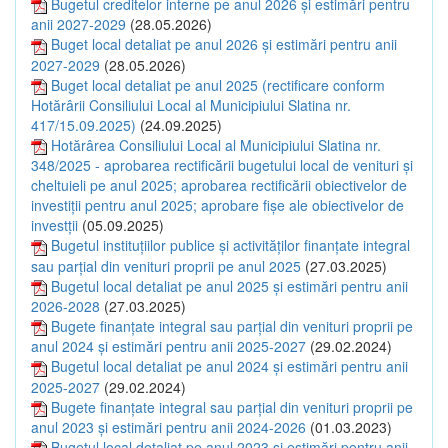
Bugetul creditelor interne pe anul 2026 și estimări pentru
anii 2027-2029
(28.05.2026)
Buget local detaliat pe anul 2026 și estimări pentru anii
2027-2029
(28.05.2026)
Buget local detaliat pe anul 2025 (rectificare conform
Hotărârii Consiliului Local al Municipiului Slatina nr.
417/15.09.2025)
(24.09.2025)
Hotărârea Consiliului Local al Municipiului Slatina nr.
348/2025 - aprobarea rectificării bugetului local de venituri și
cheltuieli pe anul 2025; aprobarea rectificării obiectivelor de
investiții pentru anul 2025; aprobare fișe ale obiectivelor de
investții
(05.09.2025)
Bugetul instituțiilor publice și activităților finanțate integral
sau parțial din venituri proprii pe anul 2025
(27.03.2025)
Bugetul local detaliat pe anul 2025 și estimări pentru anii
2026-2028
(27.03.2025)
Bugete finanțate integral sau parțial din venituri proprii pe
anul 2024 și estimări pentru anii 2025-2027
(29.02.2024)
Bugetul local detaliat pe anul 2024 și estimări pentru anii
2025-2027
(29.02.2024)
Bugete finanțate integral sau parțial din venituri proprii pe
anul 2023 și estimări pentru anii 2024-2026
(01.03.2023)
Bugetul local detaliat pe anul 2023 și estimări pentru anii