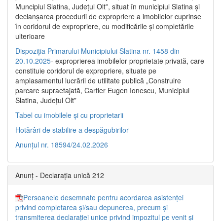
Muncipiul Slatina, Judeţul Olt”, situat în municipiul Slatina şi
declanşarea procedurii de expropriere a imobilelor cuprinse
în coridorul de expropriere, cu modificările şi completările
ulterioare
Dispoziția Primarului Municipiului Slatina nr. 1458 din
20.10.2025
- exproprierea imobilelor proprietate privată, care
constituie coridorul de expropriere, situate pe
amplasamentul lucrării de utilitate publică „Construire
parcare supraetajată, Cartier Eugen Ionescu, Municipiul
Slatina, Județul Olt”
Tabel cu imobilele și cu proprietarii
Hotărâri de stabilire a despăgubirilor
Anunțul nr. 18594/24.02.2026
Anunț - Declarația unică 212
Persoanele desemnate pentru acordarea asistenței
privind completarea și/sau depunerea, precum și
transmiterea declarației unice privind impozitul pe venit și