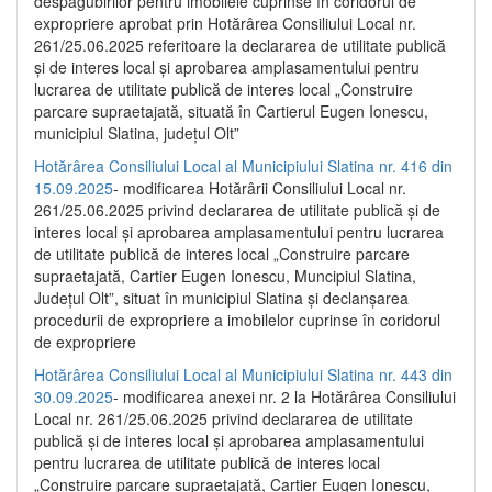
despăgubirilor pentru imobilele cuprinse în coridorul de
expropriere aprobat prin Hotărârea Consiliului Local nr.
261/25.06.2025 referitoare la declararea de utilitate publică
și de interes local și aprobarea amplasamentului pentru
lucrarea de utilitate publică de interes local „Construire
parcare supraetajată, situată în Cartierul Eugen Ionescu,
municipiul Slatina, județul Olt”
Hotărârea Consiliului Local al Municipiului Slatina nr. 416 din
15.09.2025
- modificarea Hotărârii Consiliului Local nr.
261/25.06.2025 privind declararea de utilitate publică și de
interes local și aprobarea amplasamentului pentru lucrarea
de utilitate publică de interes local „Construire parcare
supraetajată, Cartier Eugen Ionescu, Muncipiul Slatina,
Județul Olt”, situat în municipiul Slatina și declanșarea
procedurii de expropriere a imobilelor cuprinse în coridorul
de expropriere
Hotărârea Consiliului Local al Municipiului Slatina nr. 443 din
30.09.2025
- modificarea anexei nr. 2 la Hotărârea Consiliului
Local nr. 261/25.06.2025 privind declararea de utilitate
publică şi de interes local şi aprobarea amplasamentului
pentru lucrarea de utilitate publică de interes local
„Construire parcare supraetajată, Cartier Eugen Ionescu,