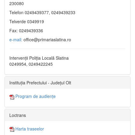
230080
Telefon 0249439377, 0249439233
Telverde 0349919
Fax: 0249439336
e-mail:
office@primariaslatina.ro
Intervenții Poliția Locală Slatina
0249954, 0249422245
Instituția Prefectului - Județul Olt
Program de audiențe
Loctrans
Harta traseelor