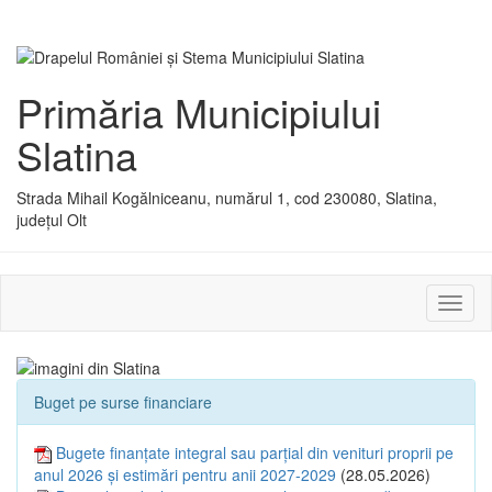
Primăria Municipiului
Slatina
Strada Mihail Kogălniceanu, numărul 1, cod 230080, Slatina,
județul Olt
Activ
sau
dezac
meniu
Buget pe surse financiare
Bugete finanțate integral sau parțial din venituri proprii pe
anul 2026 și estimări pentru anii 2027-2029
(28.05.2026)