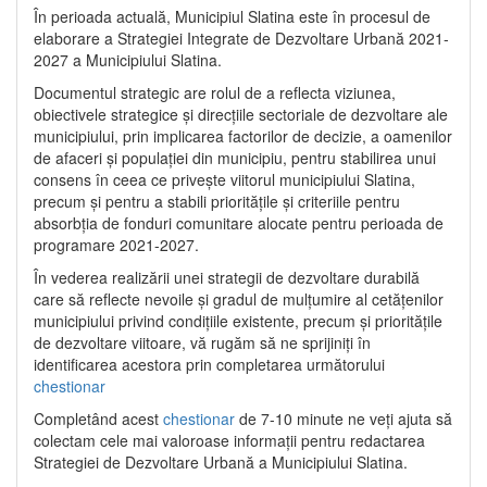
În perioada actuală, Municipiul Slatina este în procesul de
elaborare a Strategiei Integrate de Dezvoltare Urbană 2021‐
2027 a Municipiului Slatina.
Documentul strategic are rolul de a reflecta viziunea,
obiectivele strategice și direcțiile sectoriale de dezvoltare ale
municipiului, prin implicarea factorilor de decizie, a oamenilor
de afaceri și populației din municipiu, pentru stabilirea unui
consens în ceea ce privește viitorul municipiului Slatina,
precum și pentru a stabili prioritățile și criteriile pentru
absorbția de fonduri comunitare alocate pentru perioada de
programare 2021-2027.
În vederea realizării unei strategii de dezvoltare durabilă
care să reflecte nevoile și gradul de mulțumire al cetățenilor
municipiului privind condițiile existente, precum și prioritățile
de dezvoltare viitoare, vă rugăm să ne sprijiniți în
identificarea acestora prin completarea următorului
chestionar
Completând acest
chestionar
de 7-10 minute ne veți ajuta să
colectam cele mai valoroase informații pentru redactarea
Strategiei de Dezvoltare Urbană a Municipiului Slatina.