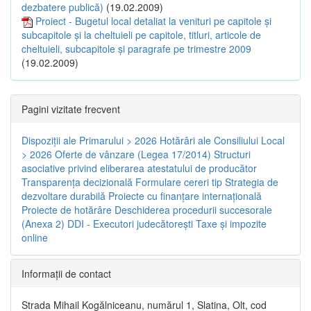
dezbatere publică)
(19.02.2009)
Proiect - Bugetul local detaliat la venituri pe capitole şi
subcapitole şi la cheltuieli pe capitole, titluri, articole de
cheltuieli, subcapitole şi paragrafe pe trimestre 2009
(19.02.2009)
Pagini vizitate frecvent
Dispoziţii ale Primarului > 2026
Hotărâri ale Consiliului Local
> 2026
Oferte de vânzare (Legea 17/2014)
Structuri
asociative privind eliberarea atestatului de producător
Transparenţa decizională
Formulare cereri tip
Strategia de
dezvoltare durabilă
Proiecte cu finanţare internaţională
Proiecte de hotărâre
Deschiderea procedurii succesorale
(Anexa 2)
DDI - Executori judecătorești
Taxe şi impozite
online
Informaţii de contact
Strada Mihail Kogălniceanu, numărul 1, Slatina, Olt, cod