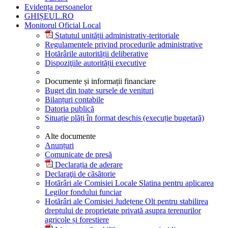
Evidența persoanelor
GHIȘEUL.RO
Monitorul Oficial Local
Statutul unității administrativ-teritoriale
Regulamentele privind procedurile administrative
Hotărârile autorității deliberative
Dispoziţiile autorității executive
Documente și informații financiare
Buget din toate sursele de venituri
Bilanțuri contabile
Datoria publică
Situație plăți în format deschis (execuție bugetară)
Alte documente
Anunțuri
Comunicate de presă
Declarația de aderare
Declaraţii de căsătorie
Hotărâri ale Comisiei Locale Slatina pentru aplicarea
Legilor fondului funciar
Hotărâri ale Comisiei Județene Olt pentru stabilirea
dreptului de proprietate privată asupra terenurilor
agricole și forestiere