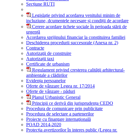
Secțiune RUTI
Legislație privind acordarea venitului minim de
incluziune, dcumentele necesare și condiții de acordare
Cerere acordare tichete sociale în perioada stării de
urgență
Acordarea sprijinului financiar la constituirea familiei
Deschiderea procedurii succesorale (Anexa nr. 2)
Contracte
Autorizaţii de construire
Autorizații taxi
Certificate de urbanism
Regulament privind creşterea calităţii arhitectural-
ambientale a clădirilor
Evidența persoanelor
Oferte de vânzare Legea nr. 17/2014
Oferte de vânzare - păduri
Planul Urbanistic General
Principii ce derivă din jurisprudența CEDO
Procedura de comunicare prin publicitate
Procedura de selectare a partenerilor
Proiecte cu finanţare internaţională
POAD 2014-2020
Protecția avertizorilor în interes public (Legea nr.