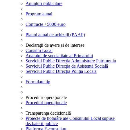
Anunțuri publicitare
Program anual
Contracte +5000 euro
Planul anual de achiziții (PAAP)
Declarații de avere și de interese
Consiliu Local
Aparatul de specialitate al Primarului
Serviciul Public Direcția Administrare Patrimoniu
Serviciul Public Direcția de Asistență Socială
Serviciul Public Direcția Poliția Locală
Formulare tip
Proceduri operaționale
Proceduri operaționale
Transparența decizională
Proiecte de hotărâre ale Consiliului Local supuse
dezbaterii publice
Platforma E-consultare