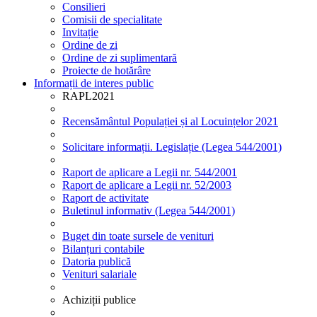
Consilieri
Comisii de specialitate
Invitație
Ordine de zi
Ordine de zi suplimentară
Proiecte de hotărâre
Informații de interes public
RAPL2021
Recensământul Populației și al Locuințelor 2021
Solicitare informații. Legislație (Legea 544/2001)
Raport de aplicare a Legii nr. 544/2001
Raport de aplicare a Legii nr. 52/2003
Raport de activitate
Buletinul informativ (Legea 544/2001)
Buget din toate sursele de venituri
Bilanțuri contabile
Datoria publică
Venituri salariale
Achiziții publice