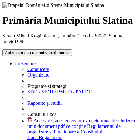
Primăria Municipiului Slatina
Strada Mihail Kogălniceanu, numărul 1, cod 230080, Slatina,
județul Olt
Activează sau dezactivează meniul
Prezentare
Conducere
Organizare
Programe și strategii
SDD / SIDU / PMUD / PAEDC
Rapoarte și studii
Consiliul Local
Accesarea acestei legături va determina deschiderea
unui document pdf ce conține Regulamentul de
organizare și funcționare a Consiliului
Local
Regulament