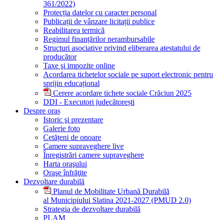
361/2022)
Protecția datelor cu caracter personal
Publicații de vânzare licitații publice
Reabilitarea termică
Regimul finanțărilor nerambursabile
Structuri asociative privind eliberarea atestatului de
producător
Taxe şi impozite online
Acordarea tichetelor sociale pe suport electronic pentru
sprijin educațional
Cerere acordare tichete sociale Crăciun 2025
DDI - Executori judecătorești
Despre oraș
Istoric şi prezentare
Galerie foto
Cetățeni de onoare
Camere supraveghere live
Înregistrări camere supraveghere
Harta oraşului
Oraşe înfrăţite
Dezvoltare durabilă
Planul de Mobilitate Urbană Durabilă
al Municipiului Slatina 2021-2027 (PMUD 2.0)
Strategia de dezvoltare durabilă
PLAM