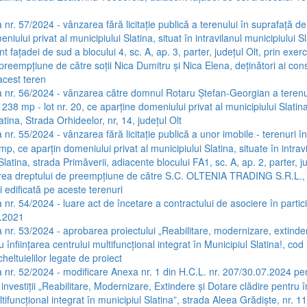
 nr. 57/2024 - vânzarea fără licitație publică a terenului în suprafață d
niului privat al municipiului Slatina, situat în intravilanul municipiului S
nt fațadei de sud a blocului 4, sc. A, ap. 3, parter, județul Olt, prin exer
preempțiune de către soții Nica Dumitru și Nica Elena, deținători ai cons
acest teren
 nr. 56/2024 - vânzarea către domnul Rotaru Ștefan-Georgian a terenu
238 mp - lot nr. 20, ce aparține domeniului privat al municipiului Slatina,
atina, Strada Orhideelor, nr, 14, județul Olt
nr. 55/2024 - vânzarea fără licitație publică a unor imobile - terenuri î
mp, ce aparțin domeniului privat al municipiului Slatina, situate în intrav
Slatina, strada Primăverii, adiacente blocului FA1, sc. A, ap. 2, parter, ju
area dreptului de preempțiune de către S.C. OLTENIA TRADING S.R.L.,
i edificată pe aceste terenuri
 nr. 54/2024 - luare act de încetare a contractului de asociere în partici
.2021
 nr. 53/2024 - aprobarea proiectului „Reabilitare, modernizare, extinde
u înființarea centrului multifuncțional integrat în Municipiul Slatina!, co
heltuielilor legate de proiect
 nr. 52/2024 - modificare Anexa nr. 1 din H.C.L. nr. 207/30.07.2024 pe
 investiții „Reabilitare, Modernizare, Extindere și Dotare clădire pentru î
tifuncțional integrat în municipiul Slatina”, strada Aleea Grădiște, nr. 11,