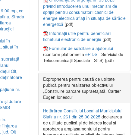
privind introducerea unui mecanism de
e 9,00 mp, ce
sprijin pentru consumatorii casnici de
latina, Strada
energie electrică aflați în situația de sărăcie
citarea
energetică
(pdf)
trucției
Informații utile pentru beneficiarii
tichetului electronic de energie
(pdf)
lui în
 situat în
Formular de solicitare a ajutorului
(conform platformei a
ePIDS
- Serviciul de
n suprafață
Telecomunicații Speciale - STS) (pdf)
ilanul
dețul Olt,
 deținătoare
Exproprierea pentru cauză de utilitate
publică pentru realizarea obiectivului
pațiune nr.
„Construire parcare supraetajată, Cartier
Eugen Ionescu”
re și dotare
d SMIS
Hotărârea Consiliului Local al Municipiului
Slatina nr. 261 din 25.06.2025
declararea
ntru
de utilitate publică și de interes local și
nființarea
aprobarea amplasamentului pentru
 jud. Olt
lucrarea de utilitate publică de interes local