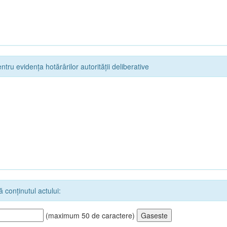
ntru evidența hotărârilor autorității deliberative
 conținutul actului:
(maximum 50 de caractere)