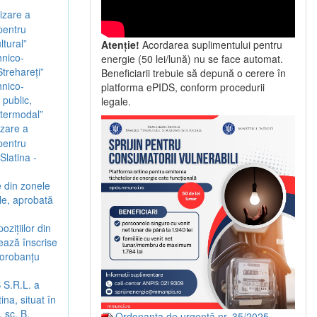
izare a
 pentru
ltural”
Atenție!
Acordarea suplimentului pentru
hnico-
energie (50 lei/lună) nu se face automat.
trehareți”
Beneficiarii trebuie să depună o cerere în
hnico-
platforma ePIDS, conform procedurii
 public,
legale.
intermodal”
izare a
 pentru
Slatina -
 din zonele
ale, aprobată
zițiilor din
rează înscrise
Dorobanțu
 S.R.L. a
na, situat în
 sc. B,
Ordonanța de urgență nr. 35/2025