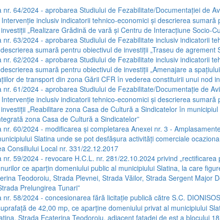
 nr. 64/2024 - aprobarea Studiului de Fezabilitate/Documentației de Av
 Intervenție inclusiv indicatorii tehnico-economici și descrierea sumară
 investiții „Realizare Grădină de vară și Centru de Interacțiune Socio-Cu
 nr. 63/2024 - aprobarea Studiului de Fezabilitate inclusiv indicatorii te
 descrierea sumară pentru obiectivul de investiții „Traseu de agrement S
 nr. 62/2024 - aprobarea Studiului de Fezabilitate inclusiv indicatorii te
descrierea sumară pentru obiectivul de investiții „Amenajare a spațiului
tațiilor de transport din zona Gării CFR în vederea constituirii unui nod 
 nr. 61/2024 - aprobarea Studiului de Fezabilitate/Documentație de Av
 Intervenție inclusiv indicatorii tehnico-economici și descrierea sumară
 investiții „Reabilitare zona Casa de Cultură a Sindicatelor în municipiul 
ntegrată zona Casa de Cultură a Sindicatelor”
 nr. 60/2024 - modificarea și completarea Anexei nr. 3 - Amplasamente
unicipiului Slatina unde se pot desfășura activități comerciale ocazion
ea Consiliului Local nr. 331/22.12.2017
 nr. 59/2024 - revocare H.C.L. nr. 281/22.10.2024 privind „rectificarea po
nurilor ce aparțin domeniului public al municipiului Slatina, la care figu
aterina Teodoroiu, Strada Plevnei, Strada Văilor, Strada Sergent Major 
Strada Prelungirea Tunari”
 nr. 58/2024 - concesionarea fără licitație publică către S.C. DIONISOS
suprafață de 42,00 mp, ce aparține domeniului privat al municipiului Slati
atina, Strada Ecaterina Teodoroiu, adiacent fațadei de est a blocului 18,