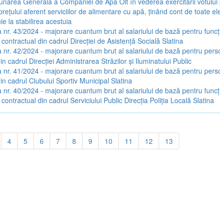
narea Generală a Companiei de Apă Olt în vederea exercitării votului
rețului aferent serviciilor de alimentare cu apă, ținând cont de toate e
ie la stabilirea acestuia
 nr. 43/2024 - majorare cuantum brut al salariului de bază pentru funcți
 contractual din cadrul Direcției de Asistență Socială Slatina
 nr. 42/2024 - majorare cuantum brut al salariului de bază pentru pers
in cadrul Direcției Administrarea Străzilor și Iluminatului Public
 nr. 41/2024 - majorare cuantum brut al salariului de bază pentru pers
in cadrul Clubului Sportiv Municipal Slatina
 nr. 40/2024 - majorare cuantum brut al salariului de bază pentru funcți
 contractual din cadrul Serviciului Public Direcția Poliția Locală Slatina
4
5
6
7
8
9
10
11
12
13