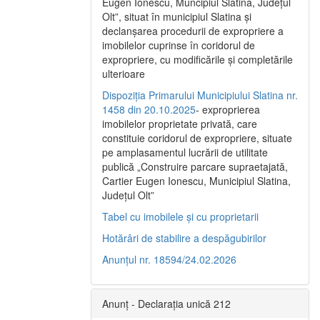
Eugen Ionescu, Muncipiul Slatina, Judeţul
Olt”, situat în municipiul Slatina şi
declanşarea procedurii de expropriere a
imobilelor cuprinse în coridorul de
expropriere, cu modificările şi completările
ulterioare
Dispoziția Primarului Municipiului Slatina nr.
1458 din 20.10.2025
- exproprierea
imobilelor proprietate privată, care
constituie coridorul de expropriere, situate
pe amplasamentul lucrării de utilitate
publică „Construire parcare supraetajată,
Cartier Eugen Ionescu, Municipiul Slatina,
Județul Olt”
Tabel cu imobilele și cu proprietarii
Hotărâri de stabilire a despăgubirilor
Anunțul nr. 18594/24.02.2026
Anunț - Declarația unică 212