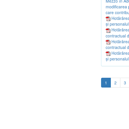
Mezzo în Adu
modificarea p
care contribu
Hotărârea
și personalul
Hotărârea
contractual d
Hotărârea
contractual d
Hotărârea
și personalul
1
2
3