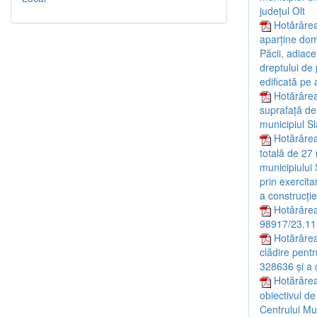
județul Olt
Hotărârea
aparține dome
Păcii, adiace
dreptului de 
edificată pe 
Hotărârea
suprafață de 
municipiul Sl
Hotărârea 
totală de 27 
municipiului 
prin exercit
a construcție
Hotărârea
98917/23.11
Hotărârea
clădire pentr
328636 și a c
Hotărârea
obiectivul de
Centrului Mul