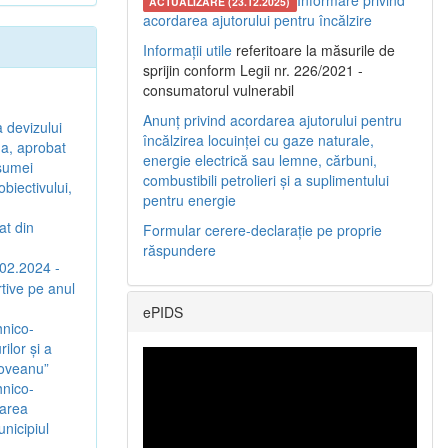
Informare privind
ACTUALIZARE (23.12.2025)
acordarea ajutorului pentru încălzire
Informații utile
referitoare la măsurile de
sprijin conform Legii nr. 226/2021 -
consumatorul vulnerabil
Anunț privind acordarea ajutorului pentru
a devizului
încălzirea locuinței cu gaze naturale,
ina, aprobat
energie electrică sau lemne, cărbuni,
 sumei
combustibili petrolieri și a suplimentului
biectivului,
pentru energie
at din
Formular cerere-declarație pe proprie
răspundere
.02.2024 -
rtive pe anul
ePIDS
hnico-
ilor și a
coveanu”
hnico-
jarea
nicipiul