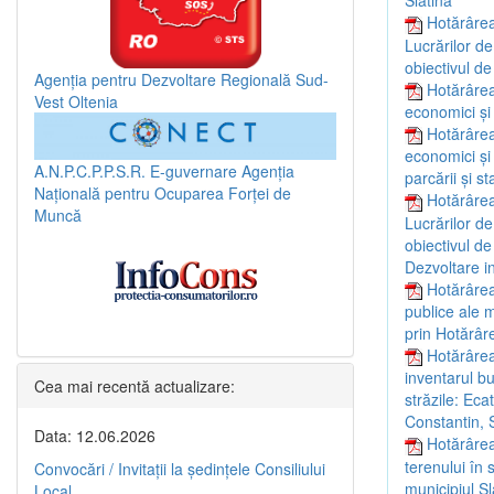
Slatina”
Hotărârea
Lucrărilor de
obiectivul de
Agenția pentru Dezvoltare Regională Sud-
Hotărârea
Vest Oltenia
economici și
Hotărârea
economici și 
A.N.P.C.P.P.S.R.
E-guvernare
Agenția
parcării și s
Națională pentru Ocuparea Forței de
Hotărârea
Muncă
Lucrărilor de
obiectivul de
Dezvoltare i
Hotărârea
publice ale m
prin Hotărâr
Hotărârea
inventarul bu
Cea mai recentă actualizare:
străzile: Ec
Constantin, 
Data: 12.06.2026
Hotărârea
terenului în 
Convocări / Invitaţii la şedinţele Consiliului
municipiul Sl
Local