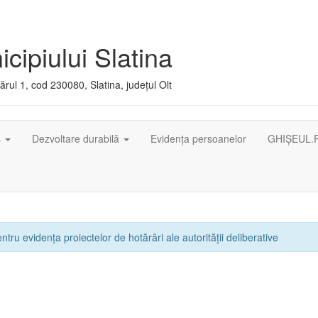
cipiului Slatina
rul 1, cod 230080, Slatina, județul Olt
ș
Dezvoltare durabilă
Evidența persoanelor
GHIȘEUL.
ntru evidența proiectelor de hotărâri ale autorității deliberative