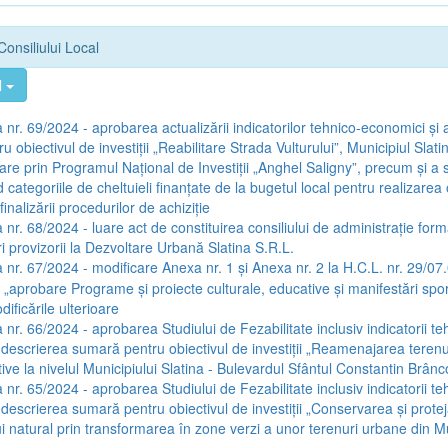
Consiliului Local
l
 nr. 69/2024 - aprobarea actualizării indicatorilor tehnico-economici și 
u obiectivul de investiții „Reabilitare Strada Vulturului”, Municipiul Slat
țare prin Programul Național de Investiții „Anghel Saligny”, precum și a
categoriile de cheltuieli finanțate de la bugetul local pentru realizarea o
inalizării procedurilor de achiziție
 nr. 68/2024 - luare act de constituirea consiliului de administrație form
i provizorii la Dezvoltare Urbană Slatina S.R.L.
 nr. 67/2024 - modificare Anexa nr. 1 și Anexa nr. 2 la H.C.L. nr. 29/07
a „aprobare Programe și proiecte culturale, educative și manifestări spo
ificările ulterioare
 nr. 66/2024 - aprobarea Studiului de Fezabilitate inclusiv indicatorii te
 descrierea sumară pentru obiectivul de investiții „Reamenajarea terenur
ive la nivelul Municipiului Slatina - Bulevardul Sfântul Constantin Brân
 nr. 65/2024 - aprobarea Studiului de Fezabilitate inclusiv indicatorii te
 descrierea sumară pentru obiectivul de investiții „Conservarea și prote
i natural prin transformarea în zone verzi a unor terenuri urbane din Mu