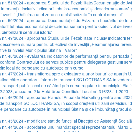
 nr. 51/2024 - aprobarea Studiului de Fezabilitate/Documentație de Av
 Intervenție inclusiv indicatorii tehnico-economici și descrierea sumară
 investiții „Definirea unei zone cu emisii scăzute în centrul orașului”
 nr. 50/2024 - aprobarea Documentației de Avizare a Lucrărilor de Inte
catorii tehnico-economici și descrierea sumară pentru obiectivul de invest
pietonizării centrului istoric”
 nr. 49/2024 - aprobarea Studiului de Fezabilitate inclusiv indicatorii te
 descrierea sumară pentru obiectivul de investiții „Reamenajarea terenur
ive la nivelul Municipiului Slatina - Văilor”
 nr. 48/2024 - evaluarea indicatorilor de performanță pentru perioada 
onform Contractului de servicii publice pentru delegarea gestiunii servi
blic local de persoane cu autobuze prin curse
 nr. 47/2024 - transmiterea spre exploatare a unor bunuri ce aparțin U
latina către operatorul intern de transport SC LOCTRANS SA în vederea 
e transport public local de călători prin curse regulate în municipiul Slati
.2023, anexa nr. 2 la Hotărârea Consiliului Local nr. 316/28.11.2023
 nr. 46/2024 - aprobarea Planului Anual de Marketing pentru anul 2025
de transport SC LOCTRANS SA, în scopul creșterii utilizării serviciului 
de persoane cu autobuze în municipiul Slatina și de îmbunătăți gradul de
nr. 45/2024 - modificare stat de funcții al Direcției de Asistență Socială
 nr. 44/2024 - acordarea unui mandat special reprezentantului Mario 