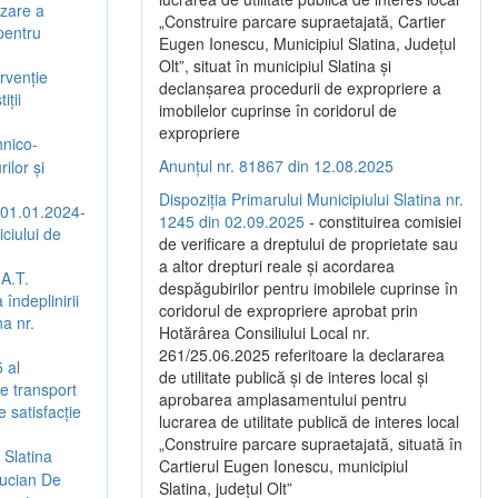
izare a
„Construire parcare supraetajată, Cartier
 pentru
Eugen Ionescu, Municipiul Slatina, Județul
Olt”, situat în municipiul Slatina și
rvenție
declanșarea procedurii de expropriere a
iții
imobilelor cuprinse în coridorul de
expropriere
hnico-
Anunțul nr. 81867 din 12.08.2025
ilor și
Dispoziția Primarului Municipiului Slatina nr.
(01.01.2024-
1245 din 02.09.2025
- constituirea comisiei
ciului de
de verificare a dreptului de proprietate sau
a altor drepturi reale și acordarea
.A.T.
despăgubirilor pentru imobilele cuprinse în
îndeplinirii
coridorul de expropriere aprobat prin
na nr.
Hotărârea Consiliului Local nr.
261/25.06.2025 referitoare la declararea
 al
de utilitate publică și de interes local și
de transport
aprobarea amplasamentului pentru
 satisfacție
lucrarea de utilitate publică de interes local
„Construire parcare supraetajată, situată în
 Slatina
Cartierul Eugen Ionescu, municipiul
Lucian De
Slatina, județul Olt”