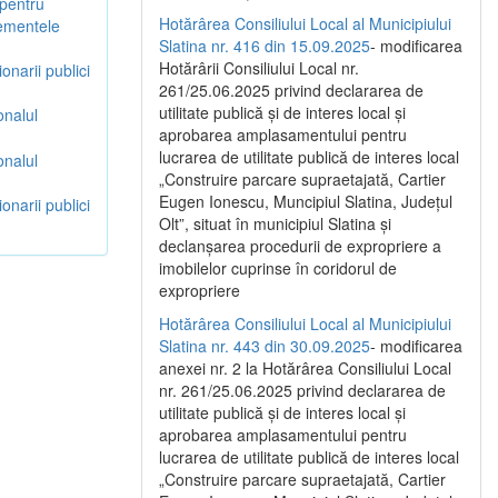
 pentru
Hotărârea Consiliului Local al Municipiului
lementele
Slatina nr. 416 din 15.09.2025
- modificarea
Hotărârii Consiliului Local nr.
onarii publici
261/25.06.2025 privind declararea de
utilitate publică și de interes local și
onalul
aprobarea amplasamentului pentru
lucrarea de utilitate publică de interes local
onalul
„Construire parcare supraetajată, Cartier
Eugen Ionescu, Muncipiul Slatina, Județul
onarii publici
Olt”, situat în municipiul Slatina și
declanșarea procedurii de expropriere a
imobilelor cuprinse în coridorul de
expropriere
Hotărârea Consiliului Local al Municipiului
Slatina nr. 443 din 30.09.2025
- modificarea
anexei nr. 2 la Hotărârea Consiliului Local
nr. 261/25.06.2025 privind declararea de
utilitate publică şi de interes local şi
aprobarea amplasamentului pentru
lucrarea de utilitate publică de interes local
„Construire parcare supraetajată, Cartier