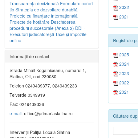
Transparenţa decizională
Formulare cereri
2022
tip
Strategia de dezvoltare durabilă
Proiecte cu finanţare internaţională
2021
Proiecte de hotărâre
Deschiderea
procedurii succesorale (Anexa 2)
DDI -
Executori judecătorești
Taxe şi impozite
Registrele pe
online
2025
Informaţii de contact
2024
Strada Mihail Kogălniceanu, numărul 1,
2023
Slatina, Olt, cod 230080
2022
Telefon 0249439377, 0249439233
2021
Telverde 0349919
Fax: 0249439336
e-mail:
office@primariaslatina.ro
Căutare după
Intervenții Poliția Locală Slatina