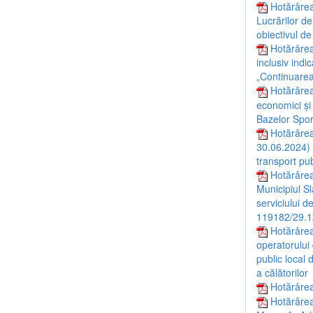
Hotărârea
Lucrărilor de
obiectivul de
Hotărârea
inclusiv indi
„Continuarea 
Hotărârea
economici și
Bazelor Sport
Hotărârea
30.06.2024) c
transport pu
Hotărârea
Municipiul S
serviciului d
119182/29.12
Hotărârea
operatorului 
public local 
a călătorilor
Hotărârea 
Hotărârea