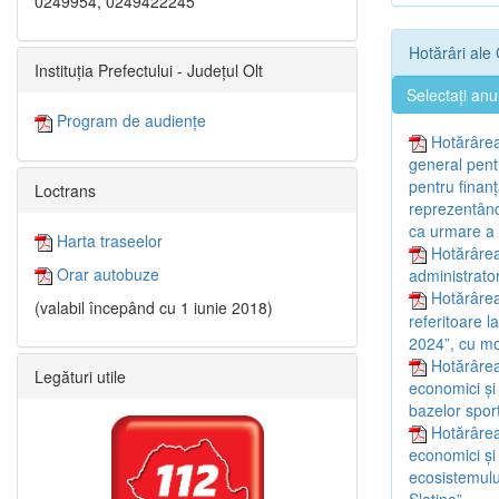
0249954, 0249422245
Hotărâri ale 
Instituția Prefectului - Județul Olt
Selectați anu
Program de audiențe
Hotărârea
general pentr
pentru finan
Loctrans
reprezentând 
ca urmare a f
Harta traseelor
Hotărârea
Orar autobuze
administrator
Hotărârea
(valabil începând cu 1 iunie 2018)
referitoare l
2024”, cu mod
Hotărârea
Legături utile
economici și
bazelor sport
Hotărârea
economici și
ecosistemulu