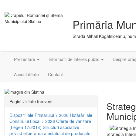
Primăria Muni
Strada Mihail Kogălniceanu, numă
Prezentare
Informații de interes public
Despre ora
Accesibilitate
Contact
Pagini vizitate frecvent
Strateg
Municip
Dispoziţii ale Primarului > 2026
Hotărâri ale
Consiliului Local > 2026
Oferte de vânzare
(Legea 17/2014)
Structuri asociative
privind eliberarea atestatului de producător
Strategia Integ