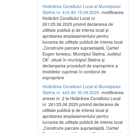
Hotărârea Consiliului Local al Municipiului
Slatina nr. 416 din 15.09.2025
- modificarea
Hotărârii Consiliului Local nr.
261/25.06.2025 privind declararea de
utilitate publică și de interes local și
aprobarea amplasamentului pentru
lucrarea de utilitate publică de interes local
„Construire parcare supraetajată, Cartier
Eugen Ionescu, Muncipiul Slatina, Județul
Olt”, situat în municipiul Slatina și
declanșarea procedurii de expropriere a
imobilelor cuprinse în coridorul de
expropriere
Hotărârea Consiliului Local al Municipiului
Slatina nr. 443 din 30.09.2025
- modificarea
anexei nr. 2 la Hotărârea Consiliului Local
nr. 261/25.06.2025 privind declararea de
utilitate publică şi de interes local şi
aprobarea amplasamentului pentru
lucrarea de utilitate publică de interes local
„Construire parcare supraetajată, Cartier