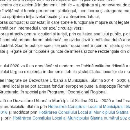
 centru de excelenţă în domeniul tehnic – sprijinirea şi promovarea dezv
 învăţământ tehnic performant şi dialogul, menţinerea şi atragerea maril
 cu sprijinirea iniţiativelor locale şi a antreprenoriatului;
 oraş compact şi conectat în care zonele funcţionale majore sunt legate 
rală prin intermediul unor axe/ circulații verzi;
oraş atractiv pentru locuitori şi turişti, prin calitatea spaţiului public, pi
 centrală preponderent pietonală, ce evidenţiază identitatea dublă a ora
dustrial. Spaţiile publice specifice celor două centre (centrul istoric şi c
te şi legate de principalele puncte de interes şi zone rezidenţiale din o
.
anului 2020 va fi un oraş tânăr şi modern, ce îmbină calitatea ridicată a 
hiului târg cu excelenţa în domeniul tehnic şi stabilitatea locurilor de m
iei Integrate de Dezvoltare Urbană a Municipiului Slatina 2014 - 2020
a nivel local şi se pot accesa fonduri europene puse la dispoziţia Român
tructurale, în special prin Programul Operațional Regional.
rată de Dezvoltare Urbană a Municipiului Slatina 2014 - 2020 a fost îns
al municipiului Slatina prin
Hotărârea Consiliului Local al Municipiului S
2016
și modificat prin
Hotărârea Consiliului Local al Municipiului Slatin
și prin
Hotărârea Consiliului Local al Municipiului Slatina numărul 202