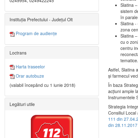
0249954, 0249422245
Slatina –
sistem de
în paralel
Instituția Prefectului - Județul Olt
Slatina -
zona cent
Program de audiențe
Slatina – 
cu o zonă
centru in
Loctrans
reconecta
tematice
Harta traseelor
Astfel, Slatina 
şi farmecul vec
Orar autobuze
În baza Strateg
(valabil începând cu 1 iunie 2018)
acţiuni ample l
Instrumentele S
Legături utile
Strategia Integ
Consiliul Local 
111 din 27.04.
din 28.11.2017