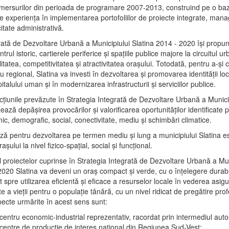
mersurilor din perioada de programare 2007-2013, construind pe o baz
e experienţa în implementarea portofoliilor de proiecte integrate, ma
itate administrativă.
rată de Dezvoltare Urbană a Municipiului Slatina 2014 - 2020 își propu
rul istoric, cartierele periferice şi spaţiile publice majore la circuitul 
litatea, competitivitatea şi atractivitatea oraşului. Totodată, pentru a-şi 
u regional, Slatina va investi în dezvoltarea şi promovarea identităţii loc
talului uman şi în modernizarea infrastructurii şi serviciilor publice.
acţiunile prevăzute în Strategia Integrată de Dezvoltare Urbană a Municip
ază depășirea provocărilor şi valorificarea oportunităţilor identificate p
ic, demografic, social, conectivitate, mediu şi schimbări climatice.
ază pentru dezvoltarea pe termen mediu şi lung a municipiului Slatina e
şului la nivel fizico-spaţial, social şi funcţional.
l proiectelor cuprinse în Strategia Integrată de Dezvoltare Urbană a Mun
2020 Slatina va deveni un oraş compact şi verde, cu o înţelegere durabil
 spre utilizarea eficientă şi eficace a resurselor locale în vederea asigur
ate a vieţii pentru o populaţie tânără, cu un nivel ridicat de pregătire pro
pecte urmărite în acest sens sunt:
 centru economic-industrial reprezentativ, racordat prin intermediul autos
 centre de producţie de interes naţional din Regiunea Sud-Vest;