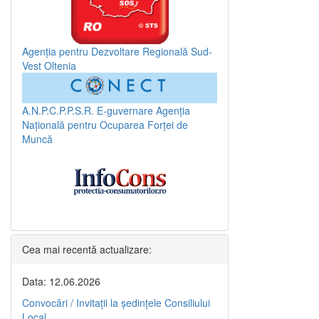
Agenția pentru Dezvoltare Regională Sud-
Vest Oltenia
A.N.P.C.P.P.S.R.
E-guvernare
Agenția
Națională pentru Ocuparea Forței de
Muncă
Cea mai recentă actualizare:
Data: 12.06.2026
Convocări / Invitaţii la şedinţele Consiliului
Local