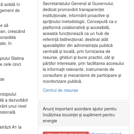
Secretariatului General al Guvernului,
ă solidă în
dedicat promovării transparenței
nagement de
instituționale, informării proactive și
sprijinului metodologic. Concepută ca o
ne să
platformă colaborativă și accesibilă,
urban, crescând
aceasta funcționează ca un hub de
consolida
referință bidirecțional, destinat atât
ale, în
specialiștilor din administrația publică
centrală și locală, prin furnizarea de
resurse, ghiduri și bune practici, cât și
iului Slatina
părților interesate, prin facilitarea accesului
e cele cinci
la informații relevante, instrumente de
consultare și mecanisme de participare și
ste
monitorizare publică.
Centrul de resurse
icipiului
ă a dezvoltării
ării unui nivel
Anunț important acordare ajutor pentru
fesională.
încălzirea locuinței și supliment pentru
energie
trăzii A1 la