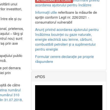
Informare privind
ACTUALIZARE (23.12.2025)
oltării unui
acordarea ajutorului pentru încălzire
or investitori,
Informații utile
referitoare la măsurile de
sprijin conform Legii nr. 226/2021 -
între ele şi cu
consumatorul vulnerabil
etonal, prietenos,
Anunț privind acordarea ajutorului pentru
şului – târg şi
încălzirea locuinței cu gaze naturale,
entrul nou) sunt
energie electrică sau lemne, cărbuni,
raş prin axe
combustibili petrolieri și a suplimentului
pentru energie
spaţiului public
Formular cerere-declarație pe proprie
uncă.
răspundere
 se pot demara
iei prin
ePIDS
uşită de către
latina numărul
a numărul 310
 din 31.07.2018
.