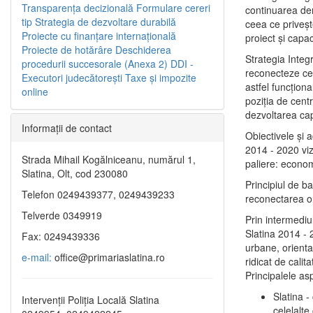
Transparenţa decizională
Formulare cereri
continuarea de
tip
Strategia de dezvoltare durabilă
ceea ce priveşt
Proiecte cu finanţare internaţională
proiect și capac
Proiecte de hotărâre
Deschiderea
Strategia Integ
procedurii succesorale (Anexa 2)
DDI -
reconecteze cent
Executori judecătorești
Taxe şi impozite
astfel funcţiona
online
poziţia de centr
dezvoltarea capi
Informaţii de contact
Obiectivele şi 
2014 - 2020 vize
Strada Mihail Kogălniceanu, numărul 1,
paliere: econom
Slatina, Olt, cod 230080
Principiul de b
Telefon 0249439377, 0249439233
reconectarea ora
Telverde 0349919
Prin intermediu
Slatina 2014 - 
Fax: 0249439336
urbane, orientat
e-mail:
office@primariaslatina.ro
ridicat de calit
Principalele as
Slatina -
Intervenții Poliția Locală Slatina
celelalte