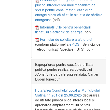
privind introducerea unui mecanism de
sprijin pentru consumatorii casnici de
energie electrică aflați în situația de sărăcie
energetică
(pdf)
Informații utile pentru beneficiarii
tichetului electronic de energie
(pdf)
Formular de solicitare a ajutorului
(conform platformei a
ePIDS
- Serviciul de
Telecomunicații Speciale - STS) (pdf)
Exproprierea pentru cauză de utilitate
publică pentru realizarea obiectivului
„Construire parcare supraetajată, Cartier
Eugen Ionescu”
Hotărârea Consiliului Local al Municipiului
Slatina nr. 261 din 25.06.2025
declararea
de utilitate publică și de interes local și
aprobarea amplasamentului pentru
lucrarea de utilitate publică de interes local