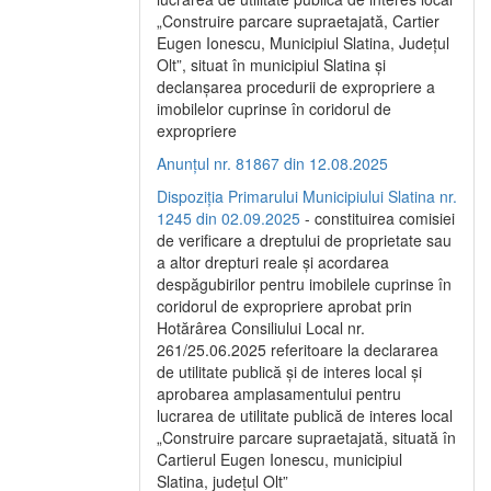
„Construire parcare supraetajată, Cartier
Eugen Ionescu, Municipiul Slatina, Județul
Olt”, situat în municipiul Slatina și
declanșarea procedurii de expropriere a
imobilelor cuprinse în coridorul de
expropriere
Anunțul nr. 81867 din 12.08.2025
Dispoziția Primarului Municipiului Slatina nr.
1245 din 02.09.2025
- constituirea comisiei
de verificare a dreptului de proprietate sau
a altor drepturi reale și acordarea
despăgubirilor pentru imobilele cuprinse în
coridorul de expropriere aprobat prin
Hotărârea Consiliului Local nr.
261/25.06.2025 referitoare la declararea
de utilitate publică și de interes local și
aprobarea amplasamentului pentru
lucrarea de utilitate publică de interes local
„Construire parcare supraetajată, situată în
Cartierul Eugen Ionescu, municipiul
Slatina, județul Olt”