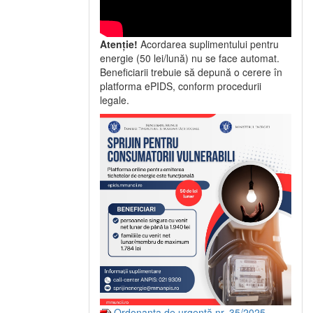
Atenție!
Acordarea suplimentului pentru
energie (50 lei/lună) nu se face automat.
Beneficiarii trebuie să depună o cerere în
platforma ePIDS, conform procedurii
legale.
Ordonanța de urgență nr. 35/2025