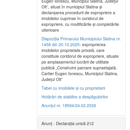
Eugen Ionescu, Muncipiul Slatina, Judeţul
Olt”, situat în municipiul Slatina şi
declanşarea procedurii de expropriere a
imobilelor cuprinse în coridorul de
expropriere, cu modificările şi completările
ulterioare
Dispoziția Primarului Municipiului Slatina nr.
1458 din 20.10.2025
- exproprierea
imobilelor proprietate privată, care
constituie coridorul de expropriere, situate
pe amplasamentul lucrării de utilitate
publică „Construire parcare supraetajată,
Cartier Eugen Ionescu, Municipiul Slatina,
Județul Olt”
Tabel cu imobilele și cu proprietarii
Hotărâri de stabilire a despăgubirilor
Anunțul nr. 18594/24.02.2026
Anunț - Declarația unică 212