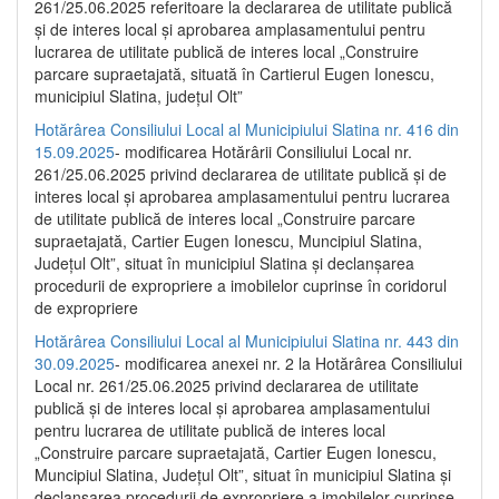
261/25.06.2025 referitoare la declararea de utilitate publică
și de interes local și aprobarea amplasamentului pentru
lucrarea de utilitate publică de interes local „Construire
parcare supraetajată, situată în Cartierul Eugen Ionescu,
municipiul Slatina, județul Olt”
Hotărârea Consiliului Local al Municipiului Slatina nr. 416 din
15.09.2025
- modificarea Hotărârii Consiliului Local nr.
261/25.06.2025 privind declararea de utilitate publică și de
interes local și aprobarea amplasamentului pentru lucrarea
de utilitate publică de interes local „Construire parcare
supraetajată, Cartier Eugen Ionescu, Muncipiul Slatina,
Județul Olt”, situat în municipiul Slatina și declanșarea
procedurii de expropriere a imobilelor cuprinse în coridorul
de expropriere
Hotărârea Consiliului Local al Municipiului Slatina nr. 443 din
30.09.2025
- modificarea anexei nr. 2 la Hotărârea Consiliului
Local nr. 261/25.06.2025 privind declararea de utilitate
publică şi de interes local şi aprobarea amplasamentului
pentru lucrarea de utilitate publică de interes local
„Construire parcare supraetajată, Cartier Eugen Ionescu,
Muncipiul Slatina, Judeţul Olt”, situat în municipiul Slatina şi
declanşarea procedurii de expropriere a imobilelor cuprinse