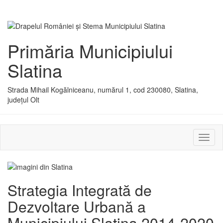
Primăria Municipiului
Slatina
Strada Mihail Kogălniceanu, numărul 1, cod 230080, Slatina,
județul Olt
Activ
sau
dezac
meniu
Strategia Integrată de
Dezvoltare Urbană a
Municipiului Slatina 2014-2020