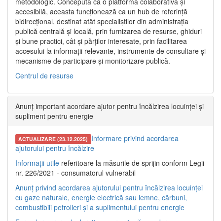
metodologic. Concepută ca o platformă colaborativă și
accesibilă, aceasta funcționează ca un hub de referință
bidirecțional, destinat atât specialiștilor din administrația
publică centrală și locală, prin furnizarea de resurse, ghiduri
și bune practici, cât și părților interesate, prin facilitarea
accesului la informații relevante, instrumente de consultare și
mecanisme de participare și monitorizare publică.
Centrul de resurse
Anunț important acordare ajutor pentru încălzirea locuinței și
supliment pentru energie
Informare privind acordarea
ACTUALIZARE (23.12.2025)
ajutorului pentru încălzire
Informații utile
referitoare la măsurile de sprijin conform Legii
nr. 226/2021 - consumatorul vulnerabil
Anunț privind acordarea ajutorului pentru încălzirea locuinței
cu gaze naturale, energie electrică sau lemne, cărbuni,
combustibili petrolieri și a suplimentului pentru energie