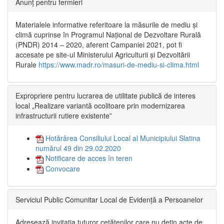
Anunț pentru fermieri
Materialele informative referitoare la măsurile de mediu și
climă cuprinse în Programul Național de Dezvoltare Rurală
(PNDR) 2014 – 2020, aferent Campaniei 2021, pot fi
accesate pe site-ul Ministerului Agriculturii și Dezvoltării
Rurale
https://www.madr.ro/masuri-de-mediu-si-clima.html
Expropriere pentru lucrarea de utilitate publică de interes
local „Realizare variantă ocolitoare prin modernizarea
infrastructurii rutiere existente”
Hotărârea Consiliului Local al Municipiului Slatina
numărul 49 din 29.02.2020
Notificare de acces în teren
Convocare
Serviciul Public Comunitar Local de Evidență a Persoanelor
Adresează invitația tuturor cetățenilor care nu dețin acte de