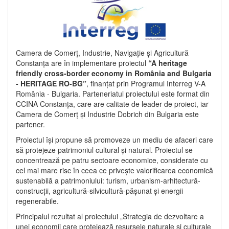
Camera de Comerț, Industrie, Navigație și Agricultură
Constanța are în implementare proiectul
“A heritage
friendly cross-border economy in România and Bulgaria
- HERITAGE RO-BG”
, finanțat prin Programul Interreg V-A
România - Bulgaria. Parteneriatul proiectului este format din
CCINA Constanța, care are calitate de leader de proiect, iar
Camera de Comerț și Industrie Dobrich din Bulgaria este
partener.
Proiectul își propune să promoveze un mediu de afaceri care
să protejeze patrimoniul cultural și natural. Proiectul se
concentrează pe patru sectoare economice, considerate cu
cel mai mare risc în ceea ce privește valorificarea economică
sustenabilă a patrimoniului: turism, urbanism-arhitectură-
construcții, agricultură-silvicultură-pășunat și energii
regenerabile.
Principalul rezultat al proiectului „Strategia de dezvoltare a
unei economii care protejează resursele naturale și culturale