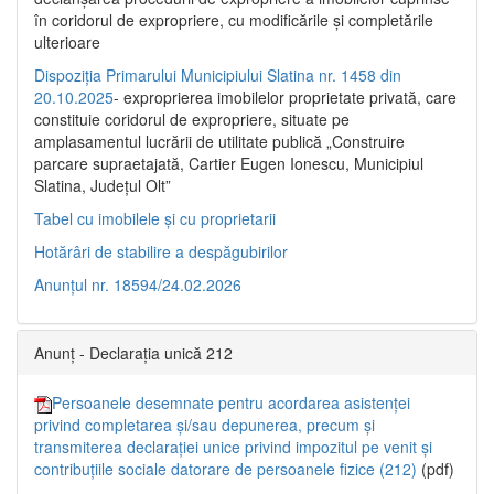
în coridorul de expropriere, cu modificările şi completările
ulterioare
Dispoziția Primarului Municipiului Slatina nr. 1458 din
20.10.2025
- exproprierea imobilelor proprietate privată, care
constituie coridorul de expropriere, situate pe
amplasamentul lucrării de utilitate publică „Construire
parcare supraetajată, Cartier Eugen Ionescu, Municipiul
Slatina, Județul Olt”
Tabel cu imobilele și cu proprietarii
Hotărâri de stabilire a despăgubirilor
Anunțul nr. 18594/24.02.2026
Anunț - Declarația unică 212
Persoanele desemnate pentru acordarea asistenței
privind completarea și/sau depunerea, precum și
transmiterea declarației unice privind impozitul pe venit și
contribuțiile sociale datorare de persoanele fizice (212)
(pdf)