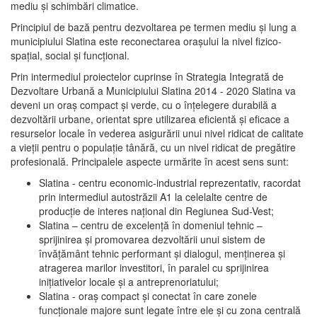
mediu şi schimbări climatice.
Principiul de bază pentru dezvoltarea pe termen mediu şi lung a
municipiului Slatina este reconectarea oraşului la nivel fizico-
spaţial, social şi funcţional.
Prin intermediul proiectelor cuprinse în Strategia Integrată de
Dezvoltare Urbană a Municipiului Slatina 2014 - 2020 Slatina va
deveni un oraş compact şi verde, cu o înţelegere durabilă a
dezvoltării urbane, orientat spre utilizarea eficientă şi eficace a
resurselor locale în vederea asigurării unui nivel ridicat de calitate
a vieţii pentru o populaţie tânără, cu un nivel ridicat de pregătire
profesională. Principalele aspecte urmărite în acest sens sunt:
Slatina - centru economic-industrial reprezentativ, racordat
prin intermediul autostrăzii A1 la celelalte centre de
producţie de interes naţional din Regiunea Sud-Vest;
Slatina – centru de excelenţă în domeniul tehnic –
sprijinirea şi promovarea dezvoltării unui sistem de
învăţământ tehnic performant şi dialogul, menţinerea şi
atragerea marilor investitori, în paralel cu sprijinirea
iniţiativelor locale şi a antreprenoriatului;
Slatina - oraş compact şi conectat în care zonele
funcţionale majore sunt legate între ele şi cu zona centrală