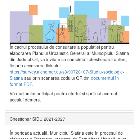
În cadrul procesului de consultare a populaţiei pentru
elaborarea Planului Urbanistic General al Municipiului Slatina
din Județul Olt, vă invităm să completați chestionarul online,
fie prin accesarea link-ului
https://survey.alchemer.eu/s3/90726107/Studiu-sociologic-
Slatina
sau prin scanarea codului QR din
documentul în
format PDF
.
Vă mulţumim anticipat pentru efortul şi sprijinul acordat
acestui demers.
Chestionar SIDU 2021-2027
În perioada actuală, Municipiul Slatina este în procesul de
elaborare a Strategiei Integrate de Dezvoltare Urbană 2021‐