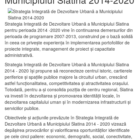
Strategia Integrată de Dezvoltare Urbană a Municipiului Slatina
pentru perioada 2014 -2020 vine în continuarea demersurilor din
perioada de programare 2007-2013, construind pe o bază solidă
în ceea ce priveşte experienţa în implementarea portofoliilor de
proiecte integrate, management de proiect și capacitate
administrativă.
Strategia Integrată de Dezvoltare Urbană a Municipiului Slatina
2014 - 2020 își propune să reconecteze centrul istoric, cartierele
periferice şi spaţiile publice majore la circuitul urban, crescând
astfel funcţionalitatea, competitivitatea şi atractivitatea oraşului.
Totodată, pentru a-şi consolida poziţia de centru regional, Slatina
va investi în dezvoltarea şi promovarea identităţii locale, în
dezvoltarea capitalului uman şi în modernizarea infrastructurii şi
serviciilor publice.
Obiectivele şi acţiunile prevăzute în Strategia Integrată de
Dezvoltare Urbană a Municipiului Slatina 2014 - 2020 vizează
depășirea provocărilor şi valorificarea oportunităţilor identificate
pe cele cinci paliere: economic, demografic, social, conectivitate,