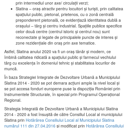
prin intermediul unor axe/ circulații verzi;
Slatina – oraş atractiv pentru locuitori şi turişti, prin calitatea
spaţiului public, pietonal, prietenos, cu o zonă centrală
preponderent pietonală, ce evidenţiază identitatea dublă a
oraşului – târg şi centru industrial. Spaţiile publice specifice
celor două centre (centrul istoric şi centrul nou) sunt
reconectate şi legate de principalele puncte de interes şi
zone rezidenţiale din oraş prin axe tematice.
Astfel, Slatina anului 2020 va fi un oraş tânăr şi modern, ce
îmbină calitatea ridicată a spaţiului public şi farmecul vechiului
târg cu excelenţa în domeniul tehnic şi stabilitatea locurilor de
muncă.
În baza Strategiei Integrate de Dezvoltare Urbană a Municipiului
Slatina 2014 - 2020 se pot demara acţiuni ample la nivel local şi
se pot accesa fonduri europene puse la dispoziţia României prin
Instrumentele Structurale, în special prin Programul Operațional
Regional.
Strategia Integrată de Dezvoltare Urbană a Municipiului Slatina
2014 - 2020 a fost însuşită de către Consiliul Local al municipiului
Slatina prin
Hotărârea Consiliului Local al Municipiului Slatina
numărul 111 din 27.04.2016
și modificat prin
Hotărârea Consiliului