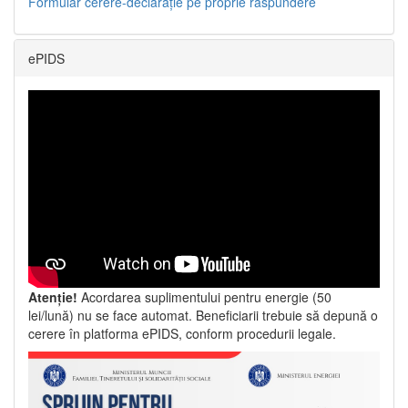
Formular cerere-declarație pe proprie răspundere
ePIDS
Atenție!
Acordarea suplimentului pentru energie (50
lei/lună) nu se face automat. Beneficiarii trebuie să depună o
cerere în platforma ePIDS, conform procedurii legale.