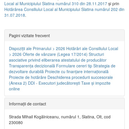
Local al Municipiului Slatina numărul 310 din 28.11.2017
și prin
Hotărârea Consiliului Local al Municipiului Slatina numărul 202 din
31.07.2018
.
Pagini vizitate frecvent
Dispoziţii ale Primarului > 2026
Hotărâri ale Consiliului Local
> 2026
Oferte de vânzare (Legea 17/2014)
Structuri
asociative privind eliberarea atestatului de producător
Transparenţa decizională
Formulare cereri tip
Strategia de
dezvoltare durabilă
Proiecte cu finanţare internaţională
Proiecte de hotărâre
Deschiderea procedurii succesorale
(Anexa 2)
DDI - Executori judecătorești
Taxe şi impozite
online
Informaţii de contact
Strada Mihail Kogălniceanu, numărul 1, Slatina, Olt, cod
230080