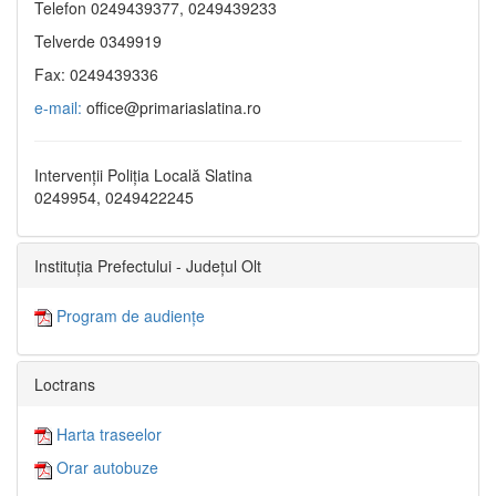
Telefon 0249439377, 0249439233
Telverde 0349919
Fax: 0249439336
e-mail:
office@primariaslatina.ro
Intervenții Poliția Locală Slatina
0249954, 0249422245
Instituția Prefectului - Județul Olt
Program de audiențe
Loctrans
Harta traseelor
Orar autobuze