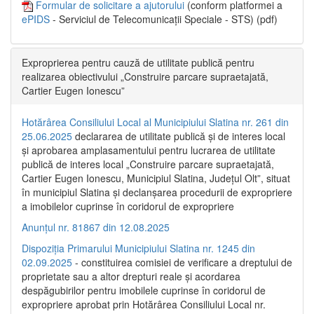
Formular de solicitare a ajutorului
(conform platformei a
ePIDS
- Serviciul de Telecomunicații Speciale - STS) (pdf)
Exproprierea pentru cauză de utilitate publică pentru
realizarea obiectivului „Construire parcare supraetajată,
Cartier Eugen Ionescu”
Hotărârea Consiliului Local al Municipiului Slatina nr. 261 din
25.06.2025
declararea de utilitate publică și de interes local
și aprobarea amplasamentului pentru lucrarea de utilitate
publică de interes local „Construire parcare supraetajată,
Cartier Eugen Ionescu, Municipiul Slatina, Județul Olt”, situat
în municipiul Slatina și declanșarea procedurii de expropriere
a imobilelor cuprinse în coridorul de expropriere
Anunțul nr. 81867 din 12.08.2025
Dispoziția Primarului Municipiului Slatina nr. 1245 din
02.09.2025
- constituirea comisiei de verificare a dreptului de
proprietate sau a altor drepturi reale și acordarea
despăgubirilor pentru imobilele cuprinse în coridorul de
expropriere aprobat prin Hotărârea Consiliului Local nr.