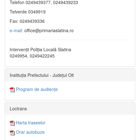
Telefon 0249439377, 0249439233
Telverde 0349919
Fax: 0249439336
e-mail:
office@primariaslatina.ro
Intervenții Poliția Locală Slatina
0249954, 0249422245
Instituția Prefectului - Județul Olt
Program de audiențe
Loctrans
Harta traseelor
Orar autobuze