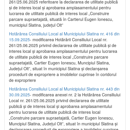
261/25.06.2025 referitoare la declararea de utilitate publică
și de interes local și aprobarea amplasamentului pentru
lucrarea de utilitate publică de interes local „Construire
parcare supraetajată, situată în Cartierul Eugen Ionescu,
municipiul Slatina, județul Olt”
Hotărârea Consiliului Local al Municipiului Slatina nr. 416 din
15.09.2025
- modificarea Hotărârii Consiliului Local nr.
261/25.06.2025 privind declararea de utilitate publică și de
interes local și aprobarea amplasamentului pentru lucrarea
de utilitate publică de interes local „Construire parcare
supraetajată, Cartier Eugen Ionescu, Muncipiul Slatina,
Județul Olt”, situat în municipiul Slatina și declanșarea
procedurii de expropriere a imobilelor cuprinse în coridorul
de expropriere
Hotărârea Consiliului Local al Municipiului Slatina nr. 443 din
30.09.2025
- modificarea anexei nr. 2 la Hotărârea Consiliului
Local nr. 261/25.06.2025 privind declararea de utilitate
publică şi de interes local şi aprobarea amplasamentului
pentru lucrarea de utilitate publică de interes local
„Construire parcare supraetajată, Cartier Eugen Ionescu,
Muncipiul Slatina, Judeţul Olt”, situat în municipiul Slatina şi
declanşarea procedurii de expropriere a imobilelor cuprinse