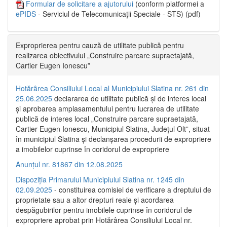
Formular de solicitare a ajutorului
(conform platformei a
ePIDS
- Serviciul de Telecomunicații Speciale - STS) (pdf)
Exproprierea pentru cauză de utilitate publică pentru
realizarea obiectivului „Construire parcare supraetajată,
Cartier Eugen Ionescu”
Hotărârea Consiliului Local al Municipiului Slatina nr. 261 din
25.06.2025
declararea de utilitate publică și de interes local
și aprobarea amplasamentului pentru lucrarea de utilitate
publică de interes local „Construire parcare supraetajată,
Cartier Eugen Ionescu, Municipiul Slatina, Județul Olt”, situat
în municipiul Slatina și declanșarea procedurii de expropriere
a imobilelor cuprinse în coridorul de expropriere
Anunțul nr. 81867 din 12.08.2025
Dispoziția Primarului Municipiului Slatina nr. 1245 din
02.09.2025
- constituirea comisiei de verificare a dreptului de
proprietate sau a altor drepturi reale și acordarea
despăgubirilor pentru imobilele cuprinse în coridorul de
expropriere aprobat prin Hotărârea Consiliului Local nr.