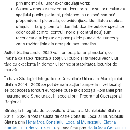
prin intermediul unor axe/ circulații verzi;
Slatina – oraş atractiv pentru locuitori şi turişti, prin calitatea
spaţiului public, pietonal, prietenos, cu o zonă centrală
preponderent pietonală, ce evidenţiază identitatea dublă a
oraşului – târg şi centru industrial. Spaţiile publice specifice
celor două centre (centrul istoric şi centrul nou) sunt
reconectate şi legate de principalele puncte de interes şi
zone rezidenţiale din oraş prin axe tematice.
Astfel, Slatina anului 2020 va fi un oraş tânăr şi modern, ce
îmbină calitatea ridicată a spaţiului public şi farmecul vechiului
târg cu excelenţa în domeniul tehnic şi stabilitatea locurilor de
muncă.
În baza Strategiei Integrate de Dezvoltare Urbană a Municipiului
Slatina 2014 - 2020 se pot demara acţiuni ample la nivel local şi
se pot accesa fonduri europene puse la dispoziţia României prin
Instrumentele Structurale, în special prin Programul Operațional
Regional.
Strategia Integrată de Dezvoltare Urbană a Municipiului Slatina
2014 - 2020 a fost însuşită de către Consiliul Local al municipiului
Slatina prin
Hotărârea Consiliului Local al Municipiului Slatina
numărul 111 din 27.04.2016
și modificat prin
Hotărârea Consiliului