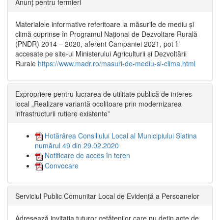
Anunț pentru fermieri
Materialele informative referitoare la măsurile de mediu și
climă cuprinse în Programul Național de Dezvoltare Rurală
(PNDR) 2014 – 2020, aferent Campaniei 2021, pot fi
accesate pe site-ul Ministerului Agriculturii și Dezvoltării
Rurale
https://www.madr.ro/masuri-de-mediu-si-clima.html
Expropriere pentru lucrarea de utilitate publică de interes
local „Realizare variantă ocolitoare prin modernizarea
infrastructurii rutiere existente”
Hotărârea Consiliului Local al Municipiului Slatina
numărul 49 din 29.02.2020
Notificare de acces în teren
Convocare
Serviciul Public Comunitar Local de Evidență a Persoanelor
Adresează invitația tuturor cetățenilor care nu dețin acte de