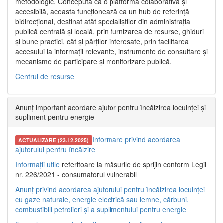
metodologic. Concepută ca o platformă colaborativă și
accesibilă, aceasta funcționează ca un hub de referință
bidirecțional, destinat atât specialiștilor din administrația
publică centrală și locală, prin furnizarea de resurse, ghiduri
și bune practici, cât și părților interesate, prin facilitarea
accesului la informații relevante, instrumente de consultare și
mecanisme de participare și monitorizare publică.
Centrul de resurse
Anunț important acordare ajutor pentru încălzirea locuinței și
supliment pentru energie
Informare privind acordarea
ACTUALIZARE (23.12.2025)
ajutorului pentru încălzire
Informații utile
referitoare la măsurile de sprijin conform Legii
nr. 226/2021 - consumatorul vulnerabil
Anunț privind acordarea ajutorului pentru încălzirea locuinței
cu gaze naturale, energie electrică sau lemne, cărbuni,
combustibili petrolieri și a suplimentului pentru energie