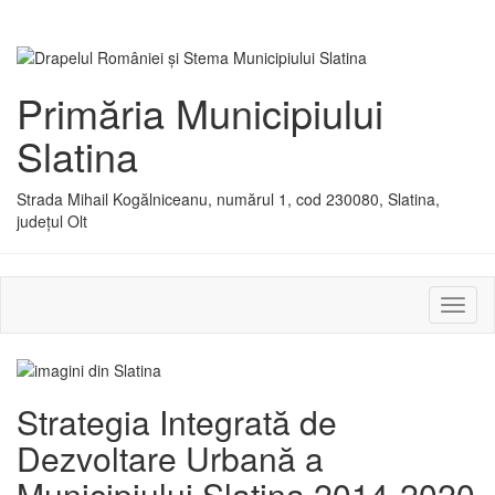
Primăria Municipiului
Slatina
Strada Mihail Kogălniceanu, numărul 1, cod 230080, Slatina,
județul Olt
Activ
sau
dezac
meniu
Strategia Integrată de
Dezvoltare Urbană a
Municipiului Slatina 2014-2020