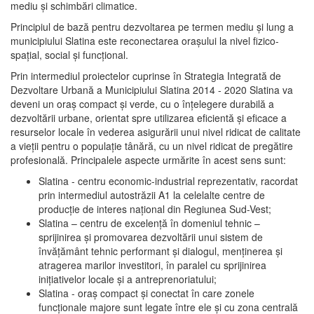
mediu şi schimbări climatice.
Principiul de bază pentru dezvoltarea pe termen mediu şi lung a
municipiului Slatina este reconectarea oraşului la nivel fizico-
spaţial, social şi funcţional.
Prin intermediul proiectelor cuprinse în Strategia Integrată de
Dezvoltare Urbană a Municipiului Slatina 2014 - 2020 Slatina va
deveni un oraş compact şi verde, cu o înţelegere durabilă a
dezvoltării urbane, orientat spre utilizarea eficientă şi eficace a
resurselor locale în vederea asigurării unui nivel ridicat de calitate
a vieţii pentru o populaţie tânără, cu un nivel ridicat de pregătire
profesională. Principalele aspecte urmărite în acest sens sunt:
Slatina - centru economic-industrial reprezentativ, racordat
prin intermediul autostrăzii A1 la celelalte centre de
producţie de interes naţional din Regiunea Sud-Vest;
Slatina – centru de excelenţă în domeniul tehnic –
sprijinirea şi promovarea dezvoltării unui sistem de
învăţământ tehnic performant şi dialogul, menţinerea şi
atragerea marilor investitori, în paralel cu sprijinirea
iniţiativelor locale şi a antreprenoriatului;
Slatina - oraş compact şi conectat în care zonele
funcţionale majore sunt legate între ele şi cu zona centrală