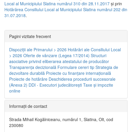
Local al Municipiului Slatina numărul 310 din 28.11.2017
și prin
Hotărârea Consiliului Local al Municipiului Slatina numărul 202 din
31.07.2018
.
Pagini vizitate frecvent
Dispoziţii ale Primarului > 2026
Hotărâri ale Consiliului Local
> 2026
Oferte de vânzare (Legea 17/2014)
Structuri
asociative privind eliberarea atestatului de producător
Transparenţa decizională
Formulare cereri tip
Strategia de
dezvoltare durabilă
Proiecte cu finanţare internaţională
Proiecte de hotărâre
Deschiderea procedurii succesorale
(Anexa 2)
DDI - Executori judecătorești
Taxe şi impozite
online
Informaţii de contact
Strada Mihail Kogălniceanu, numărul 1, Slatina, Olt, cod
230080