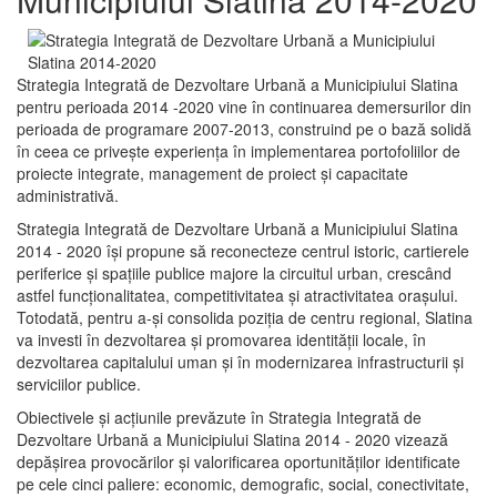
Strategia Integrată de Dezvoltare Urbană a Municipiului Slatina
pentru perioada 2014 -2020 vine în continuarea demersurilor din
perioada de programare 2007-2013, construind pe o bază solidă
în ceea ce priveşte experienţa în implementarea portofoliilor de
proiecte integrate, management de proiect și capacitate
administrativă.
Strategia Integrată de Dezvoltare Urbană a Municipiului Slatina
2014 - 2020 își propune să reconecteze centrul istoric, cartierele
periferice şi spaţiile publice majore la circuitul urban, crescând
astfel funcţionalitatea, competitivitatea şi atractivitatea oraşului.
Totodată, pentru a-şi consolida poziţia de centru regional, Slatina
va investi în dezvoltarea şi promovarea identităţii locale, în
dezvoltarea capitalului uman şi în modernizarea infrastructurii şi
serviciilor publice.
Obiectivele şi acţiunile prevăzute în Strategia Integrată de
Dezvoltare Urbană a Municipiului Slatina 2014 - 2020 vizează
depășirea provocărilor şi valorificarea oportunităţilor identificate
pe cele cinci paliere: economic, demografic, social, conectivitate,