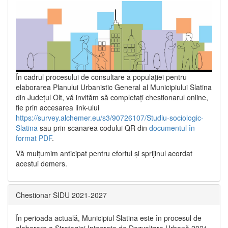
În cadrul procesului de consultare a populaţiei pentru
elaborarea Planului Urbanistic General al Municipiului Slatina
din Județul Olt, vă invităm să completați chestionarul online,
fie prin accesarea link-ului
https://survey.alchemer.eu/s3/90726107/Studiu-sociologic-
Slatina
sau prin scanarea codului QR din
documentul în
format PDF
.
Vă mulţumim anticipat pentru efortul şi sprijinul acordat
acestui demers.
Chestionar SIDU 2021-2027
În perioada actuală, Municipiul Slatina este în procesul de
elaborare a Strategiei Integrate de Dezvoltare Urbană 2021‐