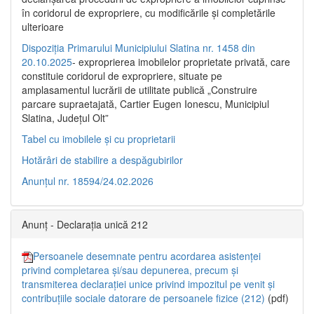
în coridorul de expropriere, cu modificările şi completările
ulterioare
Dispoziția Primarului Municipiului Slatina nr. 1458 din
20.10.2025
- exproprierea imobilelor proprietate privată, care
constituie coridorul de expropriere, situate pe
amplasamentul lucrării de utilitate publică „Construire
parcare supraetajată, Cartier Eugen Ionescu, Municipiul
Slatina, Județul Olt”
Tabel cu imobilele și cu proprietarii
Hotărâri de stabilire a despăgubirilor
Anunțul nr. 18594/24.02.2026
Anunț - Declarația unică 212
Persoanele desemnate pentru acordarea asistenței
privind completarea și/sau depunerea, precum și
transmiterea declarației unice privind impozitul pe venit și
contribuțiile sociale datorare de persoanele fizice (212)
(pdf)