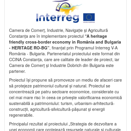
Camera de Comerț, Industrie, Navigație și Agricultură
Constanța are în implementare proiectul
“A heritage
friendly cross-border economy in România and Bulgaria
- HERITAGE RO-BG”
, finanțat prin Programul Interreg V-A
România - Bulgaria. Parteneriatul proiectului este format din
CCINA Constanța, care are calitate de leader de proiect, iar
Camera de Comerț și Industrie Dobrich din Bulgaria este
partener.
Proiectul își propune să promoveze un mediu de afaceri care
să protejeze patrimoniul cultural și natural. Proiectul se
concentrează pe patru sectoare economice, considerate cu
cel mai mare risc în ceea ce privește valorificarea economică
sustenabilă a patrimoniului: turism, urbanism-arhitectură-
construcții, agricultură-silvicultură-pășunat și energii
regenerabile.
Principalul rezultat al proiectului „Strategia de dezvoltare a
unei economii care protejează resursele naturale și culturale