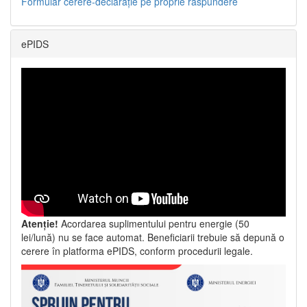
Formular cerere-declarație pe proprie răspundere
ePIDS
Atenție!
Acordarea suplimentului pentru energie (50
lei/lună) nu se face automat. Beneficiarii trebuie să depună o
cerere în platforma ePIDS, conform procedurii legale.