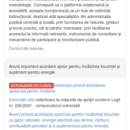
metodologic. Concepută ca o platformă colaborativă și
accesibilă, aceasta funcționează ca un hub de referință
bidirecțional, destinat atât specialiștilor din administrația
publică centrală și locală, prin furnizarea de resurse, ghiduri
și bune practici, cât și părților interesate, prin facilitarea
accesului la informații relevante, instrumente de consultare și
mecanisme de participare și monitorizare publică.
Centrul de resurse
Anunț important acordare ajutor pentru încălzirea locuinței și
supliment pentru energie
Informare privind acordarea
ACTUALIZARE (23.12.2025)
ajutorului pentru încălzire
Informații utile
referitoare la măsurile de sprijin conform Legii
nr. 226/2021 - consumatorul vulnerabil
Anunț privind acordarea ajutorului pentru încălzirea locuinței
cu gaze naturale, energie electrică sau lemne, cărbuni,
combustibili petrolieri și a suplimentului pentru energie