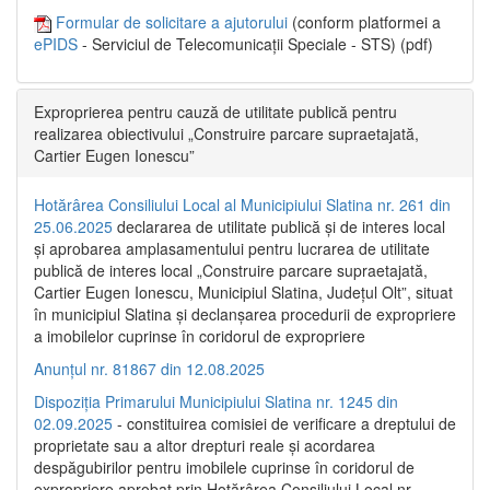
Formular de solicitare a ajutorului
(conform platformei a
ePIDS
- Serviciul de Telecomunicații Speciale - STS) (pdf)
Exproprierea pentru cauză de utilitate publică pentru
realizarea obiectivului „Construire parcare supraetajată,
Cartier Eugen Ionescu”
Hotărârea Consiliului Local al Municipiului Slatina nr. 261 din
25.06.2025
declararea de utilitate publică și de interes local
și aprobarea amplasamentului pentru lucrarea de utilitate
publică de interes local „Construire parcare supraetajată,
Cartier Eugen Ionescu, Municipiul Slatina, Județul Olt”, situat
în municipiul Slatina și declanșarea procedurii de expropriere
a imobilelor cuprinse în coridorul de expropriere
Anunțul nr. 81867 din 12.08.2025
Dispoziția Primarului Municipiului Slatina nr. 1245 din
02.09.2025
- constituirea comisiei de verificare a dreptului de
proprietate sau a altor drepturi reale și acordarea
despăgubirilor pentru imobilele cuprinse în coridorul de
expropriere aprobat prin Hotărârea Consiliului Local nr.