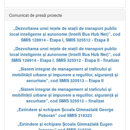
Comunicat de presă proiecte
„Dezvoltarea unei rețele de stații de transport public
local inteligente și autonome (Intelli Bus Hub Net)”, cod
SMIS 128914 - Etapa I, SMIS 325512 - Etapa II
„Dezvoltarea unei rețele de stații de transport public
local inteligente și autonome (Intelli Bus Hub Net)”, cod
SMIS 128914 - Etapa I, SMIS 325512 - Etapa II - finalizat
„Sistem integrat de management al traficului și
mobilității urbane și impunere a regulilor, siguranță și
securitate”, cod SMIS 325513 – Etapa II
„Sistem integrat de management al traficului și
mobilității urbane și impunere a regulilor, siguranță și
securitate”, cod SMIS 325513 – finalizat
„Extindere și echipare Școala Gimnazială George
Poboran” cod SMIS 318323
„Extindere și echipare Școala Gimnazială Eugen
Ionescu” cod SMIS 318326