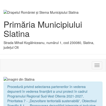
Primăria Municipiului
Slatina
Strada Mihail Kogălniceanu, numărul 1, cod 230080, Slatina,
județul Olt
Activ
sau
dezac
meniu
Procedură privind selectarea partenerilor în vederea
depunerii în vederea finanțării a unui proiect în cadrul
Programului Regional Sud-Vest Oltenia 2021-2027,
Prioritatea 7 - „Dezvoltare teritorială sustenabilă”, Obiectivul
Specific 5.1. - „Promovarea dezvoltării integrate și incluzive