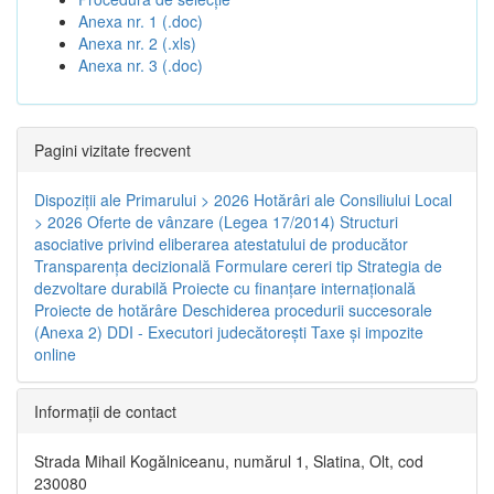
Anexa nr. 1 (.doc)
Anexa nr. 2 (.xls)
Anexa nr. 3 (.doc)
Pagini vizitate frecvent
Dispoziţii ale Primarului > 2026
Hotărâri ale Consiliului Local
> 2026
Oferte de vânzare (Legea 17/2014)
Structuri
asociative privind eliberarea atestatului de producător
Transparenţa decizională
Formulare cereri tip
Strategia de
dezvoltare durabilă
Proiecte cu finanţare internaţională
Proiecte de hotărâre
Deschiderea procedurii succesorale
(Anexa 2)
DDI - Executori judecătorești
Taxe şi impozite
online
Informaţii de contact
Strada Mihail Kogălniceanu, numărul 1, Slatina, Olt, cod
230080