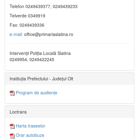
Telefon 0249439377, 0249439233
Telverde 0349919
Fax: 0249439336
e-mail:
office@primariaslatina.ro
Intervenții Poliția Locală Slatina
0249954, 0249422245
Instituția Prefectului - Județul Olt
Program de audiențe
Loctrans
Harta traseelor
Orar autobuze