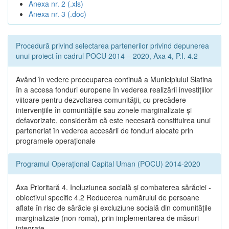
Anexa nr. 2 (.xls)
Anexa nr. 3 (.doc)
Procedură privind selectarea partenerilor privind depunerea
unui proiect în cadrul POCU 2014 – 2020, Axa 4, P.I. 4.2
Având în vedere preocuparea continuă a Municipiului Slatina
în a accesa fonduri europene în vederea realizării investițiilor
viitoare pentru dezvoltarea comunității, cu precădere
intervențiile în comunitățile sau zonele marginalizate și
defavorizate, considerăm că este necesară constituirea unui
parteneriat în vederea accesării de fonduri alocate prin
programele operaționale
Programul Operațional Capital Uman (POCU) 2014-2020
Axa Prioritară 4. Incluziunea socială și combaterea sărăciei -
obiectivul specific 4.2 Reducerea numărului de persoane
aflate în risc de sărăcie și excluziune socială din comunitățile
marginalizate (non roma), prin implementarea de măsuri
integrate