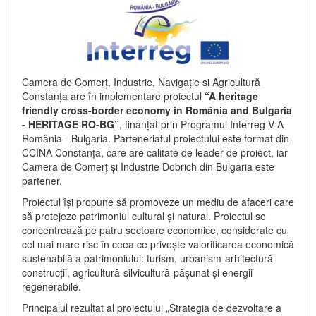
Camera de Comerț, Industrie, Navigație și Agricultură
Constanța are în implementare proiectul
“A heritage
friendly cross-border economy in România and Bulgaria
- HERITAGE RO-BG”
, finanțat prin Programul Interreg V-A
România - Bulgaria. Parteneriatul proiectului este format din
CCINA Constanța, care are calitate de leader de proiect, iar
Camera de Comerț și Industrie Dobrich din Bulgaria este
partener.
Proiectul își propune să promoveze un mediu de afaceri care
să protejeze patrimoniul cultural și natural. Proiectul se
concentrează pe patru sectoare economice, considerate cu
cel mai mare risc în ceea ce privește valorificarea economică
sustenabilă a patrimoniului: turism, urbanism-arhitectură-
construcții, agricultură-silvicultură-pășunat și energii
regenerabile.
Principalul rezultat al proiectului „Strategia de dezvoltare a