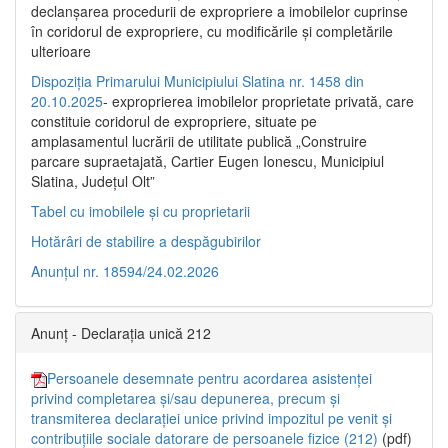
declanşarea procedurii de expropriere a imobilelor cuprinse
în coridorul de expropriere, cu modificările şi completările
ulterioare
Dispoziția Primarului Municipiului Slatina nr. 1458 din
20.10.2025
- exproprierea imobilelor proprietate privată, care
constituie coridorul de expropriere, situate pe
amplasamentul lucrării de utilitate publică „Construire
parcare supraetajată, Cartier Eugen Ionescu, Municipiul
Slatina, Județul Olt”
Tabel cu imobilele și cu proprietarii
Hotărâri de stabilire a despăgubirilor
Anunțul nr. 18594/24.02.2026
Anunț - Declarația unică 212
Persoanele desemnate pentru acordarea asistenței
privind completarea și/sau depunerea, precum și
transmiterea declarației unice privind impozitul pe venit și
contribuțiile sociale datorare de persoanele fizice (212)
(pdf)