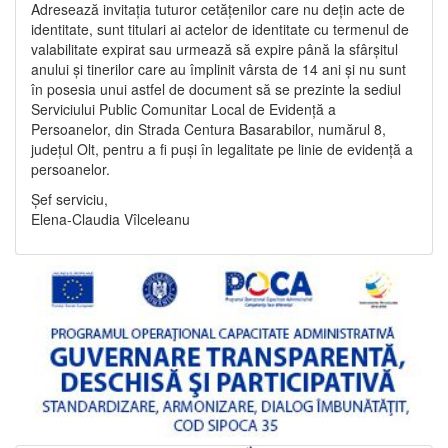
Adresează invitația tuturor cetățenilor care nu dețin acte de
identitate, sunt titulari ai actelor de identitate cu termenul de
valabilitate expirat sau urmează să expire până la sfârșitul
anului și tinerilor care au împlinit vârsta de 14 ani și nu sunt
în posesia unui astfel de document să se prezinte la sediul
Serviciului Public Comunitar Local de Evidență a
Persoanelor, din Strada Centura Basarabilor, numărul 8,
județul Olt, pentru a fi puși în legalitate pe linie de evidență a
persoanelor.
Șef serviciu,
Elena-Claudia Vîlceleanu