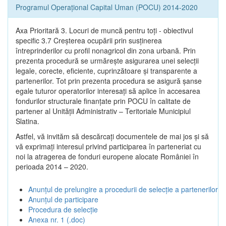
Programul Operațional Capital Uman (POCU) 2014-2020
Axa Prioritară 3. Locuri de muncă pentru toţi - obiectivul
specific 3.7 Creșterea ocupării prin susținerea
întreprinderilor cu profil nonagricol din zona urbană. Prin
prezenta procedură se urmăreşte asigurarea unei selecții
legale, corecte, eficiente, cuprinzătoare şi transparente a
partenerilor. Tot prin prezenta procedura se asigură şanse
egale tuturor operatorilor interesaţi să aplice în accesarea
fondurilor structurale finanţate prin POCU în calitate de
partener al Unității Administrativ – Teritoriale Municipiul
Slatina.
Astfel, vă invităm să descărcați documentele de mai jos și să
vă exprimați interesul privind participarea în parteneriat cu
noi la atragerea de fonduri europene alocate României în
perioada 2014 – 2020.
Anunțul de prelungire a procedurii de selecție a partenerilor
Anunțul de participare
Procedura de selecție
Anexa nr. 1 (.doc)