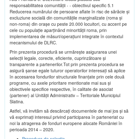
responsabilitatea comunității - - obiectivul specific 5.1
Reducerea numărului de persoane aflate în risc de sărăcie şi
excluziune socială din comunitățile marginalizate (roma şi
non-roma) din oraşe cu peste 20.000 locuitori, cu accent pe
cele cu populație aparținând minorității roma, prin
implementarea de măsuri/operațiuni integrate în contextul
mecanismului de DLRC.
Prin prezenta procedură se urmăreşte asigurarea unei
selecții legale, corecte, eficiente, cuprinzătoare şi
transparente a partenerilor.Tot prin prezenta procedura se
asigură şanse egale tuturor operatorilor interesaţi să aplice
în accesarea fondurilor structurale finanţate prin cele două
programe, cu axele prioritare mentionate mai sus și
obiectivele specifice respective, în calitate de asociat
(partener) al Unității Administrativ – Teritoriale Municipiul
Slatina.
Astfel, vă invităm să descărcați documentele de mai jos și să
vă exprimați interesul privind participarea în parteneriat cu
noi la atragerea de fonduri europene alocate României în
perioada 2014 – 2020.
Procedura de selecție