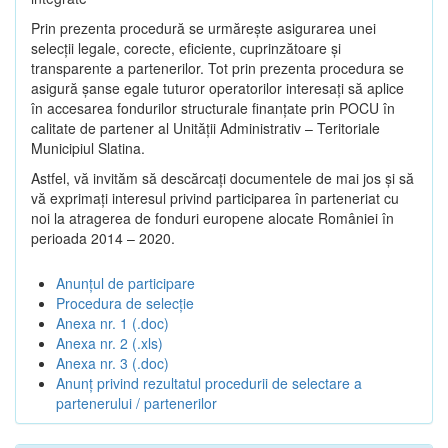
Prin prezenta procedură se urmăreşte asigurarea unei
selecții legale, corecte, eficiente, cuprinzătoare şi
transparente a partenerilor. Tot prin prezenta procedura se
asigură şanse egale tuturor operatorilor interesaţi să aplice
în accesarea fondurilor structurale finanţate prin POCU în
calitate de partener al Unității Administrativ – Teritoriale
Municipiul Slatina.
Astfel, vă invităm să descărcați documentele de mai jos și să
vă exprimați interesul privind participarea în parteneriat cu
noi la atragerea de fonduri europene alocate României în
perioada 2014 – 2020.
Anunțul de participare
Procedura de selecție
Anexa nr. 1 (.doc)
Anexa nr. 2 (.xls)
Anexa nr. 3 (.doc)
Anunț privind rezultatul procedurii de selectare a
partenerului / partenerilor