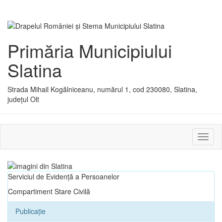
Primăria Municipiului
Slatina
Strada Mihail Kogălniceanu, numărul 1, cod 230080, Slatina,
județul Olt
Activ
sau
dezac
meniu
Serviciul de Evidență a Persoanelor
Compartiment Stare Civilă
Publicație