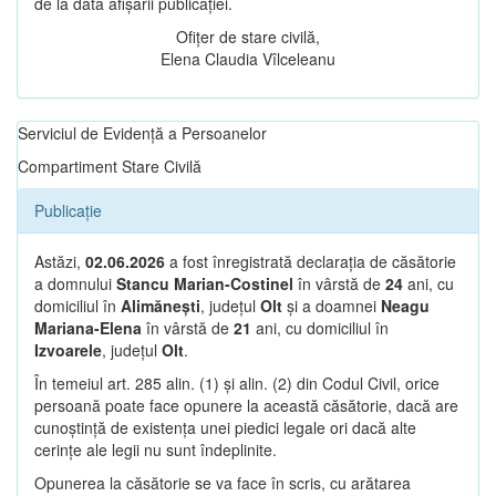
de la data afișării publicației.
Ofițer de stare civilă,
Elena Claudia Vîlceleanu
Serviciul de Evidență a Persoanelor
Compartiment Stare Civilă
Publicație
Astăzi,
02.06.2026
a fost înregistrată declarația de căsătorie
a domnului
Stancu Marian-Costinel
în vârstă de
24
ani, cu
domiciliul în
Alimănești
, județul
Olt
și a doamnei
Neagu
Mariana-Elena
în vârstă de
21
ani, cu domiciliul în
Izvoarele
, județul
Olt
.
În temeiul art. 285 alin. (1) și alin. (2) din Codul Civil, orice
persoană poate face opunere la această căsătorie, dacă are
cunoștință de existența unei piedici legale ori dacă alte
cerințe ale legii nu sunt îndeplinite.
Opunerea la căsătorie se va face în scris, cu arătarea