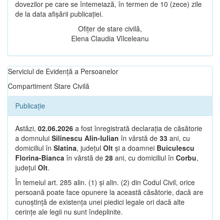
dovezilor pe care se întemeiază, în termen de 10 (zece) zile
de la data afișării publicației.
Ofițer de stare civilă,
Elena Claudia Vîlceleanu
Serviciul de Evidență a Persoanelor
Compartiment Stare Civilă
Publicație
Astăzi,
02.06.2026
a fost înregistrată declarația de căsătorie
a domnului
Silinescu Alin-Iulian
în vârstă de
33
ani, cu
domiciliul în
Slatina
, județul
Olt
și a doamnei
Buiculescu
Florina-Bianca
în vârstă de
28
ani, cu domiciliul în
Corbu
,
județul
Olt
.
În temeiul art. 285 alin. (1) și alin. (2) din Codul Civil, orice
persoană poate face opunere la această căsătorie, dacă are
cunoștință de existența unei piedici legale ori dacă alte
cerințe ale legii nu sunt îndeplinite.