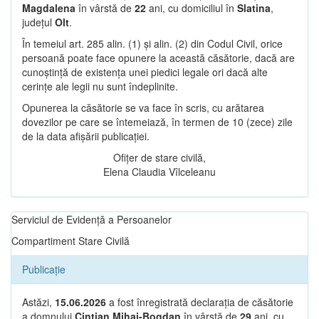
Magdalena
în vârstă de
22
ani, cu domiciliul în
Slatina
,
județul
Olt
.
În temeiul art. 285 alin. (1) și alin. (2) din Codul Civil, orice
persoană poate face opunere la această căsătorie, dacă are
cunoștință de existența unei piedici legale ori dacă alte
cerințe ale legii nu sunt îndeplinite.
Opunerea la căsătorie se va face în scris, cu arătarea
dovezilor pe care se întemeiază, în termen de 10 (zece) zile
de la data afișării publicației.
Ofițer de stare civilă,
Elena Claudia Vîlceleanu
Serviciul de Evidență a Persoanelor
Compartiment Stare Civilă
Publicație
Astăzi,
15.06.2026
a fost înregistrată declarația de căsătorie
a domnului
Cintian Mihai-Bogdan
în vârstă de
29
ani, cu