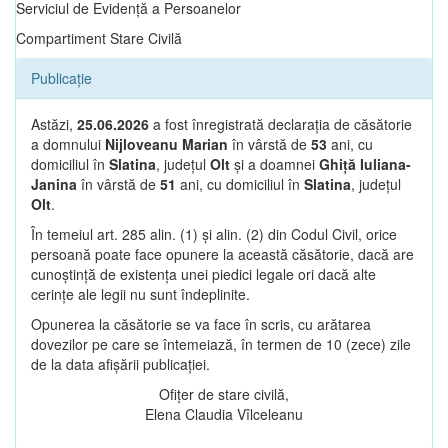
Serviciul de Evidență a Persoanelor
Compartiment Stare Civilă
Publicație
Astăzi,
25.06.2026
a fost înregistrată declarația de căsătorie
a domnului
Nijloveanu Marian
în vârstă de
53
ani, cu
domiciliul în
Slatina
, județul
Olt
și a doamnei
Ghiță Iuliana-
Janina
în vârstă de
51
ani, cu domiciliul în
Slatina
, județul
Olt
.
În temeiul art. 285 alin. (1) și alin. (2) din Codul Civil, orice
persoană poate face opunere la această căsătorie, dacă are
cunoștință de existența unei piedici legale ori dacă alte
cerințe ale legii nu sunt îndeplinite.
Opunerea la căsătorie se va face în scris, cu arătarea
dovezilor pe care se întemeiază, în termen de 10 (zece) zile
de la data afișării publicației.
Ofițer de stare civilă,
Elena Claudia Vîlceleanu