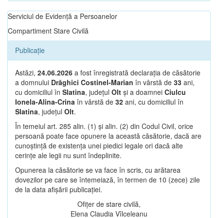
Serviciul de Evidență a Persoanelor
Compartiment Stare Civilă
Publicație
Astăzi,
24.06.2026
a fost înregistrată declarația de căsătorie
a domnului
Drăghici Costinel-Marian
în vârstă de
33
ani,
cu domiciliul în
Slatina
, județul
Olt
și a doamnei
Ciulcu
Ionela-Alina-Crina
în vârstă de
32
ani, cu domiciliul în
Slatina
, județul
Olt
.
În temeiul art. 285 alin. (1) și alin. (2) din Codul Civil, orice
persoană poate face opunere la această căsătorie, dacă are
cunoștință de existența unei piedici legale ori dacă alte
cerințe ale legii nu sunt îndeplinite.
Opunerea la căsătorie se va face în scris, cu arătarea
dovezilor pe care se întemeiază, în termen de 10 (zece) zile
de la data afișării publicației.
Ofițer de stare civilă,
Elena Claudia Vîlceleanu