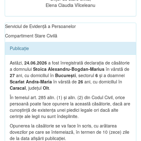
Elena Claudia Vîlceleanu
Serviciul de Evidență a Persoanelor
Compartiment Stare Civilă
Publicație
Astăzi,
24.06.2026
a fost înregistrată declarația de căsătorie
a domnului
Stoica Alexandru-Bogdan-Marius
în vârstă de
27
ani, cu domiciliul în
București
, sectorul
6
și a doamnei
Scarlat Andra-Maria
în vârstă de
26
ani, cu domiciliul în
Caracal
, județul
Olt
.
În temeiul art. 285 alin. (1) și alin. (2) din Codul Civil, orice
persoană poate face opunere la această căsătorie, dacă are
cunoștință de existența unei piedici legale ori dacă alte
cerințe ale legii nu sunt îndeplinite.
Opunerea la căsătorie se va face în scris, cu arătarea
dovezilor pe care se întemeiază, în termen de 10 (zece) zile
de la data afișării publicației.