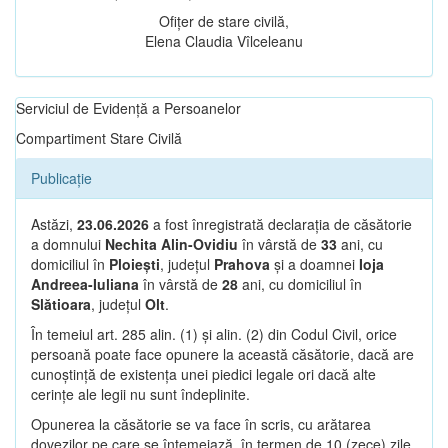
Ofițer de stare civilă,
Elena Claudia Vîlceleanu
Serviciul de Evidență a Persoanelor
Compartiment Stare Civilă
Publicație
Astăzi,
23.06.2026
a fost înregistrată declarația de căsătorie
a domnului
Nechita Alin-Ovidiu
în vârstă de
33
ani, cu
domiciliul în
Ploiești
, județul
Prahova
și a doamnei
Ioja
Andreea-Iuliana
în vârstă de
28
ani, cu domiciliul în
Slătioara
, județul
Olt
.
În temeiul art. 285 alin. (1) și alin. (2) din Codul Civil, orice
persoană poate face opunere la această căsătorie, dacă are
cunoștință de existența unei piedici legale ori dacă alte
cerințe ale legii nu sunt îndeplinite.
Opunerea la căsătorie se va face în scris, cu arătarea
dovezilor pe care se întemeiază, în termen de 10 (zece) zile