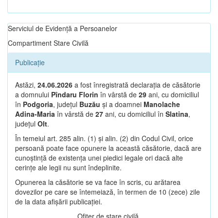
Serviciul de Evidență a Persoanelor
Compartiment Stare Civilă
Publicație
Astăzi,
24.06.2026
a fost înregistrată declarația de căsătorie
a domnului
Pîndaru Florin
în vârstă de
29
ani, cu domiciliul
în
Podgoria
, județul
Buzău
și a doamnei
Manolache
Adina-Maria
în vârstă de
27
ani, cu domiciliul în
Slatina
,
județul
Olt
.
În temeiul art. 285 alin. (1) și alin. (2) din Codul Civil, orice
persoană poate face opunere la această căsătorie, dacă are
cunoștință de existența unei piedici legale ori dacă alte
cerințe ale legii nu sunt îndeplinite.
Opunerea la căsătorie se va face în scris, cu arătarea
dovezilor pe care se întemeiază, în termen de 10 (zece) zile
de la data afișării publicației.
Ofițer de stare civilă,