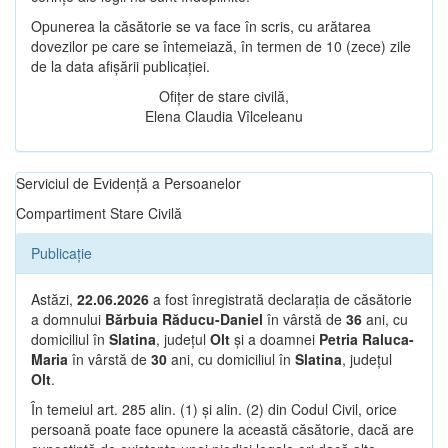
Opunerea la căsătorie se va face în scris, cu arătarea
dovezilor pe care se întemeiază, în termen de 10 (zece) zile
de la data afișării publicației.
Ofițer de stare civilă,
Elena Claudia Vîlceleanu
Serviciul de Evidență a Persoanelor
Compartiment Stare Civilă
Publicație
Astăzi,
22.06.2026
a fost înregistrată declarația de căsătorie
a domnului
Bărbuia Răducu-Daniel
în vârstă de
36
ani, cu
domiciliul în
Slatina
, județul
Olt
și a doamnei
Petria Raluca-
Maria
în vârstă de
30
ani, cu domiciliul în
Slatina
, județul
Olt
.
În temeiul art. 285 alin. (1) și alin. (2) din Codul Civil, orice
persoană poate face opunere la această căsătorie, dacă are