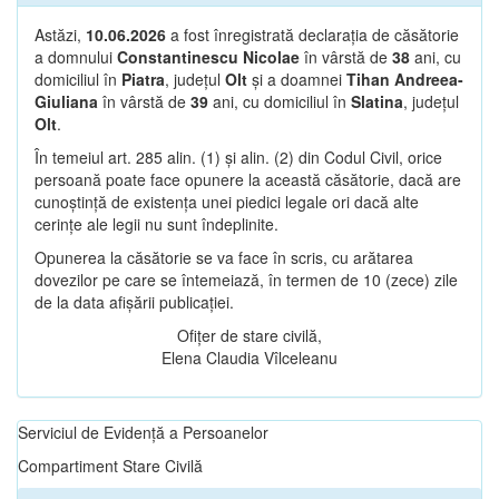
Astăzi,
10.06.2026
a fost înregistrată declarația de căsătorie
a domnului
Constantinescu Nicolae
în vârstă de
38
ani, cu
domiciliul în
Piatra
, județul
Olt
și a doamnei
Tihan Andreea-
Giuliana
în vârstă de
39
ani, cu domiciliul în
Slatina
, județul
Olt
.
În temeiul art. 285 alin. (1) și alin. (2) din Codul Civil, orice
persoană poate face opunere la această căsătorie, dacă are
cunoștință de existența unei piedici legale ori dacă alte
cerințe ale legii nu sunt îndeplinite.
Opunerea la căsătorie se va face în scris, cu arătarea
dovezilor pe care se întemeiază, în termen de 10 (zece) zile
de la data afișării publicației.
Ofițer de stare civilă,
Elena Claudia Vîlceleanu
Serviciul de Evidență a Persoanelor
Compartiment Stare Civilă