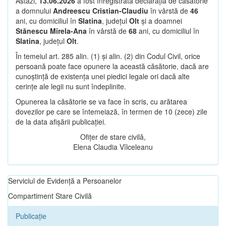
Astăzi,
13.06.2026
a fost înregistrată declarația de căsătorie
a domnului
Andreescu Cristian-Claudiu
în vârstă de
46
ani, cu domiciliul în
Slatina
, județul
Olt
și a doamnei
Stănescu Mirela-Ana
în vârstă de
68
ani, cu domiciliul în
Slatina
, județul
Olt
.
În temeiul art. 285 alin. (1) și alin. (2) din Codul Civil, orice
persoană poate face opunere la această căsătorie, dacă are
cunoștință de existența unei piedici legale ori dacă alte
cerințe ale legii nu sunt îndeplinite.
Opunerea la căsătorie se va face în scris, cu arătarea
dovezilor pe care se întemeiază, în termen de 10 (zece) zile
de la data afișării publicației.
Ofițer de stare civilă,
Elena Claudia Vîlceleanu
Serviciul de Evidență a Persoanelor
Compartiment Stare Civilă
Publicație