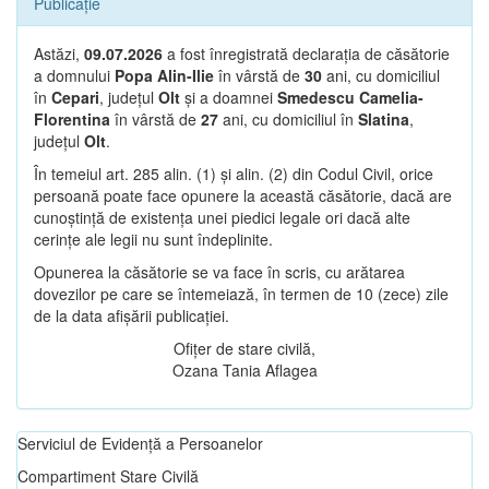
Publicație
Astăzi,
09.07.2026
a fost înregistrată declarația de căsătorie
a domnului
Popa Alin-Ilie
în vârstă de
30
ani, cu domiciliul
în
Cepari
, județul
Olt
și a doamnei
Smedescu Camelia-
Florentina
în vârstă de
27
ani, cu domiciliul în
Slatina
,
județul
Olt
.
În temeiul art. 285 alin. (1) și alin. (2) din Codul Civil, orice
persoană poate face opunere la această căsătorie, dacă are
cunoștință de existența unei piedici legale ori dacă alte
cerințe ale legii nu sunt îndeplinite.
Opunerea la căsătorie se va face în scris, cu arătarea
dovezilor pe care se întemeiază, în termen de 10 (zece) zile
de la data afișării publicației.
Ofițer de stare civilă,
Ozana Tania Aflagea
Serviciul de Evidență a Persoanelor
Compartiment Stare Civilă