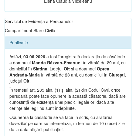
Elena Claudia Vîlceleanu
Serviciul de Evidență a Persoanelor
Compartiment Stare Civilă
Publicație
Astăzi,
03.06.2026
a fost înregistrată declarația de căsătorie
a domnului
Manda Răzvan-Emanuel
în vârstă de
29
ani, cu
domiciliul în
Slatina
, județul
Olt
și a doamnei
Oprea
Andrada-Maria
în vârstă de
23
ani, cu domiciliul în
Ciurești
,
județul
Olt
.
În temeiul art. 285 alin. (1) și alin. (2) din Codul Civil, orice
persoană poate face opunere la această căsătorie, dacă are
cunoștință de existența unei piedici legale ori dacă alte
cerințe ale legii nu sunt îndeplinite.
Opunerea la căsătorie se va face în scris, cu arătarea
dovezilor pe care se întemeiază, în termen de 10 (zece) zile
de la data afișării publicației.