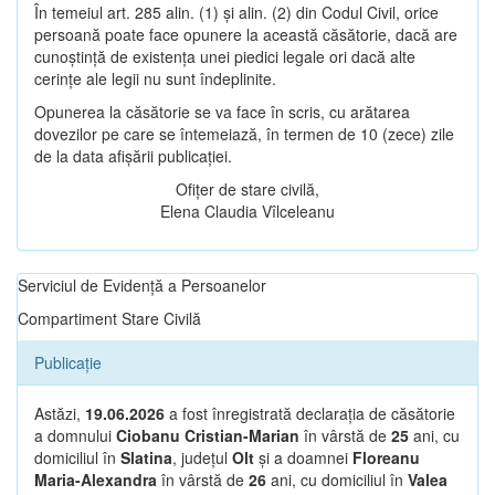
În temeiul art. 285 alin. (1) și alin. (2) din Codul Civil, orice
persoană poate face opunere la această căsătorie, dacă are
cunoștință de existența unei piedici legale ori dacă alte
cerințe ale legii nu sunt îndeplinite.
Opunerea la căsătorie se va face în scris, cu arătarea
dovezilor pe care se întemeiază, în termen de 10 (zece) zile
de la data afișării publicației.
Ofițer de stare civilă,
Elena Claudia Vîlceleanu
Serviciul de Evidență a Persoanelor
Compartiment Stare Civilă
Publicație
Astăzi,
19.06.2026
a fost înregistrată declarația de căsătorie
a domnului
Ciobanu Cristian-Marian
în vârstă de
25
ani, cu
domiciliul în
Slatina
, județul
Olt
și a doamnei
Floreanu
Maria-Alexandra
în vârstă de
26
ani, cu domiciliul în
Valea