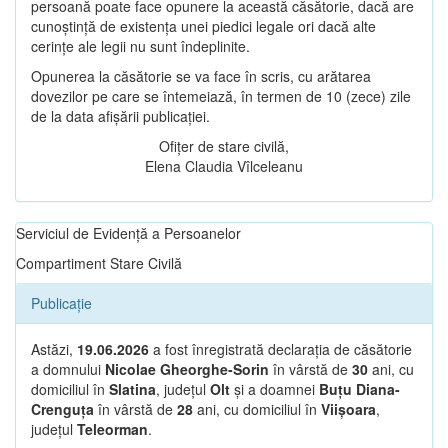
persoană poate face opunere la această căsătorie, dacă are
cunoștință de existența unei piedici legale ori dacă alte
cerințe ale legii nu sunt îndeplinite.
Opunerea la căsătorie se va face în scris, cu arătarea
dovezilor pe care se întemeiază, în termen de 10 (zece) zile
de la data afișării publicației.
Ofițer de stare civilă,
Elena Claudia Vîlceleanu
Serviciul de Evidență a Persoanelor
Compartiment Stare Civilă
Publicație
Astăzi,
19.06.2026
a fost înregistrată declarația de căsătorie
a domnului
Nicolae Gheorghe-Sorin
în vârstă de
30
ani, cu
domiciliul în
Slatina
, județul
Olt
și a doamnei
Buțu Diana-
Crenguța
în vârstă de
28
ani, cu domiciliul în
Viișoara
,
județul
Teleorman
.