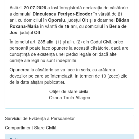
Astăzi,
20.07.2026
a fost înregistrată declarația de căsătorie
a domnului
Dinculescu Petrișor-Eleodor
în vârstă de
21
ani, cu domiciliul în
Oporelu
, județul
Olt
și a doamnei
Bădan
Roxana-Maria
în vârstă de
19
ani, cu domiciliul în
Beria de
Jos
, județul
Olt
.
În temeiul art. 285 alin. (1) și alin. (2) din Codul Civil, orice
persoană poate face opunere la această căsătorie, dacă are
cunoștință de existența unei piedici legale ori dacă alte
cerințe ale legii nu sunt îndeplinite.
Opunerea la căsătorie se va face în scris, cu arătarea
dovezilor pe care se întemeiază, în termen de 10 (zece) zile
de la data afișării publicației.
Ofițer de stare civilă,
Ozana Tania Aflagea
Serviciul de Evidență a Persoanelor
Compartiment Stare Civilă