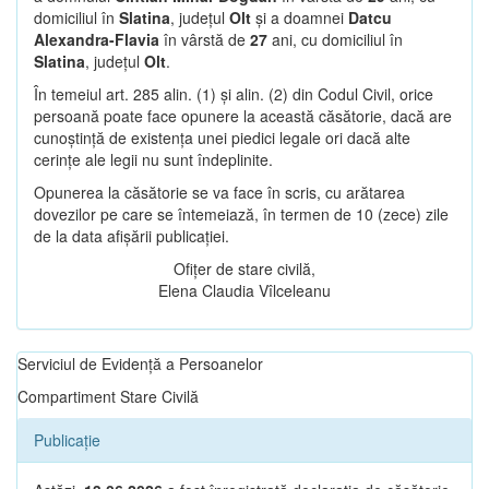
domiciliul în
Slatina
, județul
Olt
și a doamnei
Datcu
Alexandra-Flavia
în vârstă de
27
ani, cu domiciliul în
Slatina
, județul
Olt
.
În temeiul art. 285 alin. (1) și alin. (2) din Codul Civil, orice
persoană poate face opunere la această căsătorie, dacă are
cunoștință de existența unei piedici legale ori dacă alte
cerințe ale legii nu sunt îndeplinite.
Opunerea la căsătorie se va face în scris, cu arătarea
dovezilor pe care se întemeiază, în termen de 10 (zece) zile
de la data afișării publicației.
Ofițer de stare civilă,
Elena Claudia Vîlceleanu
Serviciul de Evidență a Persoanelor
Compartiment Stare Civilă
Publicație