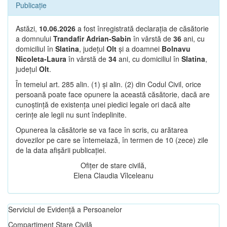
Publicație
Astăzi,
10.06.2026
a fost înregistrată declarația de căsătorie
a domnului
Trandafir Adrian-Sabin
în vârstă de
36
ani, cu
domiciliul în
Slatina
, județul
Olt
și a doamnei
Bolnavu
Nicoleta-Laura
în vârstă de
34
ani, cu domiciliul în
Slatina
,
județul
Olt
.
În temeiul art. 285 alin. (1) și alin. (2) din Codul Civil, orice
persoană poate face opunere la această căsătorie, dacă are
cunoștință de existența unei piedici legale ori dacă alte
cerințe ale legii nu sunt îndeplinite.
Opunerea la căsătorie se va face în scris, cu arătarea
dovezilor pe care se întemeiază, în termen de 10 (zece) zile
de la data afișării publicației.
Ofițer de stare civilă,
Elena Claudia Vîlceleanu
Serviciul de Evidență a Persoanelor
Compartiment Stare Civilă