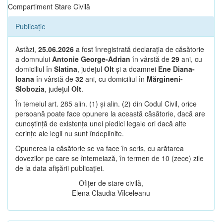
Compartiment Stare Civilă
Publicație
Astăzi,
25.06.2026
a fost înregistrată declarația de căsătorie
a domnului
Antonie George-Adrian
în vârstă de
29
ani, cu
domiciliul în
Slatina
, județul
Olt
și a doamnei
Ene Diana-
Ioana
în vârstă de
32
ani, cu domiciliul în
Mărgineni-
Slobozia
, județul
Olt
.
În temeiul art. 285 alin. (1) și alin. (2) din Codul Civil, orice
persoană poate face opunere la această căsătorie, dacă are
cunoștință de existența unei piedici legale ori dacă alte
cerințe ale legii nu sunt îndeplinite.
Opunerea la căsătorie se va face în scris, cu arătarea
dovezilor pe care se întemeiază, în termen de 10 (zece) zile
de la data afișării publicației.
Ofițer de stare civilă,
Elena Claudia Vîlceleanu