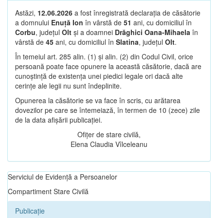
Astăzi,
12.06.2026
a fost înregistrată declarația de căsătorie
a domnului
Enuță Ion
în vârstă de
51
ani, cu domiciliul în
Corbu
, județul
Olt
și a doamnei
Drăghici Oana-Mihaela
în
vârstă de
45
ani, cu domiciliul în
Slatina
, județul
Olt
.
În temeiul art. 285 alin. (1) și alin. (2) din Codul Civil, orice
persoană poate face opunere la această căsătorie, dacă are
cunoștință de existența unei piedici legale ori dacă alte
cerințe ale legii nu sunt îndeplinite.
Opunerea la căsătorie se va face în scris, cu arătarea
dovezilor pe care se întemeiază, în termen de 10 (zece) zile
de la data afișării publicației.
Ofițer de stare civilă,
Elena Claudia Vîlceleanu
Serviciul de Evidență a Persoanelor
Compartiment Stare Civilă
Publicație