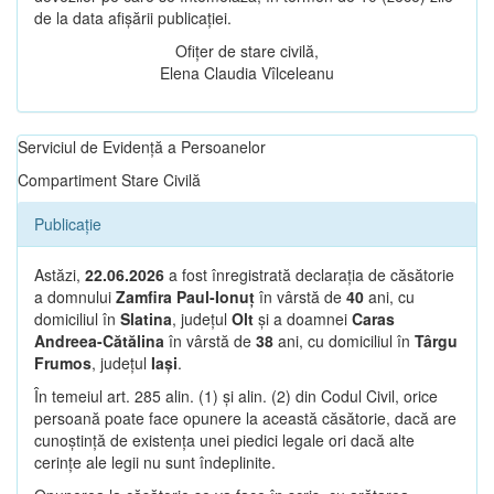
de la data afișării publicației.
Ofițer de stare civilă,
Elena Claudia Vîlceleanu
Serviciul de Evidență a Persoanelor
Compartiment Stare Civilă
Publicație
Astăzi,
22.06.2026
a fost înregistrată declarația de căsătorie
a domnului
Zamfira Paul-Ionuț
în vârstă de
40
ani, cu
domiciliul în
Slatina
, județul
Olt
și a doamnei
Caras
Andreea-Cătălina
în vârstă de
38
ani, cu domiciliul în
Târgu
Frumos
, județul
Iași
.
În temeiul art. 285 alin. (1) și alin. (2) din Codul Civil, orice
persoană poate face opunere la această căsătorie, dacă are
cunoștință de existența unei piedici legale ori dacă alte
cerințe ale legii nu sunt îndeplinite.