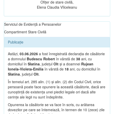
Ofițer de stare civilă,
Elena Claudia Vîlceleanu
Serviciul de Evidență a Persoanelor
Compartiment Stare Civilă
Publicație
Astăzi,
03.06.2026
a fost înregistrată declarația de căsătorie
a domnului
Budescu Robert
în vârstă de
38
ani, cu
domiciliul în
Slatina
, județul
Olt
și a doamnei
Rujean
Ionela-Violeta-Emilia
în vârstă de
18
ani, cu domiciliul în
Slatina
, județul
Olt
.
În temeiul art. 285 alin. (1) și alin. (2) din Codul Civil, orice
persoană poate face opunere la această căsătorie, dacă are
cunoștință de existența unei piedici legale ori dacă alte
cerințe ale legii nu sunt îndeplinite.
Opunerea la căsătorie se va face în scris, cu arătarea
dovezilor pe care se întemeiază, în termen de 10 (zece) zile