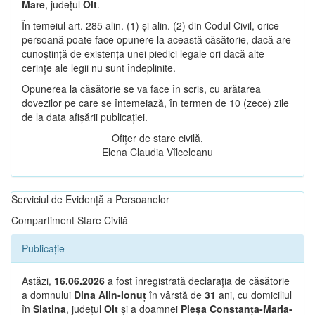
Mare
, județul
Olt
.
În temeiul art. 285 alin. (1) și alin. (2) din Codul Civil, orice
persoană poate face opunere la această căsătorie, dacă are
cunoștință de existența unei piedici legale ori dacă alte
cerințe ale legii nu sunt îndeplinite.
Opunerea la căsătorie se va face în scris, cu arătarea
dovezilor pe care se întemeiază, în termen de 10 (zece) zile
de la data afișării publicației.
Ofițer de stare civilă,
Elena Claudia Vîlceleanu
Serviciul de Evidență a Persoanelor
Compartiment Stare Civilă
Publicație
Astăzi,
16.06.2026
a fost înregistrată declarația de căsătorie
a domnului
Dina Alin-Ionuț
în vârstă de
31
ani, cu domiciliul
în
Slatina
, județul
Olt
și a doamnei
Pleșa Constanța-Maria-