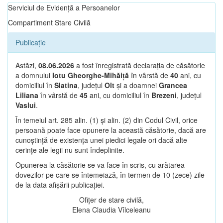
Serviciul de Evidență a Persoanelor
Compartiment Stare Civilă
Publicație
Astăzi,
08.06.2026
a fost înregistrată declarația de căsătorie
a domnului
Iotu Gheorghe-Mihăiță
în vârstă de
40
ani, cu
domiciliul în
Slatina
, județul
Olt
și a doamnei
Grancea
Liliana
în vârstă de
45
ani, cu domiciliul în
Brezeni
, județul
Vaslui
.
În temeiul art. 285 alin. (1) și alin. (2) din Codul Civil, orice
persoană poate face opunere la această căsătorie, dacă are
cunoștință de existența unei piedici legale ori dacă alte
cerințe ale legii nu sunt îndeplinite.
Opunerea la căsătorie se va face în scris, cu arătarea
dovezilor pe care se întemeiază, în termen de 10 (zece) zile
de la data afișării publicației.
Ofițer de stare civilă,
Elena Claudia Vîlceleanu