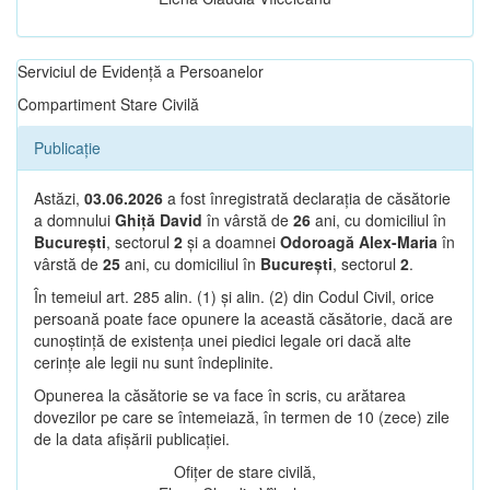
Serviciul de Evidență a Persoanelor
Compartiment Stare Civilă
Publicație
Astăzi,
03.06.2026
a fost înregistrată declarația de căsătorie
a domnului
Ghiță David
în vârstă de
26
ani, cu domiciliul în
București
, sectorul
2
și a doamnei
Odoroagă Alex-Maria
în
vârstă de
25
ani, cu domiciliul în
București
, sectorul
2
.
În temeiul art. 285 alin. (1) și alin. (2) din Codul Civil, orice
persoană poate face opunere la această căsătorie, dacă are
cunoștință de existența unei piedici legale ori dacă alte
cerințe ale legii nu sunt îndeplinite.
Opunerea la căsătorie se va face în scris, cu arătarea
dovezilor pe care se întemeiază, în termen de 10 (zece) zile
de la data afișării publicației.
Ofițer de stare civilă,