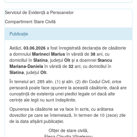
Serviciul de Evidență a Persoanelor
Compartiment Stare Civilă
Publicație
Astăzi,
03.06.2026
a fost înregistrată declarația de căsătorie
a domnului
Marineci Marius
în vârstă de
38
ani, cu
domiciliul în
Slatina
, județul
Olt
și a doamnei
Stancu
Mariana-Daniela
în vârstă de
32
ani, cu domiciliul în
Slatina
, județul
Olt
.
În temeiul art. 285 alin. (1) și alin. (2) din Codul Civil, orice
persoană poate face opunere la această căsătorie, dacă are
cunoștință de existența unei piedici legale ori dacă alte
cerințe ale legii nu sunt îndeplinite.
Opunerea la căsătorie se va face în scris, cu arătarea
dovezilor pe care se întemeiază, în termen de 10 (zece) zile
de la data afișării publicației.
Ofițer de stare civilă,
Elena Claudia Vîlceleanu