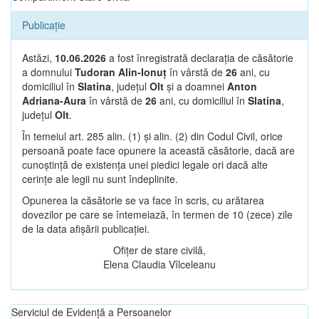
Publicație
Astăzi,
10.06.2026
a fost înregistrată declarația de căsătorie
a domnului
Tudoran Alin-Ionuț
în vârstă de
26
ani, cu
domiciliul în
Slatina
, județul
Olt
și a doamnei
Anton
Adriana-Aura
în vârstă de
26
ani, cu domiciliul în
Slatina
,
județul
Olt
.
În temeiul art. 285 alin. (1) și alin. (2) din Codul Civil, orice
persoană poate face opunere la această căsătorie, dacă are
cunoștință de existența unei piedici legale ori dacă alte
cerințe ale legii nu sunt îndeplinite.
Opunerea la căsătorie se va face în scris, cu arătarea
dovezilor pe care se întemeiază, în termen de 10 (zece) zile
de la data afișării publicației.
Ofițer de stare civilă,
Elena Claudia Vîlceleanu
Serviciul de Evidență a Persoanelor