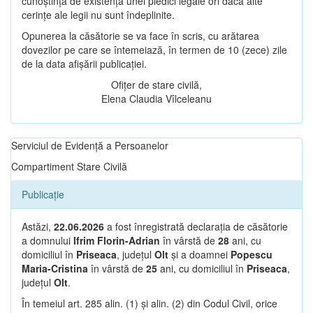
cunoștință de existența unei piedici legale ori dacă alte
cerințe ale legii nu sunt îndeplinite.
Opunerea la căsătorie se va face în scris, cu arătarea
dovezilor pe care se întemeiază, în termen de 10 (zece) zile
de la data afișării publicației.
Ofițer de stare civilă,
Elena Claudia Vîlceleanu
Serviciul de Evidență a Persoanelor
Compartiment Stare Civilă
Publicație
Astăzi,
22.06.2026
a fost înregistrată declarația de căsătorie
a domnului
Ifrim Florin-Adrian
în vârstă de
28
ani, cu
domiciliul în
Priseaca
, județul
Olt
și a doamnei
Popescu
Maria-Cristina
în vârstă de
25
ani, cu domiciliul în
Priseaca
,
județul
Olt
.
În temeiul art. 285 alin. (1) și alin. (2) din Codul Civil, orice