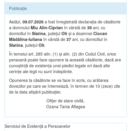
Publicație
Astăzi,
09.07.2026
a fost înregistrată declarația de căsătorie
a domnului
Miu Alin-Ciprian
în vârstă de
39
ani, cu
domiciliul în
Slatina
, județul
Olt
și a doamnei
Ciocan
Mădălina-Iuliana
în vârstă de
37
ani, cu domiciliul în
Slatina
, județul
Olt
.
În temeiul art. 285 alin. (1) și alin. (2) din Codul Civil, orice
persoană poate face opunere la această căsătorie, dacă are
cunoștință de existența unei piedici legale ori dacă alte
cerințe ale legii nu sunt îndeplinite.
Opunerea la căsătorie se va face în scris, cu arătarea
dovezilor pe care se întemeiază, în termen de 10 (zece) zile
de la data afișării publicației.
Ofițer de stare civilă,
Ozana Tania Aflagea
Serviciul de Evidență a Persoanelor