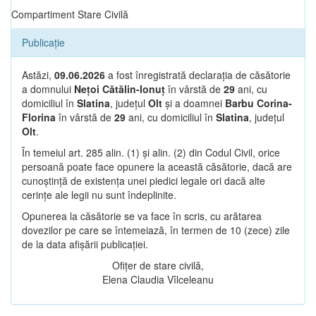
Compartiment Stare Civilă
Publicație
Astăzi,
09.06.2026
a fost înregistrată declarația de căsătorie
a domnului
Nețoi Cătălin-Ionuț
în vârstă de
29
ani, cu
domiciliul în
Slatina
, județul
Olt
și a doamnei
Barbu Corina-
Florina
în vârstă de
29
ani, cu domiciliul în
Slatina
, județul
Olt
.
În temeiul art. 285 alin. (1) și alin. (2) din Codul Civil, orice
persoană poate face opunere la această căsătorie, dacă are
cunoștință de existența unei piedici legale ori dacă alte
cerințe ale legii nu sunt îndeplinite.
Opunerea la căsătorie se va face în scris, cu arătarea
dovezilor pe care se întemeiază, în termen de 10 (zece) zile
de la data afișării publicației.
Ofițer de stare civilă,
Elena Claudia Vîlceleanu