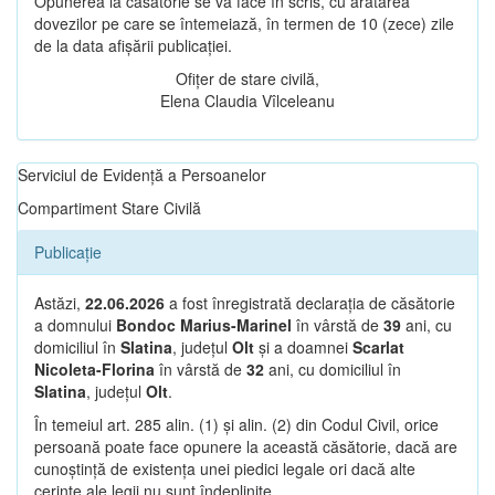
Opunerea la căsătorie se va face în scris, cu arătarea
dovezilor pe care se întemeiază, în termen de 10 (zece) zile
de la data afișării publicației.
Ofițer de stare civilă,
Elena Claudia Vîlceleanu
Serviciul de Evidență a Persoanelor
Compartiment Stare Civilă
Publicație
Astăzi,
22.06.2026
a fost înregistrată declarația de căsătorie
a domnului
Bondoc Marius-Marinel
în vârstă de
39
ani, cu
domiciliul în
Slatina
, județul
Olt
și a doamnei
Scarlat
Nicoleta-Florina
în vârstă de
32
ani, cu domiciliul în
Slatina
, județul
Olt
.
În temeiul art. 285 alin. (1) și alin. (2) din Codul Civil, orice
persoană poate face opunere la această căsătorie, dacă are
cunoștință de existența unei piedici legale ori dacă alte
cerințe ale legii nu sunt îndeplinite.