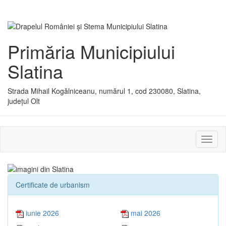
Primăria Municipiului
Slatina
Strada Mihail Kogălniceanu, numărul 1, cod 230080, Slatina,
județul Olt
Activ
sau
dezac
meniu
Certificate de urbanism
iunie 2026
mai 2026