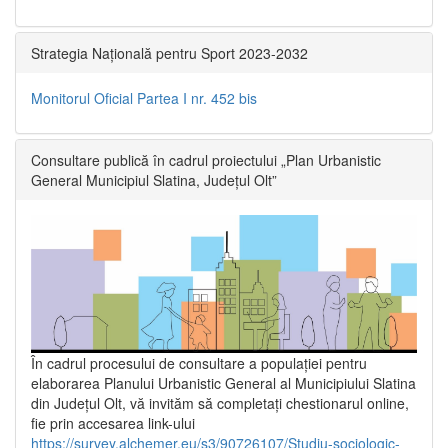
Strategia Națională pentru Sport 2023-2032
Monitorul Oficial Partea I nr. 452 bis
Consultare publică în cadrul proiectului „Plan Urbanistic
General Municipiul Slatina, Județul Olt”
În cadrul procesului de consultare a populaţiei pentru
elaborarea Planului Urbanistic General al Municipiului Slatina
din Județul Olt, vă invităm să completați chestionarul online,
fie prin accesarea link-ului
https://survey.alchemer.eu/s3/90726107/Studiu-sociologic-