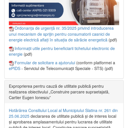
Ordonanța de urgență nr. 35/2025 privind introducerea
unui mecanism de sprijin pentru consumatorii casnici de
energie electrică aflați în situația de sărăcie energetică
(pdf)
Informații utile pentru beneficiarii tichetului electronic de
energie
(pdf)
Formular de solicitare a ajutorului
(conform platformei a
ePIDS
- Serviciul de Telecomunicații Speciale - STS) (pdf)
Exproprierea pentru cauză de utilitate publică pentru
realizarea obiectivului „Construire parcare supraetajată,
Cartier Eugen Ionescu”
Hotărârea Consiliului Local al Municipiului Slatina nr. 261 din
25.06.2025
declararea de utilitate publică și de interes local
și aprobarea amplasamentului pentru lucrarea de utilitate
publică de interes local „Construire parcare supraetajată,