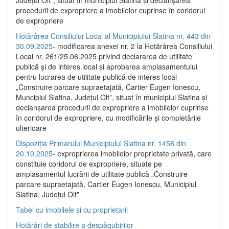
Județul Olt”, situat în municipiul Slatina și declanșarea
procedurii de expropriere a imobilelor cuprinse în coridorul
de expropriere
Hotărârea Consiliului Local al Municipiului Slatina nr. 443 din
30.09.2025
- modificarea anexei nr. 2 la Hotărârea Consiliului
Local nr. 261/25.06.2025 privind declararea de utilitate
publică şi de interes local şi aprobarea amplasamentului
pentru lucrarea de utilitate publică de interes local
„Construire parcare supraetajată, Cartier Eugen Ionescu,
Muncipiul Slatina, Judeţul Olt”, situat în municipiul Slatina şi
declanşarea procedurii de expropriere a imobilelor cuprinse
în coridorul de expropriere, cu modificările şi completările
ulterioare
Dispoziția Primarului Municipiului Slatina nr. 1458 din
20.10.2025
- exproprierea imobilelor proprietate privată, care
constituie coridorul de expropriere, situate pe
amplasamentul lucrării de utilitate publică „Construire
parcare supraetajată, Cartier Eugen Ionescu, Municipiul
Slatina, Județul Olt”
Tabel cu imobilele și cu proprietarii
Hotărâri de stabilire a despăgubirilor