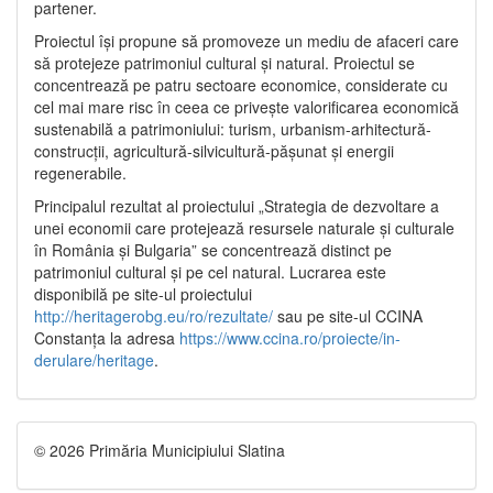
partener.
Proiectul își propune să promoveze un mediu de afaceri care
să protejeze patrimoniul cultural și natural. Proiectul se
concentrează pe patru sectoare economice, considerate cu
cel mai mare risc în ceea ce privește valorificarea economică
sustenabilă a patrimoniului: turism, urbanism-arhitectură-
construcții, agricultură-silvicultură-pășunat și energii
regenerabile.
Principalul rezultat al proiectului „Strategia de dezvoltare a
unei economii care protejează resursele naturale și culturale
în România și Bulgaria” se concentrează distinct pe
patrimoniul cultural și pe cel natural. Lucrarea este
disponibilă pe site-ul proiectului
http://heritagerobg.eu/ro/rezultate/
sau pe site-ul CCINA
Constanța la adresa
https://www.ccina.ro/proiecte/in-
derulare/heritage
.
© 2026 Primăria Municipiului Slatina