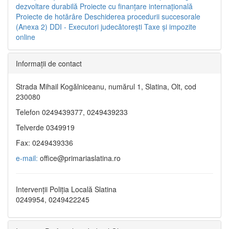
dezvoltare durabilă
Proiecte cu finanţare internaţională
Proiecte de hotărâre
Deschiderea procedurii succesorale
(Anexa 2)
DDI - Executori judecătorești
Taxe şi impozite
online
Informaţii de contact
Strada Mihail Kogălniceanu, numărul 1, Slatina, Olt, cod
230080
Telefon 0249439377, 0249439233
Telverde 0349919
Fax: 0249439336
e-mail:
office@primariaslatina.ro
Intervenții Poliția Locală Slatina
0249954, 0249422245