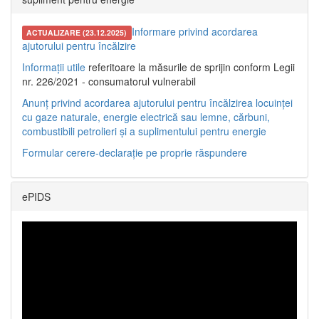
Informare privind acordarea
ACTUALIZARE (23.12.2025)
ajutorului pentru încălzire
Informații utile
referitoare la măsurile de sprijin conform Legii
nr. 226/2021 - consumatorul vulnerabil
Anunț privind acordarea ajutorului pentru încălzirea locuinței
cu gaze naturale, energie electrică sau lemne, cărbuni,
combustibili petrolieri și a suplimentului pentru energie
Formular cerere-declarație pe proprie răspundere
ePIDS