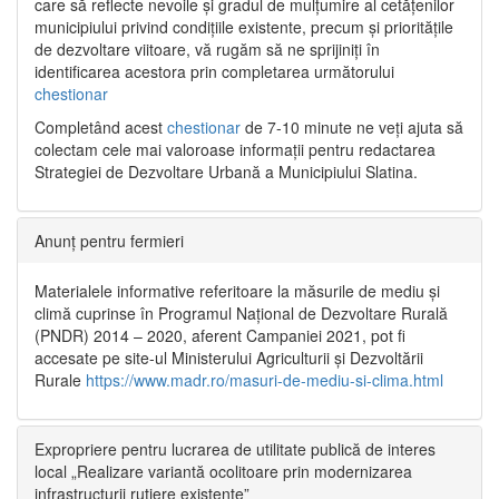
care să reflecte nevoile și gradul de mulțumire al cetățenilor
municipiului privind condițiile existente, precum și prioritățile
de dezvoltare viitoare, vă rugăm să ne sprijiniți în
identificarea acestora prin completarea următorului
chestionar
Completând acest
chestionar
de 7-10 minute ne veți ajuta să
colectam cele mai valoroase informații pentru redactarea
Strategiei de Dezvoltare Urbană a Municipiului Slatina.
Anunț pentru fermieri
Materialele informative referitoare la măsurile de mediu și
climă cuprinse în Programul Național de Dezvoltare Rurală
(PNDR) 2014 – 2020, aferent Campaniei 2021, pot fi
accesate pe site-ul Ministerului Agriculturii și Dezvoltării
Rurale
https://www.madr.ro/masuri-de-mediu-si-clima.html
Expropriere pentru lucrarea de utilitate publică de interes
local „Realizare variantă ocolitoare prin modernizarea
infrastructurii rutiere existente”