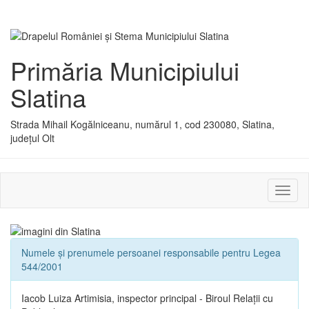
Primăria Municipiului
Slatina
Strada Mihail Kogălniceanu, numărul 1, cod 230080, Slatina,
județul Olt
Activ
sau
dezac
meniu
Numele și prenumele persoanei responsabile pentru Legea
544/2001
Iacob Luiza Artimisia, inspector principal - Biroul Relații cu