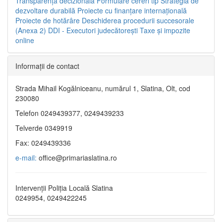
Transparenţa decizională
Formulare cereri tip
Strategia de
dezvoltare durabilă
Proiecte cu finanţare internaţională
Proiecte de hotărâre
Deschiderea procedurii succesorale
(Anexa 2)
DDI - Executori judecătorești
Taxe şi impozite
online
Informaţii de contact
Strada Mihail Kogălniceanu, numărul 1, Slatina, Olt, cod
230080
Telefon 0249439377, 0249439233
Telverde 0349919
Fax: 0249439336
e-mail:
office@primariaslatina.ro
Intervenții Poliția Locală Slatina
0249954, 0249422245