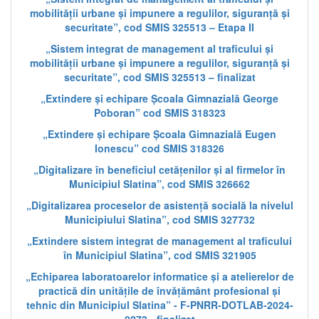
mobilității urbane și impunere a regulilor, siguranță și
securitate”, cod SMIS 325513 – Etapa II
„Sistem integrat de management al traficului și
mobilității urbane și impunere a regulilor, siguranță și
securitate”, cod SMIS 325513 – finalizat
„Extindere și echipare Școala Gimnazială George
Poboran” cod SMIS 318323
„Extindere și echipare Școala Gimnazială Eugen
Ionescu” cod SMIS 318326
„Digitalizare în beneficiul cetățenilor și al firmelor în
Municipiul Slatina”, cod SMIS 326662
„Digitalizarea proceselor de asistență socială la nivelul
Municipiului Slatina”, cod SMIS 327732
„Extindere sistem integrat de management al traficului
în Municipiul Slatina”, cod SMIS 321905
„Echiparea laboratoarelor informatice și a atelierelor de
practică din unitățile de învățământ profesional și
tehnic din Municipiul Slatina” - F-PNRR-DOTLAB-2024-
0273 - finalizat