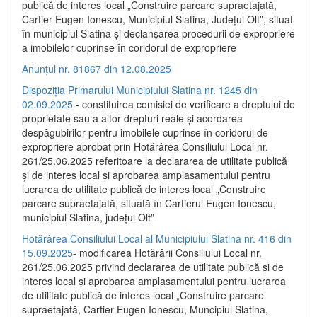
publică de interes local „Construire parcare supraetajată,
Cartier Eugen Ionescu, Municipiul Slatina, Județul Olt”, situat
în municipiul Slatina și declanșarea procedurii de expropriere
a imobilelor cuprinse în coridorul de expropriere
Anunțul nr. 81867 din 12.08.2025
Dispoziția Primarului Municipiului Slatina nr. 1245 din
02.09.2025
- constituirea comisiei de verificare a dreptului de
proprietate sau a altor drepturi reale și acordarea
despăgubirilor pentru imobilele cuprinse în coridorul de
expropriere aprobat prin Hotărârea Consiliului Local nr.
261/25.06.2025 referitoare la declararea de utilitate publică
și de interes local și aprobarea amplasamentului pentru
lucrarea de utilitate publică de interes local „Construire
parcare supraetajată, situată în Cartierul Eugen Ionescu,
municipiul Slatina, județul Olt”
Hotărârea Consiliului Local al Municipiului Slatina nr. 416 din
15.09.2025
- modificarea Hotărârii Consiliului Local nr.
261/25.06.2025 privind declararea de utilitate publică și de
interes local și aprobarea amplasamentului pentru lucrarea
de utilitate publică de interes local „Construire parcare
supraetajată, Cartier Eugen Ionescu, Muncipiul Slatina,