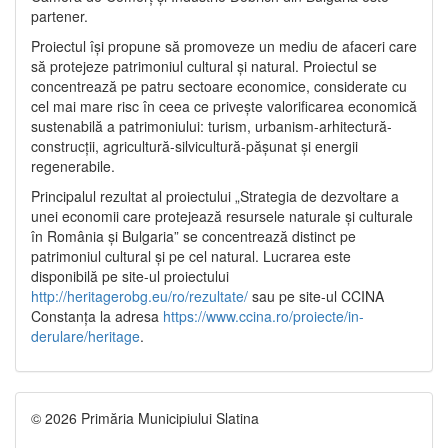
partener.
Proiectul își propune să promoveze un mediu de afaceri care
să protejeze patrimoniul cultural și natural. Proiectul se
concentrează pe patru sectoare economice, considerate cu
cel mai mare risc în ceea ce privește valorificarea economică
sustenabilă a patrimoniului: turism, urbanism-arhitectură-
construcții, agricultură-silvicultură-pășunat și energii
regenerabile.
Principalul rezultat al proiectului „Strategia de dezvoltare a
unei economii care protejează resursele naturale și culturale
în România și Bulgaria” se concentrează distinct pe
patrimoniul cultural și pe cel natural. Lucrarea este
disponibilă pe site-ul proiectului
http://heritagerobg.eu/ro/rezultate/
sau pe site-ul CCINA
Constanța la adresa
https://www.ccina.ro/proiecte/in-
derulare/heritage
.
© 2026 Primăria Municipiului Slatina