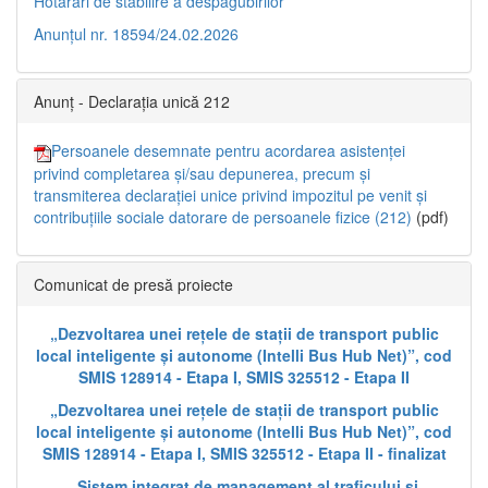
Hotărâri de stabilire a despăgubirilor
Anunțul nr. 18594/24.02.2026
Anunț - Declarația unică 212
Persoanele desemnate pentru acordarea asistenței
privind completarea și/sau depunerea, precum și
transmiterea declarației unice privind impozitul pe venit și
contribuțiile sociale datorare de persoanele fizice (212)
(pdf)
Comunicat de presă proiecte
„Dezvoltarea unei rețele de stații de transport public
local inteligente și autonome (Intelli Bus Hub Net)”, cod
SMIS 128914 - Etapa I, SMIS 325512 - Etapa II
„Dezvoltarea unei rețele de stații de transport public
local inteligente și autonome (Intelli Bus Hub Net)”, cod
SMIS 128914 - Etapa I, SMIS 325512 - Etapa II - finalizat
„Sistem integrat de management al traficului și