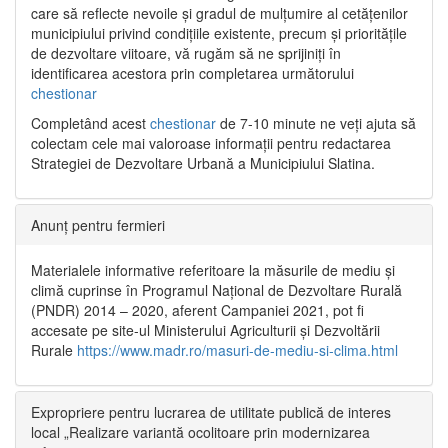
care să reflecte nevoile și gradul de mulțumire al cetățenilor
municipiului privind condițiile existente, precum și prioritățile
de dezvoltare viitoare, vă rugăm să ne sprijiniți în
identificarea acestora prin completarea următorului
chestionar
Completând acest
chestionar
de 7-10 minute ne veți ajuta să
colectam cele mai valoroase informații pentru redactarea
Strategiei de Dezvoltare Urbană a Municipiului Slatina.
Anunț pentru fermieri
Materialele informative referitoare la măsurile de mediu și
climă cuprinse în Programul Național de Dezvoltare Rurală
(PNDR) 2014 – 2020, aferent Campaniei 2021, pot fi
accesate pe site-ul Ministerului Agriculturii și Dezvoltării
Rurale
https://www.madr.ro/masuri-de-mediu-si-clima.html
Expropriere pentru lucrarea de utilitate publică de interes
local „Realizare variantă ocolitoare prin modernizarea