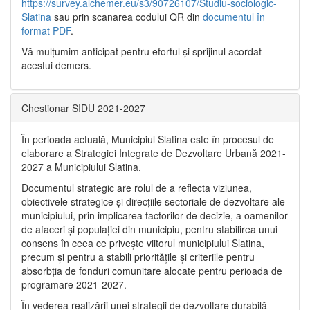
https://survey.alchemer.eu/s3/90726107/Studiu-sociologic-
Slatina
sau prin scanarea codului QR din
documentul în
format PDF
.
Vă mulţumim anticipat pentru efortul şi sprijinul acordat
acestui demers.
Chestionar SIDU 2021-2027
În perioada actuală, Municipiul Slatina este în procesul de
elaborare a Strategiei Integrate de Dezvoltare Urbană 2021‐
2027 a Municipiului Slatina.
Documentul strategic are rolul de a reflecta viziunea,
obiectivele strategice și direcțiile sectoriale de dezvoltare ale
municipiului, prin implicarea factorilor de decizie, a oamenilor
de afaceri și populației din municipiu, pentru stabilirea unui
consens în ceea ce privește viitorul municipiului Slatina,
precum și pentru a stabili prioritățile și criteriile pentru
absorbția de fonduri comunitare alocate pentru perioada de
programare 2021-2027.
În vederea realizării unei strategii de dezvoltare durabilă