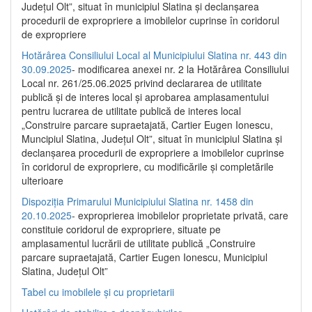
Județul Olt”, situat în municipiul Slatina și declanșarea
procedurii de expropriere a imobilelor cuprinse în coridorul
de expropriere
Hotărârea Consiliului Local al Municipiului Slatina nr. 443 din
30.09.2025
- modificarea anexei nr. 2 la Hotărârea Consiliului
Local nr. 261/25.06.2025 privind declararea de utilitate
publică şi de interes local şi aprobarea amplasamentului
pentru lucrarea de utilitate publică de interes local
„Construire parcare supraetajată, Cartier Eugen Ionescu,
Muncipiul Slatina, Judeţul Olt”, situat în municipiul Slatina şi
declanşarea procedurii de expropriere a imobilelor cuprinse
în coridorul de expropriere, cu modificările şi completările
ulterioare
Dispoziția Primarului Municipiului Slatina nr. 1458 din
20.10.2025
- exproprierea imobilelor proprietate privată, care
constituie coridorul de expropriere, situate pe
amplasamentul lucrării de utilitate publică „Construire
parcare supraetajată, Cartier Eugen Ionescu, Municipiul
Slatina, Județul Olt”
Tabel cu imobilele și cu proprietarii