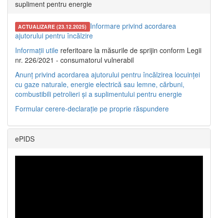
supliment pentru energie
Informare privind acordarea
ACTUALIZARE (23.12.2025)
ajutorului pentru încălzire
Informații utile
referitoare la măsurile de sprijin conform Legii
nr. 226/2021 - consumatorul vulnerabil
Anunț privind acordarea ajutorului pentru încălzirea locuinței
cu gaze naturale, energie electrică sau lemne, cărbuni,
combustibili petrolieri și a suplimentului pentru energie
Formular cerere-declarație pe proprie răspundere
ePIDS