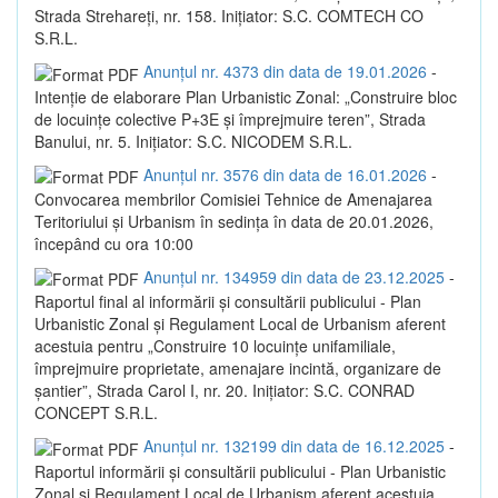
Strada Strehareți, nr. 158. Inițiator: S.C. COMTECH CO
S.R.L.
Anunțul nr. 4373 din data de 19.01.2026
-
Intenție de elaborare Plan Urbanistic Zonal: „Construire bloc
de locuințe colective P+3E și împrejmuire teren”, Strada
Banului, nr. 5. Inițiator: S.C. NICODEM S.R.L.
Anunțul nr. 3576 din data de 16.01.2026
-
Convocarea membrilor Comisiei Tehnice de Amenajarea
Teritoriului și Urbanism în sedința în data de 20.01.2026,
începând cu ora 10:00
Anunțul nr. 134959 din data de 23.12.2025
-
Raportul final al informării și consultării publicului - Plan
Urbanistic Zonal și Regulament Local de Urbanism aferent
acestuia pentru „Construire 10 locuințe unifamiliale,
împrejmuire proprietate, amenajare incintă, organizare de
șantier”, Strada Carol I, nr. 20. Inițiator: S.C. CONRAD
CONCEPT S.R.L.
Anunțul nr. 132199 din data de 16.12.2025
-
Raportul informării și consultării publicului - Plan Urbanistic
Zonal și Regulament Local de Urbanism aferent acestuia