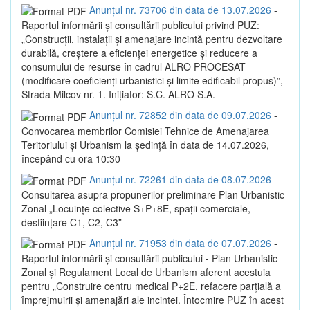
Anunțul nr. 73706 din data de 13.07.2026
-
Raportul informării și consultării publicului privind PUZ:
„Construcții, instalații și amenajare incintă pentru dezvoltare
durabilă, creștere a eficienței energetice și reducere a
consumului de resurse în cadrul ALRO PROCESAT
(modificare coeficienți urbanistici și limite edificabil propus)”,
Strada Milcov nr. 1. Inițiator: S.C. ALRO S.A.
Anunțul nr. 72852 din data de 09.07.2026
-
Convocarea membrilor Comisiei Tehnice de Amenajarea
Teritoriului și Urbanism la ședință în data de 14.07.2026,
începând cu ora 10:30
Anunțul nr. 72261 din data de 08.07.2026
-
Consultarea asupra propunerilor preliminare Plan Urbanistic
Zonal „Locuințe colective S+P+8E, spații comerciale,
desființare C1, C2, C3”
Anunțul nr. 71953 din data de 07.07.2026
-
Raportul informării și consultării publicului - Plan Urbanistic
Zonal și Regulament Local de Urbanism aferent acestuia
pentru „Construire centru medical P+2E, refacere parțială a
împrejmuirii și amenajări ale incintei. Întocmire PUZ în acest