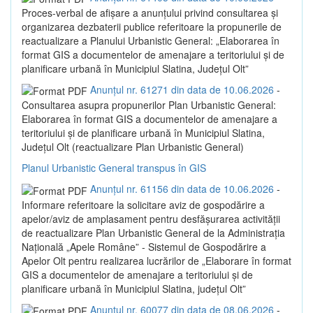
Proces-verbal de afișare a anunțului privind consultarea și
organizarea dezbaterii publice referitoare la propunerile de
reactualizare a Planului Urbanistic General: „Elaborarea în
format GIS a documentelor de amenajare a teritoriului și de
planificare urbană în Municipiul Slatina, Județul Olt”
Anunțul nr. 61271 din data de 10.06.2026
-
Consultarea asupra propunerilor Plan Urbanistic General:
Elaborarea în format GIS a documentelor de amenajare a
teritoriului și de planificare urbană în Municipiul Slatina,
Județul Olt (reactualizare Plan Urbanistic General)
Planul Urbanistic General transpus în GIS
Anunțul nr. 61156 din data de 10.06.2026
-
Informare referitoare la solicitare aviz de gospodărire a
apelor/aviz de amplasament pentru desfășurarea activității
de reactualizare Plan Urbanistic General de la Administrația
Națională „Apele Române” - Sistemul de Gospodărire a
Apelor Olt pentru realizarea lucrărilor de „Elaborare în format
GIS a documentelor de amenajare a teritoriului și de
planificare urbană în Municipiul Slatina, județul Olt”
Anunțul nr. 60077 din data de 08.06.2026
-