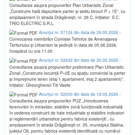
Consultarea asupra propunerilor Plan Urbanistic Zonal
„Construire hală depozitare parter și sediu birouri P + 1E”, cu
amplasament în strada Drăgănești, nr. 26 C. Inițiator: S.C.
TRIO ELECTRIC S.R.L.
Anunțul nr. 57124 din data de 29.05.2026
-
Convocarea membrilor Comisiei Tehnice de Amenajarea
Teritoriului și Urbanism la ședință în data de 05.06.2026,
începând cu ora 11.00
Anunțul nr. 52632 din data de 20.05.2026
-
Consultarea asupra propunerilor preliminare Plan Urbanistic
Zonal „Construire locuință P+2E cu spațiu comercial la parter
și împrejmuire teren (etaj 1 apartament, etaj 2 apartament)”.
Inițiator: Gheorghevici Titi Vasile
Anunțul nr. 52030 din data de 19.05.2026
-
Consultarea asupra propunerilor PUZ „Introducerea
terenurilor în intravilan, stabilire zonă funcțională industrială
în vederea construirii de hale industriale și stabilire indicatori
și reglementări urbanistice pentru fabrica existență”, cu
amplasament în strada Drăgănești nr. 35, municipiul Slatina,
județul Olt, pentru fabrica existentă identificată cu numărul