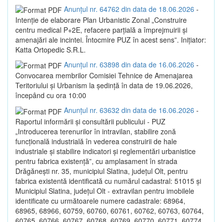
Anunțul nr. 64762 din data de 18.06.2026
-
Intenție de elaborare Plan Urbanistic Zonal „Construire
centru medical P+2E, refacere parțială a împrejmuirii și
amenajări ale incintei. Întocmire PUZ în acest sens”. Inițiator:
Katta Ortopedic S.R.L.
Anunțul nr. 63898 din data de 16.06.2026
-
Convocarea membrilor Comisiei Tehnice de Amenajarea
Teritoriului și Urbanism la ședință în data de 19.06.2026,
începând cu ora 10:00
Anunțul nr. 63632 din data de 16.06.2026
-
Raportul informării și consultării publicului - PUZ
„Introducerea terenurilor în intravilan, stabilire zonă
funcțională industrială în vederea construirii de hale
industriale și stabilire indicatori și reglementări urbanistice
pentru fabrica existență”, cu amplasament în strada
Drăgănești nr. 35, municipiul Slatina, județul Olt, pentru
fabrica existentă identificată cu numărul cadastral: 51015 și
Municipiul Slatina, județul Olt - extravilan pentru imobilele
identificate cu următoarele numere cadastrale: 68964,
68965, 68966, 60759, 60760, 60761, 60762, 60763, 60764,
60765, 60766, 60767, 60768, 60769, 60770, 60771, 60774,