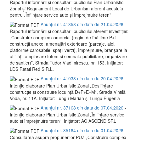
Raportul informării și consultării publicului Plan Urbanistic
Zonal și Regulament Local de Urbanism aferent acestuia
pentru „Înființare service auto și împrejmuire teren”
Anunțul nr. 41358 din data de 21.04.2026
-
Raportul informării și consultării publicului aferent investiției:
„Construire complex comercial (regim de înălțime P+1,
construcții anexe, amenajări exterioare (parcaje, alei,
platforme carosabile, spații verzi), împrejmuire, branșare la
utilități, amplasare totem și semnale publicitare, organizare
de șantier)”, Strada Tudor Vladimirescu, nr. 153, Inițiator:
LDS Retail Red S.R.L.
Anunțul nr. 41033 din data de 20.04.2026
-
Intenție elaborare Plan Urbanistic Zonal „Desființare
construcție și construire locuință D+P+E+M”, Strada Vintilă
Vodă, nr. 11A. Inițiator: Lungu Marian și Lungu Eugenia
Anunțul nr. 37168 din data de 07.04.2026
-
Intenție elaborare Plan Urbanistic Zonal „Înființare service
auto și împrejmuire teren”. Inițiator: AC ASCEND SRL
Anunțul nr. 35164 din data de 01.04.2026
-
Consultarea asupra propunerilor PUZ „Construire complex