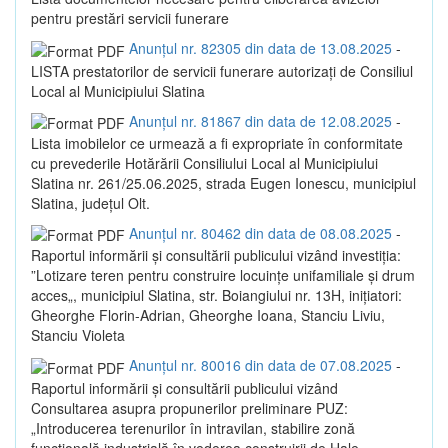
pentru prestări servicii funerare
Anunțul nr. 82305 din data de 13.08.2025
-
LISTA prestatorilor de servicii funerare autorizaţi de Consiliul
Local al Municipiului Slatina
Anunțul nr. 81867 din data de 12.08.2025
-
Lista imobilelor ce urmează a fi expropriate în conformitate
cu prevederile Hotărării Consiliului Local al Municipiului
Slatina nr. 261/25.06.2025, strada Eugen Ionescu, municipiul
Slatina, județul Olt.
Anunțul nr. 80462 din data de 08.08.2025
-
Raportul informării și consultării publicului vizând investiția:
”Lotizare teren pentru construire locuințe unifamiliale și drum
acces„, municipiul Slatina, str. Boiangiului nr. 13H, inițiatori:
Gheorghe Florin-Adrian, Gheorghe Ioana, Stanciu Liviu,
Stanciu Violeta
Anunțul nr. 80016 din data de 07.08.2025
-
Raportul informării și consultării publicului vizând
Consultarea asupra propunerilor preliminare PUZ:
„Introducerea terenurilor în intravilan, stabilire zonă
funcțională industrială în vederea construirii de Hale