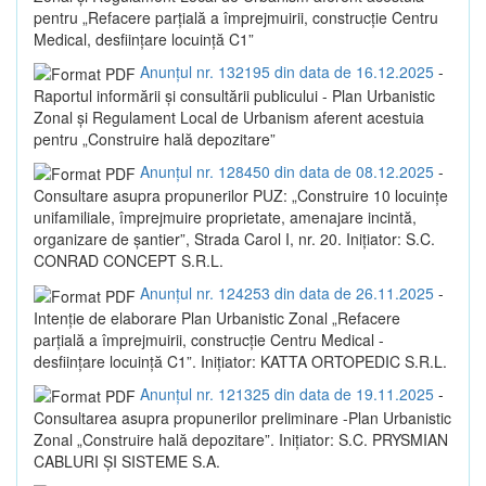
pentru „Refacere parțială a împrejmuirii, construcție Centru
Medical, desființare locuință C1”
Anunțul nr. 132195 din data de 16.12.2025
-
Raportul informării și consultării publicului - Plan Urbanistic
Zonal și Regulament Local de Urbanism aferent acestuia
pentru „Construire hală depozitare”
Anunțul nr. 128450 din data de 08.12.2025
-
Consultare asupra propunerilor PUZ: „Construire 10 locuințe
unifamiliale, împrejmuire proprietate, amenajare incintă,
organizare de șantier”, Strada Carol I, nr. 20. Inițiator: S.C.
CONRAD CONCEPT S.R.L.
Anunțul nr. 124253 din data de 26.11.2025
-
Intenție de elaborare Plan Urbanistic Zonal „Refacere
parțială a împrejmuirii, construcție Centru Medical -
desființare locuință C1”. Inițiator: KATTA ORTOPEDIC S.R.L.
Anunțul nr. 121325 din data de 19.11.2025
-
Consultarea asupra propunerilor preliminare -Plan Urbanistic
Zonal „Construire hală depozitare”. Inițiator: S.C. PRYSMIAN
CABLURI ȘI SISTEME S.A.