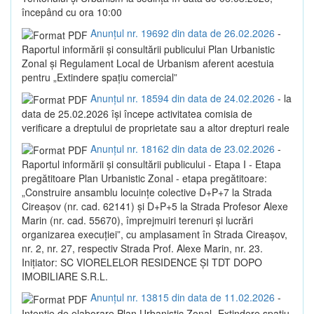
începând cu ora 10:00
Anunțul nr. 19692 din data de 26.02.2026
-
Raportul informării și consultării publicului Plan Urbanistic
Zonal și Regulament Local de Urbanism aferent acestuia
pentru „Extindere spațiu comercial”
Anunțul nr. 18594 din data de 24.02.2026
- la
data de 25.02.2026 își începe activitatea comisia de
verificare a dreptului de proprietate sau a altor drepturi reale
Anunțul nr. 18162 din data de 23.02.2026
-
Raportul informării și consultării publicului - Etapa I - Etapa
pregătitoare Plan Urbanistic Zonal - etapa pregătitoare:
„Construire ansamblu locuințe colective D+P+7 la Strada
Cireașov (nr. cad. 62141) și D+P+5 la Strada Profesor Alexe
Marin (nr. cad. 55670), împrejmuiri terenuri și lucrări
organizarea execuției”, cu amplasament în Strada Cireașov,
nr. 2, nr. 27, respectiv Strada Prof. Alexe Marin, nr. 23.
Inițiator: SC VIORELELOR RESIDENCE ȘI TDT DOPO
IMOBILIARE S.R.L.
Anunțul nr. 13815 din data de 11.02.2026
-
Intenție de elaborare Plan Urbanistic Zonal „Extindere spațiu