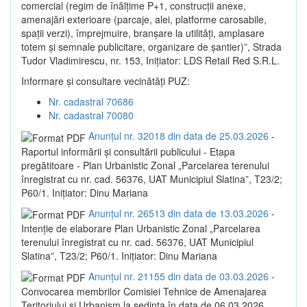
comercial (regim de înălțime P+1, construcții anexe,
amenajări exterioare (parcaje, alei, platforme carosabile,
spații verzi), împrejmuire, branșare la utilități, amplasare
totem și semnale publicitare, organizare de șantier)”, Strada
Tudor Vladimirescu, nr. 153, Inițiator: LDS Retail Red S.R.L.
Informare și consultare vecinătăți PUZ:
Nr. cadastral 70686
Nr. cadastral 70080
Anunțul nr. 32018 din data de 25.03.2026
-
Raportul informării și consultării publicului - Etapa
pregătitoare - Plan Urbanistic Zonal „Parcelarea terenului
înregistrat cu nr. cad. 56376, UAT Municipiul Slatina”, T23/2;
P60/1. Inițiator: Dinu Mariana
Anunțul nr. 26513 din data de 13.03.2026
-
Intenție de elaborare Plan Urbanistic Zonal „Parcelarea
terenului înregistrat cu nr. cad. 56376, UAT Municipiul
Slatina”, T23/2; P60/1. Inițiator: Dinu Mariana
Anunțul nr. 21155 din data de 03.03.2026
-
Convocarea membrilor Comisiei Tehnice de Amenajarea
Teritoriului și Urbanism la sedința în data de 06.03.2026,