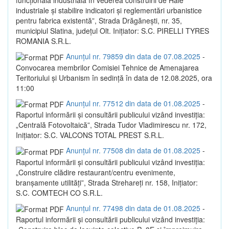
industriale și stabilire indicatori și reglementări urbanistice
pentru fabrica existentă”, Strada Drăgănești, nr. 35,
municipiul Slatina, județul Olt. Inițiator: S.C. PIRELLI TYRES
ROMANIA S.R.L.
Anunțul nr. 79859 din data de 07.08.2025
-
Convocarea membrilor Comisiei Tehnice de Amenajarea
Teritoriului și Urbanism în sedință în data de 12.08.2025, ora
11:00
Anunțul nr. 77512 din data de 01.08.2025
-
Raportul informării și consultării publicului vizând investiția:
„Centrală Fotovoltaică”, Strada Tudor Vladimirescu nr. 172,
Inițiator: S.C. VALCONS TOTAL PREST S.R.L.
Anunțul nr. 77508 din data de 01.08.2025
-
Raportul informării și consultării publicului vizând investiția:
„Construire clădire restaurant/centru evenimente,
branșamente utilități”, Strada Strehareți nr. 158, Inițiator:
S.C. COMTECH CO S.R.L.
Anunțul nr. 77498 din data de 01.08.2025
-
Raportul informării și consultării publicului vizând investiția: