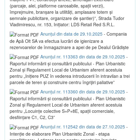
(parcaje, alei, platforme carosabile, spații verzi),
împrejmuire, branșare la utilități, amplasare totem și
semnale publicitare, organizare de șantier)”, Strada Tudor
Vladimirescu, nr. 153, Inițiator: LDS Retail Red S.R.L.
Anunțul din data de 29.10.2025
- Compania
de Apă Olt SA va efectua lucrări de igienizare a
rezervoarelor de înmagazinare a apei de pe Dealul Grădiște
Anunțul nr. 113363 din data de 29.10.2025
-
Raportul informării și consultării publicului - Plan Urbanistic
Zonal și Regulament Local de Urbanism aferent acestuia
pentru „Inițiere PUZ în vederea introducerii în intravilan a trei
parcele de teren și construire centru îngrijiri paliative”
Anunțul nr. 113360 din data de 29.10.2025
-
Raportul informării și consultării publicului - Plan Urbanistic
Zonal și Regulament Local de Urbanism aferent acestuia
pentru „Locuințe colective S+P+8E, spații comerciale,
desființare C1, C2, C3”
Anunțul nr. 112542 din data de 27.10.2025
-
Intenție de elaborare Plan Urbanistic Zonal - etapa
pregătitoare: „Lotizare teren pentru construire locuințe