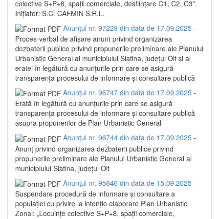
colective S+P+8, spații comerciale, desființare C1, C2, C3”.
Inițiator: S.C. CAFMIN S.R.L.
Anunțul nr. 97229 din data de 17.09.2025
-
Proces-verbal de afișare anunt privind organizarea
dezbaterii publice privind propunerile preliminare ale Planului
Urbanistic General al municipiului Slatina, județul Olt și al
eratei în legătură cu anunțurile prin care se asigură
transparența procesului de informare și consultare publică
Anunțul nr. 96747 din data de 17.09.2025
-
Erată în legătură cu anunțurile prin care se asigură
transparența procesului de informare și consultare publică
asupra propunerilor de Plan Urbanistic General
Anunțul nr. 96744 din data de 17.09.2025
-
Anunț privind organizarea dezbaterii publice privind
propunerile preliminare ale Planului Urbanistic General al
municipiului Slatina, județul Olt
Anunțul nr. 95846 din data de 15.09.2025
-
Suspendare procedură de informare și consultare a
populației cu privire la intenție elaborare Plan Urbanistic
Zonal: „Locuințe colective S+P+8, spații comerciale,