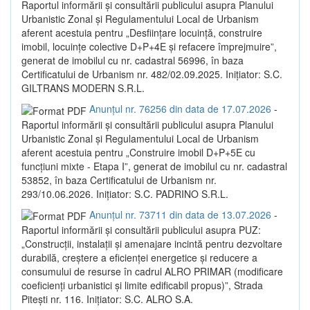
Raportul informării și consultării publicului asupra Planului
Urbanistic Zonal și Regulamentului Local de Urbanism
aferent acestuia pentru „Desființare locuință, construire
imobil, locuințe colective D+P+4E și refacere împrejmuire”,
generat de imobilul cu nr. cadastral 56996, în baza
Certificatului de Urbanism nr. 482/02.09.2025. Inițiator: S.C.
GILTRANS MODERN S.R.L.
Anunțul nr. 76256 din data de 17.07.2026
-
Raportul informării și consultării publicului asupra Planului
Urbanistic Zonal și Regulamentului Local de Urbanism
aferent acestuia pentru „Construire imobil D+P+5E cu
funcțiuni mixte - Etapa I”, generat de imobilul cu nr. cadastral
53852, în baza Certificatului de Urbanism nr.
293/10.06.2026. Inițiator: S.C. PADRINO S.R.L.
Anunțul nr. 73711 din data de 13.07.2026
-
Raportul informării și consultării publicului asupra PUZ:
„Construcții, instalații și amenajare incintă pentru dezvoltare
durabilă, creștere a eficienței energetice și reducere a
consumului de resurse în cadrul ALRO PRIMAR (modificare
coeficienți urbanistici și limite edificabil propus)”, Strada
Pitești nr. 116. Inițiator: S.C. ALRO S.A.