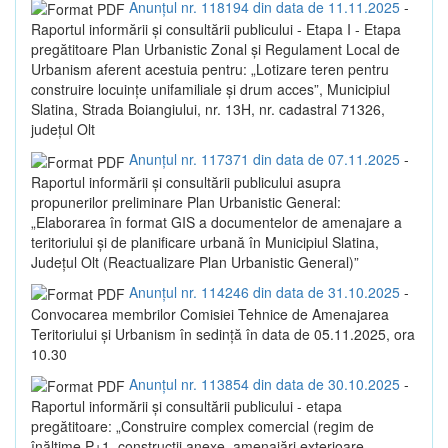
Anunțul nr. 118194 din data de 11.11.2025
-
Raportul informării și consultării publicului - Etapa I - Etapa
pregătitoare Plan Urbanistic Zonal și Regulament Local de
Urbanism aferent acestuia pentru: „Lotizare teren pentru
construire locuințe unifamiliale și drum acces”, Municipiul
Slatina, Strada Boiangiului, nr. 13H, nr. cadastral 71326,
județul Olt
Anunțul nr. 117371 din data de 07.11.2025
-
Raportul informării și consultării publicului asupra
propunerilor preliminare Plan Urbanistic General:
„Elaborarea în format GIS a documentelor de amenajare a
teritoriului și de planificare urbană în Municipiul Slatina,
Județul Olt (Reactualizare Plan Urbanistic General)”
Anunțul nr. 114246 din data de 31.10.2025
-
Convocarea membrilor Comisiei Tehnice de Amenajarea
Teritoriului și Urbanism în sedință în data de 05.11.2025, ora
10.30
Anunțul nr. 113854 din data de 30.10.2025
-
Raportul informării și consultării publicului - etapa
pregătitoare: „Construire complex comercial (regim de
înălțime P+1, construcții anexe, amenajări exterioare