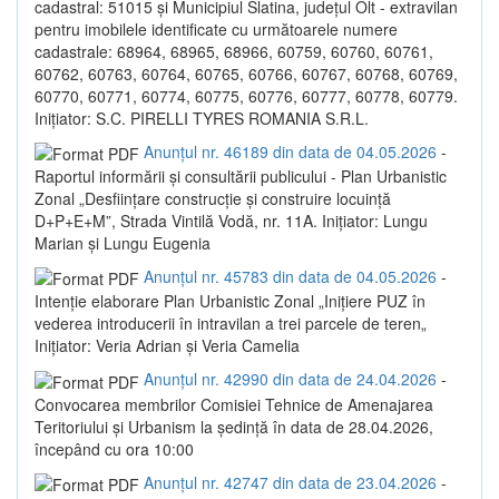
cadastral: 51015 și Municipiul Slatina, județul Olt - extravilan
pentru imobilele identificate cu următoarele numere
cadastrale: 68964, 68965, 68966, 60759, 60760, 60761,
60762, 60763, 60764, 60765, 60766, 60767, 60768, 60769,
60770, 60771, 60774, 60775, 60776, 60777, 60778, 60779.
Inițiator: S.C. PIRELLI TYRES ROMANIA S.R.L.
Anunțul nr. 46189 din data de 04.05.2026
-
Raportul informării și consultării publicului - Plan Urbanistic
Zonal „Desființare construcție și construire locuință
D+P+E+M”, Strada Vintilă Vodă, nr. 11A. Inițiator: Lungu
Marian și Lungu Eugenia
Anunțul nr. 45783 din data de 04.05.2026
-
Intenție elaborare Plan Urbanistic Zonal „Inițiere PUZ în
vederea introducerii în intravilan a trei parcele de teren„
Inițiator: Veria Adrian și Veria Camelia
Anunțul nr. 42990 din data de 24.04.2026
-
Convocarea membrilor Comisiei Tehnice de Amenajarea
Teritoriului și Urbanism la ședință în data de 28.04.2026,
începând cu ora 10:00
Anunțul nr. 42747 din data de 23.04.2026
-