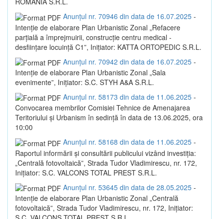
ROMANIA S.R.L.
Anunțul nr. 70946 din data de 16.07.2025
-
Intenție de elaborare Plan Urbanistic Zonal „Refacere
parțială a împrejmuirii, construcție centru medical -
desființare locuință C1”, Inițiator: KATTA ORTOPEDIC S.R.L.
Anunțul nr. 70942 din data de 16.07.2025
-
Intenție de elaborare Plan Urbanistic Zonal „Sala
evenimente”, Inițiator: S.C. STYH A&A S.R.L.
Anunțul nr. 58173 din data de 11.06.2025
-
Convocarea membrilor Comisiei Tehnice de Amenajarea
Teritoriului și Urbanism în sedință în data de 13.06.2025, ora
10:00
Anunțul nr. 58168 din data de 11.06.2025
-
Raportul informării și consultării publicului vizând investiția:
„Centrală fotovoltaică”, Strada Tudor Vladimirescu, nr. 172,
Inițiator: S.C. VALCONS TOTAL PREST S.R.L.
Anunțul nr. 53645 din data de 28.05.2025
-
Intenție de elaborare Plan Urbanistic Zonal „Centrală
fotovoltaică”, Strada Tudor Vladimirescu, nr. 172, Inițiator:
S.C. VALCONS TOTAL PREST S.R.L.