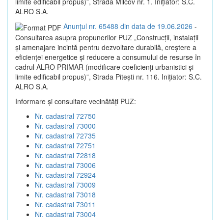
limite edificabil propus)”, Strada Milcov nr. 1. Inițiator: S.C.
ALRO S.A.
Anunțul nr. 65488 din data de 19.06.2026
-
Consultarea asupra propunerilor PUZ „Construcții, instalații
și amenajare incintă pentru dezvoltare durabilă, creștere a
eficienței energetice și reducere a consumului de resurse în
cadrul ALRO PRIMAR (modificare coeficienți urbanistici și
limite edificabil propus)”, Strada Pitești nr. 116. Inițiator: S.C.
ALRO S.A.
Informare și consultare vecinătăți PUZ:
Nr. cadastral 72750
Nr. cadastral 73000
Nr. cadastral 72735
Nr. cadastral 72751
Nr. cadastral 72818
Nr. cadastral 73006
Nr. cadastral 72924
Nr. cadastral 73009
Nr. cadastral 73018
Nr. cadastral 73011
Nr. cadastral 73004