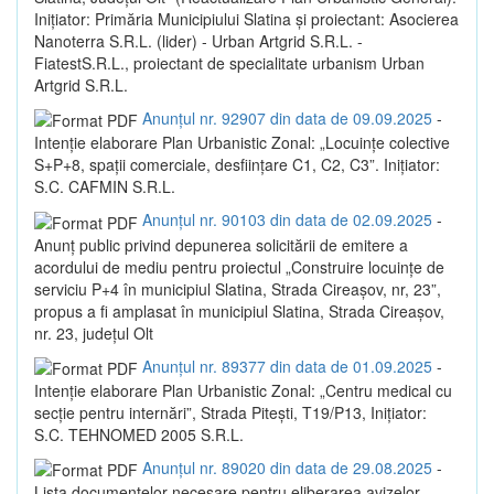
Inițiator: Primăria Municipiului Slatina și proiectant: Asocierea
Nanoterra S.R.L. (lider) - Urban Artgrid S.R.L. -
FiatestS.R.L., proiectant de specialitate urbanism Urban
Artgrid S.R.L.
Anunțul nr. 92907 din data de 09.09.2025
-
Intenție elaborare Plan Urbanistic Zonal: „Locuințe colective
S+P+8, spații comerciale, desființare C1, C2, C3”. Inițiator:
S.C. CAFMIN S.R.L.
Anunțul nr. 90103 din data de 02.09.2025
-
Anunț public privind depunerea solicitării de emitere a
acordului de mediu pentru proiectul „Construire locuințe de
serviciu P+4 în municipiul Slatina, Strada Cireașov, nr, 23”,
propus a fi amplasat în municipiul Slatina, Strada Cireașov,
nr. 23, județul Olt
Anunțul nr. 89377 din data de 01.09.2025
-
Intenție elaborare Plan Urbanistic Zonal: „Centru medical cu
secție pentru internări”, Strada Pitești, T19/P13, Inițiator:
S.C. TEHNOMED 2005 S.R.L.
Anunțul nr. 89020 din data de 29.08.2025
-
Lista documentelor necesare pentru eliberarea avizelor