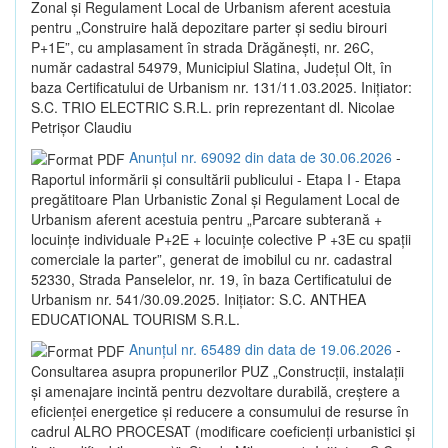
Zonal și Regulament Local de Urbanism aferent acestuia
pentru „Construire hală depozitare parter și sediu birouri
P+1E”, cu amplasament în strada Drăgănești, nr. 26C,
număr cadastral 54979, Municipiul Slatina, Județul Olt, în
baza Certificatului de Urbanism nr. 131/11.03.2025. Inițiator:
S.C. TRIO ELECTRIC S.R.L. prin reprezentant dl. Nicolae
Petrișor Claudiu
Anunțul nr. 69092 din data de 30.06.2026
-
Raportul informării și consultării publicului - Etapa I - Etapa
pregătitoare Plan Urbanistic Zonal și Regulament Local de
Urbanism aferent acestuia pentru „Parcare subterană +
locuințe individuale P+2E + locuințe colective P +3E cu spații
comerciale la parter”, generat de imobilul cu nr. cadastral
52330, Strada Panselelor, nr. 19, în baza Certificatului de
Urbanism nr. 541/30.09.2025. Inițiator: S.C. ANTHEA
EDUCATIONAL TOURISM S.R.L.
Anunțul nr. 65489 din data de 19.06.2026
-
Consultarea asupra propunerilor PUZ „Construcții, instalații
și amenajare incintă pentru dezvoltare durabilă, creștere a
eficienței energetice și reducere a consumului de resurse în
cadrul ALRO PROCESAT (modificare coeficienți urbanistici și