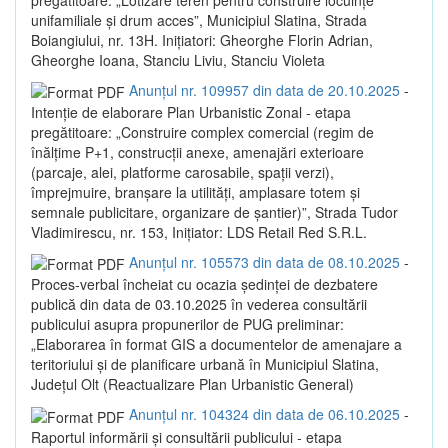
unifamiliale și drum acces”, Municipiul Slatina, Strada
Boiangiului, nr. 13H. Inițiatori: Gheorghe Florin Adrian,
Gheorghe Ioana, Stanciu Liviu, Stanciu Violeta
Anunțul nr. 109957 din data de 20.10.2025
-
Intenție de elaborare Plan Urbanistic Zonal - etapa
pregătitoare: „Construire complex comercial (regim de
înălțime P+1, construcții anexe, amenajări exterioare
(parcaje, alei, platforme carosabile, spații verzi),
împrejmuire, branșare la utilități, amplasare totem și
semnale publicitare, organizare de șantier)”, Strada Tudor
Vladimirescu, nr. 153, Inițiator: LDS Retail Red S.R.L.
Anunțul nr. 105573 din data de 08.10.2025
-
Proces-verbal încheiat cu ocazia ședinței de dezbatere
publică din data de 03.10.2025 în vederea consultării
publicului asupra propunerilor de PUG preliminar:
„Elaborarea în format GIS a documentelor de amenajare a
teritoriului și de planificare urbană în Municipiul Slatina,
Județul Olt (Reactualizare Plan Urbanistic General)
Anunțul nr. 104324 din data de 06.10.2025
-
Raportul informării și consultării publicului - etapa