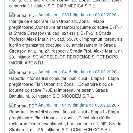
comercial”. Inițiator: S.C. DIAB MEDICA S.R.L.
Anunțul nr. 12831 din data de 09.02.2026
-
Intenție de elaborare Plan Urbanistic Zonal - etapa
pregătitoare: „Construire ansamblu locuințe colective D+P+7
la Strada Cireașov (nr. cad. 62141) și D+P+5 la Strada
Profesor Alexe Marin (nr. cad. 55670), împrejmuiri terenuri și
lucrări organizarea execuției”, cu amplasament în Strada
Cireașov, nr. 2, nr. 27, respectiv Strada Prof. Alexe Marin, nr.
23. Inițiator: SC VIORELELOR RESIDENCE SI TDT DOPO
IMOBILIARE S.R.L.
Anunțul nr. 10415 din data de 03.02.2026
-
Raportul informării și consultării publicului - Etapa I - Etapa
pregătitoare: Plan Urbanistic Zonal: „Construire bloc de
locuințe colective P+3E și împrejmuire teren”, Strada
Banului, nr. 5. Inițiator: S.C. NICODEM S.R.L.
Anunțul nr. 10409 din data de 03.02.2026
-
Raportul informării și consultării publicului - Etapa I - Etapa
pregătitoare: Plan Urbanistic Zonal: „Construire clădire
restaurant/centru evenimente, branșamente utilități”, Strada
Strehareți, nr. 158. Inițiator: S.C. COMTECH CO S.R.L.