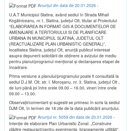
Anunțul din data de 20.01.2026
-
U.A.T Municipiul Slatina, având sediul în Strada Mihail
Kogălniceanu, nr.1, Slatina, județul Olt, titular al Proiectului
“ELABORAREA IN FORMAT GIS A DOCUMENTELOR DE
AMENAJARE A TERITORIULUI SI DE PLANIFICARE
URBANA IN MUNICIPIUL SLATINA, JUDETUL OLT
(REACTUALIZARE PLAN URBANISTIC GENERAL)”,
localitatea Slatina, judeţul Olt, anunţă publicul interesat
asupra depunerii solicitării de obţinere a avizului de mediu
pentru planul/programul menţionat şi declanşarea etapei de
încadrare.
Prima versiune a planului/programului poate fi consultată la
sediul D.J.M. Olt, str. I. Moroşanu, nr. 3, Slatina, judeţul Olt ,
de luni până joi între orele 09.00 – 16.00, vineri între orele
09.00 – 13.00.
Observaţii/comentarii şi sugestii se primesc în scris la sediul
DJM Olt, în termen de 18 zile de la data publicării anunţului.
Anunțul nr. 5059 din data de 20.01.2026
-
Intenție de elaborare Plan Urbanistic Zonal: „Construire
clădire restaurant/centru evenimente, branșamente utilități”,