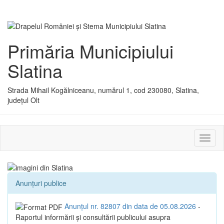
Primăria Municipiului
Slatina
Strada Mihail Kogălniceanu, numărul 1, cod 230080, Slatina,
județul Olt
Activ
sau
dezac
meniu
Anunțuri publice
Anunțul nr. 82807 din data de 05.08.2026
-
Raportul informării și consultării publicului asupra