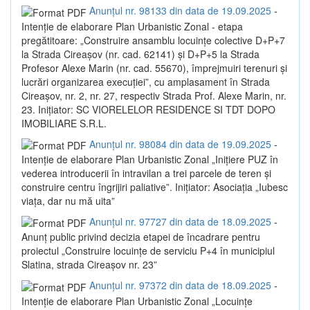
Anunțul nr. 98133 din data de 19.09.2025
-
Intenție de elaborare Plan Urbanistic Zonal - etapa
pregătitoare: „Construire ansamblu locuințe colective D+P+7
la Strada Cireașov (nr. cad. 62141) și D+P+5 la Strada
Profesor Alexe Marin (nr. cad. 55670), împrejmuiri terenuri și
lucrări organizarea execuției”, cu amplasament în Strada
Cireașov, nr. 2, nr. 27, respectiv Strada Prof. Alexe Marin, nr.
23. Inițiator: SC VIORELELOR RESIDENCE SI TDT DOPO
IMOBILIARE S.R.L.
Anunțul nr. 98084 din data de 19.09.2025
-
Intenție de elaborare Plan Urbanistic Zonal „Inițiere PUZ în
vederea introducerii în intravilan a trei parcele de teren și
construire centru îngrijiri paliative”. Inițiator: Asociația „Iubesc
viața, dar nu mă uita”
Anunțul nr. 97727 din data de 18.09.2025
-
Anunț public privind decizia etapei de încadrare pentru
proiectul „Construire locuințe de serviciu P+4 în municipiul
Slatina, strada Cireașov nr. 23”
Anunțul nr. 97372 din data de 18.09.2025
-
Intenție de elaborare Plan Urbanistic Zonal „Locuințe