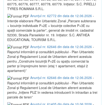
60775, 60776, 60777, 60778, 60779. Inițiator: S.C. PIRELLI
TYRES ROMANIA S.R.L.
Anunțul nr. 62772 din data de 12.06.2026
-
Intenție elaborare Plan Urbanistic Zonal „Parcare subterana
+ locuințe individuale P+2E + locuințe colective P+3E cu
spații comerciale la parter”, generat de imobil nr. cadastral
52330, Strada Panselelor nr. 19. Inițiator: S.C. ANTHEA
EDUCATIONAL TOURISM S.R.L.
Anunțul nr. 62646 din data de 12.06.2026
-
Raportul informării și consultării publicului - Plan Urbanistic
Zonal și Regulament Local de Urbanism aferent acestuia
pentru „Construire locuință P+2E cu spațiu comercial la
parter și împrejmuire teren (etaj 1 apartament, etajul 2
apartament)”
Anunțul nr. 62646 din data de 12.06.2026
-
Raportul informării și consultării publicului - Plan Urbanistic
Zonal și Regulament Local de Urbanism aferent acestuia
pentru „Inițiere PUZ în vederea introducerii în intravilan a trei
parcele de teren”
Anunțul nr. 61405 din data de 10.06.2026
-