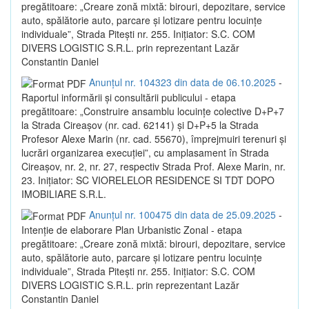
pregătitoare: „Creare zonă mixtă: birouri, depozitare, service
auto, spălătorie auto, parcare și lotizare pentru locuințe
individuale”, Strada Pitești nr. 255. Inițiator: S.C. COM
DIVERS LOGISTIC S.R.L. prin reprezentant Lazăr
Constantin Daniel
Anunțul nr. 104323 din data de 06.10.2025
-
Raportul informării și consultării publicului - etapa
pregătitoare: „Construire ansamblu locuințe colective D+P+7
la Strada Cireașov (nr. cad. 62141) și D+P+5 la Strada
Profesor Alexe Marin (nr. cad. 55670), împrejmuiri terenuri și
lucrări organizarea execuției”, cu amplasament în Strada
Cireașov, nr. 2, nr. 27, respectiv Strada Prof. Alexe Marin, nr.
23. Inițiator: SC VIORELELOR RESIDENCE SI TDT DOPO
IMOBILIARE S.R.L.
Anunțul nr. 100475 din data de 25.09.2025
-
Intenție de elaborare Plan Urbanistic Zonal - etapa
pregătitoare: „Creare zonă mixtă: birouri, depozitare, service
auto, spălătorie auto, parcare și lotizare pentru locuințe
individuale”, Strada Pitești nr. 255. Inițiator: S.C. COM
DIVERS LOGISTIC S.R.L. prin reprezentant Lazăr
Constantin Daniel