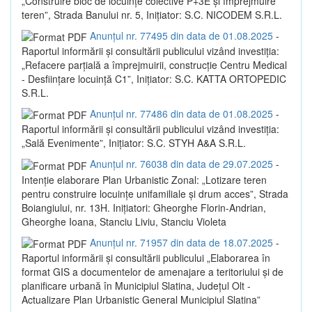
„Construire bloc de locuințe colective P+3E și împrejmuire
teren”, Strada Banului nr. 5, Inițiator: S.C. NICODEM S.R.L.
Anunțul nr. 77495 din data de 01.08.2025
-
Raportul informării și consultării publicului vizând investiția:
„Refacere parțială a împrejmuirii, construcție Centru Medical
- Desființare locuință C1”, Inițiator: S.C. KATTA ORTOPEDIC
S.R.L.
Anunțul nr. 77486 din data de 01.08.2025
-
Raportul informării și consultării publicului vizând investiția:
„Sală Evenimente”, Inițiator: S.C. STYH A&A S.R.L.
Anunțul nr. 76038 din data de 29.07.2025
-
Intenție elaborare Plan Urbanistic Zonal: „Lotizare teren
pentru construire locuințe unifamiliale și drum acces”, Strada
Boiangiului, nr. 13H. Inițiatori: Gheorghe Florin-Andrian,
Gheorghe Ioana, Stanciu Liviu, Stanciu Violeta
Anunțul nr. 71957 din data de 18.07.2025
-
Raportul informării și consultării publicului „Elaborarea în
format GIS a documentelor de amenajare a teritoriului și de
planificare urbană în Municipiul Slatina, Județul Olt -
Actualizare Plan Urbanistic General Municipiul Slatina”