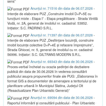
sens”
Anunțul nr. 71516 din data de 06.07.2026
-
Intenție de elaborare PUZ „Construire imobil D+P+5E cu
funcțiuni mixte - Etapa I” - Etapa pregătitoare - Strada Vintilă
Vodă, nr. 2A, generat de imobilul nr. cadastral: 53852.
Inițiator: S.C. PADRINO S.R.L.
Anunțul nr. 71397 din data de 06.07.2026
-
Intenție de elaborare PUZ „Desființare locuință, construire
imobil locuințe colective D+P+4E și refacere împrejmuire”,
Strada Ghiocei, nr. 5, generat de imobilul cu nr. cadastral
56996. Inițiator: S.C. GILTRANS MODERN S.R.L.
Anunțul nr. 69343 din data de 30.06.2026
-
Proces-verbal încheiat cu ocazia ședinței de dezbatere
publică din data de 30.06.2026 în vederea consultării
publicului asupra propunerilor finale ale PUG: „Elaborarea în
format GIS a documentelor de amenajare a teritoriului și de
planificare urbană în Municipiul Slatina, Județul Olt
(Reaactualizare Plan Urbanistic General)”
Anunțul nr. 69094 din data de 30.06.2026
-
Raportul informării și consultării publicului - Plan Urbanistic