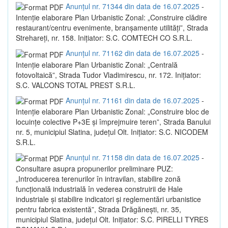
Anunțul nr. 71344 din data de 16.07.2025
-
Intenție elaborare Plan Urbanistic Zonal: „Construire clădire
restaurant/centru evenimente, branșamente utilități”, Strada
Strehareți, nr. 158. Inițiator: S.C. COMTECH CO S.R.L.
Anunțul nr. 71162 din data de 16.07.2025
-
Intenție elaborare Plan Urbanistic Zonal: „Centrală
fotovoltaică”, Strada Tudor Vladimirescu, nr. 172. Inițiator:
S.C. VALCONS TOTAL PREST S.R.L.
Anunțul nr. 71161 din data de 16.07.2025
-
Intenție elaborare Plan Urbanistic Zonal: „Construire bloc de
locuințe colective P+3E și împrejmuire teren”, Strada Banului
nr. 5, municipiul Slatina, județul Olt. Inițiator: S.C. NICODEM
S.R.L.
Anunțul nr. 71158 din data de 16.07.2025
-
Consultare asupra propunerilor preliminare PUZ:
„Introducerea terenurilor în intravilan, stabilire zonă
funcțională industrială în vederea construirii de Hale
industriale și stabilire indicatori și reglementări urbanistice
pentru fabrica existentă”, Strada Drăgănești, nr. 35,
municipiul Slatina, județul Olt. Inițiator: S.C. PIRELLI TYRES