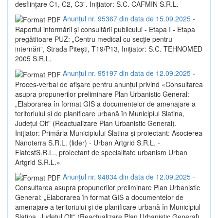
desființare C1, C2, C3”. Inițiator: S.C. CAFMIN S.R.L.
Anunțul nr. 95367 din data de 15.09.2025
-
Raportul informării și consultării publicului - Etapa I - Etapa
pregătitoare PUZ: „Centru medical cu secție pentru
internări”, Strada Pitești, T19/P13, Inițiator: S.C. TEHNOMED
2005 S.R.L.
Anunțul nr. 95197 din data de 12.09.2025
-
Proces-verbal de afișare pentru anunțul privind «Consultarea
asupra propunerilor preliminare Plan Urbanistic General:
„Elaborarea în format GIS a documentelor de amenajare a
teritoriului și de planificare urbană în Municipiul Slatina,
Județul Olt” (Reactualizare Plan Urbanistic General).
Inițiator: Primăria Municipiului Slatina și proiectant: Asocierea
Nanoterra S.R.L. (lider) - Urban Artgrid S.R.L. -
FiatestS.R.L., proiectant de specialitate urbanism Urban
Artgrid S.R.L.»
Anunțul nr. 94834 din data de 12.09.2025
-
Consultarea asupra propunerilor preliminare Plan Urbanistic
General: „Elaborarea în format GIS a documentelor de
amenajare a teritoriului și de planificare urbană în Municipiul
Slatina, Județul Olt” (Reactualizare Plan Urbanistic General).