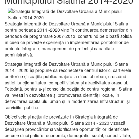
Strategia Integrată de Dezvoltare Urbană a Municipiului Slatina
pentru perioada 2014 -2020 vine în continuarea demersurilor din
perioada de programare 2007-2013, construind pe o bază solidă
în ceea ce priveşte experienţa în implementarea portofoliilor de
proiecte integrate, management de proiect și capacitate
administrativă.
Strategia Integrată de Dezvoltare Urbană a Municipiului Slatina
2014 - 2020 își propune să reconecteze centrul istoric, cartierele
periferice şi spaţiile publice majore la circuitul urban, crescând
astfel funcţionalitatea, competitivitatea şi atractivitatea oraşului.
Totodată, pentru a-şi consolida poziţia de centru regional, Slatina
va investi în dezvoltarea şi promovarea identităţii locale, în
dezvoltarea capitalului uman şi în modernizarea infrastructurii şi
serviciilor publice.
Obiectivele şi acţiunile prevăzute în Strategia Integrată de
Dezvoltare Urbană a Municipiului Slatina 2014 - 2020 vizează
depășirea provocărilor şi valorificarea oportunităţilor identificate
pe cele cinci paliere: economic, demografic, social, conectivitate,