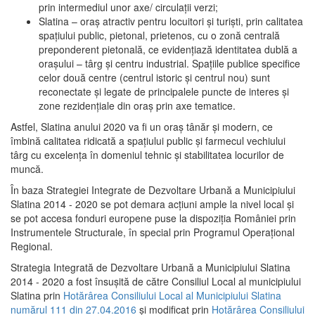
prin intermediul unor axe/ circulații verzi;
Slatina – oraş atractiv pentru locuitori şi turişti, prin calitatea
spaţiului public, pietonal, prietenos, cu o zonă centrală
preponderent pietonală, ce evidenţiază identitatea dublă a
oraşului – târg şi centru industrial. Spaţiile publice specifice
celor două centre (centrul istoric şi centrul nou) sunt
reconectate şi legate de principalele puncte de interes şi
zone rezidenţiale din oraş prin axe tematice.
Astfel, Slatina anului 2020 va fi un oraş tânăr şi modern, ce
îmbină calitatea ridicată a spaţiului public şi farmecul vechiului
târg cu excelenţa în domeniul tehnic şi stabilitatea locurilor de
muncă.
În baza Strategiei Integrate de Dezvoltare Urbană a Municipiului
Slatina 2014 - 2020 se pot demara acţiuni ample la nivel local şi
se pot accesa fonduri europene puse la dispoziţia României prin
Instrumentele Structurale, în special prin Programul Operațional
Regional.
Strategia Integrată de Dezvoltare Urbană a Municipiului Slatina
2014 - 2020 a fost însuşită de către Consiliul Local al municipiului
Slatina prin
Hotărârea Consiliului Local al Municipiului Slatina
numărul 111 din 27.04.2016
și modificat prin
Hotărârea Consiliului