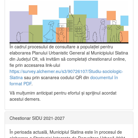
În cadrul procesului de consultare a populaţiei pentru
elaborarea Planului Urbanistic General al Municipiului Slatina
din Județul Olt, vă invităm să completați chestionarul online,
fie prin accesarea link-ului
https://survey.alchemer.eu/s3/90726107/Studiu-sociologic-
Slatina
sau prin scanarea codului QR din
documentul în
format PDF
.
Vă mulţumim anticipat pentru efortul şi sprijinul acordat
acestui demers.
Chestionar SIDU 2021-2027
În perioada actuală, Municipiul Slatina este în procesul de
elaborare a Strategiei Integrate de Dezvoltare Urbană 2021‐