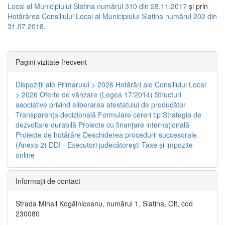
Local al Municipiului Slatina numărul 310 din 28.11.2017
și prin
Hotărârea Consiliului Local al Municipiului Slatina numărul 202 din
31.07.2018
.
Pagini vizitate frecvent
Dispoziţii ale Primarului > 2026
Hotărâri ale Consiliului Local
> 2026
Oferte de vânzare (Legea 17/2014)
Structuri
asociative privind eliberarea atestatului de producător
Transparenţa decizională
Formulare cereri tip
Strategia de
dezvoltare durabilă
Proiecte cu finanţare internaţională
Proiecte de hotărâre
Deschiderea procedurii succesorale
(Anexa 2)
DDI - Executori judecătorești
Taxe şi impozite
online
Informaţii de contact
Strada Mihail Kogălniceanu, numărul 1, Slatina, Olt, cod
230080