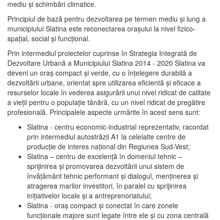
mediu şi schimbări climatice.
Principiul de bază pentru dezvoltarea pe termen mediu şi lung a
municipiului Slatina este reconectarea oraşului la nivel fizico-
spaţial, social şi funcţional.
Prin intermediul proiectelor cuprinse în Strategia Integrată de
Dezvoltare Urbană a Municipiului Slatina 2014 - 2020 Slatina va
deveni un oraş compact şi verde, cu o înţelegere durabilă a
dezvoltării urbane, orientat spre utilizarea eficientă şi eficace a
resurselor locale în vederea asigurării unui nivel ridicat de calitate
a vieţii pentru o populaţie tânără, cu un nivel ridicat de pregătire
profesională. Principalele aspecte urmărite în acest sens sunt:
Slatina - centru economic-industrial reprezentativ, racordat
prin intermediul autostrăzii A1 la celelalte centre de
producţie de interes naţional din Regiunea Sud-Vest;
Slatina – centru de excelenţă în domeniul tehnic –
sprijinirea şi promovarea dezvoltării unui sistem de
învăţământ tehnic performant şi dialogul, menţinerea şi
atragerea marilor investitori, în paralel cu sprijinirea
iniţiativelor locale şi a antreprenoriatului;
Slatina - oraş compact şi conectat în care zonele
funcţionale majore sunt legate între ele şi cu zona centrală