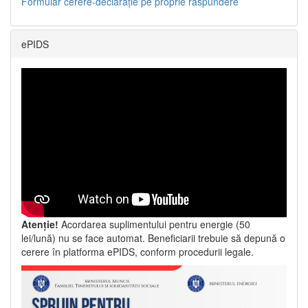
Formular cerere-declarație pe proprie răspundere
ePIDS
Atenție!
Acordarea suplimentului pentru energie (50
lei/lună) nu se face automat. Beneficiarii trebuie să depună o
cerere în platforma ePIDS, conform procedurii legale.