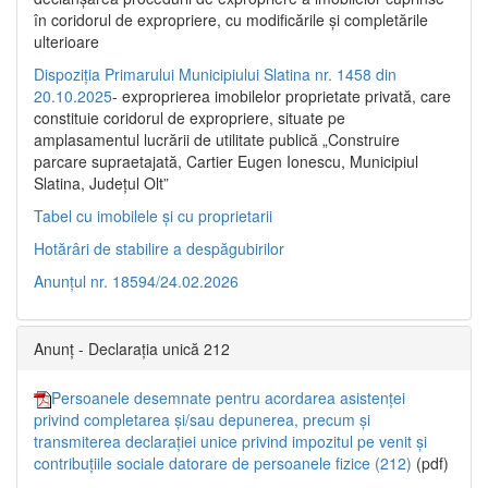
în coridorul de expropriere, cu modificările şi completările
ulterioare
Dispoziția Primarului Municipiului Slatina nr. 1458 din
20.10.2025
- exproprierea imobilelor proprietate privată, care
constituie coridorul de expropriere, situate pe
amplasamentul lucrării de utilitate publică „Construire
parcare supraetajată, Cartier Eugen Ionescu, Municipiul
Slatina, Județul Olt”
Tabel cu imobilele și cu proprietarii
Hotărâri de stabilire a despăgubirilor
Anunțul nr. 18594/24.02.2026
Anunț - Declarația unică 212
Persoanele desemnate pentru acordarea asistenței
privind completarea și/sau depunerea, precum și
transmiterea declarației unice privind impozitul pe venit și
contribuțiile sociale datorare de persoanele fizice (212)
(pdf)