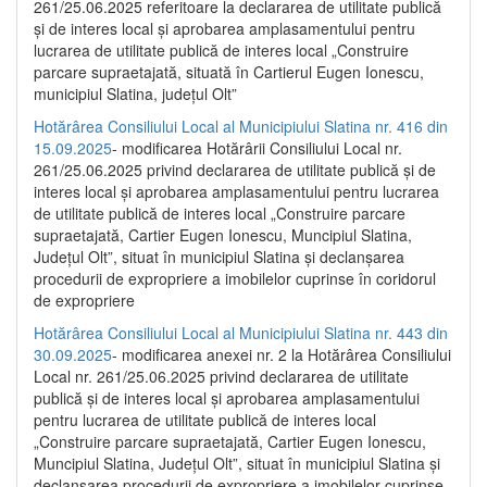
261/25.06.2025 referitoare la declararea de utilitate publică
și de interes local și aprobarea amplasamentului pentru
lucrarea de utilitate publică de interes local „Construire
parcare supraetajată, situată în Cartierul Eugen Ionescu,
municipiul Slatina, județul Olt”
Hotărârea Consiliului Local al Municipiului Slatina nr. 416 din
15.09.2025
- modificarea Hotărârii Consiliului Local nr.
261/25.06.2025 privind declararea de utilitate publică și de
interes local și aprobarea amplasamentului pentru lucrarea
de utilitate publică de interes local „Construire parcare
supraetajată, Cartier Eugen Ionescu, Muncipiul Slatina,
Județul Olt”, situat în municipiul Slatina și declanșarea
procedurii de expropriere a imobilelor cuprinse în coridorul
de expropriere
Hotărârea Consiliului Local al Municipiului Slatina nr. 443 din
30.09.2025
- modificarea anexei nr. 2 la Hotărârea Consiliului
Local nr. 261/25.06.2025 privind declararea de utilitate
publică şi de interes local şi aprobarea amplasamentului
pentru lucrarea de utilitate publică de interes local
„Construire parcare supraetajată, Cartier Eugen Ionescu,
Muncipiul Slatina, Judeţul Olt”, situat în municipiul Slatina şi
declanşarea procedurii de expropriere a imobilelor cuprinse