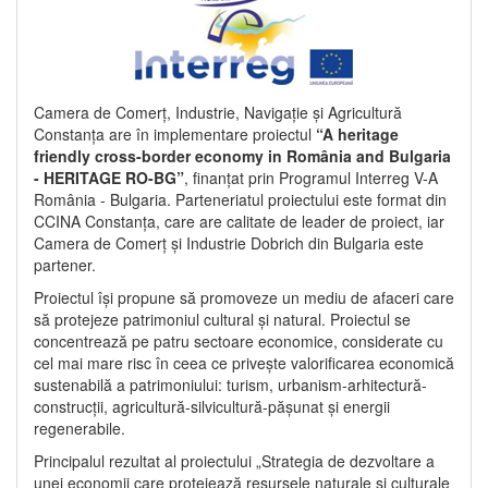
Camera de Comerț, Industrie, Navigație și Agricultură
Constanța are în implementare proiectul
“A heritage
friendly cross-border economy in România and Bulgaria
- HERITAGE RO-BG”
, finanțat prin Programul Interreg V-A
România - Bulgaria. Parteneriatul proiectului este format din
CCINA Constanța, care are calitate de leader de proiect, iar
Camera de Comerț și Industrie Dobrich din Bulgaria este
partener.
Proiectul își propune să promoveze un mediu de afaceri care
să protejeze patrimoniul cultural și natural. Proiectul se
concentrează pe patru sectoare economice, considerate cu
cel mai mare risc în ceea ce privește valorificarea economică
sustenabilă a patrimoniului: turism, urbanism-arhitectură-
construcții, agricultură-silvicultură-pășunat și energii
regenerabile.
Principalul rezultat al proiectului „Strategia de dezvoltare a
unei economii care protejează resursele naturale și culturale