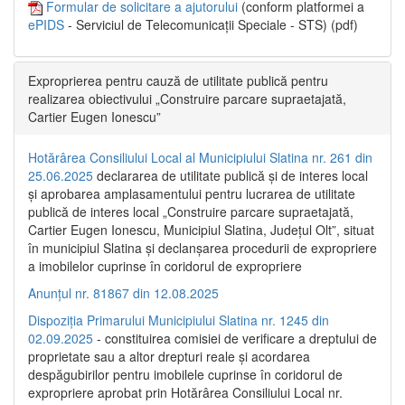
Formular de solicitare a ajutorului
(conform platformei a
ePIDS
- Serviciul de Telecomunicații Speciale - STS) (pdf)
Exproprierea pentru cauză de utilitate publică pentru
realizarea obiectivului „Construire parcare supraetajată,
Cartier Eugen Ionescu”
Hotărârea Consiliului Local al Municipiului Slatina nr. 261 din
25.06.2025
declararea de utilitate publică și de interes local
și aprobarea amplasamentului pentru lucrarea de utilitate
publică de interes local „Construire parcare supraetajată,
Cartier Eugen Ionescu, Municipiul Slatina, Județul Olt”, situat
în municipiul Slatina și declanșarea procedurii de expropriere
a imobilelor cuprinse în coridorul de expropriere
Anunțul nr. 81867 din 12.08.2025
Dispoziția Primarului Municipiului Slatina nr. 1245 din
02.09.2025
- constituirea comisiei de verificare a dreptului de
proprietate sau a altor drepturi reale și acordarea
despăgubirilor pentru imobilele cuprinse în coridorul de
expropriere aprobat prin Hotărârea Consiliului Local nr.