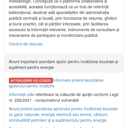
metodologic. Concepută ca o platformă colaborativă și
accesibilă, aceasta funcționează ca un hub de referință
bidirecțional, destinat atât specialiștilor din administrația
publică centrală și locală, prin furnizarea de resurse, ghiduri
și bune practici, cât și părților interesate, prin facilitarea
accesului la informații relevante, instrumente de consultare și
mecanisme de participare și monitorizare publică.
Centrul de resurse
Anunț important acordare ajutor pentru încălzirea locuinței și
supliment pentru energie
Informare privind acordarea
ACTUALIZARE (23.12.2025)
ajutorului pentru încălzire
Informații utile
referitoare la măsurile de sprijin conform Legii
nr. 226/2021 - consumatorul vulnerabil
Anunț privind acordarea ajutorului pentru încălzirea locuinței
cu gaze naturale, energie electrică sau lemne, cărbuni,
combustibili petrolieri și a suplimentului pentru energie