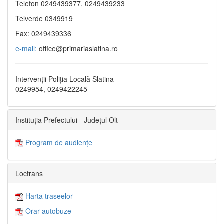
Telefon 0249439377, 0249439233
Telverde 0349919
Fax: 0249439336
e-mail:
office@primariaslatina.ro
Intervenții Poliția Locală Slatina
0249954, 0249422245
Instituția Prefectului - Județul Olt
Program de audiențe
Loctrans
Harta traseelor
Orar autobuze