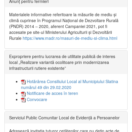
Anunț pentru fermieri
Materialele informative referitoare la măsurile de mediu și
climă cuprinse în Programul Național de Dezvoltare Rurală
(PNDR) 2014 – 2020, aferent Campaniei 2021, pot fi
accesate pe site-ul Ministerului Agriculturii și Dezvoltării
Rurale
https://www.madr.ro/masuri-de-mediu-si-clima.html
Expropriere pentru lucrarea de utilitate publică de interes
local „Realizare variantă ocolitoare prin modernizarea
infrastructurii rutiere existente”
Hotărârea Consiliului Local al Municipiului Slatina
numărul 49 din 29.02.2020
Notificare de acces în teren
Convocare
Serviciul Public Comunitar Local de Evidență a Persoanelor
Adresează invitația tuturor cetățenilor care nu dețin acte de