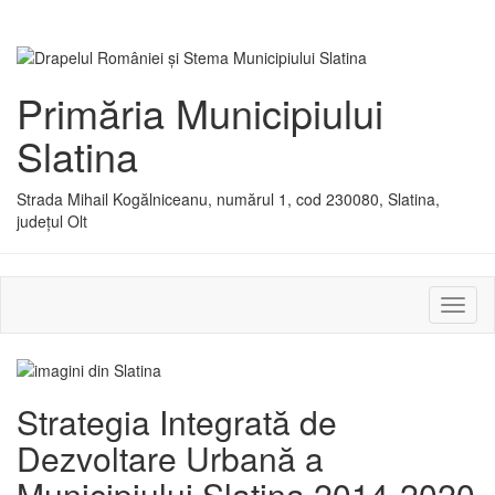
Primăria Municipiului
Slatina
Strada Mihail Kogălniceanu, numărul 1, cod 230080, Slatina,
județul Olt
Activ
sau
dezac
meniu
Strategia Integrată de
Dezvoltare Urbană a
Municipiului Slatina 2014-2020