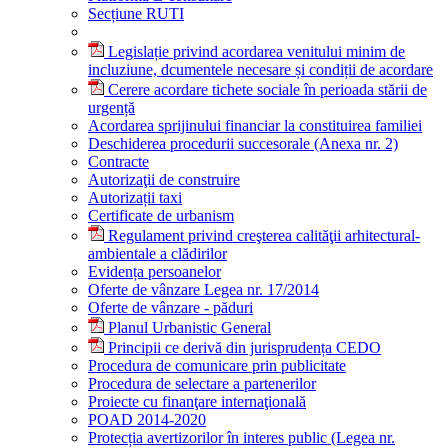
Secțiune RUTI
Legislație privind acordarea venitului minim de
incluziune, dcumentele necesare și condiții de acordare
Cerere acordare tichete sociale în perioada stării de
urgență
Acordarea sprijinului financiar la constituirea familiei
Deschiderea procedurii succesorale (Anexa nr. 2)
Contracte
Autorizaţii de construire
Autorizații taxi
Certificate de urbanism
Regulament privind creşterea calităţii arhitectural-
ambientale a clădirilor
Evidența persoanelor
Oferte de vânzare Legea nr. 17/2014
Oferte de vânzare - păduri
Planul Urbanistic General
Principii ce derivă din jurisprudența CEDO
Procedura de comunicare prin publicitate
Procedura de selectare a partenerilor
Proiecte cu finanţare internaţională
POAD 2014-2020
Protecția avertizorilor în interes public (Legea nr.