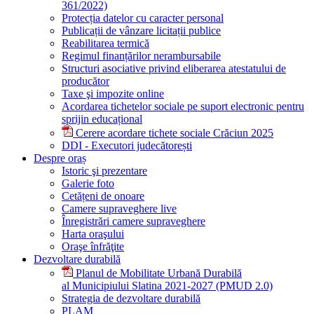
361/2022)
Protecția datelor cu caracter personal
Publicații de vânzare licitații publice
Reabilitarea termică
Regimul finanțărilor nerambursabile
Structuri asociative privind eliberarea atestatului de
producător
Taxe şi impozite online
Acordarea tichetelor sociale pe suport electronic pentru
sprijin educațional
Cerere acordare tichete sociale Crăciun 2025
DDI - Executori judecătorești
Despre oraș
Istoric şi prezentare
Galerie foto
Cetățeni de onoare
Camere supraveghere live
Înregistrări camere supraveghere
Harta oraşului
Oraşe înfrăţite
Dezvoltare durabilă
Planul de Mobilitate Urbană Durabilă
al Municipiului Slatina 2021-2027 (PMUD 2.0)
Strategia de dezvoltare durabilă
PLAM