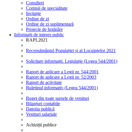
Consilieri
Comisii de specialitate
Invitație
Ordine de zi
Ordine de zi suplimentară
Proiecte de hotărâre
Informații de interes public
RAPL2021
Recensământul Populației și al Locuințelor 2021
Solicitare informații. Legislație (Legea 544/2001)
Raport de aplicare a Legii nr. 544/2001
Raport de aplicare a Legii nr. 52/2003
Raport de activitate
Buletinul informativ (Legea 544/2001)
Buget din toate sursele de venituri
Bilanțuri contabile
Datoria publică
Venituri salariale
Achiziții publice