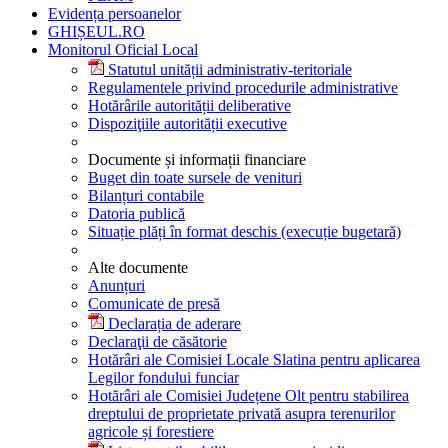
Evidența persoanelor
GHIȘEUL.RO
Monitorul Oficial Local
Statutul unității administrativ-teritoriale
Regulamentele privind procedurile administrative
Hotărârile autorității deliberative
Dispoziţiile autorității executive
Documente și informații financiare
Buget din toate sursele de venituri
Bilanțuri contabile
Datoria publică
Situație plăți în format deschis (execuție bugetară)
Alte documente
Anunțuri
Comunicate de presă
Declarația de aderare
Declaraţii de căsătorie
Hotărâri ale Comisiei Locale Slatina pentru aplicarea
Legilor fondului funciar
Hotărâri ale Comisiei Județene Olt pentru stabilirea
dreptului de proprietate privată asupra terenurilor
agricole și forestiere