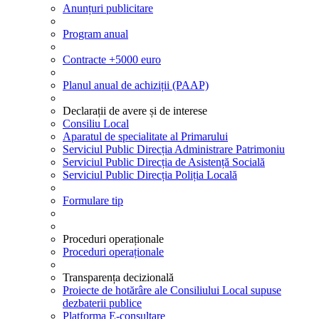
Anunțuri publicitare
Program anual
Contracte +5000 euro
Planul anual de achiziții (PAAP)
Declarații de avere și de interese
Consiliu Local
Aparatul de specialitate al Primarului
Serviciul Public Direcția Administrare Patrimoniu
Serviciul Public Direcția de Asistență Socială
Serviciul Public Direcția Poliția Locală
Formulare tip
Proceduri operaționale
Proceduri operaționale
Transparența decizională
Proiecte de hotărâre ale Consiliului Local supuse
dezbaterii publice
Platforma E-consultare