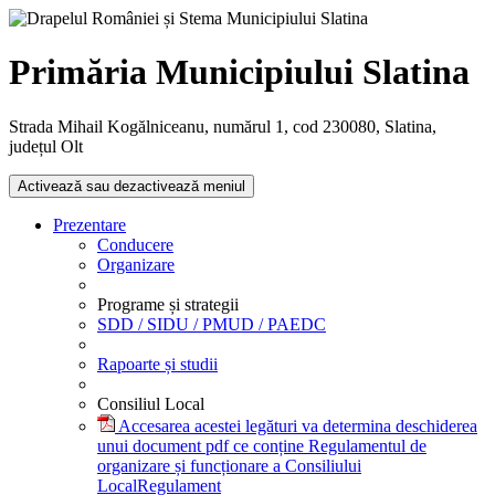
Primăria Municipiului Slatina
Strada Mihail Kogălniceanu, numărul 1, cod 230080, Slatina,
județul Olt
Activează sau dezactivează meniul
Prezentare
Conducere
Organizare
Programe și strategii
SDD / SIDU / PMUD / PAEDC
Rapoarte și studii
Consiliul Local
Accesarea acestei legături va determina deschiderea
unui document pdf ce conține Regulamentul de
organizare și funcționare a Consiliului
Local
Regulament