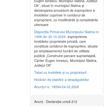
Eugen Ionescu, Muncipiul Slatina, Judeţul
Olt”, situat în municipiul Slatina şi
declanşarea procedurii de expropriere a
imobilelor cuprinse în coridorul de
expropriere, cu modificările şi completările
ulterioare
Dispoziția Primarului Municipiului Slatina nr.
1458 din 20.10.2025
- exproprierea
imobilelor proprietate privată, care
constituie coridorul de expropriere, situate
pe amplasamentul lucrării de utilitate
publică „Construire parcare supraetajată,
Cartier Eugen Ionescu, Municipiul Slatina,
Județul Olt”
Tabel cu imobilele și cu proprietarii
Hotărâri de stabilire a despăgubirilor
Anunțul nr. 18594/24.02.2026
Anunț - Declarația unică 212