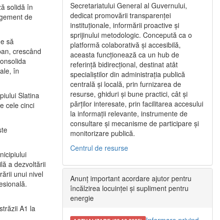
Secretariatului General al Guvernului,
ă solidă în
dedicat promovării transparenței
nagement de
instituționale, informării proactive și
sprijinului metodologic. Concepută ca o
ne să
platformă colaborativă și accesibilă,
urban, crescând
aceasta funcționează ca un hub de
consolida
referință bidirecțional, destinat atât
ale, în
specialiștilor din administrația publică
centrală și locală, prin furnizarea de
resurse, ghiduri și bune practici, cât și
iului Slatina
părților interesate, prin facilitarea accesului
e cele cinci
la informații relevante, instrumente de
consultare și mecanisme de participare și
ste
monitorizare publică.
Centrul de resurse
icipiului
ă a dezvoltării
ării unui nivel
Anunț important acordare ajutor pentru
fesională.
încălzirea locuinței și supliment pentru
energie
trăzii A1 la