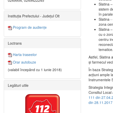
0249954, 0249422245
Slatina –
sistem de
în paralel
Instituția Prefectului - Județul Olt
Slatina -
zona cent
Program de audiențe
Slatina – 
cu o zonă
centru in
Loctrans
reconecta
tematice
Harta traseelor
Astfel, Slatina 
şi farmecul vec
Orar autobuze
În baza Strateg
(valabil începând cu 1 iunie 2018)
acţiuni ample l
Instrumentele S
Legături utile
Strategia Integ
Consiliul Local 
111 din 27.04.
din 28.11.2017