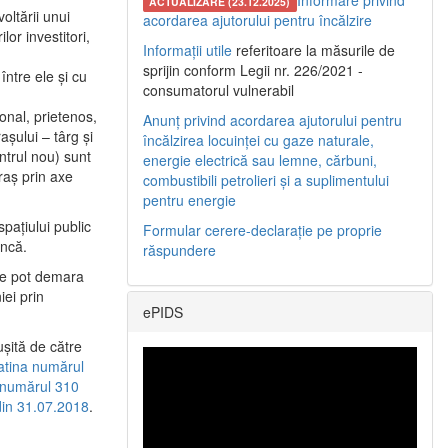
Informare privind
ACTUALIZARE (23.12.2025)
oltării unui
acordarea ajutorului pentru încălzire
or investitori,
Informații utile
referitoare la măsurile de
sprijin conform Legii nr. 226/2021 -
între ele şi cu
consumatorul vulnerabil
etonal, prietenos,
Anunț privind acordarea ajutorului pentru
şului – târg şi
încălzirea locuinței cu gaze naturale,
entrul nou) sunt
energie electrică sau lemne, cărbuni,
raş prin axe
combustibili petrolieri și a suplimentului
pentru energie
spaţiului public
Formular cerere-declarație pe proprie
uncă.
răspundere
 se pot demara
iei prin
ePIDS
uşită de către
latina numărul
a numărul 310
 din 31.07.2018
.