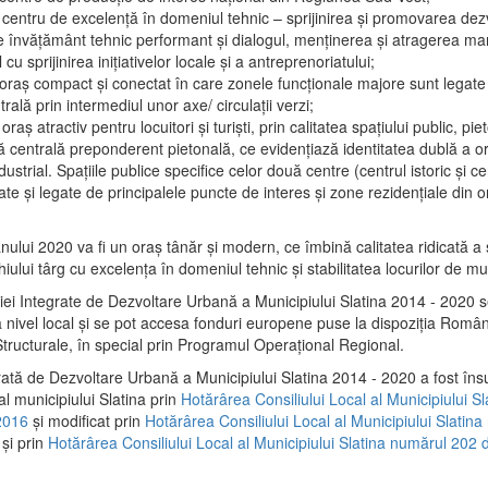
 centru de excelenţă în domeniul tehnic – sprijinirea şi promovarea dezv
 învăţământ tehnic performant şi dialogul, menţinerea şi atragerea maril
 cu sprijinirea iniţiativelor locale şi a antreprenoriatului;
 oraş compact şi conectat în care zonele funcţionale majore sunt legate 
rală prin intermediul unor axe/ circulații verzi;
oraş atractiv pentru locuitori şi turişti, prin calitatea spaţiului public, pi
 centrală preponderent pietonală, ce evidenţiază identitatea dublă a ora
dustrial. Spaţiile publice specifice celor două centre (centrul istoric şi c
te şi legate de principalele puncte de interes şi zone rezidenţiale din o
.
anului 2020 va fi un oraş tânăr şi modern, ce îmbină calitatea ridicată a 
hiului târg cu excelenţa în domeniul tehnic şi stabilitatea locurilor de m
iei Integrate de Dezvoltare Urbană a Municipiului Slatina 2014 - 2020
a nivel local şi se pot accesa fonduri europene puse la dispoziţia Român
tructurale, în special prin Programul Operațional Regional.
rată de Dezvoltare Urbană a Municipiului Slatina 2014 - 2020 a fost îns
al municipiului Slatina prin
Hotărârea Consiliului Local al Municipiului S
2016
și modificat prin
Hotărârea Consiliului Local al Municipiului Slatin
și prin
Hotărârea Consiliului Local al Municipiului Slatina numărul 202