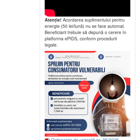
Atenție!
Acordarea suplimentului pentru
energie (50 lei/lună) nu se face automat.
Beneficiarii trebuie să depună o cerere în
platforma ePIDS, conform procedurii
legale.
Ordonanța de urgență nr. 35/2025