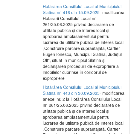
Hotărârea Consiliului Local al Municipiului
Slatina nr. 416 din 15.09.2025
- modificarea
Hotărârii Consiliului Local nr.
261/25.06.2025 privind declararea de
utilitate publică și de interes local și
aprobarea amplasamentului pentru
lucrarea de utilitate publică de interes local
„Construire parcare supraetajată, Cartier
Eugen Ionescu, Muncipiul Slatina, Județul
Olt”, situat în municipiul Slatina și
declanșarea procedurii de expropriere a
imobilelor cuprinse în coridorul de
expropriere
Hotărârea Consiliului Local al Municipiului
Slatina nr. 443 din 30.09.2025
- modificarea
anexei nr. 2 la Hotărârea Consiliului Local
nr. 261/25.06.2025 privind declararea de
utilitate publică şi de interes local şi
aprobarea amplasamentului pentru
lucrarea de utilitate publică de interes local
„Construire parcare supraetajată, Cartier