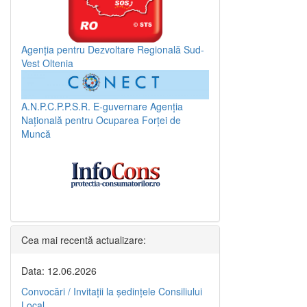
Agenția pentru Dezvoltare Regională Sud-
Vest Oltenia
A.N.P.C.P.P.S.R.
E-guvernare
Agenția
Națională pentru Ocuparea Forței de
Muncă
Cea mai recentă actualizare:
Data: 12.06.2026
Convocări / Invitaţii la şedinţele Consiliului
Local