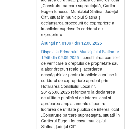
„Construire parcare supraetajată, Cartier
Eugen Ionescu, Municipiul Slatina, Județul
Olt”, situat în municipiul Slatina și
declanșarea procedurii de expropriere a
imobilelor cuprinse în coridorul de
expropriere
Anunțul nr. 81867 din 12.08.2025
Dispoziția Primarului Municipiului Slatina nr.
1245 din 02.09.2025
- constituirea comisiei
de verificare a dreptului de proprietate sau
a altor drepturi reale și acordarea
despăgubirilor pentru imobilele cuprinse în
coridorul de expropriere aprobat prin
Hotărârea Consiliului Local nr.
261/25.06.2025 referitoare la declararea
de utilitate publică și de interes local și
aprobarea amplasamentului pentru
lucrarea de utilitate publică de interes local
„Construire parcare supraetajată, situată în
Cartierul Eugen Ionescu, municipiul
Slatina, județul Olt”