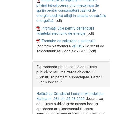
privind introducerea unui mecanism de
sprijin pentru consumatorii casnici de
energie electrică aflați în situația de sărăcie
energetică
(pdf)
Informații utile pentru beneficiarii
tichetului electronic de energie
(pdf)
Formular de solicitare a ajutorului
(conform platformei a
ePIDS
- Serviciul de
Telecomunicații Speciale - STS) (pdf)
Exproprierea pentru cauză de utilitate
publică pentru realizarea obiectivului
„Construire parcare supraetajată, Cartier
Eugen Ionescu”
Hotărârea Consiliului Local al Municipiului
Slatina nr. 261 din 25.06.2025
declararea
de utilitate publică și de interes local și
aprobarea amplasamentului pentru
lucrarea de utilitate publică de interes local