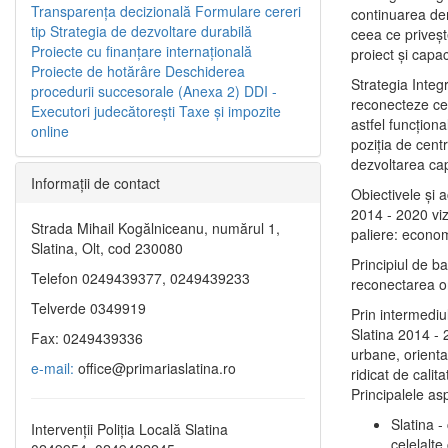
Transparenţa decizională
Formulare cereri
continuarea de
tip
Strategia de dezvoltare durabilă
ceea ce priveşt
Proiecte cu finanţare internaţională
proiect și capac
Proiecte de hotărâre
Deschiderea
Strategia Integ
procedurii succesorale (Anexa 2)
DDI -
reconecteze cent
Executori judecătorești
Taxe şi impozite
astfel funcţiona
online
poziţia de centr
dezvoltarea capi
Informaţii de contact
Obiectivele şi 
2014 - 2020 vize
Strada Mihail Kogălniceanu, numărul 1,
paliere: econom
Slatina, Olt, cod 230080
Principiul de b
Telefon 0249439377, 0249439233
reconectarea ora
Telverde 0349919
Prin intermediu
Slatina 2014 - 
Fax: 0249439336
urbane, orientat
e-mail:
office@primariaslatina.ro
ridicat de calit
Principalele as
Slatina -
Intervenții Poliția Locală Slatina
celelalte