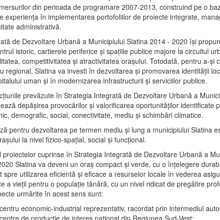
mersurilor din perioada de programare 2007-2013, construind pe o baz
e experienţa în implementarea portofoliilor de proiecte integrate, ma
itate administrativă.
rată de Dezvoltare Urbană a Municipiului Slatina 2014 - 2020 își propu
rul istoric, cartierele periferice şi spaţiile publice majore la circuitul 
litatea, competitivitatea şi atractivitatea oraşului. Totodată, pentru a-şi 
u regional, Slatina va investi în dezvoltarea şi promovarea identităţii loc
talului uman şi în modernizarea infrastructurii şi serviciilor publice.
acţiunile prevăzute în Strategia Integrată de Dezvoltare Urbană a Municip
ază depășirea provocărilor şi valorificarea oportunităţilor identificate p
ic, demografic, social, conectivitate, mediu şi schimbări climatice.
ază pentru dezvoltarea pe termen mediu şi lung a municipiului Slatina e
şului la nivel fizico-spaţial, social şi funcţional.
l proiectelor cuprinse în Strategia Integrată de Dezvoltare Urbană a Mun
2020 Slatina va deveni un oraş compact şi verde, cu o înţelegere durabil
 spre utilizarea eficientă şi eficace a resurselor locale în vederea asigur
ate a vieţii pentru o populaţie tânără, cu un nivel ridicat de pregătire pro
pecte urmărite în acest sens sunt:
 centru economic-industrial reprezentativ, racordat prin intermediul autos
 centre de producţie de interes naţional din Regiunea Sud-Vest;