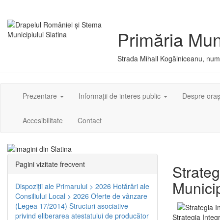
Primăria Muni
Strada Mihail Kogălniceanu, numă
Prezentare
Informații de interes public
Despre ora
Accesibilitate
Contact
Pagini vizitate frecvent
Strateg
Municip
Dispoziţii ale Primarului > 2026
Hotărâri ale
Consiliului Local > 2026
Oferte de vânzare
(Legea 17/2014)
Structuri asociative
privind eliberarea atestatului de producător
Strategia Integ