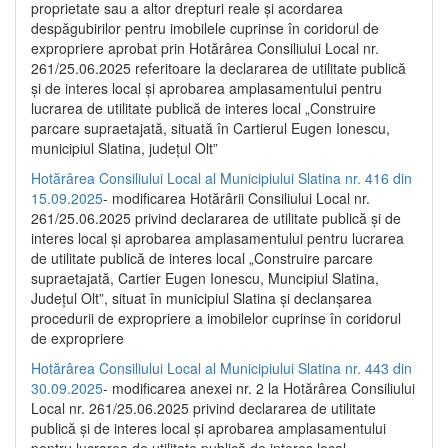
proprietate sau a altor drepturi reale și acordarea
despăgubirilor pentru imobilele cuprinse în coridorul de
expropriere aprobat prin Hotărârea Consiliului Local nr.
261/25.06.2025 referitoare la declararea de utilitate publică
și de interes local și aprobarea amplasamentului pentru
lucrarea de utilitate publică de interes local „Construire
parcare supraetajată, situată în Cartierul Eugen Ionescu,
municipiul Slatina, județul Olt”
Hotărârea Consiliului Local al Municipiului Slatina nr. 416 din
15.09.2025
- modificarea Hotărârii Consiliului Local nr.
261/25.06.2025 privind declararea de utilitate publică și de
interes local și aprobarea amplasamentului pentru lucrarea
de utilitate publică de interes local „Construire parcare
supraetajată, Cartier Eugen Ionescu, Muncipiul Slatina,
Județul Olt”, situat în municipiul Slatina și declanșarea
procedurii de expropriere a imobilelor cuprinse în coridorul
de expropriere
Hotărârea Consiliului Local al Municipiului Slatina nr. 443 din
30.09.2025
- modificarea anexei nr. 2 la Hotărârea Consiliului
Local nr. 261/25.06.2025 privind declararea de utilitate
publică şi de interes local şi aprobarea amplasamentului