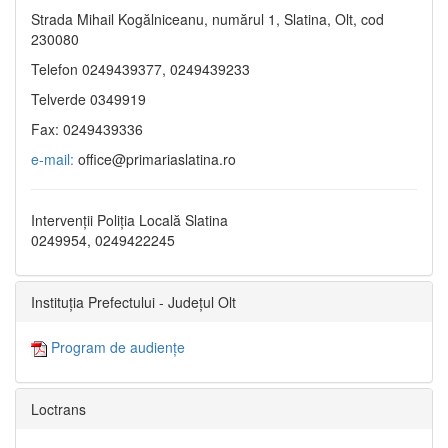
Strada Mihail Kogălniceanu, numărul 1, Slatina, Olt, cod
230080
Telefon 0249439377, 0249439233
Telverde 0349919
Fax: 0249439336
e-mail:
office@primariaslatina.ro
Intervenții Poliția Locală Slatina
0249954, 0249422245
Instituția Prefectului - Județul Olt
Program de audiențe
Loctrans