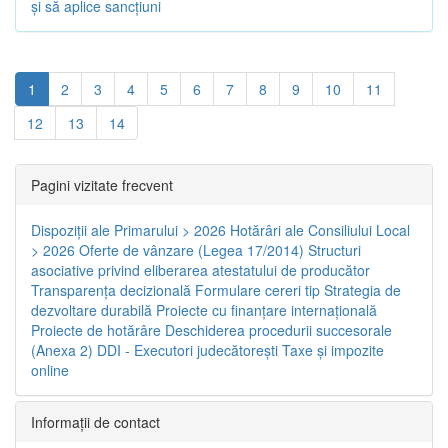
și să aplice sancțiuni
1
2
3
4
5
6
7
8
9
10
11
12
13
14
Pagini vizitate frecvent
Dispoziţii ale Primarului > 2026
Hotărâri ale Consiliului Local
> 2026
Oferte de vânzare (Legea 17/2014)
Structuri
asociative privind eliberarea atestatului de producător
Transparenţa decizională
Formulare cereri tip
Strategia de
dezvoltare durabilă
Proiecte cu finanţare internaţională
Proiecte de hotărâre
Deschiderea procedurii succesorale
(Anexa 2)
DDI - Executori judecătorești
Taxe şi impozite
online
Informaţii de contact