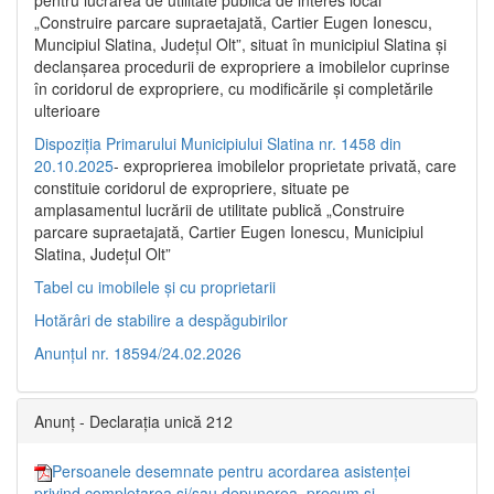
pentru lucrarea de utilitate publică de interes local
„Construire parcare supraetajată, Cartier Eugen Ionescu,
Muncipiul Slatina, Judeţul Olt”, situat în municipiul Slatina şi
declanşarea procedurii de expropriere a imobilelor cuprinse
în coridorul de expropriere, cu modificările şi completările
ulterioare
Dispoziția Primarului Municipiului Slatina nr. 1458 din
20.10.2025
- exproprierea imobilelor proprietate privată, care
constituie coridorul de expropriere, situate pe
amplasamentul lucrării de utilitate publică „Construire
parcare supraetajată, Cartier Eugen Ionescu, Municipiul
Slatina, Județul Olt”
Tabel cu imobilele și cu proprietarii
Hotărâri de stabilire a despăgubirilor
Anunțul nr. 18594/24.02.2026
Anunț - Declarația unică 212
Persoanele desemnate pentru acordarea asistenței
privind completarea și/sau depunerea, precum și