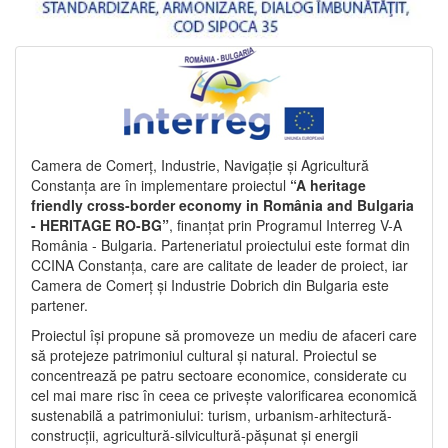
Camera de Comerț, Industrie, Navigație și Agricultură
Constanța are în implementare proiectul
“A heritage
friendly cross-border economy in România and Bulgaria
- HERITAGE RO-BG”
, finanțat prin Programul Interreg V-A
România - Bulgaria. Parteneriatul proiectului este format din
CCINA Constanța, care are calitate de leader de proiect, iar
Camera de Comerț și Industrie Dobrich din Bulgaria este
partener.
Proiectul își propune să promoveze un mediu de afaceri care
să protejeze patrimoniul cultural și natural. Proiectul se
concentrează pe patru sectoare economice, considerate cu
cel mai mare risc în ceea ce privește valorificarea economică
sustenabilă a patrimoniului: turism, urbanism-arhitectură-
construcții, agricultură-silvicultură-pășunat și energii