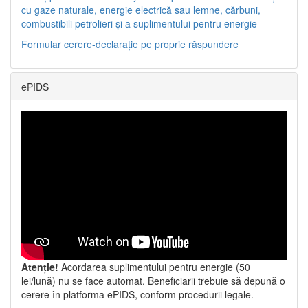
cu gaze naturale, energie electrică sau lemne, cărbuni,
combustibili petrolieri și a suplimentului pentru energie
Formular cerere-declarație pe proprie răspundere
ePIDS
Atenție!
Acordarea suplimentului pentru energie (50
lei/lună) nu se face automat. Beneficiarii trebuie să depună o
cerere în platforma ePIDS, conform procedurii legale.