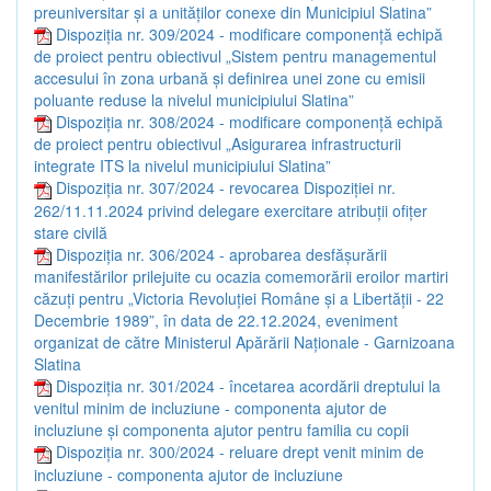
preuniversitar și a unităților conexe din Municipiul Slatina”
Dispoziția nr. 309/2024 - modificare componență echipă
de proiect pentru obiectivul „Sistem pentru managementul
accesului în zona urbană și definirea unei zone cu emisii
poluante reduse la nivelul municipiului Slatina”
Dispoziția nr. 308/2024 - modificare componență echipă
de proiect pentru obiectivul „Asigurarea infrastructurii
integrate ITS la nivelul municipiului Slatina”
Dispoziția nr. 307/2024 - revocarea Dispoziției nr.
262/11.11.2024 privind delegare exercitare atribuții ofițer
stare civilă
Dispoziția nr. 306/2024 - aprobarea desfășurării
manifestărilor prilejuite cu ocazia comemorării eroilor martiri
căzuți pentru „Victoria Revoluției Române și a Libertății - 22
Decembrie 1989”, în data de 22.12.2024, eveniment
organizat de către Ministerul Apărării Naționale - Garnizoana
Slatina
Dispoziția nr. 301/2024 - încetarea acordării dreptului la
venitul minim de incluziune - componenta ajutor de
incluziune și componenta ajutor pentru familia cu copii
Dispoziția nr. 300/2024 - reluare drept venit minim de
incluziune - componenta ajutor de incluziune