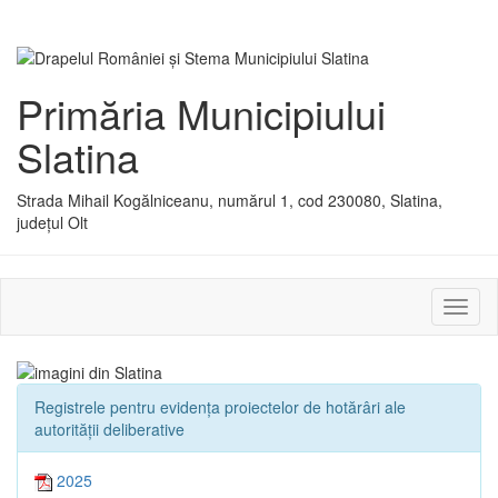
Primăria Municipiului
Slatina
Strada Mihail Kogălniceanu, numărul 1, cod 230080, Slatina,
județul Olt
Activ
sau
dezac
meniu
Registrele pentru evidența proiectelor de hotărâri ale
autorității deliberative
2025