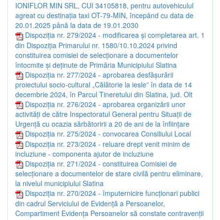
IONIFLOR MIN SRL, CUI 34105818, pentru autovehiculul
agreat cu destinația taxi OT-79-MIN, începând cu data de
20.01.2025 până la data de 19.01.2030
Dispoziția nr. 279/2024 - modificarea și completarea art. 1
din Dispoziția Primarului nr. 1580/10.10.2024 privind
constituirea comisiei de selecționare a documentelor
întocmite și deținute de Primăria Municipiului Slatina
Dispoziția nr. 277/2024 - aprobarea desfășurării
proiectului socio-cultural „Călătorie la iesle” în data de 14
decembrie 2024, în Parcul Tineretului din Slatina, jud. Olt
Dispoziția nr. 276/2024 - aprobarea organizării unor
activități de către Inspectoratul General pentru Situații de
Urgență cu ocazia sărbătoririi a 20 de ani de la înființare
Dispoziția nr. 275/2024 - convocarea Consiliului Local
Dispoziția nr. 273/2024 - reluare drept venit minim de
incluziune - componenta ajutor de incluziune
Dispoziția nr. 271/2024 - constituirea Comisiei de
selecționare a documentelor de stare civilă pentru eliminare,
la nivelul municipiului Slatina
Dispoziția nr. 270/2024 - împuternicire funcționari publici
din cadrul Serviciului de Evidență a Persoanelor,
Compartiment Evidența Persoanelor să constate contravenții