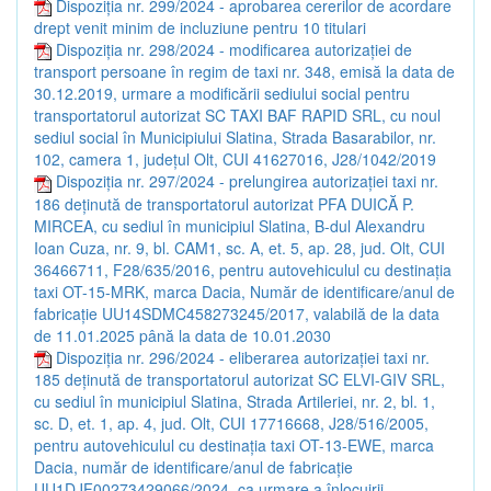
Dispoziția nr. 299/2024 - aprobarea cererilor de acordare
drept venit minim de incluziune pentru 10 titulari
Dispoziția nr. 298/2024 - modificarea autorizației de
transport persoane în regim de taxi nr. 348, emisă la data de
30.12.2019, urmare a modificării sediului social pentru
transportatorul autorizat SC TAXI BAF RAPID SRL, cu noul
sediul social în Municipiului Slatina, Strada Basarabilor, nr.
102, camera 1, județul Olt, CUI 41627016, J28/1042/2019
Dispoziția nr. 297/2024 - prelungirea autorizației taxi nr.
186 deținută de transportatorul autorizat PFA DUICĂ P.
MIRCEA, cu sediul în municipiul Slatina, B-dul Alexandru
Ioan Cuza, nr. 9, bl. CAM1, sc. A, et. 5, ap. 28, jud. Olt, CUI
36466711, F28/635/2016, pentru autovehiculul cu destinația
taxi OT-15-MRK, marca Dacia, Număr de identificare/anul de
fabricație UU14SDMC458273245/2017, valabilă de la data
de 11.01.2025 până la data de 10.01.2030
Dispoziția nr. 296/2024 - eliberarea autorizației taxi nr.
185 deținută de transportatorul autorizat SC ELVI-GIV SRL,
cu sediul în municipiul Slatina, Strada Artileriei, nr. 2, bl. 1,
sc. D, et. 1, ap. 4, jud. Olt, CUI 17716668, J28/516/2005,
pentru autovehiculul cu destinația taxi OT-13-EWE, marca
Dacia, număr de identificare/anul de fabricație
UU1DJF00273429066/2024, ca urmare a înlocuirii