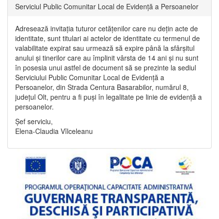
Serviciul Public Comunitar Local de Evidență a Persoanelor
Adresează invitația tuturor cetățenilor care nu dețin acte de
identitate, sunt titulari ai actelor de identitate cu termenul de
valabilitate expirat sau urmează să expire până la sfârșitul
anului și tinerilor care au împlinit vârsta de 14 ani și nu sunt
în posesia unui astfel de document să se prezinte la sediul
Serviciului Public Comunitar Local de Evidență a
Persoanelor, din Strada Centura Basarabilor, numărul 8,
județul Olt, pentru a fi puși în legalitate pe linie de evidență a
persoanelor.
Șef serviciu,
Elena-Claudia Vîlceleanu