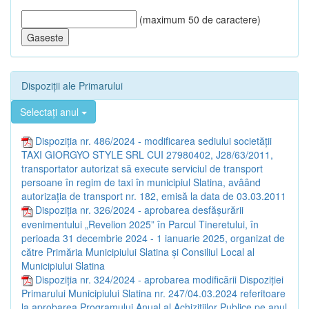
(maximum 50 de caractere)
Dispoziții ale Primarului
Selectați anul
Dispoziția nr. 486/2024 - modificarea sediului societății
TAXI GIORGYO STYLE SRL CUI 27980402, J28/63/2011,
transportator autorizat să execute serviciul de transport
persoane în regim de taxi în municipiul Slatina, avâând
autorizația de transport nr. 182, emisă la data de 03.03.2011
Dispoziția nr. 326/2024 - aprobarea desfășurării
evenimentului „Revelion 2025” în Parcul Tineretului, în
perioada 31 decembrie 2024 - 1 ianuarie 2025, organizat de
către Primăria Municipiului Slatina și Consiliul Local al
Municipiului Slatina
Dispoziția nr. 324/2024 - aprobarea modificării Dispoziției
Primarului Municipiului Slatina nr. 247/04.03.2024 referitoare
la aprobarea Programului Anual al Achizițiilor Publice pe anul