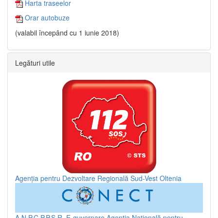
Harta traseelor
Orar autobuze
(valabil începând cu 1 iunie 2018)
Legături utile
Agenția pentru Dezvoltare Regională Sud-Vest Oltenia
A.N.P.C.P.P.S.R.
E-guvernare
Agenția Națională pentru