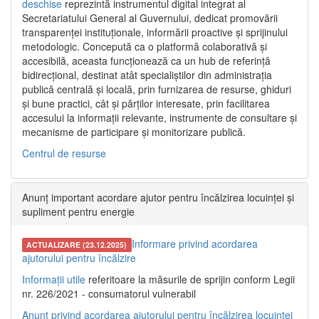
deschise
reprezintă instrumentul digital integrat al
Secretariatului General al Guvernului, dedicat promovării
transparenței instituționale, informării proactive și sprijinului
metodologic. Concepută ca o platformă colaborativă și
accesibilă, aceasta funcționează ca un hub de referință
bidirecțional, destinat atât specialiștilor din administrația
publică centrală și locală, prin furnizarea de resurse, ghiduri
și bune practici, cât și părților interesate, prin facilitarea
accesului la informații relevante, instrumente de consultare și
mecanisme de participare și monitorizare publică.
Centrul de resurse
Anunț important acordare ajutor pentru încălzirea locuinței și
supliment pentru energie
Informare privind acordarea
ACTUALIZARE (23.12.2025)
ajutorului pentru încălzire
Informații utile
referitoare la măsurile de sprijin conform Legii
nr. 226/2021 - consumatorul vulnerabil
Anunț privind acordarea ajutorului pentru încălzirea locuinței