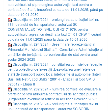
autovehiculului și prelungirea autorizației taxi pentru o
perioadă de 5 ani, începând cu data de 11.01.2025, până pe
data de 10.01.2030
Dispoziția nr. 295/2024 - prelungirea autorizației taxi nr.
181, deținută de transportatorul autorizat SC
CONSTANTALEX TAXI SRL, CUI 42171979, pentru
autovehiculul agreat cu destinația taxi OT-01-CRW, înceând
cu data de 11.01.2025 până la data de 10.01.2030
Dispoziția nr. 294/2024 - desemnare reprezentanți ai
Primarului Municipiului Slatina în Consiliul de Administrație al
unităților de învățământ preuniversitar de stat pentru anul
școlar 2024-2025
Dispoziția nr. 293/2024 - constituirea comisiei de recepție
pentru obiectivul de investiții „Dezvoltarea unei rețele de
stații de transport public local inteligente și autonome (Intelli
Bus Hub Net)”, cod SMIS 128914 - Etapa I și Cod SMIS
325512 - Etapa II
Dispoziția nr. 282/2024 - numirea comisiei de evaluare a
ofertelor pentru atribuirea contractului de achiziție publică
„Organizare eveniment artistic în aer liber Revelion 2025”
Dispoziția nr. 281/2024 - prelungirea autorizației taxi nr.
059, deținută de transportatorul autorizat SC SORIN