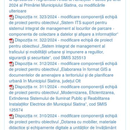
2024 al Primăriei Municipiului Slatina, cu modificările
ulterioare
Dispoziția nr. 323/2024 - modificare componență echipă
de proiect pentru obiectivul „Sistem ITS suport pentru
sistemul integrat de management al locurilor de parcare -
componenta de colectare a datelor și afișare a informațiilor”
Dispoziția nr. 322/2024 - modificare echipă de proiect
pentru obiectivul „Sistem integrat de management al
traficului și mobilității urbane și impunere a regulilor,
siguranță și securitate”, cod SMIS 325513
Dispoziția nr. 312/2024 - modificare componență echipă
de proiect pentru obiectivul „Elaborarea în format GIS a
documentelor de amenajare a teritoriului și de planificare
urbană în Municipiul Slatina, județul Olt
Dispoziția nr. 311/2024 - modificare componență echipă
de proiect pentru obiectivul „Modernizarea, Eficientizarea,
Extinderea Sistemului de Iluminat Public și Reabilitarea
Instalațiilor Electrice din Municipiul Slatina”, cod SMIS
125574
Dispoziția nr. 310/2024 - modificare componență echipă
de proiect pentru obiectivul „Dotarea cu mobilier, materiale
didactice și echipamente digitale a unităților de învățământ