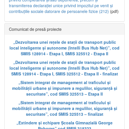
transmiterea declarației unice privind impozitul pe venit și
contribuțiile sociale datorare de persoanele fizice (212)
(pdf)
Comunicat de presă proiecte
„Dezvoltarea unei rețele de stații de transport public
local inteligente și autonome (Intelli Bus Hub Net)”, cod
SMIS 128914 - Etapa I, SMIS 325512 - Etapa II
„Dezvoltarea unei rețele de stații de transport public
local inteligente și autonome (Intelli Bus Hub Net)”, cod
SMIS 128914 - Etapa I, SMIS 325512 - Etapa II - finalizat
„Sistem integrat de management al traficului și
mobilității urbane și impunere a regulilor, siguranță și
securitate”, cod SMIS 325513 – Etapa II
„Sistem integrat de management al traficului și
mobilității urbane și impunere a regulilor, siguranță și
securitate”, cod SMIS 325513 – finalizat
„Extindere și echipare Școala Gimnazială George
Poboran” cod SMIS 318323