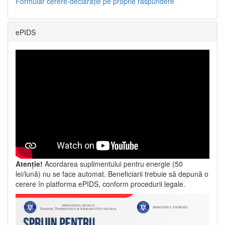
Formular cerere-declarație pe proprie răspundere
ePIDS
Atenție!
Acordarea suplimentului pentru energie (50
lei/lună) nu se face automat. Beneficiarii trebuie să depună o
cerere în platforma ePIDS, conform procedurii legale.