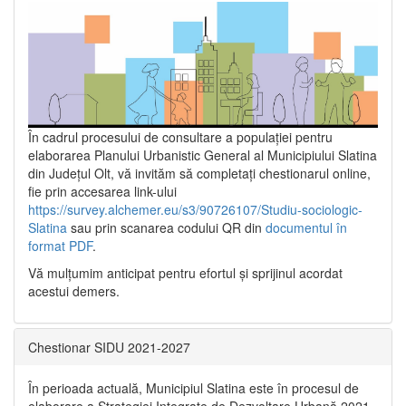
În cadrul procesului de consultare a populaţiei pentru
elaborarea Planului Urbanistic General al Municipiului Slatina
din Județul Olt, vă invităm să completați chestionarul online,
fie prin accesarea link-ului
https://survey.alchemer.eu/s3/90726107/Studiu-sociologic-
Slatina
sau prin scanarea codului QR din
documentul în
format PDF
.
Vă mulţumim anticipat pentru efortul şi sprijinul acordat
acestui demers.
Chestionar SIDU 2021-2027
În perioada actuală, Municipiul Slatina este în procesul de
elaborare a Strategiei Integrate de Dezvoltare Urbană 2021‐