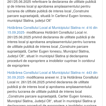
261/25.06.2025 referitoare la declararea de utilitate publică
și de interes local și aprobarea amplasamentului pentru
lucrarea de utilitate publică de interes local „Construire
parcare supraetajată, situată în Cartierul Eugen Ionescu,
municipiul Slatina, județul Olt”
Hotărârea Consiliului Local al Municipiului Slatina nr. 416 din
15.09.2025
- modificarea Hotărârii Consiliului Local nr.
261/25.06.2025 privind declararea de utilitate publică și de
interes local și aprobarea amplasamentului pentru lucrarea
de utilitate publică de interes local „Construire parcare
supraetajată, Cartier Eugen Ionescu, Muncipiul Slatina,
Județul Olt”, situat în municipiul Slatina și declanșarea
procedurii de expropriere a imobilelor cuprinse în coridorul
de expropriere
Hotărârea Consiliului Local al Municipiului Slatina nr. 443 din
30.09.2025
- modificarea anexei nr. 2 la Hotărârea Consiliului
Local nr. 261/25.06.2025 privind declararea de utilitate
publică şi de interes local şi aprobarea amplasamentului
pentru lucrarea de utilitate publică de interes local
„Construire parcare supraetajată, Cartier Eugen Ionescu,
Muncipiul Slatina, Judeţul Olt”, situat în municipiul Slatina şi
declanşarea procedurii de expropriere a imobilelor cuprinse