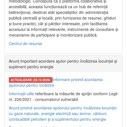
metodologic. Concepută ca o platformă colaborativă și
accesibilă, aceasta funcționează ca un hub de referință
bidirecțional, destinat atât specialiștilor din administrația
publică centrală și locală, prin furnizarea de resurse, ghiduri
și bune practici, cât și părților interesate, prin facilitarea
accesului la informații relevante, instrumente de consultare și
mecanisme de participare și monitorizare publică.
Centrul de resurse
Anunț important acordare ajutor pentru încălzirea locuinței și
supliment pentru energie
Informare privind acordarea
ACTUALIZARE (23.12.2025)
ajutorului pentru încălzire
Informații utile
referitoare la măsurile de sprijin conform Legii
nr. 226/2021 - consumatorul vulnerabil
Anunț privind acordarea ajutorului pentru încălzirea locuinței
cu gaze naturale, energie electrică sau lemne, cărbuni,
combustibili petrolieri și a suplimentului pentru energie