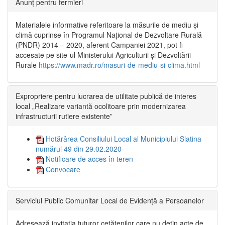
Anunț pentru fermieri
Materialele informative referitoare la măsurile de mediu și
climă cuprinse în Programul Național de Dezvoltare Rurală
(PNDR) 2014 – 2020, aferent Campaniei 2021, pot fi
accesate pe site-ul Ministerului Agriculturii și Dezvoltării
Rurale
https://www.madr.ro/masuri-de-mediu-si-clima.html
Expropriere pentru lucrarea de utilitate publică de interes
local „Realizare variantă ocolitoare prin modernizarea
infrastructurii rutiere existente”
Hotărârea Consiliului Local al Municipiului Slatina
numărul 49 din 29.02.2020
Notificare de acces în teren
Convocare
Serviciul Public Comunitar Local de Evidență a Persoanelor
Adresează invitația tuturor cetățenilor care nu dețin acte de