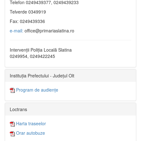
Telefon 0249439377, 0249439233
Telverde 0349919
Fax: 0249439336
e-mail:
office@primariaslatina.ro
Intervenții Poliția Locală Slatina
0249954, 0249422245
Instituția Prefectului - Județul Olt
Program de audiențe
Loctrans
Harta traseelor
Orar autobuze