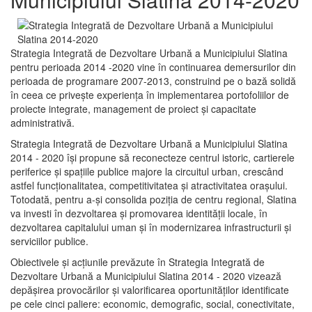
Strategia Integrată de Dezvoltare Urbană a Municipiului Slatina
pentru perioada 2014 -2020 vine în continuarea demersurilor din
perioada de programare 2007-2013, construind pe o bază solidă
în ceea ce priveşte experienţa în implementarea portofoliilor de
proiecte integrate, management de proiect și capacitate
administrativă.
Strategia Integrată de Dezvoltare Urbană a Municipiului Slatina
2014 - 2020 își propune să reconecteze centrul istoric, cartierele
periferice şi spaţiile publice majore la circuitul urban, crescând
astfel funcţionalitatea, competitivitatea şi atractivitatea oraşului.
Totodată, pentru a-şi consolida poziţia de centru regional, Slatina
va investi în dezvoltarea şi promovarea identităţii locale, în
dezvoltarea capitalului uman şi în modernizarea infrastructurii şi
serviciilor publice.
Obiectivele şi acţiunile prevăzute în Strategia Integrată de
Dezvoltare Urbană a Municipiului Slatina 2014 - 2020 vizează
depășirea provocărilor şi valorificarea oportunităţilor identificate
pe cele cinci paliere: economic, demografic, social, conectivitate,