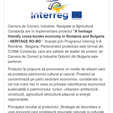
Camera de Comerț, Industrie, Navigație și Agricultură
Constanța are în implementare proiectul
“A heritage
friendly cross-border economy in România and Bulgaria
- HERITAGE RO-BG”
, finanțat prin Programul Interreg V-A
România - Bulgaria. Parteneriatul proiectului este format din
CCINA Constanța, care are calitate de leader de proiect, iar
Camera de Comerț și Industrie Dobrich din Bulgaria este
partener.
Proiectul își propune să promoveze un mediu de afaceri care
să protejeze patrimoniul cultural și natural. Proiectul se
concentrează pe patru sectoare economice, considerate cu
cel mai mare risc în ceea ce privește valorificarea economică
sustenabilă a patrimoniului: turism, urbanism-arhitectură-
construcții, agricultură-silvicultură-pășunat și energii
regenerabile.
Principalul rezultat al proiectului „Strategia de dezvoltare a
unei economii care protejează resursele naturale și culturale