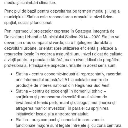
mediu şi schimbări climatice.
Principiul de bază pentru dezvoltarea pe termen mediu şi lung a
municipiului Slatina este reconectarea oraşului la nivel fizico-
spaţial, social şi funcţional.
Prin intermediul proiectelor cuprinse în Strategia Integrată de
Dezvoltare Urbană a Municipiului Slatina 2014 - 2020 Slatina va
deveni un oraş compact şi verde, cu o înţelegere durabilă a
dezvoltării urbane, orientat spre utilizarea eficientă şi eficace a
resurselor locale în vederea asigurării unui nivel ridicat de calitate
a vieţii pentru o populaţie tânără, cu un nivel ridicat de pregătire
profesională. Principalele aspecte urmărite în acest sens sunt:
Slatina - centru economic-industrial reprezentativ, racordat
prin intermediul autostrăzii A1 la celelalte centre de
producţie de interes naţional din Regiunea Sud-Vest;
Slatina – centru de excelenţă în domeniul tehnic –
sprijinirea şi promovarea dezvoltării unui sistem de
învăţământ tehnic performant şi dialogul, menţinerea şi
atragerea marilor investitori, în paralel cu sprijinirea
iniţiativelor locale şi a antreprenoriatului;
Slatina - oraş compact şi conectat în care zonele
funcţionale majore sunt legate între ele şi cu zona centrală