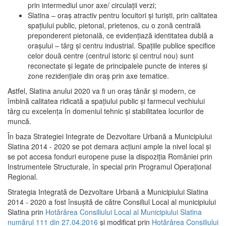
prin intermediul unor axe/ circulații verzi;
Slatina – oraş atractiv pentru locuitori şi turişti, prin calitatea
spaţiului public, pietonal, prietenos, cu o zonă centrală
preponderent pietonală, ce evidenţiază identitatea dublă a
oraşului – târg şi centru industrial. Spaţiile publice specifice
celor două centre (centrul istoric şi centrul nou) sunt
reconectate şi legate de principalele puncte de interes şi
zone rezidenţiale din oraş prin axe tematice.
Astfel, Slatina anului 2020 va fi un oraş tânăr şi modern, ce
îmbină calitatea ridicată a spaţiului public şi farmecul vechiului
târg cu excelenţa în domeniul tehnic şi stabilitatea locurilor de
muncă.
În baza Strategiei Integrate de Dezvoltare Urbană a Municipiului
Slatina 2014 - 2020 se pot demara acţiuni ample la nivel local şi
se pot accesa fonduri europene puse la dispoziţia României prin
Instrumentele Structurale, în special prin Programul Operațional
Regional.
Strategia Integrată de Dezvoltare Urbană a Municipiului Slatina
2014 - 2020 a fost însuşită de către Consiliul Local al municipiului
Slatina prin
Hotărârea Consiliului Local al Municipiului Slatina
numărul 111 din 27.04.2016
și modificat prin
Hotărârea Consiliului