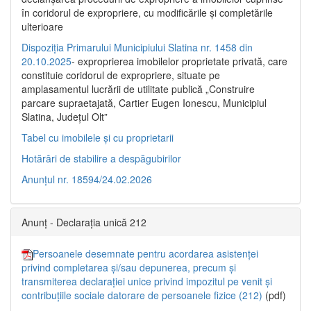
în coridorul de expropriere, cu modificările şi completările
ulterioare
Dispoziția Primarului Municipiului Slatina nr. 1458 din
20.10.2025
- exproprierea imobilelor proprietate privată, care
constituie coridorul de expropriere, situate pe
amplasamentul lucrării de utilitate publică „Construire
parcare supraetajată, Cartier Eugen Ionescu, Municipiul
Slatina, Județul Olt”
Tabel cu imobilele și cu proprietarii
Hotărâri de stabilire a despăgubirilor
Anunțul nr. 18594/24.02.2026
Anunț - Declarația unică 212
Persoanele desemnate pentru acordarea asistenței
privind completarea și/sau depunerea, precum și
transmiterea declarației unice privind impozitul pe venit și
contribuțiile sociale datorare de persoanele fizice (212)
(pdf)