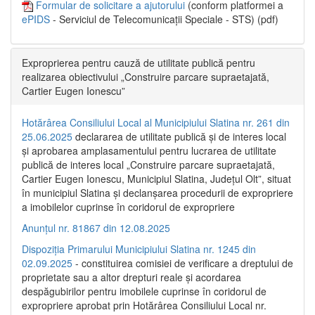
Formular de solicitare a ajutorului
(conform platformei a
ePIDS
- Serviciul de Telecomunicații Speciale - STS) (pdf)
Exproprierea pentru cauză de utilitate publică pentru
realizarea obiectivului „Construire parcare supraetajată,
Cartier Eugen Ionescu”
Hotărârea Consiliului Local al Municipiului Slatina nr. 261 din
25.06.2025
declararea de utilitate publică și de interes local
și aprobarea amplasamentului pentru lucrarea de utilitate
publică de interes local „Construire parcare supraetajată,
Cartier Eugen Ionescu, Municipiul Slatina, Județul Olt”, situat
în municipiul Slatina și declanșarea procedurii de expropriere
a imobilelor cuprinse în coridorul de expropriere
Anunțul nr. 81867 din 12.08.2025
Dispoziția Primarului Municipiului Slatina nr. 1245 din
02.09.2025
- constituirea comisiei de verificare a dreptului de
proprietate sau a altor drepturi reale și acordarea
despăgubirilor pentru imobilele cuprinse în coridorul de
expropriere aprobat prin Hotărârea Consiliului Local nr.