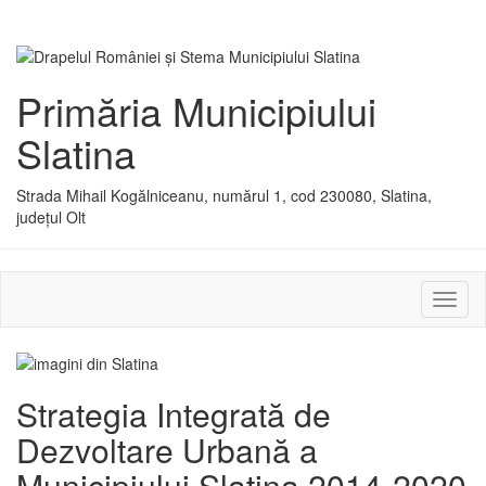
Primăria Municipiului
Slatina
Strada Mihail Kogălniceanu, numărul 1, cod 230080, Slatina,
județul Olt
Activ
sau
dezac
meniu
Strategia Integrată de
Dezvoltare Urbană a
Municipiului Slatina 2014-2020