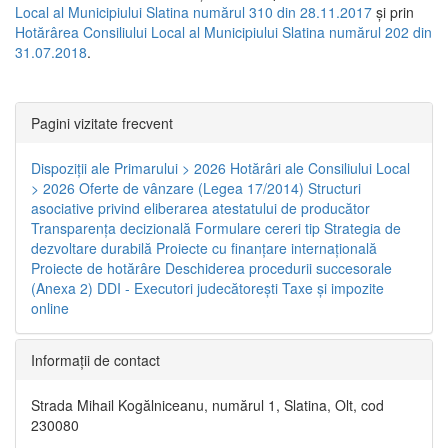
Local al Municipiului Slatina numărul 310 din 28.11.2017
și prin
Hotărârea Consiliului Local al Municipiului Slatina numărul 202 din
31.07.2018
.
Pagini vizitate frecvent
Dispoziţii ale Primarului > 2026
Hotărâri ale Consiliului Local
> 2026
Oferte de vânzare (Legea 17/2014)
Structuri
asociative privind eliberarea atestatului de producător
Transparenţa decizională
Formulare cereri tip
Strategia de
dezvoltare durabilă
Proiecte cu finanţare internaţională
Proiecte de hotărâre
Deschiderea procedurii succesorale
(Anexa 2)
DDI - Executori judecătorești
Taxe şi impozite
online
Informaţii de contact
Strada Mihail Kogălniceanu, numărul 1, Slatina, Olt, cod
230080