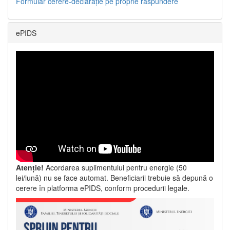
Formular cerere-declarație pe proprie răspundere
ePIDS
Atenție!
Acordarea suplimentului pentru energie (50
lei/lună) nu se face automat. Beneficiarii trebuie să depună o
cerere în platforma ePIDS, conform procedurii legale.