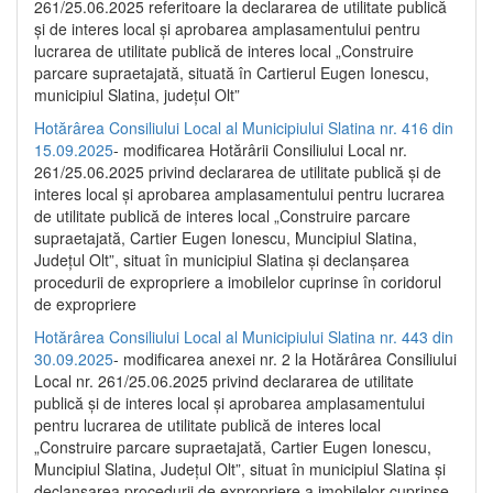
261/25.06.2025 referitoare la declararea de utilitate publică
și de interes local și aprobarea amplasamentului pentru
lucrarea de utilitate publică de interes local „Construire
parcare supraetajată, situată în Cartierul Eugen Ionescu,
municipiul Slatina, județul Olt”
Hotărârea Consiliului Local al Municipiului Slatina nr. 416 din
15.09.2025
- modificarea Hotărârii Consiliului Local nr.
261/25.06.2025 privind declararea de utilitate publică și de
interes local și aprobarea amplasamentului pentru lucrarea
de utilitate publică de interes local „Construire parcare
supraetajată, Cartier Eugen Ionescu, Muncipiul Slatina,
Județul Olt”, situat în municipiul Slatina și declanșarea
procedurii de expropriere a imobilelor cuprinse în coridorul
de expropriere
Hotărârea Consiliului Local al Municipiului Slatina nr. 443 din
30.09.2025
- modificarea anexei nr. 2 la Hotărârea Consiliului
Local nr. 261/25.06.2025 privind declararea de utilitate
publică şi de interes local şi aprobarea amplasamentului
pentru lucrarea de utilitate publică de interes local
„Construire parcare supraetajată, Cartier Eugen Ionescu,
Muncipiul Slatina, Judeţul Olt”, situat în municipiul Slatina şi
declanşarea procedurii de expropriere a imobilelor cuprinse