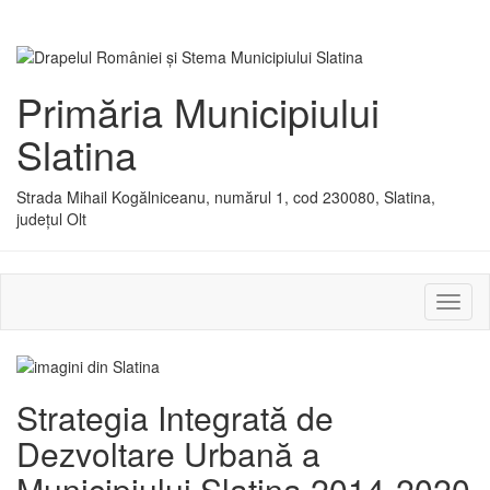
Primăria Municipiului
Slatina
Strada Mihail Kogălniceanu, numărul 1, cod 230080, Slatina,
județul Olt
Activ
sau
dezac
meniu
Strategia Integrată de
Dezvoltare Urbană a
Municipiului Slatina 2014-2020