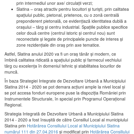
prin intermediul unor axe/ circulații verzi;
Slatina – oraş atractiv pentru locuitori şi turişti, prin calitatea
spaţiului public, pietonal, prietenos, cu o zonă centrală
preponderent pietonală, ce evidenţiază identitatea dublă a
oraşului – târg şi centru industrial. Spaţiile publice specifice
celor două centre (centrul istoric şi centrul nou) sunt
reconectate şi legate de principalele puncte de interes şi
zone rezidenţiale din oraş prin axe tematice.
Astfel, Slatina anului 2020 va fi un oraş tânăr şi modern, ce
îmbină calitatea ridicată a spaţiului public şi farmecul vechiului
târg cu excelenţa în domeniul tehnic şi stabilitatea locurilor de
muncă.
În baza Strategiei Integrate de Dezvoltare Urbană a Municipiului
Slatina 2014 - 2020 se pot demara acţiuni ample la nivel local şi
se pot accesa fonduri europene puse la dispoziţia României prin
Instrumentele Structurale, în special prin Programul Operațional
Regional.
Strategia Integrată de Dezvoltare Urbană a Municipiului Slatina
2014 - 2020 a fost însuşită de către Consiliul Local al municipiului
Slatina prin
Hotărârea Consiliului Local al Municipiului Slatina
numărul 111 din 27.04.2016
și modificat prin
Hotărârea Consiliului