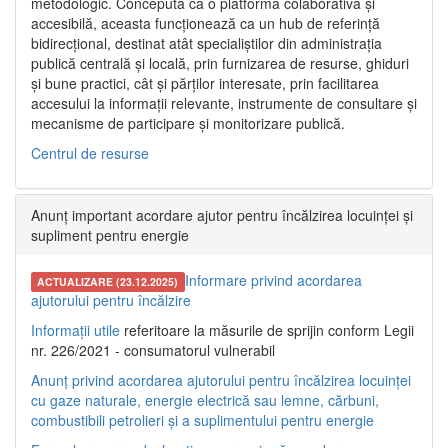
metodologic. Concepută ca o platformă colaborativă și
accesibilă, aceasta funcționează ca un hub de referință
bidirecțional, destinat atât specialiștilor din administrația
publică centrală și locală, prin furnizarea de resurse, ghiduri
și bune practici, cât și părților interesate, prin facilitarea
accesului la informații relevante, instrumente de consultare și
mecanisme de participare și monitorizare publică.
Centrul de resurse
Anunț important acordare ajutor pentru încălzirea locuinței și
supliment pentru energie
Informare privind acordarea
ACTUALIZARE (23.12.2025)
ajutorului pentru încălzire
Informații utile
referitoare la măsurile de sprijin conform Legii
nr. 226/2021 - consumatorul vulnerabil
Anunț privind acordarea ajutorului pentru încălzirea locuinței
cu gaze naturale, energie electrică sau lemne, cărbuni,
combustibili petrolieri și a suplimentului pentru energie