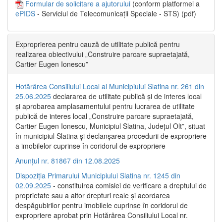
Formular de solicitare a ajutorului
(conform platformei a
ePIDS
- Serviciul de Telecomunicații Speciale - STS) (pdf)
Exproprierea pentru cauză de utilitate publică pentru
realizarea obiectivului „Construire parcare supraetajată,
Cartier Eugen Ionescu”
Hotărârea Consiliului Local al Municipiului Slatina nr. 261 din
25.06.2025
declararea de utilitate publică și de interes local
și aprobarea amplasamentului pentru lucrarea de utilitate
publică de interes local „Construire parcare supraetajată,
Cartier Eugen Ionescu, Municipiul Slatina, Județul Olt”, situat
în municipiul Slatina și declanșarea procedurii de expropriere
a imobilelor cuprinse în coridorul de expropriere
Anunțul nr. 81867 din 12.08.2025
Dispoziția Primarului Municipiului Slatina nr. 1245 din
02.09.2025
- constituirea comisiei de verificare a dreptului de
proprietate sau a altor drepturi reale și acordarea
despăgubirilor pentru imobilele cuprinse în coridorul de
expropriere aprobat prin Hotărârea Consiliului Local nr.