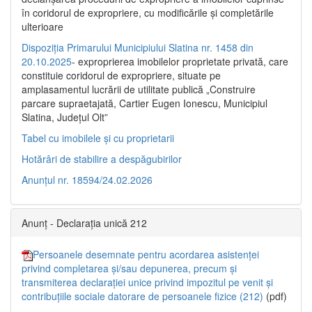
în coridorul de expropriere, cu modificările şi completările
ulterioare
Dispoziția Primarului Municipiului Slatina nr. 1458 din
20.10.2025
- exproprierea imobilelor proprietate privată, care
constituie coridorul de expropriere, situate pe
amplasamentul lucrării de utilitate publică „Construire
parcare supraetajată, Cartier Eugen Ionescu, Municipiul
Slatina, Județul Olt”
Tabel cu imobilele și cu proprietarii
Hotărâri de stabilire a despăgubirilor
Anunțul nr. 18594/24.02.2026
Anunț - Declarația unică 212
Persoanele desemnate pentru acordarea asistenței
privind completarea și/sau depunerea, precum și
transmiterea declarației unice privind impozitul pe venit și
contribuțiile sociale datorare de persoanele fizice (212)
(pdf)