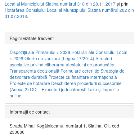
Local al Municipiului Slatina numărul 310 din 28.11.2017
și prin
Hotărârea Consiliului Local al Municipiului Slatina numărul 202 din
31.07.2018
.
Pagini vizitate frecvent
Dispoziţii ale Primarului > 2026
Hotărâri ale Consiliului Local
> 2026
Oferte de vânzare (Legea 17/2014)
Structuri
asociative privind eliberarea atestatului de producător
Transparenţa decizională
Formulare cereri tip
Strategia de
dezvoltare durabilă
Proiecte cu finanţare internaţională
Proiecte de hotărâre
Deschiderea procedurii succesorale
(Anexa 2)
DDI - Executori judecătorești
Taxe şi impozite
online
Informaţii de contact
Strada Mihail Kogălniceanu, numărul 1, Slatina, Olt, cod
230080