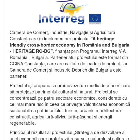
Camera de Comerț, Industrie, Navigație și Agricultură
Constanța are în implementare proiectul
“A heritage
friendly cross-border economy in România and Bulgaria
- HERITAGE RO-BG”
, finanțat prin Programul Interreg V-A
România - Bulgaria. Parteneriatul proiectului este format din
CCINA Constanța, care are calitate de leader de proiect, iar
Camera de Comerț și Industrie Dobrich din Bulgaria este
partener.
Proiectul își propune să promoveze un mediu de afaceri care
să protejeze patrimoniul cultural și natural. Proiectul se
concentrează pe patru sectoare economice, considerate cu
cel mai mare risc în ceea ce privește valorificarea economică
sustenabilă a patrimoniului: turism, urbanism-arhitectură-
construcții, agricultură-silvicultură-pășunat și energii
regenerabile.
Principalul rezultat al proiectului „Strategia de dezvoltare a
unei economii care protejează resursele naturale și culturale