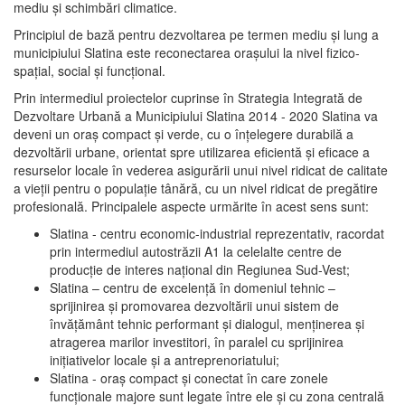
mediu şi schimbări climatice.
Principiul de bază pentru dezvoltarea pe termen mediu şi lung a
municipiului Slatina este reconectarea oraşului la nivel fizico-
spaţial, social şi funcţional.
Prin intermediul proiectelor cuprinse în Strategia Integrată de
Dezvoltare Urbană a Municipiului Slatina 2014 - 2020 Slatina va
deveni un oraş compact şi verde, cu o înţelegere durabilă a
dezvoltării urbane, orientat spre utilizarea eficientă şi eficace a
resurselor locale în vederea asigurării unui nivel ridicat de calitate
a vieţii pentru o populaţie tânără, cu un nivel ridicat de pregătire
profesională. Principalele aspecte urmărite în acest sens sunt:
Slatina - centru economic-industrial reprezentativ, racordat
prin intermediul autostrăzii A1 la celelalte centre de
producţie de interes naţional din Regiunea Sud-Vest;
Slatina – centru de excelenţă în domeniul tehnic –
sprijinirea şi promovarea dezvoltării unui sistem de
învăţământ tehnic performant şi dialogul, menţinerea şi
atragerea marilor investitori, în paralel cu sprijinirea
iniţiativelor locale şi a antreprenoriatului;
Slatina - oraş compact şi conectat în care zonele
funcţionale majore sunt legate între ele şi cu zona centrală