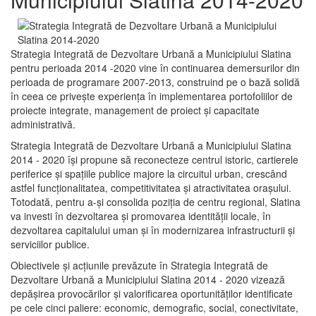
Strategia Integrată de Dezvoltare Urbană a Municipiului Slatina
pentru perioada 2014 -2020 vine în continuarea demersurilor din
perioada de programare 2007-2013, construind pe o bază solidă
în ceea ce priveşte experienţa în implementarea portofoliilor de
proiecte integrate, management de proiect și capacitate
administrativă.
Strategia Integrată de Dezvoltare Urbană a Municipiului Slatina
2014 - 2020 își propune să reconecteze centrul istoric, cartierele
periferice şi spaţiile publice majore la circuitul urban, crescând
astfel funcţionalitatea, competitivitatea şi atractivitatea oraşului.
Totodată, pentru a-şi consolida poziţia de centru regional, Slatina
va investi în dezvoltarea şi promovarea identităţii locale, în
dezvoltarea capitalului uman şi în modernizarea infrastructurii şi
serviciilor publice.
Obiectivele şi acţiunile prevăzute în Strategia Integrată de
Dezvoltare Urbană a Municipiului Slatina 2014 - 2020 vizează
depășirea provocărilor şi valorificarea oportunităţilor identificate
pe cele cinci paliere: economic, demografic, social, conectivitate,