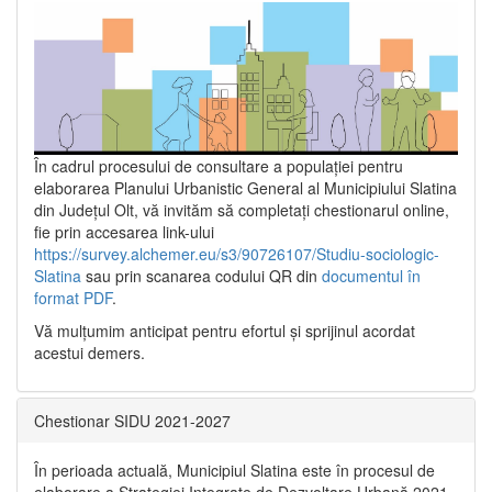
În cadrul procesului de consultare a populaţiei pentru
elaborarea Planului Urbanistic General al Municipiului Slatina
din Județul Olt, vă invităm să completați chestionarul online,
fie prin accesarea link-ului
https://survey.alchemer.eu/s3/90726107/Studiu-sociologic-
Slatina
sau prin scanarea codului QR din
documentul în
format PDF
.
Vă mulţumim anticipat pentru efortul şi sprijinul acordat
acestui demers.
Chestionar SIDU 2021-2027
În perioada actuală, Municipiul Slatina este în procesul de
elaborare a Strategiei Integrate de Dezvoltare Urbană 2021‐