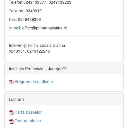
Telefon 0249439377, 0249439233
Telverde 0349919
Fax: 0249439336
e-mail:
office@primariaslatina.ro
Intervenții Poliția Locală Slatina
0249954, 0249422245
Instituția Prefectului - Județul Olt
Program de audiențe
Loctrans
Harta traseelor
Orar autobuze