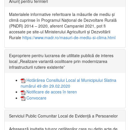
Anunț pentru fermieri
Materialele informative referitoare la măsurile de mediu și
climă cuprinse în Programul Național de Dezvoltare Rurală
(PNDR) 2014 – 2020, aferent Campaniei 2021, pot fi
accesate pe site-ul Ministerului Agriculturii și Dezvoltării
Rurale
https://www.madr.ro/masuri-de-mediu-si-clima.html
Expropriere pentru lucrarea de utilitate publică de interes
local „Realizare variantă ocolitoare prin modernizarea
infrastructurii rutiere existente”
Hotărârea Consiliului Local al Municipiului Slatina
numărul 49 din 29.02.2020
Notificare de acces în teren
Convocare
Serviciul Public Comunitar Local de Evidență a Persoanelor
Adresează invitația tuturor cetățenilor care nu dețin acte de