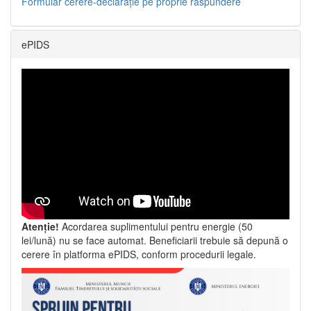
Formular cerere-declarație pe proprie răspundere
ePIDS
Atenție!
Acordarea suplimentului pentru energie (50
lei/lună) nu se face automat. Beneficiarii trebuie să depună o
cerere în platforma ePIDS, conform procedurii legale.