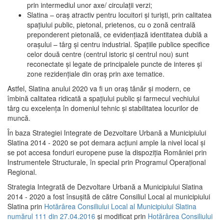
prin intermediul unor axe/ circulații verzi;
Slatina – oraş atractiv pentru locuitori şi turişti, prin calitatea
spaţiului public, pietonal, prietenos, cu o zonă centrală
preponderent pietonală, ce evidenţiază identitatea dublă a
oraşului – târg şi centru industrial. Spaţiile publice specifice
celor două centre (centrul istoric şi centrul nou) sunt
reconectate şi legate de principalele puncte de interes şi
zone rezidenţiale din oraş prin axe tematice.
Astfel, Slatina anului 2020 va fi un oraş tânăr şi modern, ce
îmbină calitatea ridicată a spaţiului public şi farmecul vechiului
târg cu excelenţa în domeniul tehnic şi stabilitatea locurilor de
muncă.
În baza Strategiei Integrate de Dezvoltare Urbană a Municipiului
Slatina 2014 - 2020 se pot demara acţiuni ample la nivel local şi
se pot accesa fonduri europene puse la dispoziţia României prin
Instrumentele Structurale, în special prin Programul Operațional
Regional.
Strategia Integrată de Dezvoltare Urbană a Municipiului Slatina
2014 - 2020 a fost însuşită de către Consiliul Local al municipiului
Slatina prin
Hotărârea Consiliului Local al Municipiului Slatina
numărul 111 din 27.04.2016
și modificat prin
Hotărârea Consiliului