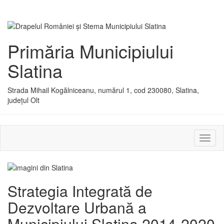
Primăria Municipiului
Slatina
Strada Mihail Kogălniceanu, numărul 1, cod 230080, Slatina,
județul Olt
Activ
sau
dezac
meniu
Strategia Integrată de
Dezvoltare Urbană a
Municipiului Slatina 2014-2020