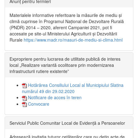
Anunț pentru fermieri
Materialele informative referitoare la măsurile de mediu și
climă cuprinse în Programul Național de Dezvoltare Rurală
(PNDR) 2014 – 2020, aferent Campaniei 2021, pot fi
accesate pe site-ul Ministerului Agriculturii și Dezvoltării
Rurale
https://www.madr.ro/masuri-de-mediu-si-clima.html
Expropriere pentru lucrarea de utilitate publică de interes
local „Realizare variantă ocolitoare prin modernizarea
infrastructurii rutiere existente”
Hotărârea Consiliului Local al Municipiului Slatina
numărul 49 din 29.02.2020
Notificare de acces în teren
Convocare
Serviciul Public Comunitar Local de Evidență a Persoanelor
Adresează invitația tuturor cetățenilor care nu dețin acte de