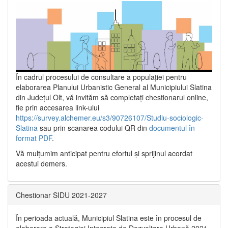
În cadrul procesului de consultare a populaţiei pentru
elaborarea Planului Urbanistic General al Municipiului Slatina
din Județul Olt, vă invităm să completați chestionarul online,
fie prin accesarea link-ului
https://survey.alchemer.eu/s3/90726107/Studiu-sociologic-
Slatina
sau prin scanarea codului QR din
documentul în
format PDF
.
Vă mulţumim anticipat pentru efortul şi sprijinul acordat
acestui demers.
Chestionar SIDU 2021-2027
În perioada actuală, Municipiul Slatina este în procesul de
elaborare a Strategiei Integrate de Dezvoltare Urbană 2021‐