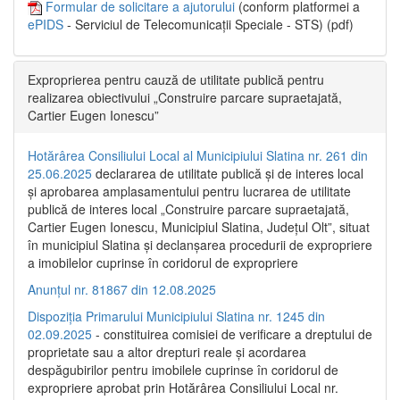
Formular de solicitare a ajutorului
(conform platformei a
ePIDS
- Serviciul de Telecomunicații Speciale - STS) (pdf)
Exproprierea pentru cauză de utilitate publică pentru
realizarea obiectivului „Construire parcare supraetajată,
Cartier Eugen Ionescu”
Hotărârea Consiliului Local al Municipiului Slatina nr. 261 din
25.06.2025
declararea de utilitate publică și de interes local
și aprobarea amplasamentului pentru lucrarea de utilitate
publică de interes local „Construire parcare supraetajată,
Cartier Eugen Ionescu, Municipiul Slatina, Județul Olt”, situat
în municipiul Slatina și declanșarea procedurii de expropriere
a imobilelor cuprinse în coridorul de expropriere
Anunțul nr. 81867 din 12.08.2025
Dispoziția Primarului Municipiului Slatina nr. 1245 din
02.09.2025
- constituirea comisiei de verificare a dreptului de
proprietate sau a altor drepturi reale și acordarea
despăgubirilor pentru imobilele cuprinse în coridorul de
expropriere aprobat prin Hotărârea Consiliului Local nr.