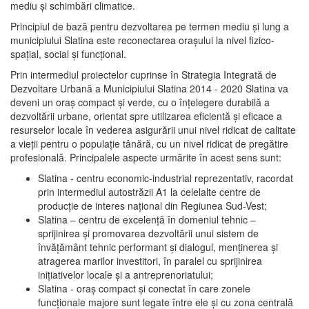
mediu şi schimbări climatice.
Principiul de bază pentru dezvoltarea pe termen mediu şi lung a
municipiului Slatina este reconectarea oraşului la nivel fizico-
spaţial, social şi funcţional.
Prin intermediul proiectelor cuprinse în Strategia Integrată de
Dezvoltare Urbană a Municipiului Slatina 2014 - 2020 Slatina va
deveni un oraş compact şi verde, cu o înţelegere durabilă a
dezvoltării urbane, orientat spre utilizarea eficientă şi eficace a
resurselor locale în vederea asigurării unui nivel ridicat de calitate
a vieţii pentru o populaţie tânără, cu un nivel ridicat de pregătire
profesională. Principalele aspecte urmărite în acest sens sunt:
Slatina - centru economic-industrial reprezentativ, racordat
prin intermediul autostrăzii A1 la celelalte centre de
producţie de interes naţional din Regiunea Sud-Vest;
Slatina – centru de excelenţă în domeniul tehnic –
sprijinirea şi promovarea dezvoltării unui sistem de
învăţământ tehnic performant şi dialogul, menţinerea şi
atragerea marilor investitori, în paralel cu sprijinirea
iniţiativelor locale şi a antreprenoriatului;
Slatina - oraş compact şi conectat în care zonele
funcţionale majore sunt legate între ele şi cu zona centrală