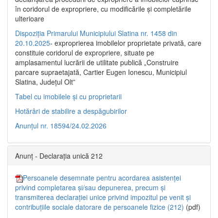
în coridorul de expropriere, cu modificările şi completările
ulterioare
Dispoziția Primarului Municipiului Slatina nr. 1458 din
20.10.2025
- exproprierea imobilelor proprietate privată, care
constituie coridorul de expropriere, situate pe
amplasamentul lucrării de utilitate publică „Construire
parcare supraetajată, Cartier Eugen Ionescu, Municipiul
Slatina, Județul Olt”
Tabel cu imobilele și cu proprietarii
Hotărâri de stabilire a despăgubirilor
Anunțul nr. 18594/24.02.2026
Anunț - Declarația unică 212
Persoanele desemnate pentru acordarea asistenței
privind completarea și/sau depunerea, precum și
transmiterea declarației unice privind impozitul pe venit și
contribuțiile sociale datorare de persoanele fizice (212)
(pdf)