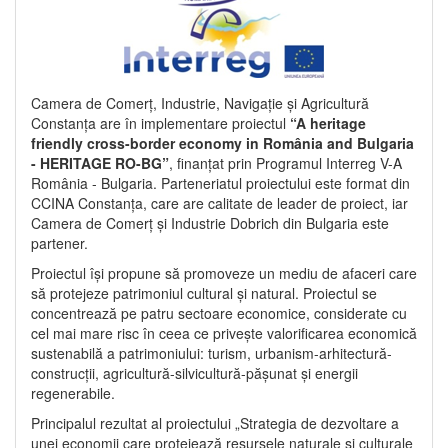
Camera de Comerț, Industrie, Navigație și Agricultură
Constanța are în implementare proiectul
“A heritage
friendly cross-border economy in România and Bulgaria
- HERITAGE RO-BG”
, finanțat prin Programul Interreg V-A
România - Bulgaria. Parteneriatul proiectului este format din
CCINA Constanța, care are calitate de leader de proiect, iar
Camera de Comerț și Industrie Dobrich din Bulgaria este
partener.
Proiectul își propune să promoveze un mediu de afaceri care
să protejeze patrimoniul cultural și natural. Proiectul se
concentrează pe patru sectoare economice, considerate cu
cel mai mare risc în ceea ce privește valorificarea economică
sustenabilă a patrimoniului: turism, urbanism-arhitectură-
construcții, agricultură-silvicultură-pășunat și energii
regenerabile.
Principalul rezultat al proiectului „Strategia de dezvoltare a
unei economii care protejează resursele naturale și culturale