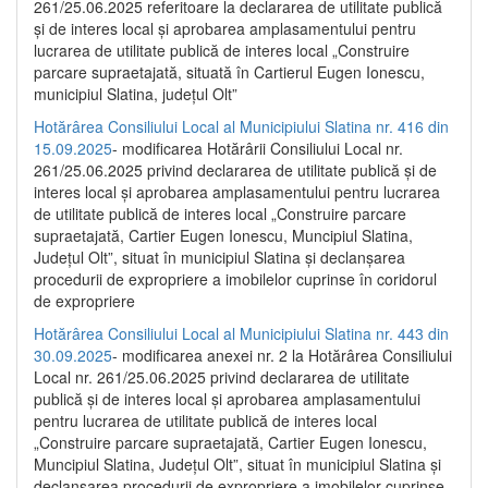
261/25.06.2025 referitoare la declararea de utilitate publică
și de interes local și aprobarea amplasamentului pentru
lucrarea de utilitate publică de interes local „Construire
parcare supraetajată, situată în Cartierul Eugen Ionescu,
municipiul Slatina, județul Olt”
Hotărârea Consiliului Local al Municipiului Slatina nr. 416 din
15.09.2025
- modificarea Hotărârii Consiliului Local nr.
261/25.06.2025 privind declararea de utilitate publică și de
interes local și aprobarea amplasamentului pentru lucrarea
de utilitate publică de interes local „Construire parcare
supraetajată, Cartier Eugen Ionescu, Muncipiul Slatina,
Județul Olt”, situat în municipiul Slatina și declanșarea
procedurii de expropriere a imobilelor cuprinse în coridorul
de expropriere
Hotărârea Consiliului Local al Municipiului Slatina nr. 443 din
30.09.2025
- modificarea anexei nr. 2 la Hotărârea Consiliului
Local nr. 261/25.06.2025 privind declararea de utilitate
publică şi de interes local şi aprobarea amplasamentului
pentru lucrarea de utilitate publică de interes local
„Construire parcare supraetajată, Cartier Eugen Ionescu,
Muncipiul Slatina, Judeţul Olt”, situat în municipiul Slatina şi
declanşarea procedurii de expropriere a imobilelor cuprinse