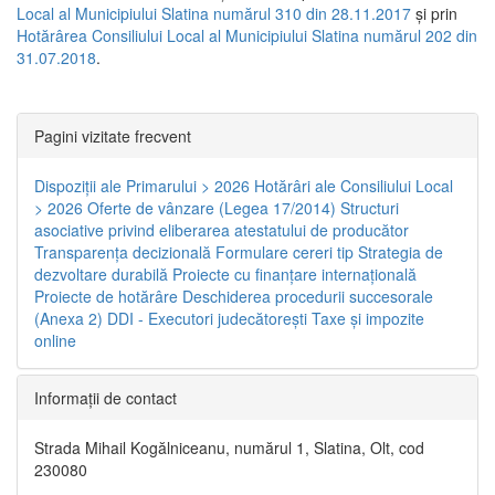
Local al Municipiului Slatina numărul 310 din 28.11.2017
și prin
Hotărârea Consiliului Local al Municipiului Slatina numărul 202 din
31.07.2018
.
Pagini vizitate frecvent
Dispoziţii ale Primarului > 2026
Hotărâri ale Consiliului Local
> 2026
Oferte de vânzare (Legea 17/2014)
Structuri
asociative privind eliberarea atestatului de producător
Transparenţa decizională
Formulare cereri tip
Strategia de
dezvoltare durabilă
Proiecte cu finanţare internaţională
Proiecte de hotărâre
Deschiderea procedurii succesorale
(Anexa 2)
DDI - Executori judecătorești
Taxe şi impozite
online
Informaţii de contact
Strada Mihail Kogălniceanu, numărul 1, Slatina, Olt, cod
230080