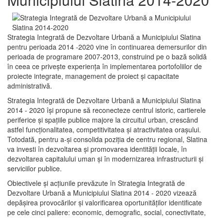
Strategia Integrată de Dezvoltare Urbană a Municipiului Slatina
pentru perioada 2014 -2020 vine în continuarea demersurilor din
perioada de programare 2007-2013, construind pe o bază solidă
în ceea ce priveşte experienţa în implementarea portofoliilor de
proiecte integrate, management de proiect și capacitate
administrativă.
Strategia Integrată de Dezvoltare Urbană a Municipiului Slatina
2014 - 2020 își propune să reconecteze centrul istoric, cartierele
periferice şi spaţiile publice majore la circuitul urban, crescând
astfel funcţionalitatea, competitivitatea şi atractivitatea oraşului.
Totodată, pentru a-şi consolida poziţia de centru regional, Slatina
va investi în dezvoltarea şi promovarea identităţii locale, în
dezvoltarea capitalului uman şi în modernizarea infrastructurii şi
serviciilor publice.
Obiectivele şi acţiunile prevăzute în Strategia Integrată de
Dezvoltare Urbană a Municipiului Slatina 2014 - 2020 vizează
depășirea provocărilor şi valorificarea oportunităţilor identificate
pe cele cinci paliere: economic, demografic, social, conectivitate,