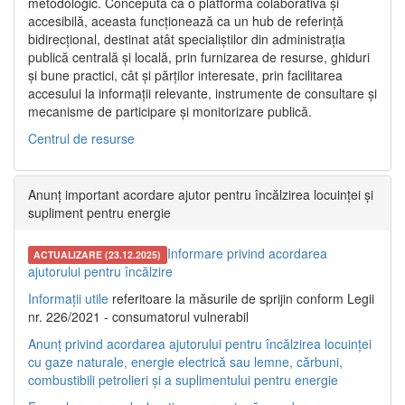
metodologic. Concepută ca o platformă colaborativă și
accesibilă, aceasta funcționează ca un hub de referință
bidirecțional, destinat atât specialiștilor din administrația
publică centrală și locală, prin furnizarea de resurse, ghiduri
și bune practici, cât și părților interesate, prin facilitarea
accesului la informații relevante, instrumente de consultare și
mecanisme de participare și monitorizare publică.
Centrul de resurse
Anunț important acordare ajutor pentru încălzirea locuinței și
supliment pentru energie
Informare privind acordarea
ACTUALIZARE (23.12.2025)
ajutorului pentru încălzire
Informații utile
referitoare la măsurile de sprijin conform Legii
nr. 226/2021 - consumatorul vulnerabil
Anunț privind acordarea ajutorului pentru încălzirea locuinței
cu gaze naturale, energie electrică sau lemne, cărbuni,
combustibili petrolieri și a suplimentului pentru energie