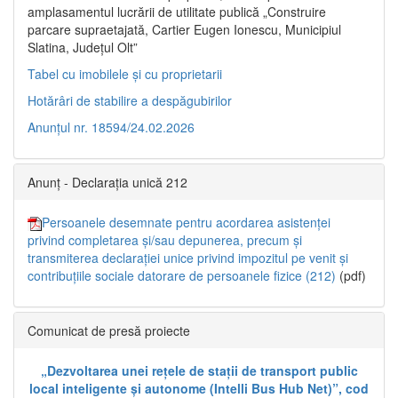
amplasamentul lucrării de utilitate publică „Construire
parcare supraetajată, Cartier Eugen Ionescu, Municipiul
Slatina, Județul Olt”
Tabel cu imobilele și cu proprietarii
Hotărâri de stabilire a despăgubirilor
Anunțul nr. 18594/24.02.2026
Anunț - Declarația unică 212
Persoanele desemnate pentru acordarea asistenței
privind completarea și/sau depunerea, precum și
transmiterea declarației unice privind impozitul pe venit și
contribuțiile sociale datorare de persoanele fizice (212)
(pdf)
Comunicat de presă proiecte
„Dezvoltarea unei rețele de stații de transport public
local inteligente și autonome (Intelli Bus Hub Net)”, cod