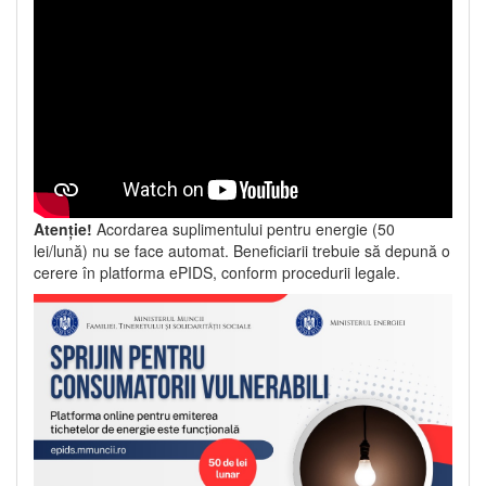
Atenție!
Acordarea suplimentului pentru energie (50
lei/lună) nu se face automat. Beneficiarii trebuie să depună o
cerere în platforma ePIDS, conform procedurii legale.