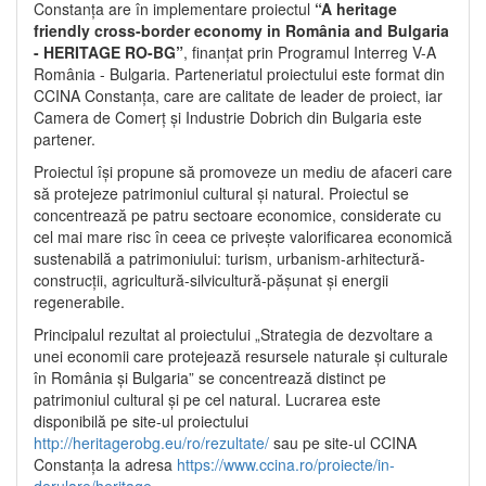
Constanța are în implementare proiectul
“A heritage
friendly cross-border economy in România and Bulgaria
- HERITAGE RO-BG”
, finanțat prin Programul Interreg V-A
România - Bulgaria. Parteneriatul proiectului este format din
CCINA Constanța, care are calitate de leader de proiect, iar
Camera de Comerț și Industrie Dobrich din Bulgaria este
partener.
Proiectul își propune să promoveze un mediu de afaceri care
să protejeze patrimoniul cultural și natural. Proiectul se
concentrează pe patru sectoare economice, considerate cu
cel mai mare risc în ceea ce privește valorificarea economică
sustenabilă a patrimoniului: turism, urbanism-arhitectură-
construcții, agricultură-silvicultură-pășunat și energii
regenerabile.
Principalul rezultat al proiectului „Strategia de dezvoltare a
unei economii care protejează resursele naturale și culturale
în România și Bulgaria” se concentrează distinct pe
patrimoniul cultural și pe cel natural. Lucrarea este
disponibilă pe site-ul proiectului
http://heritagerobg.eu/ro/rezultate/
sau pe site-ul CCINA
Constanța la adresa
https://www.ccina.ro/proiecte/in-
derulare/heritage
.