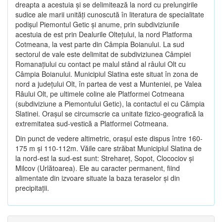
dreapta a acestuia şi se delimitează la nord cu prelungirile
sudice ale marii unităţi cunoscută în literatura de specialitate
podişul Piemontul Getic şi anume, prin subdiviziunile
acestuia de est prin Dealurile Olteţului, la nord Platforma
Cotmeana, la vest parte din Câmpia Boianului. La sud
sectorul de vale este delimitat de subdiviziunea Câmpiei
Romanaţiului cu contact pe malul stând al râului Olt cu
Câmpia Boianului. Municipiul Slatina este situat în zona de
nord a judeţului Olt, în partea de vest a Munteniei, pe Valea
Râului Olt, pe ultimele coline ale Platformei Cotmeana
(subdiviziune a Piemontului Getic), la contactul ei cu Câmpia
Slatinei. Oraşul se circumscrie ca unitate fizico-geografică la
extremitatea sud-vestică a Platformei Cotmeana.
Din punct de vedere altimetric, oraşul este dispus între 160-
175 m şi 110-112m. Văile care străbat Municipiul Slatina de
la nord-est la sud-est sunt: Strehareţ, Sopot, Clocociov şi
Milcov (Urlătoarea). Ele au caracter permanent, fiind
alimentate din izvoare situate la baza teraselor şi din
precipitaţii.