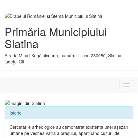
Primăria Municipiului
Slatina
Strada Mihail Kogălniceanu, numărul 1, cod 230080, Slatina,
județul Olt
Activ
sau
dezac
meniu
Istoric
Cercetările arheologice au demonstrat existenţa unei aşezări
umane pe vechea vatră a oraşului, aparţinând culturii de