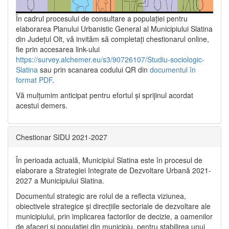
În cadrul procesului de consultare a populaţiei pentru
elaborarea Planului Urbanistic General al Municipiului Slatina
din Județul Olt, vă invităm să completați chestionarul online,
fie prin accesarea link-ului
https://survey.alchemer.eu/s3/90726107/Studiu-sociologic-
Slatina
sau prin scanarea codului QR din
documentul în
format PDF
.
Vă mulţumim anticipat pentru efortul şi sprijinul acordat
acestui demers.
Chestionar SIDU 2021-2027
În perioada actuală, Municipiul Slatina este în procesul de
elaborare a Strategiei Integrate de Dezvoltare Urbană 2021‐
2027 a Municipiului Slatina.
Documentul strategic are rolul de a reflecta viziunea,
obiectivele strategice și direcțiile sectoriale de dezvoltare ale
municipiului, prin implicarea factorilor de decizie, a oamenilor
de afaceri și populației din municipiu, pentru stabilirea unui