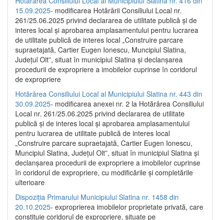
Hotărârea Consiliului Local al Municipiului Slatina nr. 416 din
15.09.2025
- modificarea Hotărârii Consiliului Local nr.
261/25.06.2025 privind declararea de utilitate publică și de
interes local și aprobarea amplasamentului pentru lucrarea
de utilitate publică de interes local „Construire parcare
supraetajată, Cartier Eugen Ionescu, Muncipiul Slatina,
Județul Olt”, situat în municipiul Slatina și declanșarea
procedurii de expropriere a imobilelor cuprinse în coridorul
de expropriere
Hotărârea Consiliului Local al Municipiului Slatina nr. 443 din
30.09.2025
- modificarea anexei nr. 2 la Hotărârea Consiliului
Local nr. 261/25.06.2025 privind declararea de utilitate
publică şi de interes local şi aprobarea amplasamentului
pentru lucrarea de utilitate publică de interes local
„Construire parcare supraetajată, Cartier Eugen Ionescu,
Muncipiul Slatina, Judeţul Olt”, situat în municipiul Slatina şi
declanşarea procedurii de expropriere a imobilelor cuprinse
în coridorul de expropriere, cu modificările şi completările
ulterioare
Dispoziția Primarului Municipiului Slatina nr. 1458 din
20.10.2025
- exproprierea imobilelor proprietate privată, care
constituie coridorul de expropriere, situate pe