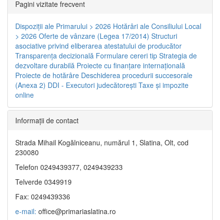
Pagini vizitate frecvent
Dispoziţii ale Primarului > 2026
Hotărâri ale Consiliului Local
> 2026
Oferte de vânzare (Legea 17/2014)
Structuri
asociative privind eliberarea atestatului de producător
Transparenţa decizională
Formulare cereri tip
Strategia de
dezvoltare durabilă
Proiecte cu finanţare internaţională
Proiecte de hotărâre
Deschiderea procedurii succesorale
(Anexa 2)
DDI - Executori judecătorești
Taxe şi impozite
online
Informaţii de contact
Strada Mihail Kogălniceanu, numărul 1, Slatina, Olt, cod
230080
Telefon 0249439377, 0249439233
Telverde 0349919
Fax: 0249439336
e-mail:
office@primariaslatina.ro