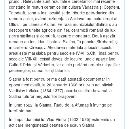
prund . Relevante sunt rezultatele cercetărilor mai recente
constând în resturi ceramice din cultura Vădastra şi Coţofeni.
Totodată, zona a fost locuită şi de triburile geto-dacice din
ramura acilor, având rezidenţa la Acidava, pe malul drept al
Oltului, pe Limesul Alutan. Pe raza municipiului Slatina s-au
descoperit unelte agricole din fier, ceramică romană de lux
(terra sigillata) şi comună, tezaure monetare. Două aşezări
romane au fost identificate la Slatina, în punctul Strehareţi şi
în cartierul Cireaşov. Atestarea materială a locuirii acestui
areal este mai slabă pentru secolele IV-VII p.Ch., însă pentru
secolele VIII-XIII există dovezi de locuire, unele aparţinând
Culturii Dridu şi Vădastra, iar altele purtând urmele migraţiilor
pecenegilor, cumanilor şi tătarilor.
Slatina a fost pentru prima dată atestată documentar în
epoca medievală, la 20 ianuarie 1368 printr-un act oficial:
Vladislav I Vlaicu (1364-1377) acorda scutire de vamă la
Slatina tuturor negustorilor braşoveni.
În iunie 1522, la Slatina, Radu de la Afumaţi îi învinge pe
turcii otomani.
În timpul domniei lui Vlad Vintilă (1532-1535) este emis un
act care menţionează cetatea de scaun Slatina