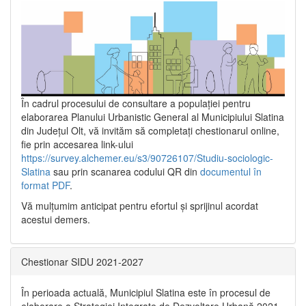
În cadrul procesului de consultare a populaţiei pentru
elaborarea Planului Urbanistic General al Municipiului Slatina
din Județul Olt, vă invităm să completați chestionarul online,
fie prin accesarea link-ului
https://survey.alchemer.eu/s3/90726107/Studiu-sociologic-
Slatina
sau prin scanarea codului QR din
documentul în
format PDF
.
Vă mulţumim anticipat pentru efortul şi sprijinul acordat
acestui demers.
Chestionar SIDU 2021-2027
În perioada actuală, Municipiul Slatina este în procesul de
elaborare a Strategiei Integrate de Dezvoltare Urbană 2021‐