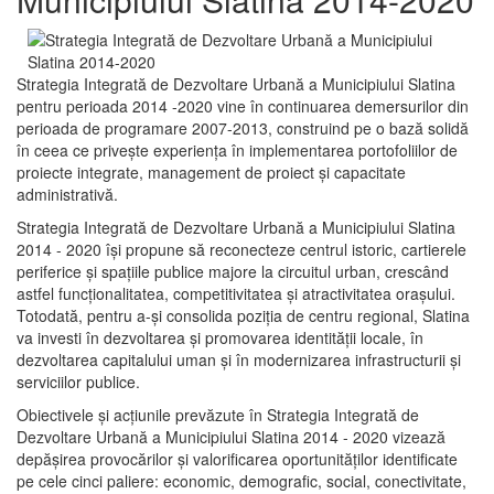
Strategia Integrată de Dezvoltare Urbană a Municipiului Slatina
pentru perioada 2014 -2020 vine în continuarea demersurilor din
perioada de programare 2007-2013, construind pe o bază solidă
în ceea ce priveşte experienţa în implementarea portofoliilor de
proiecte integrate, management de proiect și capacitate
administrativă.
Strategia Integrată de Dezvoltare Urbană a Municipiului Slatina
2014 - 2020 își propune să reconecteze centrul istoric, cartierele
periferice şi spaţiile publice majore la circuitul urban, crescând
astfel funcţionalitatea, competitivitatea şi atractivitatea oraşului.
Totodată, pentru a-şi consolida poziţia de centru regional, Slatina
va investi în dezvoltarea şi promovarea identităţii locale, în
dezvoltarea capitalului uman şi în modernizarea infrastructurii şi
serviciilor publice.
Obiectivele şi acţiunile prevăzute în Strategia Integrată de
Dezvoltare Urbană a Municipiului Slatina 2014 - 2020 vizează
depășirea provocărilor şi valorificarea oportunităţilor identificate
pe cele cinci paliere: economic, demografic, social, conectivitate,