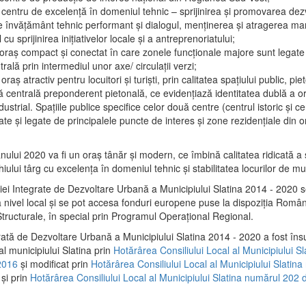
 centru de excelenţă în domeniul tehnic – sprijinirea şi promovarea dezv
 învăţământ tehnic performant şi dialogul, menţinerea şi atragerea maril
 cu sprijinirea iniţiativelor locale şi a antreprenoriatului;
 oraş compact şi conectat în care zonele funcţionale majore sunt legate 
rală prin intermediul unor axe/ circulații verzi;
oraş atractiv pentru locuitori şi turişti, prin calitatea spaţiului public, pi
 centrală preponderent pietonală, ce evidenţiază identitatea dublă a ora
dustrial. Spaţiile publice specifice celor două centre (centrul istoric şi c
te şi legate de principalele puncte de interes şi zone rezidenţiale din o
.
anului 2020 va fi un oraş tânăr şi modern, ce îmbină calitatea ridicată a 
hiului târg cu excelenţa în domeniul tehnic şi stabilitatea locurilor de m
iei Integrate de Dezvoltare Urbană a Municipiului Slatina 2014 - 2020
a nivel local şi se pot accesa fonduri europene puse la dispoziţia Român
tructurale, în special prin Programul Operațional Regional.
rată de Dezvoltare Urbană a Municipiului Slatina 2014 - 2020 a fost îns
al municipiului Slatina prin
Hotărârea Consiliului Local al Municipiului S
2016
și modificat prin
Hotărârea Consiliului Local al Municipiului Slatin
și prin
Hotărârea Consiliului Local al Municipiului Slatina numărul 202