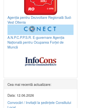
Agenția pentru Dezvoltare Regională Sud-
Vest Oltenia
A.N.P.C.P.P.S.R.
E-guvernare
Agenția
Națională pentru Ocuparea Forței de
Muncă
Cea mai recentă actualizare:
Data: 12.06.2026
Convocări / Invitaţii la şedinţele Consiliului
Local