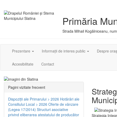
Primăria Muni
Strada Mihail Kogălniceanu, numă
Prezentare
Informații de interes public
Despre ora
Accesibilitate
Contact
Pagini vizitate frecvent
Strateg
Municip
Dispoziţii ale Primarului > 2026
Hotărâri ale
Consiliului Local > 2026
Oferte de vânzare
(Legea 17/2014)
Structuri asociative
privind eliberarea atestatului de producător
Strategia Integ