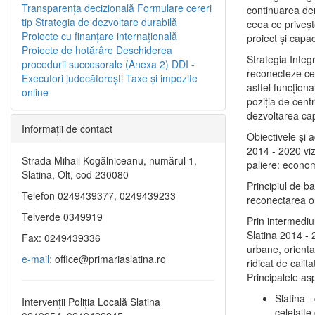
Transparenţa decizională
Formulare cereri
continuarea de
tip
Strategia de dezvoltare durabilă
ceea ce priveşt
Proiecte cu finanţare internaţională
proiect și capac
Proiecte de hotărâre
Deschiderea
Strategia Integ
procedurii succesorale (Anexa 2)
DDI -
reconecteze cent
Executori judecătorești
Taxe şi impozite
astfel funcţiona
online
poziţia de centr
dezvoltarea capi
Informaţii de contact
Obiectivele şi 
2014 - 2020 vize
Strada Mihail Kogălniceanu, numărul 1,
paliere: econom
Slatina, Olt, cod 230080
Principiul de b
Telefon 0249439377, 0249439233
reconectarea ora
Telverde 0349919
Prin intermediu
Slatina 2014 - 
Fax: 0249439336
urbane, orientat
e-mail:
office@primariaslatina.ro
ridicat de calit
Principalele as
Slatina -
Intervenții Poliția Locală Slatina
celelalte