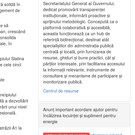
Secretariatului General al Guvernului,
ă solidă în
dedicat promovării transparenței
nagement de
instituționale, informării proactive și
sprijinului metodologic. Concepută ca o
ne să
platformă colaborativă și accesibilă,
urban, crescând
aceasta funcționează ca un hub de
consolida
referință bidirecțional, destinat atât
ale, în
specialiștilor din administrația publică
centrală și locală, prin furnizarea de
resurse, ghiduri și bune practici, cât și
iului Slatina
părților interesate, prin facilitarea accesului
e cele cinci
la informații relevante, instrumente de
consultare și mecanisme de participare și
ste
monitorizare publică.
Centrul de resurse
icipiului
ă a dezvoltării
ării unui nivel
Anunț important acordare ajutor pentru
fesională.
încălzirea locuinței și supliment pentru
energie
trăzii A1 la