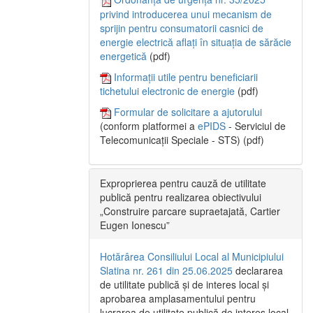
privind introducerea unui mecanism de
sprijin pentru consumatorii casnici de
energie electrică aflați în situația de sărăcie
energetică
(pdf)
Informații utile pentru beneficiarii
tichetului electronic de energie
(pdf)
Formular de solicitare a ajutorului
(conform platformei a
ePIDS
- Serviciul de
Telecomunicații Speciale - STS) (pdf)
Exproprierea pentru cauză de utilitate
publică pentru realizarea obiectivului
„Construire parcare supraetajată, Cartier
Eugen Ionescu”
Hotărârea Consiliului Local al Municipiului
Slatina nr. 261 din 25.06.2025
declararea
de utilitate publică și de interes local și
aprobarea amplasamentului pentru
lucrarea de utilitate publică de interes local