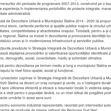
mersurilor din perioada de programare 2007-2013, construind pe o baz
e experienţa în implementarea portofoliilor de proiecte integrate, ma
itate administrativă.
rată de Dezvoltare Urbană a Municipiului Slatina 2014 - 2020 își propu
rul istoric, cartierele periferice şi spaţiile publice majore la circuitul 
litatea, competitivitatea şi atractivitatea oraşului. Totodată, pentru a-şi 
u regional, Slatina va investi în dezvoltarea şi promovarea identităţii loc
talului uman şi în modernizarea infrastructurii şi serviciilor publice.
acţiunile prevăzute în Strategia Integrată de Dezvoltare Urbană a Municip
ază depășirea provocărilor şi valorificarea oportunităţilor identificate p
ic, demografic, social, conectivitate, mediu şi schimbări climatice.
ază pentru dezvoltarea pe termen mediu şi lung a municipiului Slatina e
şului la nivel fizico-spaţial, social şi funcţional.
l proiectelor cuprinse în Strategia Integrată de Dezvoltare Urbană a Mun
2020 Slatina va deveni un oraş compact şi verde, cu o înţelegere durabil
 spre utilizarea eficientă şi eficace a resurselor locale în vederea asigur
ate a vieţii pentru o populaţie tânără, cu un nivel ridicat de pregătire pro
pecte urmărite în acest sens sunt:
 centru economic-industrial reprezentativ, racordat prin intermediul autos
 centre de producţie de interes naţional din Regiunea Sud-Vest;