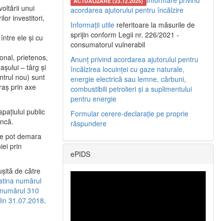
Informare privind
ACTUALIZARE (23.12.2025)
oltării unui
acordarea ajutorului pentru încălzire
or investitori,
Informații utile
referitoare la măsurile de
sprijin conform Legii nr. 226/2021 -
între ele şi cu
consumatorul vulnerabil
etonal, prietenos,
Anunț privind acordarea ajutorului pentru
şului – târg şi
încălzirea locuinței cu gaze naturale,
entrul nou) sunt
energie electrică sau lemne, cărbuni,
raş prin axe
combustibili petrolieri și a suplimentului
pentru energie
spaţiului public
Formular cerere-declarație pe proprie
uncă.
răspundere
 se pot demara
iei prin
ePIDS
uşită de către
latina numărul
a numărul 310
 din 31.07.2018
.