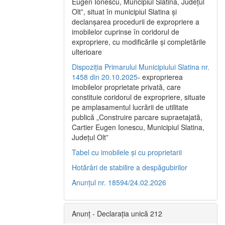
Eugen Ionescu, Muncipiul Slatina, Judeţul
Olt”, situat în municipiul Slatina şi
declanşarea procedurii de expropriere a
imobilelor cuprinse în coridorul de
expropriere, cu modificările şi completările
ulterioare
Dispoziția Primarului Municipiului Slatina nr.
1458 din 20.10.2025
- exproprierea
imobilelor proprietate privată, care
constituie coridorul de expropriere, situate
pe amplasamentul lucrării de utilitate
publică „Construire parcare supraetajată,
Cartier Eugen Ionescu, Municipiul Slatina,
Județul Olt”
Tabel cu imobilele și cu proprietarii
Hotărâri de stabilire a despăgubirilor
Anunțul nr. 18594/24.02.2026
Anunț - Declarația unică 212