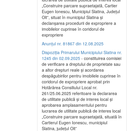
„Construire parcare supraetajată, Cartier
Eugen Ionescu, Municipiul Slatina, Județul
Olt”, situat în municipiul Slatina și
declanșarea procedurii de expropriere a
imobilelor cuprinse în coridorul de
expropriere
Anunțul nr. 81867 din 12.08.2025
Dispoziția Primarului Municipiului Slatina nr.
1245 din 02.09.2025
- constituirea comisiei
de verificare a dreptului de proprietate sau
a altor drepturi reale și acordarea
despăgubirilor pentru imobilele cuprinse în
coridorul de expropriere aprobat prin
Hotărârea Consiliului Local nr.
261/25.06.2025 referitoare la declararea
de utilitate publică și de interes local și
aprobarea amplasamentului pentru
lucrarea de utilitate publică de interes local
„Construire parcare supraetajată, situată în
Cartierul Eugen Ionescu, municipiul
Slatina, județul Olt”