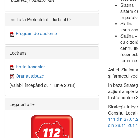
0249954, 0249422245
Slatina –
sistem de
în paralel
Instituția Prefectului - Județul Olt
Slatina -
zona cent
Program de audiențe
Slatina – 
cu o zonă
centru in
Loctrans
reconecta
tematice
Harta traseelor
Astfel, Slatina 
şi farmecul vec
Orar autobuze
În baza Strateg
(valabil începând cu 1 iunie 2018)
acţiuni ample l
Instrumentele S
Legături utile
Strategia Integ
Consiliul Local 
111 din 27.04.
din 28.11.2017