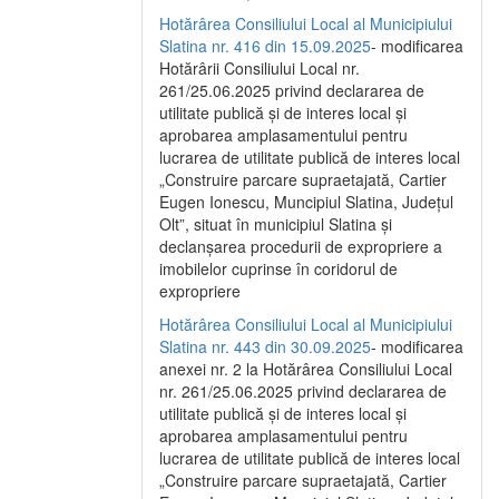
Hotărârea Consiliului Local al Municipiului
Slatina nr. 416 din 15.09.2025
- modificarea
Hotărârii Consiliului Local nr.
261/25.06.2025 privind declararea de
utilitate publică și de interes local și
aprobarea amplasamentului pentru
lucrarea de utilitate publică de interes local
„Construire parcare supraetajată, Cartier
Eugen Ionescu, Muncipiul Slatina, Județul
Olt”, situat în municipiul Slatina și
declanșarea procedurii de expropriere a
imobilelor cuprinse în coridorul de
expropriere
Hotărârea Consiliului Local al Municipiului
Slatina nr. 443 din 30.09.2025
- modificarea
anexei nr. 2 la Hotărârea Consiliului Local
nr. 261/25.06.2025 privind declararea de
utilitate publică şi de interes local şi
aprobarea amplasamentului pentru
lucrarea de utilitate publică de interes local
„Construire parcare supraetajată, Cartier