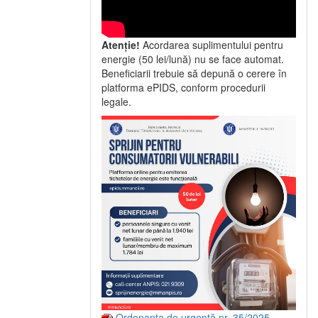
Atenție!
Acordarea suplimentului pentru
energie (50 lei/lună) nu se face automat.
Beneficiarii trebuie să depună o cerere în
platforma ePIDS, conform procedurii
legale.
Ordonanța de urgență nr. 35/2025