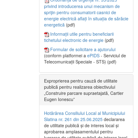
privind introducerea unui mecanism de
sprijin pentru consumatorii casnici de
energie electrică aflați în situația de sărăcie
energetică
(pdf)
Informații utile pentru beneficiarii
tichetului electronic de energie
(pdf)
Formular de solicitare a ajutorului
(conform platformei a
ePIDS
- Serviciul de
Telecomunicații Speciale - STS) (pdf)
Exproprierea pentru cauză de utilitate
publică pentru realizarea obiectivului
„Construire parcare supraetajată, Cartier
Eugen Ionescu”
Hotărârea Consiliului Local al Municipiului
Slatina nr. 261 din 25.06.2025
declararea
de utilitate publică și de interes local și
aprobarea amplasamentului pentru
lucrarea de utilitate publică de interes local