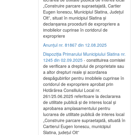
„Construire parcare supraetajată, Cartier
Eugen Ionescu, Municipiul Slatina, Județul
Olt”, situat în municipiul Slatina și
declanșarea procedurii de expropriere a
imobilelor cuprinse în coridorul de
expropriere
Anunțul nr. 81867 din 12.08.2025
Dispoziția Primarului Municipiului Slatina nr.
1245 din 02.09.2025
- constituirea comisiei
de verificare a dreptului de proprietate sau
a altor drepturi reale și acordarea
despăgubirilor pentru imobilele cuprinse în
coridorul de expropriere aprobat prin
Hotărârea Consiliului Local nr.
261/25.06.2025 referitoare la declararea
de utilitate publică și de interes local și
aprobarea amplasamentului pentru
lucrarea de utilitate publică de interes local
„Construire parcare supraetajată, situată în
Cartierul Eugen Ionescu, municipiul
Slatina, județul Olt”