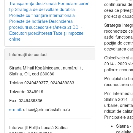
Transparenţa decizională
Formulare cereri
continuarea de
tip
Strategia de dezvoltare durabilă
ceea ce priveşt
Proiecte cu finanţare internaţională
proiect și capac
Proiecte de hotărâre
Deschiderea
Strategia Integ
procedurii succesorale (Anexa 2)
DDI -
reconecteze cent
Executori judecătorești
Taxe şi impozite
astfel funcţiona
online
poziţia de centr
dezvoltarea capi
Informaţii de contact
Obiectivele şi 
2014 - 2020 vize
Strada Mihail Kogălniceanu, numărul 1,
paliere: econom
Slatina, Olt, cod 230080
Principiul de b
Telefon 0249439377, 0249439233
reconectarea ora
Telverde 0349919
Prin intermediu
Slatina 2014 - 
Fax: 0249439336
urbane, orientat
e-mail:
office@primariaslatina.ro
ridicat de calit
Principalele as
Slatina -
Intervenții Poliția Locală Slatina
celelalte