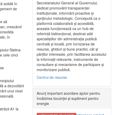
Secretariatului General al Guvernului,
ă solidă în
dedicat promovării transparenței
nagement de
instituționale, informării proactive și
sprijinului metodologic. Concepută ca o
ne să
platformă colaborativă și accesibilă,
urban, crescând
aceasta funcționează ca un hub de
consolida
referință bidirecțional, destinat atât
ale, în
specialiștilor din administrația publică
centrală și locală, prin furnizarea de
resurse, ghiduri și bune practici, cât și
iului Slatina
părților interesate, prin facilitarea accesului
e cele cinci
la informații relevante, instrumente de
consultare și mecanisme de participare și
ste
monitorizare publică.
Centrul de resurse
icipiului
ă a dezvoltării
ării unui nivel
Anunț important acordare ajutor pentru
fesională.
încălzirea locuinței și supliment pentru
energie
trăzii A1 la