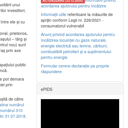
Informare privind
ACTUALIZARE (23.12.2025)
oltării unui
acordarea ajutorului pentru încălzire
or investitori,
Informații utile
referitoare la măsurile de
sprijin conform Legii nr. 226/2021 -
între ele şi cu
consumatorul vulnerabil
etonal, prietenos,
Anunț privind acordarea ajutorului pentru
şului – târg şi
încălzirea locuinței cu gaze naturale,
entrul nou) sunt
energie electrică sau lemne, cărbuni,
raş prin axe
combustibili petrolieri și a suplimentului
pentru energie
spaţiului public
Formular cerere-declarație pe proprie
uncă.
răspundere
 se pot demara
iei prin
ePIDS
uşită de către
latina numărul
a numărul 310
 din 31.07.2018
.