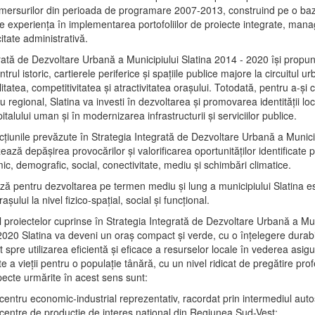
mersurilor din perioada de programare 2007-2013, construind pe o baz
e experienţa în implementarea portofoliilor de proiecte integrate, ma
itate administrativă.
rată de Dezvoltare Urbană a Municipiului Slatina 2014 - 2020 își propu
rul istoric, cartierele periferice şi spaţiile publice majore la circuitul 
litatea, competitivitatea şi atractivitatea oraşului. Totodată, pentru a-şi 
u regional, Slatina va investi în dezvoltarea şi promovarea identităţii loc
talului uman şi în modernizarea infrastructurii şi serviciilor publice.
acţiunile prevăzute în Strategia Integrată de Dezvoltare Urbană a Municip
ază depășirea provocărilor şi valorificarea oportunităţilor identificate p
ic, demografic, social, conectivitate, mediu şi schimbări climatice.
ază pentru dezvoltarea pe termen mediu şi lung a municipiului Slatina e
şului la nivel fizico-spaţial, social şi funcţional.
l proiectelor cuprinse în Strategia Integrată de Dezvoltare Urbană a Mun
2020 Slatina va deveni un oraş compact şi verde, cu o înţelegere durabil
 spre utilizarea eficientă şi eficace a resurselor locale în vederea asigur
ate a vieţii pentru o populaţie tânără, cu un nivel ridicat de pregătire pro
pecte urmărite în acest sens sunt:
 centru economic-industrial reprezentativ, racordat prin intermediul autos
 centre de producţie de interes naţional din Regiunea Sud-Vest;