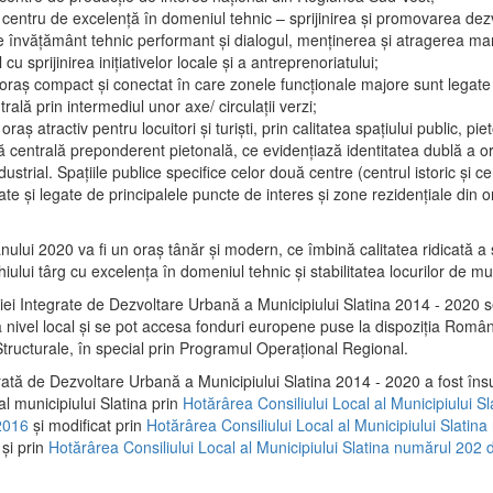
 centru de excelenţă în domeniul tehnic – sprijinirea şi promovarea dezv
 învăţământ tehnic performant şi dialogul, menţinerea şi atragerea maril
 cu sprijinirea iniţiativelor locale şi a antreprenoriatului;
 oraş compact şi conectat în care zonele funcţionale majore sunt legate 
rală prin intermediul unor axe/ circulații verzi;
oraş atractiv pentru locuitori şi turişti, prin calitatea spaţiului public, pi
 centrală preponderent pietonală, ce evidenţiază identitatea dublă a ora
dustrial. Spaţiile publice specifice celor două centre (centrul istoric şi c
te şi legate de principalele puncte de interes şi zone rezidenţiale din o
.
anului 2020 va fi un oraş tânăr şi modern, ce îmbină calitatea ridicată a 
hiului târg cu excelenţa în domeniul tehnic şi stabilitatea locurilor de m
iei Integrate de Dezvoltare Urbană a Municipiului Slatina 2014 - 2020
a nivel local şi se pot accesa fonduri europene puse la dispoziţia Român
tructurale, în special prin Programul Operațional Regional.
rată de Dezvoltare Urbană a Municipiului Slatina 2014 - 2020 a fost îns
al municipiului Slatina prin
Hotărârea Consiliului Local al Municipiului S
2016
și modificat prin
Hotărârea Consiliului Local al Municipiului Slatin
și prin
Hotărârea Consiliului Local al Municipiului Slatina numărul 202