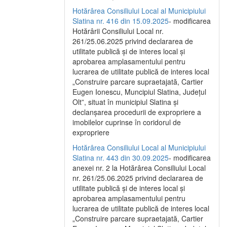
Hotărârea Consiliului Local al Municipiului
Slatina nr. 416 din 15.09.2025
- modificarea
Hotărârii Consiliului Local nr.
261/25.06.2025 privind declararea de
utilitate publică și de interes local și
aprobarea amplasamentului pentru
lucrarea de utilitate publică de interes local
„Construire parcare supraetajată, Cartier
Eugen Ionescu, Muncipiul Slatina, Județul
Olt”, situat în municipiul Slatina și
declanșarea procedurii de expropriere a
imobilelor cuprinse în coridorul de
expropriere
Hotărârea Consiliului Local al Municipiului
Slatina nr. 443 din 30.09.2025
- modificarea
anexei nr. 2 la Hotărârea Consiliului Local
nr. 261/25.06.2025 privind declararea de
utilitate publică şi de interes local şi
aprobarea amplasamentului pentru
lucrarea de utilitate publică de interes local
„Construire parcare supraetajată, Cartier