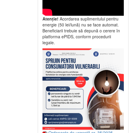
Atenție!
Acordarea suplimentului pentru
energie (50 lei/lună) nu se face automat.
Beneficiarii trebuie să depună o cerere în
platforma ePIDS, conform procedurii
legale.
Ordonanța de urgență nr. 35/2025