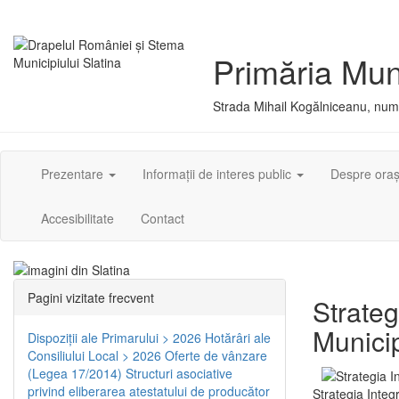
Primăria Muni
Strada Mihail Kogălniceanu, numă
Prezentare
Informații de interes public
Despre ora
Accesibilitate
Contact
Pagini vizitate frecvent
Strateg
Municip
Dispoziţii ale Primarului > 2026
Hotărâri ale
Consiliului Local > 2026
Oferte de vânzare
(Legea 17/2014)
Structuri asociative
privind eliberarea atestatului de producător
Strategia Integ