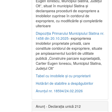
Eugen Ionescu, Muncipiul Slatina, Judeţul
Olt”, situat în municipiul Slatina şi
declanşarea procedurii de expropriere a
imobilelor cuprinse în coridorul de
expropriere, cu modificările şi completările
ulterioare
Dispoziția Primarului Municipiului Slatina nr.
1458 din 20.10.2025
- exproprierea
imobilelor proprietate privată, care
constituie coridorul de expropriere, situate
pe amplasamentul lucrării de utilitate
publică „Construire parcare supraetajată,
Cartier Eugen Ionescu, Municipiul Slatina,
Județul Olt”
Tabel cu imobilele și cu proprietarii
Hotărâri de stabilire a despăgubirilor
Anunțul nr. 18594/24.02.2026
Anunț - Declarația unică 212