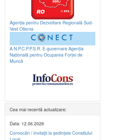
Agenția pentru Dezvoltare Regională Sud-
Vest Oltenia
A.N.P.C.P.P.S.R.
E-guvernare
Agenția
Națională pentru Ocuparea Forței de
Muncă
Cea mai recentă actualizare:
Data: 12.06.2026
Convocări / Invitaţii la şedinţele Consiliului
Local