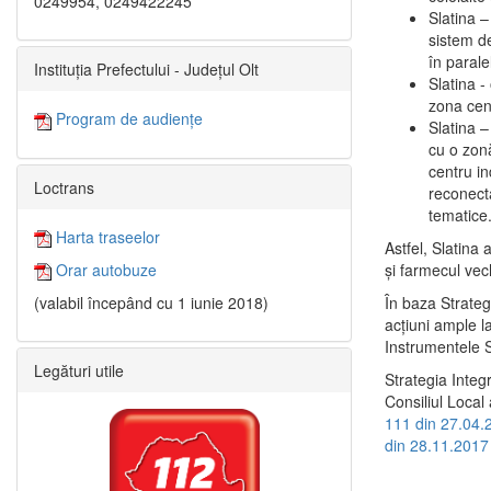
0249954, 0249422245
Slatina –
sistem de
în paralel
Instituția Prefectului - Județul Olt
Slatina -
zona cent
Program de audiențe
Slatina – 
cu o zonă
centru in
Loctrans
reconecta
tematice
Harta traseelor
Astfel, Slatina 
şi farmecul vec
Orar autobuze
În baza Strateg
(valabil începând cu 1 iunie 2018)
acţiuni ample l
Instrumentele S
Legături utile
Strategia Integ
Consiliul Local 
111 din 27.04.
din 28.11.2017