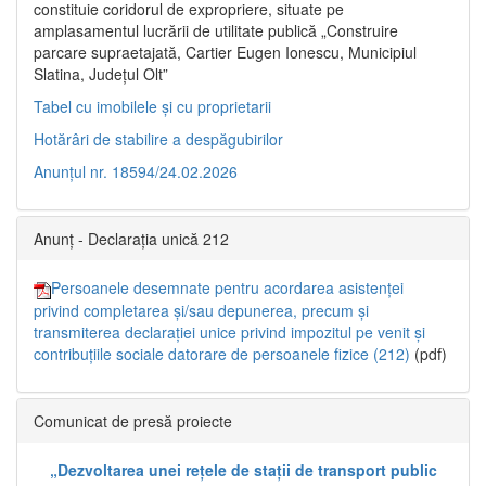
constituie coridorul de expropriere, situate pe
amplasamentul lucrării de utilitate publică „Construire
parcare supraetajată, Cartier Eugen Ionescu, Municipiul
Slatina, Județul Olt”
Tabel cu imobilele și cu proprietarii
Hotărâri de stabilire a despăgubirilor
Anunțul nr. 18594/24.02.2026
Anunț - Declarația unică 212
Persoanele desemnate pentru acordarea asistenței
privind completarea și/sau depunerea, precum și
transmiterea declarației unice privind impozitul pe venit și
contribuțiile sociale datorare de persoanele fizice (212)
(pdf)
Comunicat de presă proiecte
„Dezvoltarea unei rețele de stații de transport public