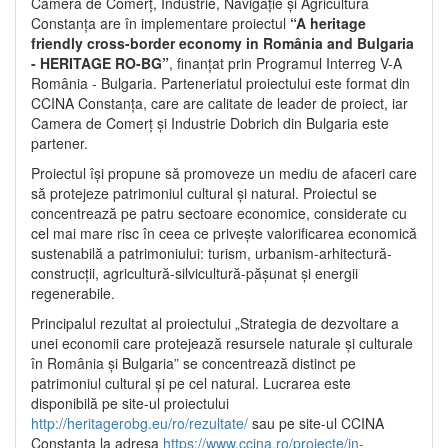
Camera de Comerț, Industrie, Navigație și Agricultură
Constanța are în implementare proiectul
“A heritage
friendly cross-border economy in România and Bulgaria
- HERITAGE RO-BG”
, finanțat prin Programul Interreg V-A
România - Bulgaria. Parteneriatul proiectului este format din
CCINA Constanța, care are calitate de leader de proiect, iar
Camera de Comerț și Industrie Dobrich din Bulgaria este
partener.
Proiectul își propune să promoveze un mediu de afaceri care
să protejeze patrimoniul cultural și natural. Proiectul se
concentrează pe patru sectoare economice, considerate cu
cel mai mare risc în ceea ce privește valorificarea economică
sustenabilă a patrimoniului: turism, urbanism-arhitectură-
construcții, agricultură-silvicultură-pășunat și energii
regenerabile.
Principalul rezultat al proiectului „Strategia de dezvoltare a
unei economii care protejează resursele naturale și culturale
în România și Bulgaria” se concentrează distinct pe
patrimoniul cultural și pe cel natural. Lucrarea este
disponibilă pe site-ul proiectului
http://heritagerobg.eu/ro/rezultate/
sau pe site-ul CCINA
Constanța la adresa
https://www.ccina.ro/proiecte/in-