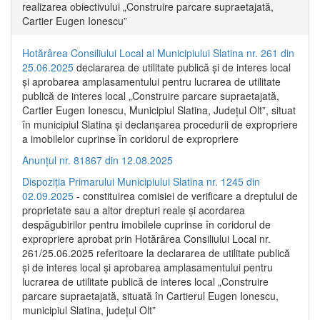
realizarea obiectivului „Construire parcare supraetajată,
Cartier Eugen Ionescu”
Hotărârea Consiliului Local al Municipiului Slatina nr. 261 din
25.06.2025
declararea de utilitate publică și de interes local
și aprobarea amplasamentului pentru lucrarea de utilitate
publică de interes local „Construire parcare supraetajată,
Cartier Eugen Ionescu, Municipiul Slatina, Județul Olt”, situat
în municipiul Slatina și declanșarea procedurii de expropriere
a imobilelor cuprinse în coridorul de expropriere
Anunțul nr. 81867 din 12.08.2025
Dispoziția Primarului Municipiului Slatina nr. 1245 din
02.09.2025
- constituirea comisiei de verificare a dreptului de
proprietate sau a altor drepturi reale și acordarea
despăgubirilor pentru imobilele cuprinse în coridorul de
expropriere aprobat prin Hotărârea Consiliului Local nr.
261/25.06.2025 referitoare la declararea de utilitate publică
și de interes local și aprobarea amplasamentului pentru
lucrarea de utilitate publică de interes local „Construire
parcare supraetajată, situată în Cartierul Eugen Ionescu,
municipiul Slatina, județul Olt”