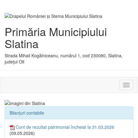
Primăria Municipiului
Slatina
Strada Mihail Kogălniceanu, numărul 1, cod 230080, Slatina,
județul Olt
Activ
sau
dezac
meniu
Bilanțuri contabile
Cont de rezultat patrimonial încheiat la 31.03.2026
(09.05.2026)