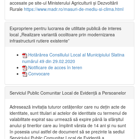
accesate pe site-ul Ministerului Agriculturii și Dezvoltării
Rurale
https://www.madr.ro/masuri-de-mediu-si-clima.html
Expropriere pentru lucrarea de utilitate publică de interes
local „Realizare variantă ocolitoare prin modernizarea
infrastructurii rutiere existente”
Hotărârea Consiliului Local al Municipiului Slatina
numărul 49 din 29.02.2020
Notificare de acces în teren
Convocare
Serviciul Public Comunitar Local de Evidență a Persoanelor
Adresează invitația tuturor cetățenilor care nu dețin acte de
identitate, sunt titulari ai actelor de identitate cu termenul de
valabilitate expirat sau urmează să expire până la sfârșitul
anului și tinerilor care au împlinit vârsta de 14 ani și nu sunt
în posesia unui astfel de document să se prezinte la sediul
Serviciului Public Comunitar Local de Evidență a