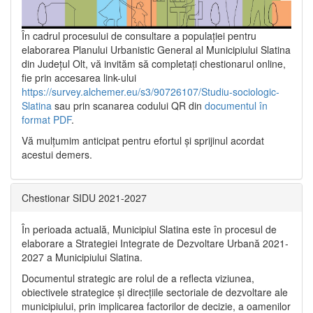
În cadrul procesului de consultare a populaţiei pentru
elaborarea Planului Urbanistic General al Municipiului Slatina
din Județul Olt, vă invităm să completați chestionarul online,
fie prin accesarea link-ului
https://survey.alchemer.eu/s3/90726107/Studiu-sociologic-
Slatina
sau prin scanarea codului QR din
documentul în
format PDF
.
Vă mulţumim anticipat pentru efortul şi sprijinul acordat
acestui demers.
Chestionar SIDU 2021-2027
În perioada actuală, Municipiul Slatina este în procesul de
elaborare a Strategiei Integrate de Dezvoltare Urbană 2021‐
2027 a Municipiului Slatina.
Documentul strategic are rolul de a reflecta viziunea,
obiectivele strategice și direcțiile sectoriale de dezvoltare ale
municipiului, prin implicarea factorilor de decizie, a oamenilor