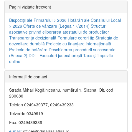
Pagini vizitate frecvent
Dispoziţii ale Primarului > 2026
Hotărâri ale Consiliului Local
> 2026
Oferte de vânzare (Legea 17/2014)
Structuri
asociative privind eliberarea atestatului de producător
Transparenţa decizională
Formulare cereri tip
Strategia de
dezvoltare durabilă
Proiecte cu finanţare internaţională
Proiecte de hotărâre
Deschiderea procedurii succesorale
(Anexa 2)
DDI - Executori judecătorești
Taxe şi impozite
online
Informaţii de contact
Strada Mihail Kogălniceanu, numărul 1, Slatina, Olt, cod
230080
Telefon 0249439377, 0249439233
Telverde 0349919
Fax: 0249439336
e-mail:
office@primariaslatina.ro