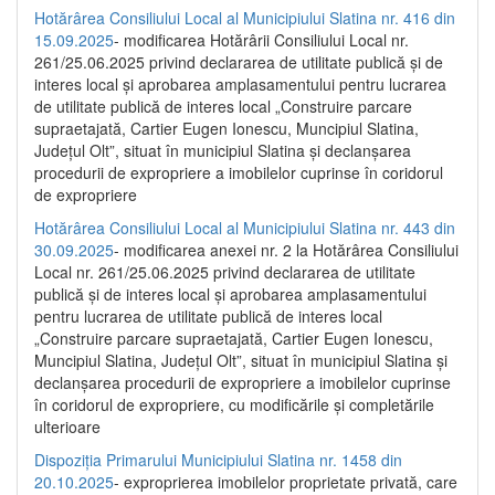
Hotărârea Consiliului Local al Municipiului Slatina nr. 416 din
15.09.2025
- modificarea Hotărârii Consiliului Local nr.
261/25.06.2025 privind declararea de utilitate publică și de
interes local și aprobarea amplasamentului pentru lucrarea
de utilitate publică de interes local „Construire parcare
supraetajată, Cartier Eugen Ionescu, Muncipiul Slatina,
Județul Olt”, situat în municipiul Slatina și declanșarea
procedurii de expropriere a imobilelor cuprinse în coridorul
de expropriere
Hotărârea Consiliului Local al Municipiului Slatina nr. 443 din
30.09.2025
- modificarea anexei nr. 2 la Hotărârea Consiliului
Local nr. 261/25.06.2025 privind declararea de utilitate
publică şi de interes local şi aprobarea amplasamentului
pentru lucrarea de utilitate publică de interes local
„Construire parcare supraetajată, Cartier Eugen Ionescu,
Muncipiul Slatina, Judeţul Olt”, situat în municipiul Slatina şi
declanşarea procedurii de expropriere a imobilelor cuprinse
în coridorul de expropriere, cu modificările şi completările
ulterioare
Dispoziția Primarului Municipiului Slatina nr. 1458 din
20.10.2025
- exproprierea imobilelor proprietate privată, care