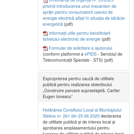
privind introducerea unui mecanism de
sprijin pentru consumatorii casnici de
energie electrică aflați în situația de sărăcie
energetică
(pdf)
Informații utile pentru beneficiarii
tichetului electronic de energie
(pdf)
Formular de solicitare a ajutorului
(conform platformei a
ePIDS
- Serviciul de
Telecomunicații Speciale - STS) (pdf)
Exproprierea pentru cauză de utilitate
publică pentru realizarea obiectivului
„Construire parcare supraetajată, Cartier
Eugen Ionescu”
Hotărârea Consiliului Local al Municipiului
Slatina nr. 261 din 25.06.2025
declararea
de utilitate publică și de interes local și
aprobarea amplasamentului pentru
lucrarea de utilitate publică de interes local