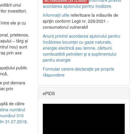
Informare privind
ACTUALIZARE (23.12.2025)
oltării unui
acordarea ajutorului pentru încălzire
or investitori,
Informații utile
referitoare la măsurile de
sprijin conform Legii nr. 226/2021 -
între ele şi cu
consumatorul vulnerabil
etonal, prietenos,
Anunț privind acordarea ajutorului pentru
şului – târg şi
încălzirea locuinței cu gaze naturale,
entrul nou) sunt
energie electrică sau lemne, cărbuni,
raş prin axe
combustibili petrolieri și a suplimentului
pentru energie
spaţiului public
Formular cerere-declarație pe proprie
uncă.
răspundere
 se pot demara
iei prin
ePIDS
uşită de către
latina numărul
a numărul 310
 din 31.07.2018
.