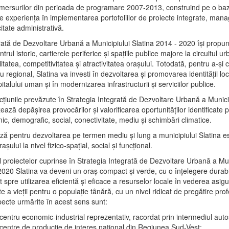
mersurilor din perioada de programare 2007-2013, construind pe o baz
e experienţa în implementarea portofoliilor de proiecte integrate, ma
itate administrativă.
rată de Dezvoltare Urbană a Municipiului Slatina 2014 - 2020 își propu
rul istoric, cartierele periferice şi spaţiile publice majore la circuitul 
litatea, competitivitatea şi atractivitatea oraşului. Totodată, pentru a-şi 
u regional, Slatina va investi în dezvoltarea şi promovarea identităţii loc
talului uman şi în modernizarea infrastructurii şi serviciilor publice.
acţiunile prevăzute în Strategia Integrată de Dezvoltare Urbană a Municip
ază depășirea provocărilor şi valorificarea oportunităţilor identificate p
ic, demografic, social, conectivitate, mediu şi schimbări climatice.
ază pentru dezvoltarea pe termen mediu şi lung a municipiului Slatina e
şului la nivel fizico-spaţial, social şi funcţional.
l proiectelor cuprinse în Strategia Integrată de Dezvoltare Urbană a Mun
2020 Slatina va deveni un oraş compact şi verde, cu o înţelegere durabil
 spre utilizarea eficientă şi eficace a resurselor locale în vederea asigur
ate a vieţii pentru o populaţie tânără, cu un nivel ridicat de pregătire pro
pecte urmărite în acest sens sunt:
 centru economic-industrial reprezentativ, racordat prin intermediul autos
 centre de producţie de interes naţional din Regiunea Sud-Vest;