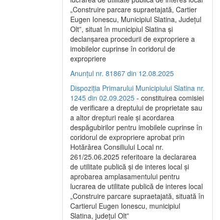
„Construire parcare supraetajată, Cartier
Eugen Ionescu, Municipiul Slatina, Județul
Olt”, situat în municipiul Slatina și
declanșarea procedurii de expropriere a
imobilelor cuprinse în coridorul de
expropriere
Anunțul nr. 81867 din 12.08.2025
Dispoziția Primarului Municipiului Slatina nr.
1245 din 02.09.2025
- constituirea comisiei
de verificare a dreptului de proprietate sau
a altor drepturi reale și acordarea
despăgubirilor pentru imobilele cuprinse în
coridorul de expropriere aprobat prin
Hotărârea Consiliului Local nr.
261/25.06.2025 referitoare la declararea
de utilitate publică și de interes local și
aprobarea amplasamentului pentru
lucrarea de utilitate publică de interes local
„Construire parcare supraetajată, situată în
Cartierul Eugen Ionescu, municipiul
Slatina, județul Olt”