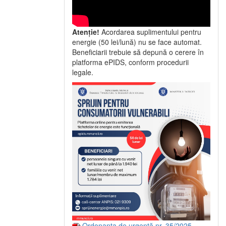
Atenție!
Acordarea suplimentului pentru
energie (50 lei/lună) nu se face automat.
Beneficiarii trebuie să depună o cerere în
platforma ePIDS, conform procedurii
legale.
Ordonanța de urgență nr. 35/2025