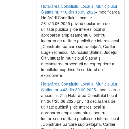
Hotărârea Consiliului Local al Municipiului
Slatina nr. 416 din 15.09.2025
- modificarea
Hotărârii Consiliului Local nr.
261/25.06.2025 privind declararea de
utilitate publică și de interes local și
aprobarea amplasamentului pentru
lucrarea de utilitate publică de interes local
„Construire parcare supraetajată, Cartier
Eugen Ionescu, Muncipiul Slatina, Județul
Olt”, situat în municipiul Slatina și
declanșarea procedurii de expropriere a
imobilelor cuprinse în coridorul de
expropriere
Hotărârea Consiliului Local al Municipiului
Slatina nr. 443 din 30.09.2025
- modificarea
anexei nr. 2 la Hotărârea Consiliului Local
nr. 261/25.06.2025 privind declararea de
utilitate publică şi de interes local şi
aprobarea amplasamentului pentru
lucrarea de utilitate publică de interes local
„Construire parcare supraetajată, Cartier