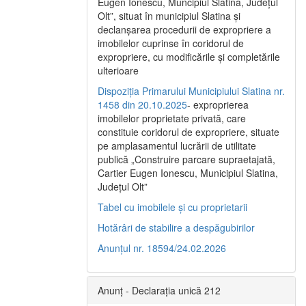
Eugen Ionescu, Muncipiul Slatina, Judeţul
Olt”, situat în municipiul Slatina şi
declanşarea procedurii de expropriere a
imobilelor cuprinse în coridorul de
expropriere, cu modificările şi completările
ulterioare
Dispoziția Primarului Municipiului Slatina nr.
1458 din 20.10.2025
- exproprierea
imobilelor proprietate privată, care
constituie coridorul de expropriere, situate
pe amplasamentul lucrării de utilitate
publică „Construire parcare supraetajată,
Cartier Eugen Ionescu, Municipiul Slatina,
Județul Olt”
Tabel cu imobilele și cu proprietarii
Hotărâri de stabilire a despăgubirilor
Anunțul nr. 18594/24.02.2026
Anunț - Declarația unică 212