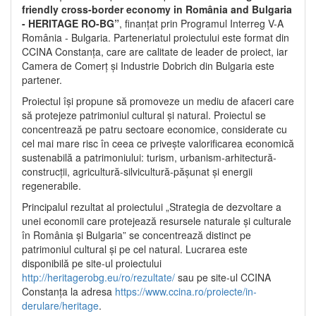
friendly cross-border economy in România and Bulgaria
- HERITAGE RO-BG”
, finanțat prin Programul Interreg V-A
România - Bulgaria. Parteneriatul proiectului este format din
CCINA Constanța, care are calitate de leader de proiect, iar
Camera de Comerț și Industrie Dobrich din Bulgaria este
partener.
Proiectul își propune să promoveze un mediu de afaceri care
să protejeze patrimoniul cultural și natural. Proiectul se
concentrează pe patru sectoare economice, considerate cu
cel mai mare risc în ceea ce privește valorificarea economică
sustenabilă a patrimoniului: turism, urbanism-arhitectură-
construcții, agricultură-silvicultură-pășunat și energii
regenerabile.
Principalul rezultat al proiectului „Strategia de dezvoltare a
unei economii care protejează resursele naturale și culturale
în România și Bulgaria” se concentrează distinct pe
patrimoniul cultural și pe cel natural. Lucrarea este
disponibilă pe site-ul proiectului
http://heritagerobg.eu/ro/rezultate/
sau pe site-ul CCINA
Constanța la adresa
https://www.ccina.ro/proiecte/in-
derulare/heritage
.