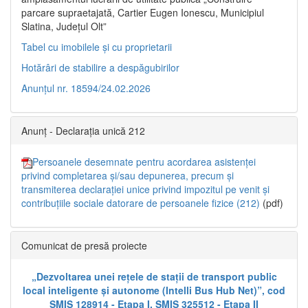
parcare supraetajată, Cartier Eugen Ionescu, Municipiul
Slatina, Județul Olt”
Tabel cu imobilele și cu proprietarii
Hotărâri de stabilire a despăgubirilor
Anunțul nr. 18594/24.02.2026
Anunț - Declarația unică 212
Persoanele desemnate pentru acordarea asistenței
privind completarea și/sau depunerea, precum și
transmiterea declarației unice privind impozitul pe venit și
contribuțiile sociale datorare de persoanele fizice (212)
(pdf)
Comunicat de presă proiecte
„Dezvoltarea unei rețele de stații de transport public
local inteligente și autonome (Intelli Bus Hub Net)”, cod
SMIS 128914 - Etapa I, SMIS 325512 - Etapa II