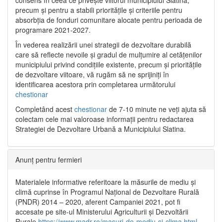
precum și pentru a stabili prioritățile și criteriile pentru
absorbția de fonduri comunitare alocate pentru perioada de
programare 2021-2027.
În vederea realizării unei strategii de dezvoltare durabilă
care să reflecte nevoile și gradul de mulțumire al cetățenilor
municipiului privind condițiile existente, precum și prioritățile
de dezvoltare viitoare, vă rugăm să ne sprijiniți în
identificarea acestora prin completarea următorului
chestionar
Completând acest
chestionar
de 7-10 minute ne veți ajuta să
colectam cele mai valoroase informații pentru redactarea
Strategiei de Dezvoltare Urbană a Municipiului Slatina.
Anunț pentru fermieri
Materialele informative referitoare la măsurile de mediu și
climă cuprinse în Programul Național de Dezvoltare Rurală
(PNDR) 2014 – 2020, aferent Campaniei 2021, pot fi
accesate pe site-ul Ministerului Agriculturii și Dezvoltării
Rurale
https://www.madr.ro/masuri-de-mediu-si-clima.html