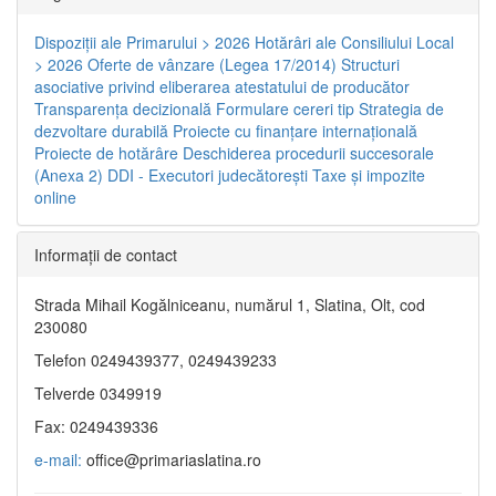
Dispoziţii ale Primarului > 2026
Hotărâri ale Consiliului Local
> 2026
Oferte de vânzare (Legea 17/2014)
Structuri
asociative privind eliberarea atestatului de producător
Transparenţa decizională
Formulare cereri tip
Strategia de
dezvoltare durabilă
Proiecte cu finanţare internaţională
Proiecte de hotărâre
Deschiderea procedurii succesorale
(Anexa 2)
DDI - Executori judecătorești
Taxe şi impozite
online
Informaţii de contact
Strada Mihail Kogălniceanu, numărul 1, Slatina, Olt, cod
230080
Telefon 0249439377, 0249439233
Telverde 0349919
Fax: 0249439336
e-mail:
office@primariaslatina.ro