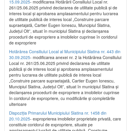
15.09.2025
- modificarea Hotărârii Consiliului Local nr.
261/25.06.2025 privind declararea de utilitate publică și de
interes local și aprobarea amplasamentului pentru lucrarea
de utilitate publică de interes local „Construire parcare
supraetajată, Cartier Eugen Ionescu, Muncipiul Slatina,
Județul Olt”, situat în municipiul Slatina și declanșarea
procedurii de expropriere a imobilelor cuprinse în coridorul
de expropriere
Hotărârea Consiliului Local al Municipiului Slatina nr. 443 din
30.09.2025
- modificarea anexei nr. 2 la Hotărârea Consiliului
Local nr. 261/25.06.2025 privind declararea de utilitate
publică şi de interes local şi aprobarea amplasamentului
pentru lucrarea de utilitate publică de interes local
„Construire parcare supraetajată, Cartier Eugen Ionescu,
Muncipiul Slatina, Judeţul Olt”, situat în municipiul Slatina şi
declanşarea procedurii de expropriere a imobilelor cuprinse
în coridorul de expropriere, cu modificările şi completările
ulterioare
Dispoziția Primarului Municipiului Slatina nr. 1458 din
20.10.2025
- exproprierea imobilelor proprietate privată, care
constituie coridorul de expropriere, situate pe
amplasamentul lucrării de utilitate publică „Construire