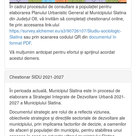
În cadrul procesului de consultare a populaţiei pentru
elaborarea Planului Urbanistic General al Municipiului Slatina
din Județul Olt, vă invităm să completați chestionarul online,
fie prin accesarea link-ului
https://survey.alchemer.eu/s3/90726107/Studiu-sociologic-
Slatina
sau prin scanarea codului QR din
documentul în
format PDF
.
Vă mulţumim anticipat pentru efortul şi sprijinul acordat
acestui demers.
Chestionar SIDU 2021-2027
În perioada actuală, Municipiul Slatina este în procesul de
elaborare a Strategiei Integrate de Dezvoltare Urbană 2021‐
2027 a Municipiului Slatina.
Documentul strategic are rolul de a reflecta viziunea,
obiectivele strategice și direcțiile sectoriale de dezvoltare ale
municipiului, prin implicarea factorilor de decizie, a oamenilor
de afaceri și populației din municipiu, pentru stabilirea unui
consens în ceea ce privește viitorul municipiului Slatina,