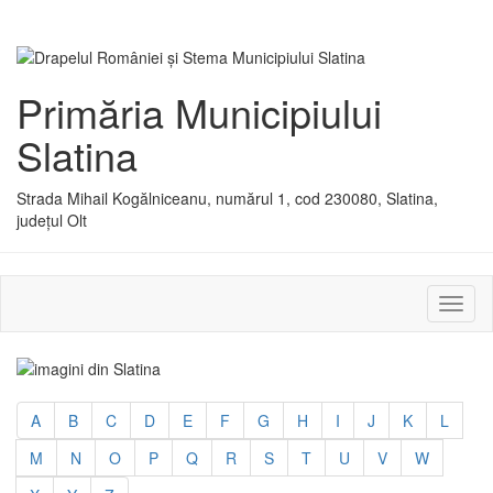
Primăria Municipiului
Slatina
Strada Mihail Kogălniceanu, numărul 1, cod 230080, Slatina,
județul Olt
Activ
sau
dezac
meniu
A
B
C
D
E
F
G
H
I
J
K
L
M
N
O
P
Q
R
S
T
U
V
W