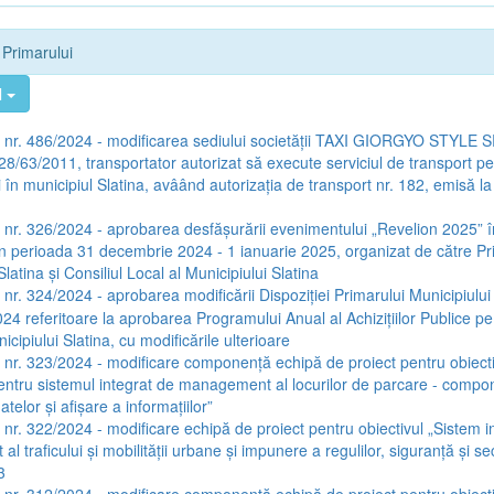
e Primarului
l
a nr. 486/2024 - modificarea sediului societății TAXI GIORGYO STYLE 
8/63/2011, transportator autorizat să execute serviciul de transport p
 în municipiul Slatina, avâând autorizația de transport nr. 182, emisă l
a nr. 326/2024 - aprobarea desfășurării evenimentului „Revelion 2025” î
 în perioada 31 decembrie 2024 - 1 ianuarie 2025, organizat de către Pr
Slatina și Consiliul Local al Municipiului Slatina
 nr. 324/2024 - aprobarea modificării Dispoziției Primarului Municipiului 
24 referitoare la aprobarea Programului Anual al Achizițiilor Publice pe
icipiului Slatina, cu modificările ulterioare
a nr. 323/2024 - modificare componență echipă de proiect pentru obiect
entru sistemul integrat de management al locurilor de parcare - compo
atelor și afișare a informațiilor”
a nr. 322/2024 - modificare echipă de proiect pentru obiectivul „Sistem i
 traficului și mobilității urbane și impunere a regulilor, siguranță și se
3