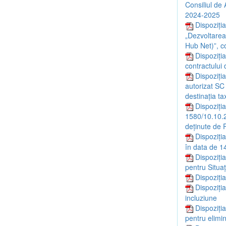
Consiliul de 
2024-2025
Dispoziția
„Dezvoltarea 
Hub Net)”, c
Dispoziți
contractului 
Dispoziția
autorizat S
destinația t
Dispoziția
1580/10.10.2
deținute de P
Dispoziția
în data de 14
Dispoziți
pentru Situaț
Dispoziți
Dispoziți
incluziune
Dispoziți
pentru elimin