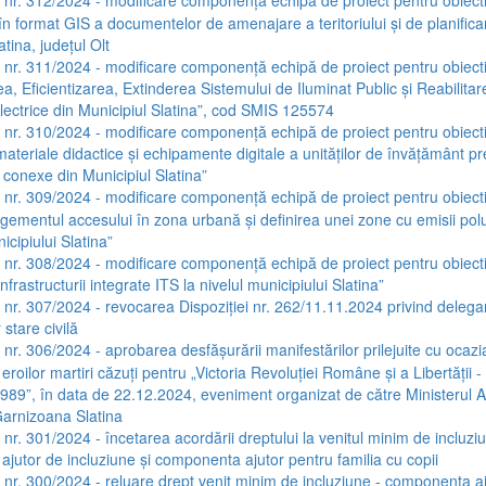
a nr. 312/2024 - modificare componență echipă de proiect pentru obiecti
în format GIS a documentelor de amenajare a teritoriului și de planific
atina, județul Olt
a nr. 311/2024 - modificare componență echipă de proiect pentru obiecti
, Eficientizarea, Extinderea Sistemului de Iluminat Public și Reabilitar
 Electrice din Municipiul Slatina”, cod SMIS 125574
a nr. 310/2024 - modificare componență echipă de proiect pentru obiect
materiale didactice și echipamente digitale a unităților de învățământ pr
or conexe din Municipiul Slatina”
a nr. 309/2024 - modificare componență echipă de proiect pentru obiect
ementul accesului în zona urbană și definirea unei zone cu emisii po
icipiului Slatina”
a nr. 308/2024 - modificare componență echipă de proiect pentru obiecti
nfrastructurii integrate ITS la nivelul municipiului Slatina”
a nr. 307/2024 - revocarea Dispoziției nr. 262/11.11.2024 privind delega
r stare civilă
a nr. 306/2024 - aprobarea desfășurării manifestărilor prilejuite cu ocazi
roilor martiri căzuți pentru „Victoria Revoluției Române și a Libertății -
89”, în data de 22.12.2024, eveniment organizat de către Ministerul A
Garnizoana Slatina
 nr. 301/2024 - încetarea acordării dreptului la venitul minim de incluzi
jutor de incluziune și componenta ajutor pentru familia cu copii
a nr. 300/2024 - reluare drept venit minim de incluziune - componenta a