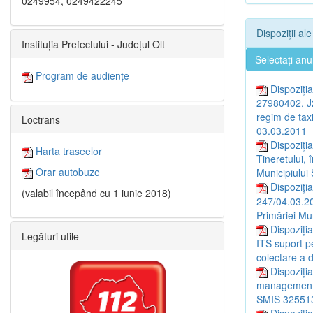
0249954, 0249422245
Dispoziții al
Instituția Prefectului - Județul Olt
Selectați anu
Program de audiențe
Dispoziți
27980402, J2
regim de taxi
Loctrans
03.03.2011
Dispoziți
Harta traseelor
Tineretului,
Orar autobuze
Municipiului 
Dispoziția
(valabil începând cu 1 iunie 2018)
247/04.03.20
Primăriei Mun
Dispoziți
Legături utile
ITS suport p
colectare a d
Dispoziți
management al
SMIS 32551