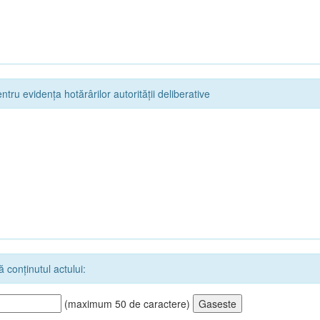
ntru evidența hotărârilor autorității deliberative
 conținutul actului:
(maximum 50 de caractere)