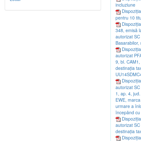
incluziune
Dispoziți
pentru 10 titu
Dispoziți
348, emisă l
autorizat SC
Basarabilor,
Dispoziția
autorizat PF
9, bl. CAM1,
destinația t
UU14SDMC458
Dispoziția
autorizat SC 
1, ap. 4, ju
EWE, marca 
urmare a înlo
începând cu
Dispoziția
autorizat S
destinația t
Dispoziți