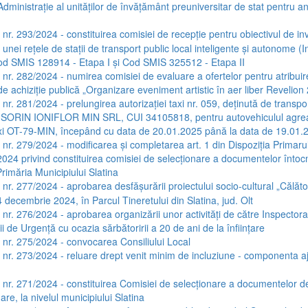
Administrație al unităților de învățământ preuniversitar de stat pentru an
 nr. 293/2024 - constituirea comisiei de recepție pentru obiectivul de inve
unei rețele de stații de transport public local inteligente și autonome (In
od SMIS 128914 - Etapa I și Cod SMIS 325512 - Etapa II
a nr. 282/2024 - numirea comisiei de evaluare a ofertelor pentru atribui
de achiziție publică „Organizare eveniment artistic în aer liber Revelion
 nr. 281/2024 - prelungirea autorizației taxi nr. 059, deținută de transpo
C SORIN IONIFLOR MIN SRL, CUI 34105818, pentru autovehiculul agre
axi OT-79-MIN, începând cu data de 20.01.2025 până la data de 19.01.
 nr. 279/2024 - modificarea și completarea art. 1 din Dispoziția Primarul
024 privind constituirea comisiei de selecționare a documentelor întocm
rimăria Municipiului Slatina
 nr. 277/2024 - aprobarea desfășurării proiectului socio-cultural „Călător
 decembrie 2024, în Parcul Tineretului din Slatina, jud. Olt
a nr. 276/2024 - aprobarea organizării unor activități de către Inspector
ii de Urgență cu ocazia sărbătoririi a 20 de ani de la înființare
a nr. 275/2024 - convocarea Consiliului Local
a nr. 273/2024 - reluare drept venit minim de incluziune - componenta a
a nr. 271/2024 - constituirea Comisiei de selecționare a documentelor de
are, la nivelul municipiului Slatina