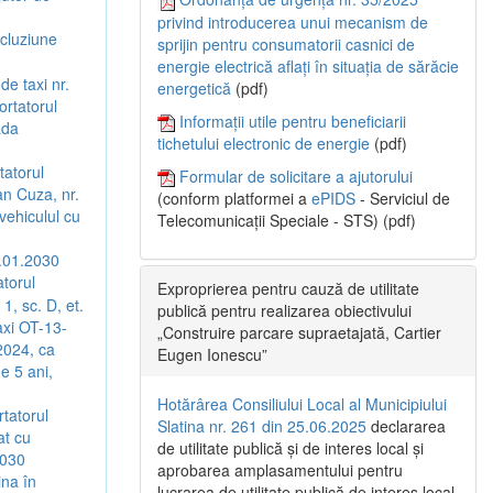
privind introducerea unui mecanism de
ncluziune
sprijin pentru consumatorii casnici de
energie electrică aflați în situația de sărăcie
de taxi nr.
energetică
(pdf)
ortatorul
Informații utile pentru beneficiarii
ada
tichetului electronic de energie
(pdf)
tatorul
Formular de solicitare a ajutorului
an Cuza, nr.
(conform platformei a
ePIDS
- Serviciul de
vehiculul cu
Telecomunicații Speciale - STS) (pdf)
.01.2030
atorul
Exproprierea pentru cauză de utilitate
1, sc. D, et.
publică pentru realizarea obiectivului
axi OT-13-
„Construire parcare supraetajată, Cartier
2024, ca
Eugen Ionescu”
e 5 ani,
Hotărârea Consiliului Local al Municipiului
rtatorul
Slatina nr. 261 din 25.06.2025
declararea
at cu
de utilitate publică și de interes local și
2030
aprobarea amplasamentului pentru
ina în
lucrarea de utilitate publică de interes local