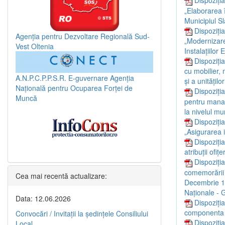
Dispoziți
„Elaborarea 
Municipiul Sl
Dispoziți
Agenția pentru Dezvoltare Regională Sud-
„Modernizarea
Vest Oltenia
Instalațiilor
Dispoziți
cu mobilier, 
A.N.P.C.P.P.S.R.
E-guvernare
Agenția
și a unitățil
Națională pentru Ocuparea Forței de
Dispoziți
Muncă
pentru manag
la nivelul mun
Dispoziți
„Asigurarea i
Dispoziți
atribuții ofițe
Dispoziți
comemorării e
Cea mai recentă actualizare:
Decembrie 19
Naționale - 
Data: 12.06.2026
Dispoziția
componenta a
Convocări / Invitaţii la şedinţele Consiliului
Dispoziți
Local