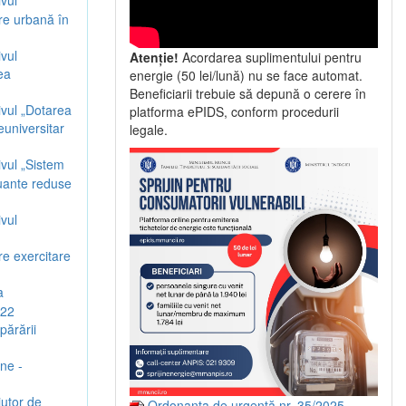
vul
are urbană în
vul
Atenție!
Acordarea suplimentului pentru
ea
energie (50 lei/lună) nu se face automat.
Beneficiarii trebuie să depună o cerere în
ivul „Dotarea
platforma ePIDS, conform procedurii
euniversitar
legale.
ivul „Sistem
luante reduse
vul
re exercitare
a
 22
părării
une -
jutor de
Ordonanța de urgență nr. 35/2025