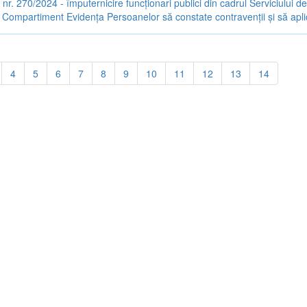
 nr. 270/2024 - împuternicire funcționari publici din cadrul Serviciului d
 Compartiment Evidența Persoanelor să constate contravenții și să apli
4
5
6
7
8
9
10
11
12
13
14