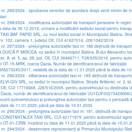
a nr. 299/2024 - aprobarea cererilor de acordare drept venit minim de i
lari
a nr. 298/2024 - modificarea autorizației de transport persoane în regim 
a data de 30.12.2019, urmare a modificării sediului social pentru transp
 TAXI BAF RAPID SRL, cu noul sediul social în Municipiului Slatina, Str
 nr. 102, camera 1, județul Olt, CUI 41627016, J28/1042/2019
 nr. 297/2024 - prelungirea autorizației taxi nr. 186 deținută de transpor
A DUICĂ P. MIRCEA, cu sediul în municipiul Slatina, B-dul Alexandru Io
 sc. A, et. 5, ap. 28, jud. Olt, CUI 36466711, F28/635/2016, pentru auto
axi OT-15-MRK, marca Dacia, Număr de identificare/anul de fabricație
273245/2017, valabilă de la data de 11.01.2025 până la data de 10
 nr. 296/2024 - eliberarea autorizației taxi nr. 185 deținută de transport
ELVI-GIV SRL, cu sediul în municipiul Slatina, Strada Artileriei, nr. 2, bl. 
d. Olt, CUI 17716668, J28/516/2005, pentru autovehiculul cu destinația t
Dacia, număr de identificare/anul de fabricație UU1DJF00273429066/
cuirii autovehiculului și prelungirea autorizației taxi pentru o perioadă d
 data de 11.01.2025, până pe data de 10.01.2030
 nr. 295/2024 - prelungirea autorizației taxi nr. 181, deținută de transpo
C CONSTANTALEX TAXI SRL, CUI 42171979, pentru autovehiculul agre
axi OT-01-CRW, înceând cu data de 11.01.2025 până la data de 10.01.
a nr. 294/2024 - desemnare reprezentanți ai Primarului Municipiului Slat