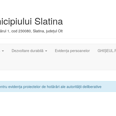
cipiului Slatina
rul 1, cod 230080, Slatina, județul Olt
ș
Dezvoltare durabilă
Evidența persoanelor
GHIȘEUL.
ntru evidența proiectelor de hotărâri ale autorității deliberative