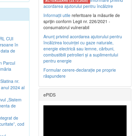
Informare privind
ACTUALIZARE (23.12.2025)
acordarea ajutorului pentru încălzire
Informații utile
referitoare la măsurile de
sprijin conform Legii nr. 226/2021 -
consumatorul vulnerabil
Anunț privind acordarea ajutorului pentru
SRL CUI
încălzirea locuinței cu gaze naturale,
ersoane în
energie electrică sau lemne, cărbuni,
a data de
combustibili petrolieri și a suplimentului
pentru energie
n Parcul
imăria
Formular cerere-declarație pe proprie
răspundere
Slatina nr.
 anul 2024 al
ePIDS
ivul „Sistem
nenta de
ntegrat de
curitate”, cod