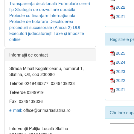
Transparenţa decizională
Formulare cereri
2022
tip
Strategia de dezvoltare durabilă
Proiecte cu finanţare internaţională
2021
Proiecte de hotărâre
Deschiderea
procedurii succesorale (Anexa 2)
DDI -
Executori judecătorești
Taxe şi impozite
Registrele pe
online
2025
Informaţii de contact
2024
Strada Mihail Kogălniceanu, numărul 1,
2023
Slatina, Olt, cod 230080
2022
Telefon 0249439377, 0249439233
2021
Telverde 0349919
Fax: 0249439336
e-mail:
office@primariaslatina.ro
Căutare după
Intervenții Poliția Locală Slatina