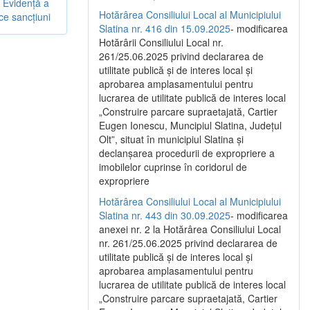
e Evidență a
Hotărârea Consiliului Local al Municipiului
ce sancțiuni
Slatina nr. 416 din 15.09.2025
- modificarea
Hotărârii Consiliului Local nr.
261/25.06.2025 privind declararea de
utilitate publică și de interes local și
aprobarea amplasamentului pentru
lucrarea de utilitate publică de interes local
„Construire parcare supraetajată, Cartier
Eugen Ionescu, Muncipiul Slatina, Județul
Olt”, situat în municipiul Slatina și
declanșarea procedurii de expropriere a
imobilelor cuprinse în coridorul de
expropriere
Hotărârea Consiliului Local al Municipiului
Slatina nr. 443 din 30.09.2025
- modificarea
anexei nr. 2 la Hotărârea Consiliului Local
nr. 261/25.06.2025 privind declararea de
utilitate publică şi de interes local şi
aprobarea amplasamentului pentru
lucrarea de utilitate publică de interes local
„Construire parcare supraetajată, Cartier