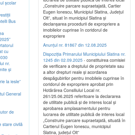
ul școlar
„Construire parcare supraetajată, Cartier
Eugen Ionescu, Municipiul Slatina, Județul
stiții
Olt”, situat în municipiul Slatina și
telli Bus
declanșarea procedurii de expropriere a
imobilelor cuprinse în coridorul de
rea
expropriere
 2025”
Anunțul nr. 81867 din 12.08.2025
rtatorul
at cu
Dispoziția Primarului Municipiului Slatina nr.
2030
1245 din 02.09.2025
- constituirea comisiei
ui nr.
de verificare a dreptului de proprietate sau
ite și
a altor drepturi reale și acordarea
despăgubirilor pentru imobilele cuprinse în
ie la iesle”
coridorul de expropriere aprobat prin
Hotărârea Consiliului Local nr.
atul General
261/25.06.2025 referitoare la declararea
de utilitate publică și de interes local și
aprobarea amplasamentului pentru
jutor de
lucrarea de utilitate publică de interes local
„Construire parcare supraetajată, situată în
 stare civilă
Cartierul Eugen Ionescu, municipiul
Slatina, județul Olt”