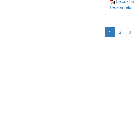
Dispoziția
Persoanelor,
1
2
3