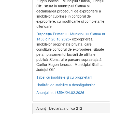
Eugen Ionescu, Muncipiul Slatina, Judeţul
Olt”, situat în municipiul Slatina şi
declanşarea procedurii de expropriere a
imobilelor cuprinse în coridorul de
expropriere, cu modificările şi completările
ulterioare
Dispoziția Primarului Municipiului Slatina nr.
1458 din 20.10.2025
- exproprierea
imobilelor proprietate privată, care
constituie coridorul de expropriere, situate
pe amplasamentul lucrării de utilitate
publică „Construire parcare supraetajată,
Cartier Eugen Ionescu, Municipiul Slatina,
Județul Olt”
Tabel cu imobilele și cu proprietarii
Hotărâri de stabilire a despăgubirilor
Anunțul nr. 18594/24.02.2026
Anunț - Declarația unică 212