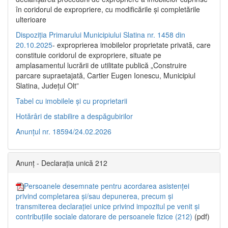
în coridorul de expropriere, cu modificările şi completările
ulterioare
Dispoziția Primarului Municipiului Slatina nr. 1458 din
20.10.2025
- exproprierea imobilelor proprietate privată, care
constituie coridorul de expropriere, situate pe
amplasamentul lucrării de utilitate publică „Construire
parcare supraetajată, Cartier Eugen Ionescu, Municipiul
Slatina, Județul Olt”
Tabel cu imobilele și cu proprietarii
Hotărâri de stabilire a despăgubirilor
Anunțul nr. 18594/24.02.2026
Anunț - Declarația unică 212
Persoanele desemnate pentru acordarea asistenței
privind completarea și/sau depunerea, precum și
transmiterea declarației unice privind impozitul pe venit și
contribuțiile sociale datorare de persoanele fizice (212)
(pdf)