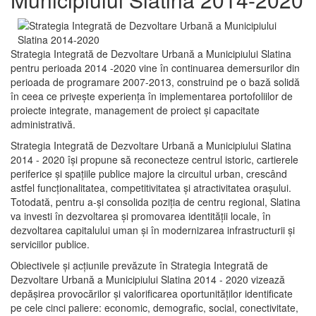
Strategia Integrată de Dezvoltare Urbană a Municipiului Slatina
pentru perioada 2014 -2020 vine în continuarea demersurilor din
perioada de programare 2007-2013, construind pe o bază solidă
în ceea ce priveşte experienţa în implementarea portofoliilor de
proiecte integrate, management de proiect și capacitate
administrativă.
Strategia Integrată de Dezvoltare Urbană a Municipiului Slatina
2014 - 2020 își propune să reconecteze centrul istoric, cartierele
periferice şi spaţiile publice majore la circuitul urban, crescând
astfel funcţionalitatea, competitivitatea şi atractivitatea oraşului.
Totodată, pentru a-şi consolida poziţia de centru regional, Slatina
va investi în dezvoltarea şi promovarea identităţii locale, în
dezvoltarea capitalului uman şi în modernizarea infrastructurii şi
serviciilor publice.
Obiectivele şi acţiunile prevăzute în Strategia Integrată de
Dezvoltare Urbană a Municipiului Slatina 2014 - 2020 vizează
depășirea provocărilor şi valorificarea oportunităţilor identificate
pe cele cinci paliere: economic, demografic, social, conectivitate,