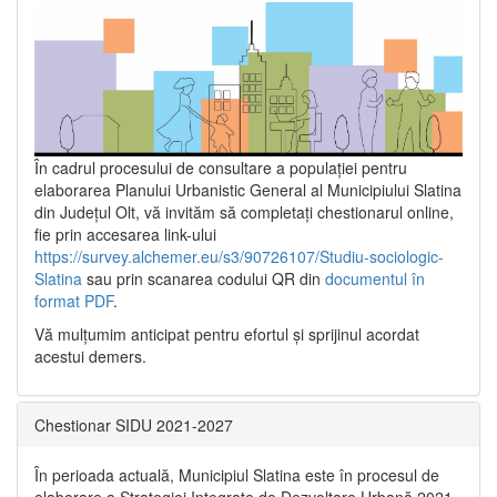
În cadrul procesului de consultare a populaţiei pentru
elaborarea Planului Urbanistic General al Municipiului Slatina
din Județul Olt, vă invităm să completați chestionarul online,
fie prin accesarea link-ului
https://survey.alchemer.eu/s3/90726107/Studiu-sociologic-
Slatina
sau prin scanarea codului QR din
documentul în
format PDF
.
Vă mulţumim anticipat pentru efortul şi sprijinul acordat
acestui demers.
Chestionar SIDU 2021-2027
În perioada actuală, Municipiul Slatina este în procesul de
elaborare a Strategiei Integrate de Dezvoltare Urbană 2021‐