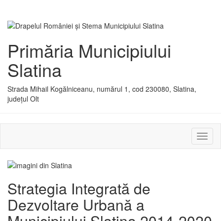
Primăria Municipiului
Slatina
Strada Mihail Kogălniceanu, numărul 1, cod 230080, Slatina,
județul Olt
Activ
sau
dezac
meniu
Strategia Integrată de
Dezvoltare Urbană a
Municipiului Slatina 2014-2020