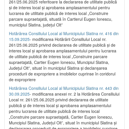
261/25.06.2025 referitoare la declararea de utilitate publică
și de interes local și aprobarea amplasamentului pentru
lucrarea de utilitate publică de interes local „Construire
parcare supraetajată, situată în Cartierul Eugen Ionescu,
municipiul Slatina, județul Olt”
Hotărârea Consiliului Local al Municipiului Slatina nr. 416 din
15.09.2025
- modificarea Hotărârii Consiliului Local nr.
261/25.06.2025 privind declararea de utilitate publică și de
interes local și aprobarea amplasamentului pentru lucrarea
de utilitate publică de interes local „Construire parcare
supraetajată, Cartier Eugen Ionescu, Muncipiul Slatina,
Județul Olt”, situat în municipiul Slatina și declanșarea
procedurii de expropriere a imobilelor cuprinse în coridorul
de expropriere
Hotărârea Consiliului Local al Municipiului Slatina nr. 443 din
30.09.2025
- modificarea anexei nr. 2 la Hotărârea Consiliului
Local nr. 261/25.06.2025 privind declararea de utilitate
publică şi de interes local şi aprobarea amplasamentului
pentru lucrarea de utilitate publică de interes local
„Construire parcare supraetajată, Cartier Eugen Ionescu,
Muncipiul Slatina, Judeţul Olt”, situat în municipiul Slatina şi
declanşarea procedurii de expropriere a imobilelor cuprinse