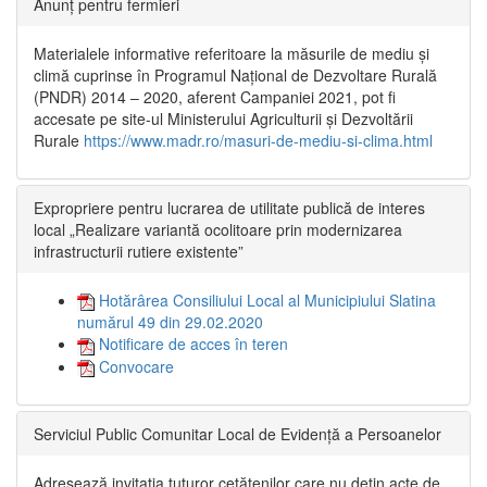
Anunț pentru fermieri
Materialele informative referitoare la măsurile de mediu și
climă cuprinse în Programul Național de Dezvoltare Rurală
(PNDR) 2014 – 2020, aferent Campaniei 2021, pot fi
accesate pe site-ul Ministerului Agriculturii și Dezvoltării
Rurale
https://www.madr.ro/masuri-de-mediu-si-clima.html
Expropriere pentru lucrarea de utilitate publică de interes
local „Realizare variantă ocolitoare prin modernizarea
infrastructurii rutiere existente”
Hotărârea Consiliului Local al Municipiului Slatina
numărul 49 din 29.02.2020
Notificare de acces în teren
Convocare
Serviciul Public Comunitar Local de Evidență a Persoanelor
Adresează invitația tuturor cetățenilor care nu dețin acte de