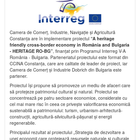
Camera de Comerț, Industrie, Navigație și Agricultură
Constanța are în implementare proiectul
“A heritage
friendly cross-border economy in România and Bulgaria
- HERITAGE RO-BG”
, finanțat prin Programul Interreg V-A
România - Bulgaria. Parteneriatul proiectului este format din
CCINA Constanța, care are calitate de leader de proiect, iar
Camera de Comerț și Industrie Dobrich din Bulgaria este
partener.
Proiectul își propune să promoveze un mediu de afaceri care
să protejeze patrimoniul cultural și natural. Proiectul se
concentrează pe patru sectoare economice, considerate cu
cel mai mare risc în ceea ce privește valorificarea economică
sustenabilă a patrimoniului: turism, urbanism-arhitectură-
construcții, agricultură-silvicultură-pășunat și energii
regenerabile.
Principalul rezultat al proiectului „Strategia de dezvoltare a
unei economii care protejează resursele naturale și culturale