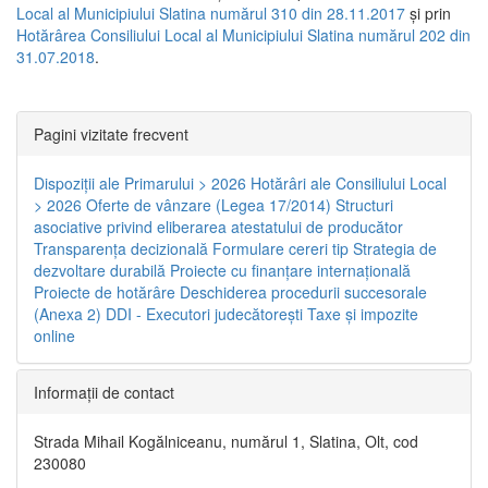
Local al Municipiului Slatina numărul 310 din 28.11.2017
și prin
Hotărârea Consiliului Local al Municipiului Slatina numărul 202 din
31.07.2018
.
Pagini vizitate frecvent
Dispoziţii ale Primarului > 2026
Hotărâri ale Consiliului Local
> 2026
Oferte de vânzare (Legea 17/2014)
Structuri
asociative privind eliberarea atestatului de producător
Transparenţa decizională
Formulare cereri tip
Strategia de
dezvoltare durabilă
Proiecte cu finanţare internaţională
Proiecte de hotărâre
Deschiderea procedurii succesorale
(Anexa 2)
DDI - Executori judecătorești
Taxe şi impozite
online
Informaţii de contact
Strada Mihail Kogălniceanu, numărul 1, Slatina, Olt, cod
230080