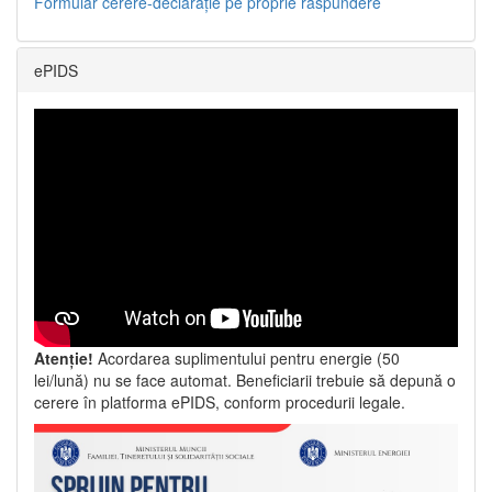
Formular cerere-declarație pe proprie răspundere
ePIDS
Atenție!
Acordarea suplimentului pentru energie (50
lei/lună) nu se face automat. Beneficiarii trebuie să depună o
cerere în platforma ePIDS, conform procedurii legale.