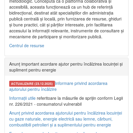
metodologic. Concepută ca o platformă colaborativă și
accesibilă, aceasta funcționează ca un hub de referință
bidirecțional, destinat atât specialiștilor din administrația
publică centrală și locală, prin furnizarea de resurse, ghiduri
și bune practici, cât și părților interesate, prin facilitarea
accesului la informații relevante, instrumente de consultare și
mecanisme de participare și monitorizare publică.
Centrul de resurse
Anunț important acordare ajutor pentru încălzirea locuinței și
supliment pentru energie
Informare privind acordarea
ACTUALIZARE (23.12.2025)
ajutorului pentru încălzire
Informații utile
referitoare la măsurile de sprijin conform Legii
nr. 226/2021 - consumatorul vulnerabil
Anunț privind acordarea ajutorului pentru încălzirea locuinței
cu gaze naturale, energie electrică sau lemne, cărbuni,
combustibili petrolieri și a suplimentului pentru energie