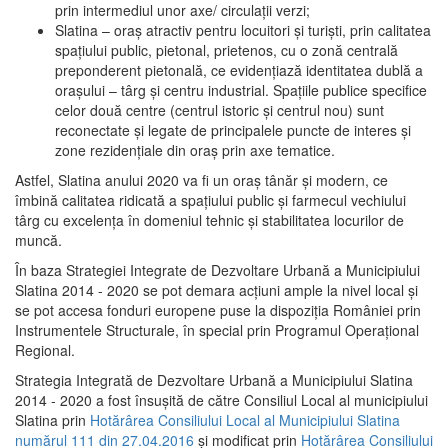
prin intermediul unor axe/ circulații verzi;
Slatina – oraş atractiv pentru locuitori şi turişti, prin calitatea
spaţiului public, pietonal, prietenos, cu o zonă centrală
preponderent pietonală, ce evidenţiază identitatea dublă a
oraşului – târg şi centru industrial. Spaţiile publice specifice
celor două centre (centrul istoric şi centrul nou) sunt
reconectate şi legate de principalele puncte de interes şi
zone rezidenţiale din oraş prin axe tematice.
Astfel, Slatina anului 2020 va fi un oraş tânăr şi modern, ce
îmbină calitatea ridicată a spaţiului public şi farmecul vechiului
târg cu excelenţa în domeniul tehnic şi stabilitatea locurilor de
muncă.
În baza Strategiei Integrate de Dezvoltare Urbană a Municipiului
Slatina 2014 - 2020 se pot demara acţiuni ample la nivel local şi
se pot accesa fonduri europene puse la dispoziţia României prin
Instrumentele Structurale, în special prin Programul Operațional
Regional.
Strategia Integrată de Dezvoltare Urbană a Municipiului Slatina
2014 - 2020 a fost însuşită de către Consiliul Local al municipiului
Slatina prin
Hotărârea Consiliului Local al Municipiului Slatina
numărul 111 din 27.04.2016
și modificat prin
Hotărârea Consiliului