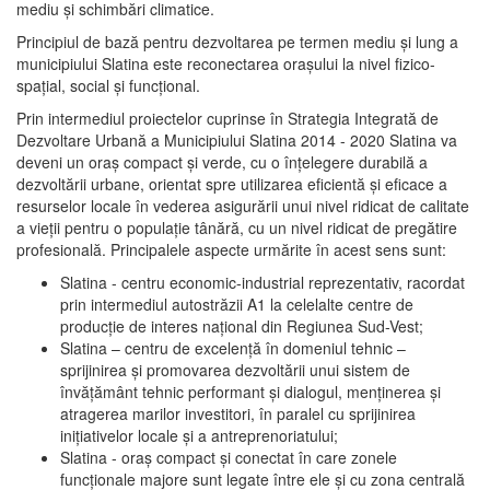
mediu şi schimbări climatice.
Principiul de bază pentru dezvoltarea pe termen mediu şi lung a
municipiului Slatina este reconectarea oraşului la nivel fizico-
spaţial, social şi funcţional.
Prin intermediul proiectelor cuprinse în Strategia Integrată de
Dezvoltare Urbană a Municipiului Slatina 2014 - 2020 Slatina va
deveni un oraş compact şi verde, cu o înţelegere durabilă a
dezvoltării urbane, orientat spre utilizarea eficientă şi eficace a
resurselor locale în vederea asigurării unui nivel ridicat de calitate
a vieţii pentru o populaţie tânără, cu un nivel ridicat de pregătire
profesională. Principalele aspecte urmărite în acest sens sunt:
Slatina - centru economic-industrial reprezentativ, racordat
prin intermediul autostrăzii A1 la celelalte centre de
producţie de interes naţional din Regiunea Sud-Vest;
Slatina – centru de excelenţă în domeniul tehnic –
sprijinirea şi promovarea dezvoltării unui sistem de
învăţământ tehnic performant şi dialogul, menţinerea şi
atragerea marilor investitori, în paralel cu sprijinirea
iniţiativelor locale şi a antreprenoriatului;
Slatina - oraş compact şi conectat în care zonele
funcţionale majore sunt legate între ele şi cu zona centrală