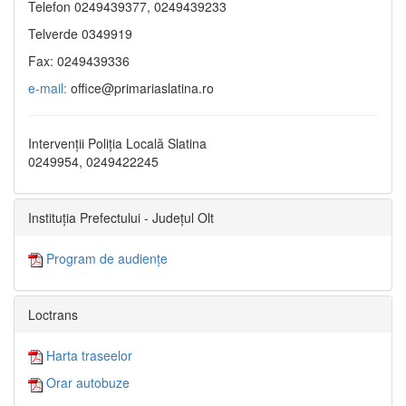
Telefon 0249439377, 0249439233
Telverde 0349919
Fax: 0249439336
e-mail:
office@primariaslatina.ro
Intervenții Poliția Locală Slatina
0249954, 0249422245
Instituția Prefectului - Județul Olt
Program de audiențe
Loctrans
Harta traseelor
Orar autobuze