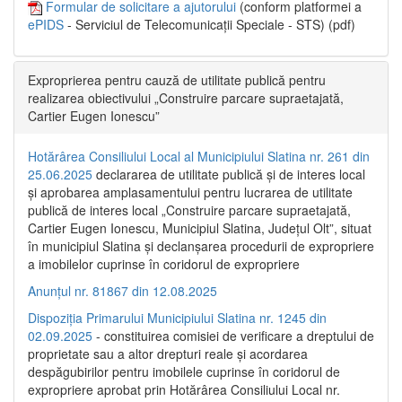
Formular de solicitare a ajutorului
(conform platformei a
ePIDS
- Serviciul de Telecomunicații Speciale - STS) (pdf)
Exproprierea pentru cauză de utilitate publică pentru
realizarea obiectivului „Construire parcare supraetajată,
Cartier Eugen Ionescu”
Hotărârea Consiliului Local al Municipiului Slatina nr. 261 din
25.06.2025
declararea de utilitate publică și de interes local
și aprobarea amplasamentului pentru lucrarea de utilitate
publică de interes local „Construire parcare supraetajată,
Cartier Eugen Ionescu, Municipiul Slatina, Județul Olt”, situat
în municipiul Slatina și declanșarea procedurii de expropriere
a imobilelor cuprinse în coridorul de expropriere
Anunțul nr. 81867 din 12.08.2025
Dispoziția Primarului Municipiului Slatina nr. 1245 din
02.09.2025
- constituirea comisiei de verificare a dreptului de
proprietate sau a altor drepturi reale și acordarea
despăgubirilor pentru imobilele cuprinse în coridorul de
expropriere aprobat prin Hotărârea Consiliului Local nr.