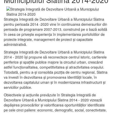
Strategia Integrată de Dezvoltare Urbană a Municipiului Slatina
pentru perioada 2014 -2020 vine în continuarea demersurilor din
perioada de programare 2007-2013, construind pe o bază solidă
în ceea ce priveşte experienţa în implementarea portofoliilor de
proiecte integrate, management de proiect și capacitate
administrativă.
Strategia Integrată de Dezvoltare Urbană a Municipiului Slatina
2014 - 2020 își propune să reconecteze centrul istoric, cartierele
periferice şi spaţiile publice majore la circuitul urban, crescând
astfel funcţionalitatea, competitivitatea şi atractivitatea oraşului.
Totodată, pentru a-şi consolida poziţia de centru regional, Slatina
va investi în dezvoltarea şi promovarea identităţii locale, în
dezvoltarea capitalului uman şi în modernizarea infrastructurii şi
serviciilor publice.
Obiectivele şi acţiunile prevăzute în Strategia Integrată de
Dezvoltare Urbană a Municipiului Slatina 2014 - 2020 vizează
depășirea provocărilor şi valorificarea oportunităţilor identificate
pe cele cinci paliere: economic, demografic, social, conectivitate,