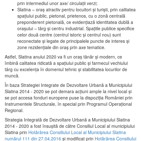
prin intermediul unor axe/ circulații verzi;
Slatina – oraş atractiv pentru locuitori şi turişti, prin calitatea
spaţiului public, pietonal, prietenos, cu o zonă centrală
preponderent pietonală, ce evidenţiază identitatea dublă a
oraşului – târg şi centru industrial. Spaţiile publice specifice
celor două centre (centrul istoric şi centrul nou) sunt
reconectate şi legate de principalele puncte de interes şi
zone rezidenţiale din oraş prin axe tematice.
Astfel, Slatina anului 2020 va fi un oraş tânăr şi modern, ce
îmbină calitatea ridicată a spaţiului public şi farmecul vechiului
târg cu excelenţa în domeniul tehnic şi stabilitatea locurilor de
muncă.
În baza Strategiei Integrate de Dezvoltare Urbană a Municipiului
Slatina 2014 - 2020 se pot demara acţiuni ample la nivel local şi
se pot accesa fonduri europene puse la dispoziţia României prin
Instrumentele Structurale, în special prin Programul Operațional
Regional.
Strategia Integrată de Dezvoltare Urbană a Municipiului Slatina
2014 - 2020 a fost însuşită de către Consiliul Local al municipiului
Slatina prin
Hotărârea Consiliului Local al Municipiului Slatina
numărul 111 din 27.04.2016
și modificat prin
Hotărârea Consiliului