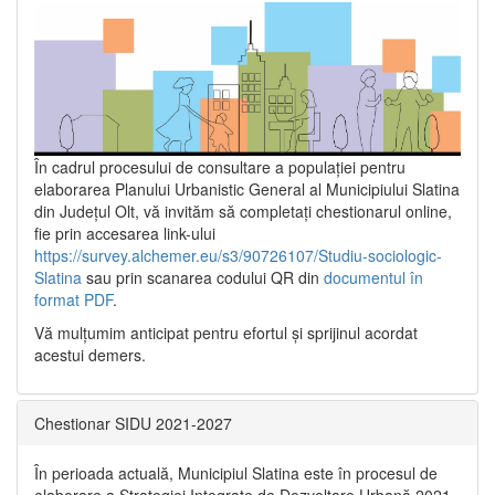
În cadrul procesului de consultare a populaţiei pentru
elaborarea Planului Urbanistic General al Municipiului Slatina
din Județul Olt, vă invităm să completați chestionarul online,
fie prin accesarea link-ului
https://survey.alchemer.eu/s3/90726107/Studiu-sociologic-
Slatina
sau prin scanarea codului QR din
documentul în
format PDF
.
Vă mulţumim anticipat pentru efortul şi sprijinul acordat
acestui demers.
Chestionar SIDU 2021-2027
În perioada actuală, Municipiul Slatina este în procesul de
elaborare a Strategiei Integrate de Dezvoltare Urbană 2021‐