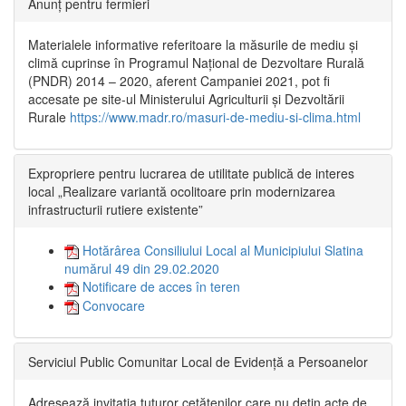
Anunț pentru fermieri
Materialele informative referitoare la măsurile de mediu și
climă cuprinse în Programul Național de Dezvoltare Rurală
(PNDR) 2014 – 2020, aferent Campaniei 2021, pot fi
accesate pe site-ul Ministerului Agriculturii și Dezvoltării
Rurale
https://www.madr.ro/masuri-de-mediu-si-clima.html
Expropriere pentru lucrarea de utilitate publică de interes
local „Realizare variantă ocolitoare prin modernizarea
infrastructurii rutiere existente”
Hotărârea Consiliului Local al Municipiului Slatina
numărul 49 din 29.02.2020
Notificare de acces în teren
Convocare
Serviciul Public Comunitar Local de Evidență a Persoanelor
Adresează invitația tuturor cetățenilor care nu dețin acte de