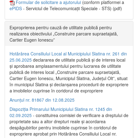
Formular de solicitare a ajutorului
(conform platformei a
ePIDS
- Serviciul de Telecomunicații Speciale - STS) (pdf)
Exproprierea pentru cauză de utilitate publică pentru
realizarea obiectivului „Construire parcare supraetajată,
Cartier Eugen Ionescu”
Hotărârea Consiliului Local al Municipiului Slatina nr. 261 din
25.06.2025
declararea de utilitate publică și de interes local
și aprobarea amplasamentului pentru lucrarea de utilitate
publică de interes local „Construire parcare supraetajată,
Cartier Eugen Ionescu, Municipiul Slatina, Județul Olt”, situat
în municipiul Slatina și declanșarea procedurii de expropriere
a imobilelor cuprinse în coridorul de expropriere
Anunțul nr. 81867 din 12.08.2025
Dispoziția Primarului Municipiului Slatina nr. 1245 din
02.09.2025
- constituirea comisiei de verificare a dreptului de
proprietate sau a altor drepturi reale și acordarea
despăgubirilor pentru imobilele cuprinse în coridorul de
expropriere aprobat prin Hotărârea Consiliului Local nr.