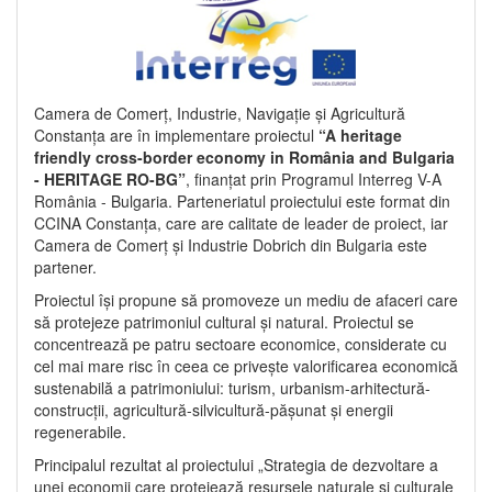
Camera de Comerț, Industrie, Navigație și Agricultură
Constanța are în implementare proiectul
“A heritage
friendly cross-border economy in România and Bulgaria
- HERITAGE RO-BG”
, finanțat prin Programul Interreg V-A
România - Bulgaria. Parteneriatul proiectului este format din
CCINA Constanța, care are calitate de leader de proiect, iar
Camera de Comerț și Industrie Dobrich din Bulgaria este
partener.
Proiectul își propune să promoveze un mediu de afaceri care
să protejeze patrimoniul cultural și natural. Proiectul se
concentrează pe patru sectoare economice, considerate cu
cel mai mare risc în ceea ce privește valorificarea economică
sustenabilă a patrimoniului: turism, urbanism-arhitectură-
construcții, agricultură-silvicultură-pășunat și energii
regenerabile.
Principalul rezultat al proiectului „Strategia de dezvoltare a
unei economii care protejează resursele naturale și culturale