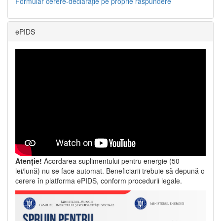
Formular cerere-declarație pe proprie răspundere
ePIDS
Atenție!
Acordarea suplimentului pentru energie (50
lei/lună) nu se face automat. Beneficiarii trebuie să depună o
cerere în platforma ePIDS, conform procedurii legale.