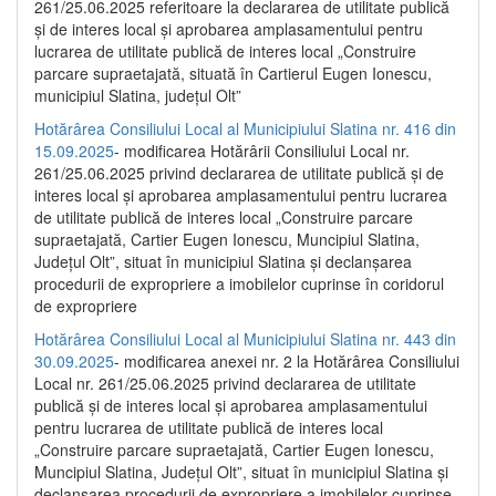
261/25.06.2025 referitoare la declararea de utilitate publică
și de interes local și aprobarea amplasamentului pentru
lucrarea de utilitate publică de interes local „Construire
parcare supraetajată, situată în Cartierul Eugen Ionescu,
municipiul Slatina, județul Olt”
Hotărârea Consiliului Local al Municipiului Slatina nr. 416 din
15.09.2025
- modificarea Hotărârii Consiliului Local nr.
261/25.06.2025 privind declararea de utilitate publică și de
interes local și aprobarea amplasamentului pentru lucrarea
de utilitate publică de interes local „Construire parcare
supraetajată, Cartier Eugen Ionescu, Muncipiul Slatina,
Județul Olt”, situat în municipiul Slatina și declanșarea
procedurii de expropriere a imobilelor cuprinse în coridorul
de expropriere
Hotărârea Consiliului Local al Municipiului Slatina nr. 443 din
30.09.2025
- modificarea anexei nr. 2 la Hotărârea Consiliului
Local nr. 261/25.06.2025 privind declararea de utilitate
publică şi de interes local şi aprobarea amplasamentului
pentru lucrarea de utilitate publică de interes local
„Construire parcare supraetajată, Cartier Eugen Ionescu,
Muncipiul Slatina, Judeţul Olt”, situat în municipiul Slatina şi
declanşarea procedurii de expropriere a imobilelor cuprinse