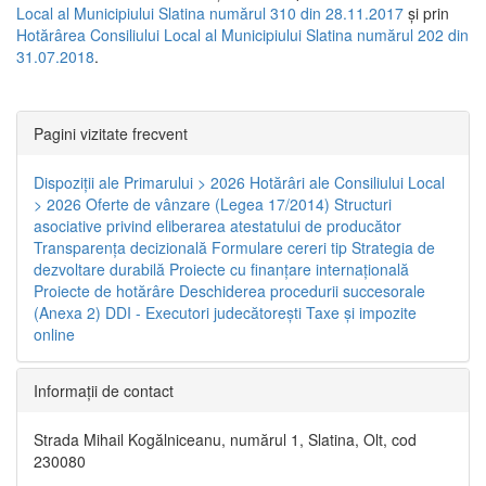
Local al Municipiului Slatina numărul 310 din 28.11.2017
și prin
Hotărârea Consiliului Local al Municipiului Slatina numărul 202 din
31.07.2018
.
Pagini vizitate frecvent
Dispoziţii ale Primarului > 2026
Hotărâri ale Consiliului Local
> 2026
Oferte de vânzare (Legea 17/2014)
Structuri
asociative privind eliberarea atestatului de producător
Transparenţa decizională
Formulare cereri tip
Strategia de
dezvoltare durabilă
Proiecte cu finanţare internaţională
Proiecte de hotărâre
Deschiderea procedurii succesorale
(Anexa 2)
DDI - Executori judecătorești
Taxe şi impozite
online
Informaţii de contact
Strada Mihail Kogălniceanu, numărul 1, Slatina, Olt, cod
230080