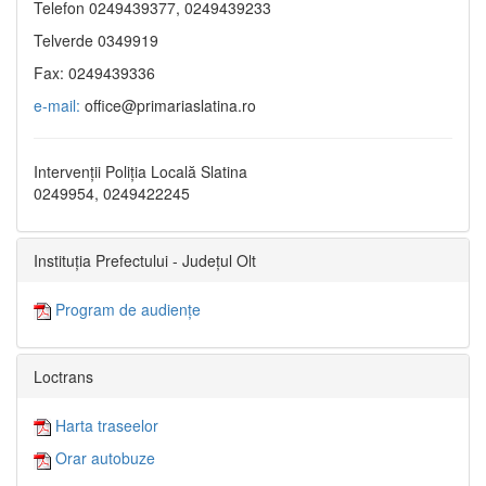
Telefon 0249439377, 0249439233
Telverde 0349919
Fax: 0249439336
e-mail:
office@primariaslatina.ro
Intervenții Poliția Locală Slatina
0249954, 0249422245
Instituția Prefectului - Județul Olt
Program de audiențe
Loctrans
Harta traseelor
Orar autobuze