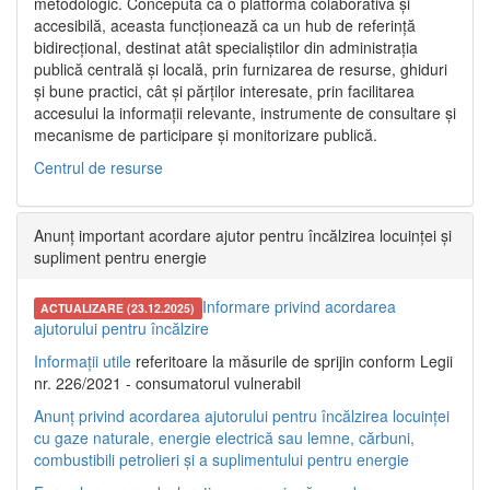
metodologic. Concepută ca o platformă colaborativă și
accesibilă, aceasta funcționează ca un hub de referință
bidirecțional, destinat atât specialiștilor din administrația
publică centrală și locală, prin furnizarea de resurse, ghiduri
și bune practici, cât și părților interesate, prin facilitarea
accesului la informații relevante, instrumente de consultare și
mecanisme de participare și monitorizare publică.
Centrul de resurse
Anunț important acordare ajutor pentru încălzirea locuinței și
supliment pentru energie
Informare privind acordarea
ACTUALIZARE (23.12.2025)
ajutorului pentru încălzire
Informații utile
referitoare la măsurile de sprijin conform Legii
nr. 226/2021 - consumatorul vulnerabil
Anunț privind acordarea ajutorului pentru încălzirea locuinței
cu gaze naturale, energie electrică sau lemne, cărbuni,
combustibili petrolieri și a suplimentului pentru energie