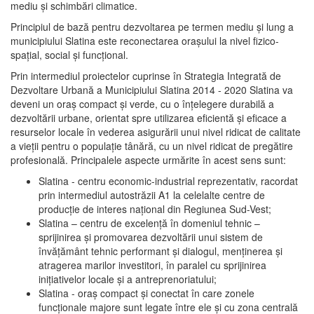
mediu şi schimbări climatice.
Principiul de bază pentru dezvoltarea pe termen mediu şi lung a
municipiului Slatina este reconectarea oraşului la nivel fizico-
spaţial, social şi funcţional.
Prin intermediul proiectelor cuprinse în Strategia Integrată de
Dezvoltare Urbană a Municipiului Slatina 2014 - 2020 Slatina va
deveni un oraş compact şi verde, cu o înţelegere durabilă a
dezvoltării urbane, orientat spre utilizarea eficientă şi eficace a
resurselor locale în vederea asigurării unui nivel ridicat de calitate
a vieţii pentru o populaţie tânără, cu un nivel ridicat de pregătire
profesională. Principalele aspecte urmărite în acest sens sunt:
Slatina - centru economic-industrial reprezentativ, racordat
prin intermediul autostrăzii A1 la celelalte centre de
producţie de interes naţional din Regiunea Sud-Vest;
Slatina – centru de excelenţă în domeniul tehnic –
sprijinirea şi promovarea dezvoltării unui sistem de
învăţământ tehnic performant şi dialogul, menţinerea şi
atragerea marilor investitori, în paralel cu sprijinirea
iniţiativelor locale şi a antreprenoriatului;
Slatina - oraş compact şi conectat în care zonele
funcţionale majore sunt legate între ele şi cu zona centrală