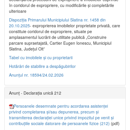
în coridorul de expropriere, cu modificările şi completările
ulterioare
Dispoziția Primarului Municipiului Slatina nr. 1458 din
20.10.2025
- exproprierea imobilelor proprietate privată, care
constituie coridorul de expropriere, situate pe
amplasamentul lucrării de utilitate publică „Construire
parcare supraetajată, Cartier Eugen Ionescu, Municipiul
Slatina, Județul Olt”
Tabel cu imobilele și cu proprietarii
Hotărâri de stabilire a despăgubirilor
Anunțul nr. 18594/24.02.2026
Anunț - Declarația unică 212
Persoanele desemnate pentru acordarea asistenței
privind completarea și/sau depunerea, precum și
transmiterea declarației unice privind impozitul pe venit și
contribuțiile sociale datorare de persoanele fizice (212)
(pdf)