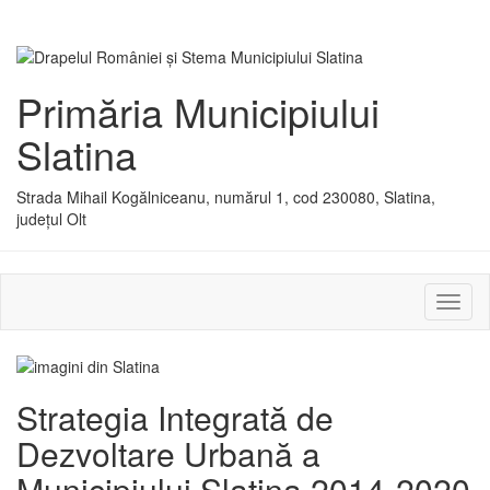
Primăria Municipiului
Slatina
Strada Mihail Kogălniceanu, numărul 1, cod 230080, Slatina,
județul Olt
Activ
sau
dezac
meniu
Strategia Integrată de
Dezvoltare Urbană a
Municipiului Slatina 2014-2020