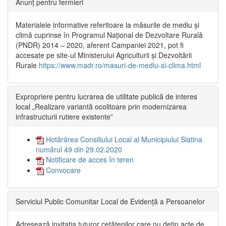
Anunț pentru fermieri
Materialele informative referitoare la măsurile de mediu și
climă cuprinse în Programul Național de Dezvoltare Rurală
(PNDR) 2014 – 2020, aferent Campaniei 2021, pot fi
accesate pe site-ul Ministerului Agriculturii și Dezvoltării
Rurale
https://www.madr.ro/masuri-de-mediu-si-clima.html
Expropriere pentru lucrarea de utilitate publică de interes
local „Realizare variantă ocolitoare prin modernizarea
infrastructurii rutiere existente”
Hotărârea Consiliului Local al Municipiului Slatina
numărul 49 din 29.02.2020
Notificare de acces în teren
Convocare
Serviciul Public Comunitar Local de Evidență a Persoanelor
Adresează invitația tuturor cetățenilor care nu dețin acte de