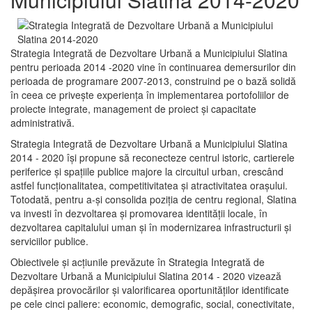
Strategia Integrată de Dezvoltare Urbană a Municipiului Slatina
pentru perioada 2014 -2020 vine în continuarea demersurilor din
perioada de programare 2007-2013, construind pe o bază solidă
în ceea ce priveşte experienţa în implementarea portofoliilor de
proiecte integrate, management de proiect și capacitate
administrativă.
Strategia Integrată de Dezvoltare Urbană a Municipiului Slatina
2014 - 2020 își propune să reconecteze centrul istoric, cartierele
periferice şi spaţiile publice majore la circuitul urban, crescând
astfel funcţionalitatea, competitivitatea şi atractivitatea oraşului.
Totodată, pentru a-şi consolida poziţia de centru regional, Slatina
va investi în dezvoltarea şi promovarea identităţii locale, în
dezvoltarea capitalului uman şi în modernizarea infrastructurii şi
serviciilor publice.
Obiectivele şi acţiunile prevăzute în Strategia Integrată de
Dezvoltare Urbană a Municipiului Slatina 2014 - 2020 vizează
depășirea provocărilor şi valorificarea oportunităţilor identificate
pe cele cinci paliere: economic, demografic, social, conectivitate,