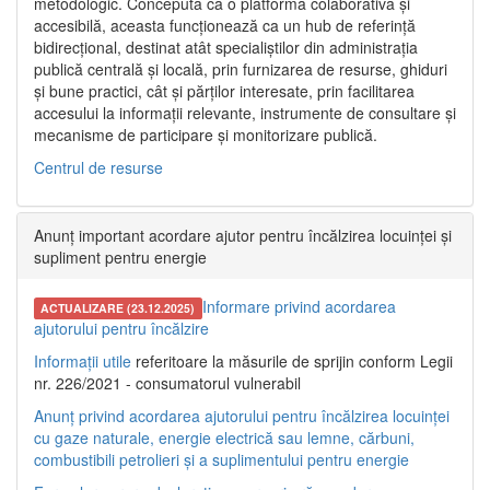
metodologic. Concepută ca o platformă colaborativă și
accesibilă, aceasta funcționează ca un hub de referință
bidirecțional, destinat atât specialiștilor din administrația
publică centrală și locală, prin furnizarea de resurse, ghiduri
și bune practici, cât și părților interesate, prin facilitarea
accesului la informații relevante, instrumente de consultare și
mecanisme de participare și monitorizare publică.
Centrul de resurse
Anunț important acordare ajutor pentru încălzirea locuinței și
supliment pentru energie
Informare privind acordarea
ACTUALIZARE (23.12.2025)
ajutorului pentru încălzire
Informații utile
referitoare la măsurile de sprijin conform Legii
nr. 226/2021 - consumatorul vulnerabil
Anunț privind acordarea ajutorului pentru încălzirea locuinței
cu gaze naturale, energie electrică sau lemne, cărbuni,
combustibili petrolieri și a suplimentului pentru energie