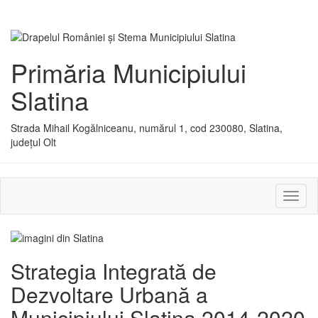
Primăria Municipiului
Slatina
Strada Mihail Kogălniceanu, numărul 1, cod 230080, Slatina,
județul Olt
Activ
sau
dezac
meniu
Strategia Integrată de
Dezvoltare Urbană a
Municipiului Slatina 2014-2020