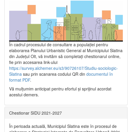
În cadrul procesului de consultare a populaţiei pentru
elaborarea Planului Urbanistic General al Municipiului Slatina
din Județul Olt, vă invităm să completați chestionarul online,
fie prin accesarea link-ului
https://survey.alchemer.eu/s3/90726107/Studiu-sociologic-
Slatina
sau prin scanarea codului QR din
documentul în
format PDF
.
Vă mulţumim anticipat pentru efortul şi sprijinul acordat
acestui demers.
Chestionar SIDU 2021-2027
În perioada actuală, Municipiul Slatina este în procesul de
elaborare a Strategiei Integrate de Dezvoltare Urbană 2021‐