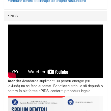
Formular cerere-declarație pe proprie răspundere
ePIDS
Atenție!
Acordarea suplimentului pentru energie (50
lei/lună) nu se face automat. Beneficiarii trebuie să depună o
cerere în platforma ePIDS, conform procedurii legale.