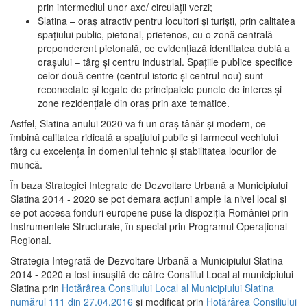
prin intermediul unor axe/ circulații verzi;
Slatina – oraş atractiv pentru locuitori şi turişti, prin calitatea
spaţiului public, pietonal, prietenos, cu o zonă centrală
preponderent pietonală, ce evidenţiază identitatea dublă a
oraşului – târg şi centru industrial. Spaţiile publice specifice
celor două centre (centrul istoric şi centrul nou) sunt
reconectate şi legate de principalele puncte de interes şi
zone rezidenţiale din oraş prin axe tematice.
Astfel, Slatina anului 2020 va fi un oraş tânăr şi modern, ce
îmbină calitatea ridicată a spaţiului public şi farmecul vechiului
târg cu excelenţa în domeniul tehnic şi stabilitatea locurilor de
muncă.
În baza Strategiei Integrate de Dezvoltare Urbană a Municipiului
Slatina 2014 - 2020 se pot demara acţiuni ample la nivel local şi
se pot accesa fonduri europene puse la dispoziţia României prin
Instrumentele Structurale, în special prin Programul Operațional
Regional.
Strategia Integrată de Dezvoltare Urbană a Municipiului Slatina
2014 - 2020 a fost însuşită de către Consiliul Local al municipiului
Slatina prin
Hotărârea Consiliului Local al Municipiului Slatina
numărul 111 din 27.04.2016
și modificat prin
Hotărârea Consiliului