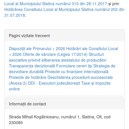
Local al Municipiului Slatina numărul 310 din 28.11.2017
și prin
Hotărârea Consiliului Local al Municipiului Slatina numărul 202 din
31.07.2018
.
Pagini vizitate frecvent
Dispoziţii ale Primarului > 2026
Hotărâri ale Consiliului Local
> 2026
Oferte de vânzare (Legea 17/2014)
Structuri
asociative privind eliberarea atestatului de producător
Transparenţa decizională
Formulare cereri tip
Strategia de
dezvoltare durabilă
Proiecte cu finanţare internaţională
Proiecte de hotărâre
Deschiderea procedurii succesorale
(Anexa 2)
DDI - Executori judecătorești
Taxe şi impozite
online
Informaţii de contact
Strada Mihail Kogălniceanu, numărul 1, Slatina, Olt, cod
230080