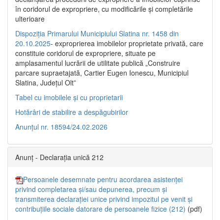
în coridorul de expropriere, cu modificările şi completările
ulterioare
Dispoziția Primarului Municipiului Slatina nr. 1458 din
20.10.2025
- exproprierea imobilelor proprietate privată, care
constituie coridorul de expropriere, situate pe
amplasamentul lucrării de utilitate publică „Construire
parcare supraetajată, Cartier Eugen Ionescu, Municipiul
Slatina, Județul Olt”
Tabel cu imobilele și cu proprietarii
Hotărâri de stabilire a despăgubirilor
Anunțul nr. 18594/24.02.2026
Anunț - Declarația unică 212
Persoanele desemnate pentru acordarea asistenței
privind completarea și/sau depunerea, precum și
transmiterea declarației unice privind impozitul pe venit și
contribuțiile sociale datorare de persoanele fizice (212)
(pdf)