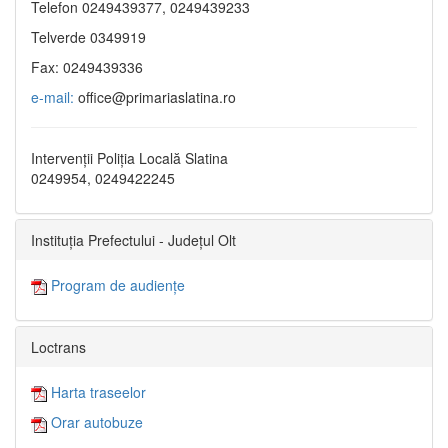
Telefon 0249439377, 0249439233
Telverde 0349919
Fax: 0249439336
e-mail:
office@primariaslatina.ro
Intervenții Poliția Locală Slatina
0249954, 0249422245
Instituția Prefectului - Județul Olt
Program de audiențe
Loctrans
Harta traseelor
Orar autobuze