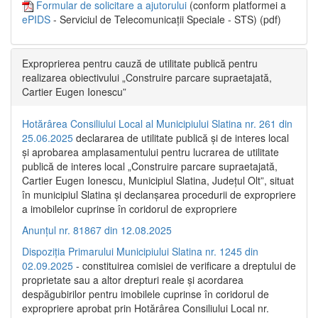
Formular de solicitare a ajutorului
(conform platformei a
ePIDS
- Serviciul de Telecomunicații Speciale - STS) (pdf)
Exproprierea pentru cauză de utilitate publică pentru
realizarea obiectivului „Construire parcare supraetajată,
Cartier Eugen Ionescu”
Hotărârea Consiliului Local al Municipiului Slatina nr. 261 din
25.06.2025
declararea de utilitate publică și de interes local
și aprobarea amplasamentului pentru lucrarea de utilitate
publică de interes local „Construire parcare supraetajată,
Cartier Eugen Ionescu, Municipiul Slatina, Județul Olt”, situat
în municipiul Slatina și declanșarea procedurii de expropriere
a imobilelor cuprinse în coridorul de expropriere
Anunțul nr. 81867 din 12.08.2025
Dispoziția Primarului Municipiului Slatina nr. 1245 din
02.09.2025
- constituirea comisiei de verificare a dreptului de
proprietate sau a altor drepturi reale și acordarea
despăgubirilor pentru imobilele cuprinse în coridorul de
expropriere aprobat prin Hotărârea Consiliului Local nr.