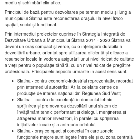
mediu şi schimbări climatice.
Principiul de bază pentru dezvoltarea pe termen mediu şi lung a
municipiului Slatina este reconectarea oraşului la nivel fizico-
spaţial, social şi funcţional.
Prin intermediul proiectelor cuprinse în Strategia Integrată de
Dezvoltare Urbană a Municipiului Slatina 2014 - 2020 Slatina va
deveni un oraş compact şi verde, cu o înţelegere durabilă a
dezvoltării urbane, orientat spre utilizarea eficientă şi eficace a
resurselor locale în vederea asigurării unui nivel ridicat de calitate
a vieţii pentru o populaţie tânără, cu un nivel ridicat de pregătire
profesională. Principalele aspecte urmărite în acest sens sunt:
Slatina - centru economic-industrial reprezentativ, racordat
prin intermediul autostrăzii A1 la celelalte centre de
producţie de interes naţional din Regiunea Sud-Vest;
Slatina – centru de excelenţă în domeniul tehnic –
sprijinirea şi promovarea dezvoltării unui sistem de
învăţământ tehnic performant şi dialogul, menţinerea şi
atragerea marilor investitori, în paralel cu sprijinirea
iniţiativelor locale şi a antreprenoriatului;
Slatina - oraş compact şi conectat în care zonele
funcţionale majore sunt legate între ele şi cu zona centrală