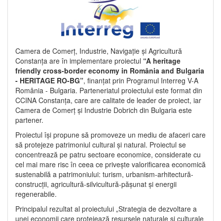
Camera de Comerț, Industrie, Navigație și Agricultură
Constanța are în implementare proiectul
“A heritage
friendly cross-border economy in România and Bulgaria
- HERITAGE RO-BG”
, finanțat prin Programul Interreg V-A
România - Bulgaria. Parteneriatul proiectului este format din
CCINA Constanța, care are calitate de leader de proiect, iar
Camera de Comerț și Industrie Dobrich din Bulgaria este
partener.
Proiectul își propune să promoveze un mediu de afaceri care
să protejeze patrimoniul cultural și natural. Proiectul se
concentrează pe patru sectoare economice, considerate cu
cel mai mare risc în ceea ce privește valorificarea economică
sustenabilă a patrimoniului: turism, urbanism-arhitectură-
construcții, agricultură-silvicultură-pășunat și energii
regenerabile.
Principalul rezultat al proiectului „Strategia de dezvoltare a
unei economii care protejează resursele naturale și culturale