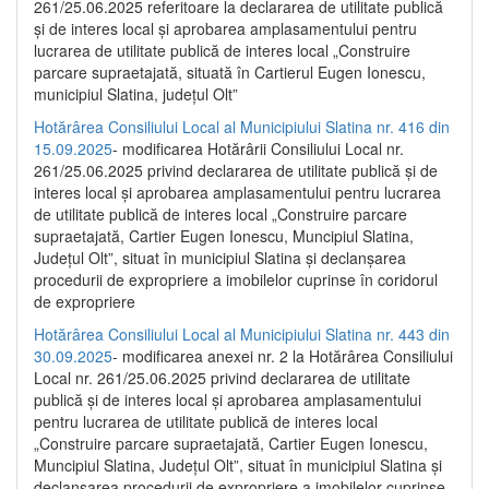
261/25.06.2025 referitoare la declararea de utilitate publică
și de interes local și aprobarea amplasamentului pentru
lucrarea de utilitate publică de interes local „Construire
parcare supraetajată, situată în Cartierul Eugen Ionescu,
municipiul Slatina, județul Olt”
Hotărârea Consiliului Local al Municipiului Slatina nr. 416 din
15.09.2025
- modificarea Hotărârii Consiliului Local nr.
261/25.06.2025 privind declararea de utilitate publică și de
interes local și aprobarea amplasamentului pentru lucrarea
de utilitate publică de interes local „Construire parcare
supraetajată, Cartier Eugen Ionescu, Muncipiul Slatina,
Județul Olt”, situat în municipiul Slatina și declanșarea
procedurii de expropriere a imobilelor cuprinse în coridorul
de expropriere
Hotărârea Consiliului Local al Municipiului Slatina nr. 443 din
30.09.2025
- modificarea anexei nr. 2 la Hotărârea Consiliului
Local nr. 261/25.06.2025 privind declararea de utilitate
publică şi de interes local şi aprobarea amplasamentului
pentru lucrarea de utilitate publică de interes local
„Construire parcare supraetajată, Cartier Eugen Ionescu,
Muncipiul Slatina, Judeţul Olt”, situat în municipiul Slatina şi
declanşarea procedurii de expropriere a imobilelor cuprinse