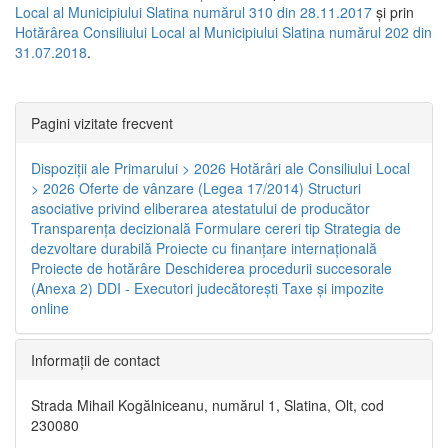
Local al Municipiului Slatina numărul 310 din 28.11.2017
și prin
Hotărârea Consiliului Local al Municipiului Slatina numărul 202 din
31.07.2018
.
Pagini vizitate frecvent
Dispoziţii ale Primarului > 2026
Hotărâri ale Consiliului Local
> 2026
Oferte de vânzare (Legea 17/2014)
Structuri
asociative privind eliberarea atestatului de producător
Transparenţa decizională
Formulare cereri tip
Strategia de
dezvoltare durabilă
Proiecte cu finanţare internaţională
Proiecte de hotărâre
Deschiderea procedurii succesorale
(Anexa 2)
DDI - Executori judecătorești
Taxe şi impozite
online
Informaţii de contact
Strada Mihail Kogălniceanu, numărul 1, Slatina, Olt, cod
230080