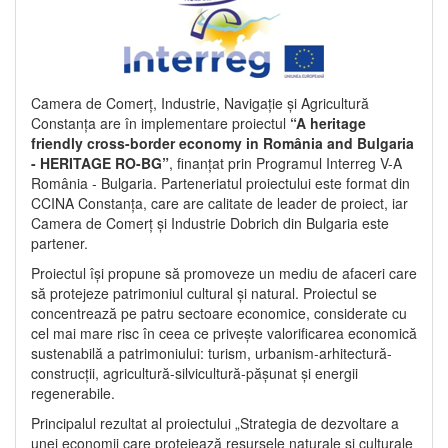
Camera de Comerț, Industrie, Navigație și Agricultură
Constanța are în implementare proiectul
“A heritage
friendly cross-border economy in România and Bulgaria
- HERITAGE RO-BG”
, finanțat prin Programul Interreg V-A
România - Bulgaria. Parteneriatul proiectului este format din
CCINA Constanța, care are calitate de leader de proiect, iar
Camera de Comerț și Industrie Dobrich din Bulgaria este
partener.
Proiectul își propune să promoveze un mediu de afaceri care
să protejeze patrimoniul cultural și natural. Proiectul se
concentrează pe patru sectoare economice, considerate cu
cel mai mare risc în ceea ce privește valorificarea economică
sustenabilă a patrimoniului: turism, urbanism-arhitectură-
construcții, agricultură-silvicultură-pășunat și energii
regenerabile.
Principalul rezultat al proiectului „Strategia de dezvoltare a
unei economii care protejează resursele naturale și culturale