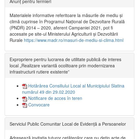
Anunț pentru fermieri
Materialele informative referitoare la măsurile de mediu și
climă cuprinse în Programul Național de Dezvoltare Rurală
(PNDR) 2014 – 2020, aferent Campaniei 2021, pot fi
accesate pe site-ul Ministerului Agriculturii și Dezvoltării
Rurale
https://www.madr.ro/masuri-de-mediu-si-clima.html
Expropriere pentru lucrarea de utilitate publică de interes
local „Realizare variantă ocolitoare prin modernizarea
infrastructurii rutiere existente”
Hotărârea Consiliului Local al Municipiului Slatina
numărul 49 din 29.02.2020
Notificare de acces în teren
Convocare
Serviciul Public Comunitar Local de Evidență a Persoanelor
Adresează invitația tuturor cetățenilor care nu dețin acte de