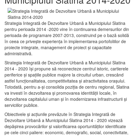
Strategia Integrată de Dezvoltare Urbană a Municipiului Slatina
pentru perioada 2014 -2020 vine în continuarea demersurilor din
perioada de programare 2007-2013, construind pe o bază solidă
în ceea ce priveşte experienţa în implementarea portofoliilor de
proiecte integrate, management de proiect și capacitate
administrativă.
Strategia Integrată de Dezvoltare Urbană a Municipiului Slatina
2014 - 2020 își propune să reconecteze centrul istoric, cartierele
periferice şi spaţiile publice majore la circuitul urban, crescând
astfel funcţionalitatea, competitivitatea şi atractivitatea oraşului.
Totodată, pentru a-şi consolida poziţia de centru regional, Slatina
va investi în dezvoltarea şi promovarea identităţii locale, în
dezvoltarea capitalului uman şi în modernizarea infrastructurii şi
serviciilor publice.
Obiectivele şi acţiunile prevăzute în Strategia Integrată de
Dezvoltare Urbană a Municipiului Slatina 2014 - 2020 vizează
depășirea provocărilor şi valorificarea oportunităţilor identificate
pe cele cinci paliere: economic, demografic, social, conectivitate,