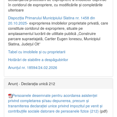
în coridorul de expropriere, cu modificările şi completările
ulterioare
Dispoziția Primarului Municipiului Slatina nr. 1458 din
20.10.2025
- exproprierea imobilelor proprietate privată, care
constituie coridorul de expropriere, situate pe
amplasamentul lucrării de utilitate publică „Construire
parcare supraetajată, Cartier Eugen Ionescu, Municipiul
Slatina, Județul Olt”
Tabel cu imobilele și cu proprietarii
Hotărâri de stabilire a despăgubirilor
Anunțul nr. 18594/24.02.2026
Anunț - Declarația unică 212
Persoanele desemnate pentru acordarea asistenței
privind completarea și/sau depunerea, precum și
transmiterea declarației unice privind impozitul pe venit și
contribuțiile sociale datorare de persoanele fizice (212)
(pdf)