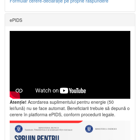
Formular cerere-declarație pe proprie răspundere
ePIDS
Atenție!
Acordarea suplimentului pentru energie (50
lei/lună) nu se face automat. Beneficiarii trebuie să depună o
cerere în platforma ePIDS, conform procedurii legale.