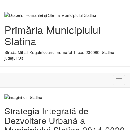
Primăria Municipiului
Slatina
Strada Mihail Kogălniceanu, numărul 1, cod 230080, Slatina,
județul Olt
Activ
sau
dezac
meniu
Strategia Integrată de
Dezvoltare Urbană a
Municipiului Slatina 2014-2020