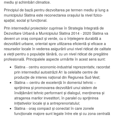
mediu şi schimbări climatice.
Principiul de bază pentru dezvoltarea pe termen mediu şi lung a
municipiului Slatina este reconectarea oraşului la nivel fizico-
spaţial, social şi funcţional.
Prin intermediul proiectelor cuprinse în Strategia Integrată de
Dezvoltare Urbană a Municipiului Slatina 2014 - 2020 Slatina va
deveni un oraş compact şi verde, cu o înţelegere durabilă a
dezvoltării urbane, orientat spre utilizarea eficientă şi eficace a
resurselor locale în vederea asigurării unui nivel ridicat de calitate
a vieţii pentru o populaţie tânără, cu un nivel ridicat de pregătire
profesională. Principalele aspecte urmărite în acest sens sunt:
Slatina - centru economic-industrial reprezentativ, racordat
prin intermediul autostrăzii A1 la celelalte centre de
producţie de interes naţional din Regiunea Sud-Vest;
Slatina – centru de excelenţă în domeniul tehnic –
sprijinirea şi promovarea dezvoltării unui sistem de
învăţământ tehnic performant şi dialogul, menţinerea şi
atragerea marilor investitori, în paralel cu sprijinirea
iniţiativelor locale şi a antreprenoriatului;
Slatina - oraş compact şi conectat în care zonele
funcţionale majore sunt legate între ele şi cu zona centrală