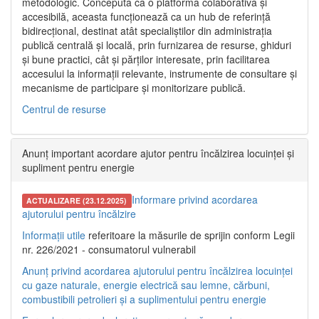
metodologic. Concepută ca o platformă colaborativă și
accesibilă, aceasta funcționează ca un hub de referință
bidirecțional, destinat atât specialiștilor din administrația
publică centrală și locală, prin furnizarea de resurse, ghiduri
și bune practici, cât și părților interesate, prin facilitarea
accesului la informații relevante, instrumente de consultare și
mecanisme de participare și monitorizare publică.
Centrul de resurse
Anunț important acordare ajutor pentru încălzirea locuinței și
supliment pentru energie
Informare privind acordarea
ACTUALIZARE (23.12.2025)
ajutorului pentru încălzire
Informații utile
referitoare la măsurile de sprijin conform Legii
nr. 226/2021 - consumatorul vulnerabil
Anunț privind acordarea ajutorului pentru încălzirea locuinței
cu gaze naturale, energie electrică sau lemne, cărbuni,
combustibili petrolieri și a suplimentului pentru energie