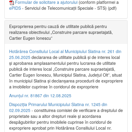
Formular de solicitare a ajutorului
(conform platformei a
ePIDS
- Serviciul de Telecomunicații Speciale - STS) (pdf)
Exproprierea pentru cauză de utilitate publică pentru
realizarea obiectivului „Construire parcare supraetajată,
Cartier Eugen Ionescu”
Hotărârea Consiliului Local al Municipiului Slatina nr. 261 din
25.06.2025
declararea de utilitate publică și de interes local
și aprobarea amplasamentului pentru lucrarea de utilitate
publică de interes local „Construire parcare supraetajată,
Cartier Eugen Ionescu, Municipiul Slatina, Județul Olt”, situat
în municipiul Slatina și declanșarea procedurii de expropriere
a imobilelor cuprinse în coridorul de expropriere
Anunțul nr. 81867 din 12.08.2025
Dispoziția Primarului Municipiului Slatina nr. 1245 din
02.09.2025
- constituirea comisiei de verificare a dreptului de
proprietate sau a altor drepturi reale și acordarea
despăgubirilor pentru imobilele cuprinse în coridorul de
expropriere aprobat prin Hotărârea Consiliului Local nr.