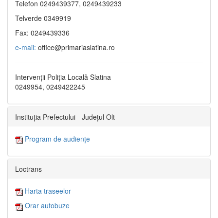
Telefon 0249439377, 0249439233
Telverde 0349919
Fax: 0249439336
e-mail:
office@primariaslatina.ro
Intervenții Poliția Locală Slatina
0249954, 0249422245
Instituția Prefectului - Județul Olt
Program de audiențe
Loctrans
Harta traseelor
Orar autobuze