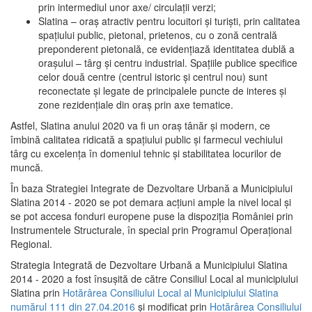
prin intermediul unor axe/ circulații verzi;
Slatina – oraş atractiv pentru locuitori şi turişti, prin calitatea
spaţiului public, pietonal, prietenos, cu o zonă centrală
preponderent pietonală, ce evidenţiază identitatea dublă a
oraşului – târg şi centru industrial. Spaţiile publice specifice
celor două centre (centrul istoric şi centrul nou) sunt
reconectate şi legate de principalele puncte de interes şi
zone rezidenţiale din oraş prin axe tematice.
Astfel, Slatina anului 2020 va fi un oraş tânăr şi modern, ce
îmbină calitatea ridicată a spaţiului public şi farmecul vechiului
târg cu excelenţa în domeniul tehnic şi stabilitatea locurilor de
muncă.
În baza Strategiei Integrate de Dezvoltare Urbană a Municipiului
Slatina 2014 - 2020 se pot demara acţiuni ample la nivel local şi
se pot accesa fonduri europene puse la dispoziţia României prin
Instrumentele Structurale, în special prin Programul Operațional
Regional.
Strategia Integrată de Dezvoltare Urbană a Municipiului Slatina
2014 - 2020 a fost însuşită de către Consiliul Local al municipiului
Slatina prin
Hotărârea Consiliului Local al Municipiului Slatina
numărul 111 din 27.04.2016
și modificat prin
Hotărârea Consiliului