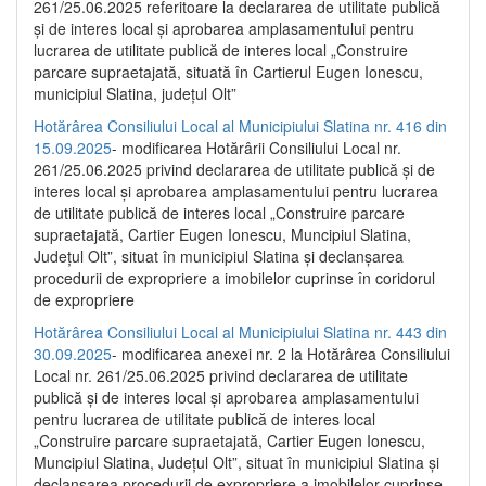
261/25.06.2025 referitoare la declararea de utilitate publică
și de interes local și aprobarea amplasamentului pentru
lucrarea de utilitate publică de interes local „Construire
parcare supraetajată, situată în Cartierul Eugen Ionescu,
municipiul Slatina, județul Olt”
Hotărârea Consiliului Local al Municipiului Slatina nr. 416 din
15.09.2025
- modificarea Hotărârii Consiliului Local nr.
261/25.06.2025 privind declararea de utilitate publică și de
interes local și aprobarea amplasamentului pentru lucrarea
de utilitate publică de interes local „Construire parcare
supraetajată, Cartier Eugen Ionescu, Muncipiul Slatina,
Județul Olt”, situat în municipiul Slatina și declanșarea
procedurii de expropriere a imobilelor cuprinse în coridorul
de expropriere
Hotărârea Consiliului Local al Municipiului Slatina nr. 443 din
30.09.2025
- modificarea anexei nr. 2 la Hotărârea Consiliului
Local nr. 261/25.06.2025 privind declararea de utilitate
publică şi de interes local şi aprobarea amplasamentului
pentru lucrarea de utilitate publică de interes local
„Construire parcare supraetajată, Cartier Eugen Ionescu,
Muncipiul Slatina, Judeţul Olt”, situat în municipiul Slatina şi
declanşarea procedurii de expropriere a imobilelor cuprinse