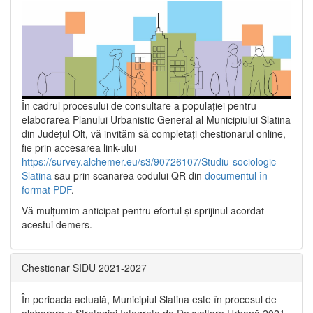
În cadrul procesului de consultare a populaţiei pentru
elaborarea Planului Urbanistic General al Municipiului Slatina
din Județul Olt, vă invităm să completați chestionarul online,
fie prin accesarea link-ului
https://survey.alchemer.eu/s3/90726107/Studiu-sociologic-
Slatina
sau prin scanarea codului QR din
documentul în
format PDF
.
Vă mulţumim anticipat pentru efortul şi sprijinul acordat
acestui demers.
Chestionar SIDU 2021-2027
În perioada actuală, Municipiul Slatina este în procesul de
elaborare a Strategiei Integrate de Dezvoltare Urbană 2021‐