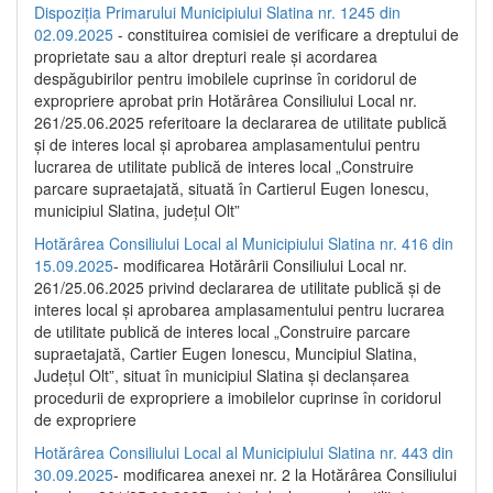
Dispoziția Primarului Municipiului Slatina nr. 1245 din
02.09.2025
- constituirea comisiei de verificare a dreptului de
proprietate sau a altor drepturi reale și acordarea
despăgubirilor pentru imobilele cuprinse în coridorul de
expropriere aprobat prin Hotărârea Consiliului Local nr.
261/25.06.2025 referitoare la declararea de utilitate publică
și de interes local și aprobarea amplasamentului pentru
lucrarea de utilitate publică de interes local „Construire
parcare supraetajată, situată în Cartierul Eugen Ionescu,
municipiul Slatina, județul Olt”
Hotărârea Consiliului Local al Municipiului Slatina nr. 416 din
15.09.2025
- modificarea Hotărârii Consiliului Local nr.
261/25.06.2025 privind declararea de utilitate publică și de
interes local și aprobarea amplasamentului pentru lucrarea
de utilitate publică de interes local „Construire parcare
supraetajată, Cartier Eugen Ionescu, Muncipiul Slatina,
Județul Olt”, situat în municipiul Slatina și declanșarea
procedurii de expropriere a imobilelor cuprinse în coridorul
de expropriere
Hotărârea Consiliului Local al Municipiului Slatina nr. 443 din
30.09.2025
- modificarea anexei nr. 2 la Hotărârea Consiliului