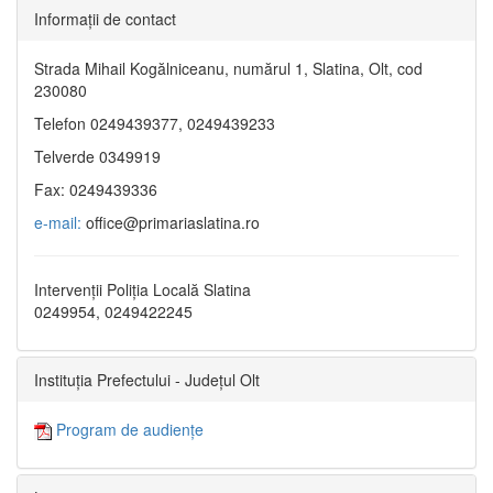
Informaţii de contact
Strada Mihail Kogălniceanu, numărul 1, Slatina, Olt, cod
230080
Telefon 0249439377, 0249439233
Telverde 0349919
Fax: 0249439336
e-mail:
office@primariaslatina.ro
Intervenții Poliția Locală Slatina
0249954, 0249422245
Instituția Prefectului - Județul Olt
Program de audiențe