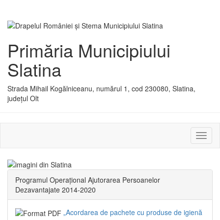
Primăria Municipiului
Slatina
Strada Mihail Kogălniceanu, numărul 1, cod 230080, Slatina,
județul Olt
Activ
sau
dezac
meniu
Programul Operațional Ajutorarea Persoanelor
Dezavantajate 2014-2020
„Acordarea de pachete cu produse de igienă