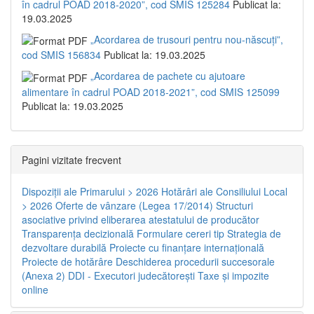
în cadrul POAD 2018-2020”, cod SMIS 125284
Publicat la:
19.03.2025
„Acordarea de trusouri pentru nou-născuți”,
cod SMIS 156834
Publicat la: 19.03.2025
„Acordarea de pachete cu ajutoare
alimentare în cadrul POAD 2018-2021”, cod SMIS 125099
Publicat la: 19.03.2025
Pagini vizitate frecvent
Dispoziţii ale Primarului > 2026
Hotărâri ale Consiliului Local
> 2026
Oferte de vânzare (Legea 17/2014)
Structuri
asociative privind eliberarea atestatului de producător
Transparenţa decizională
Formulare cereri tip
Strategia de
dezvoltare durabilă
Proiecte cu finanţare internaţională
Proiecte de hotărâre
Deschiderea procedurii succesorale
(Anexa 2)
DDI - Executori judecătorești
Taxe şi impozite
online