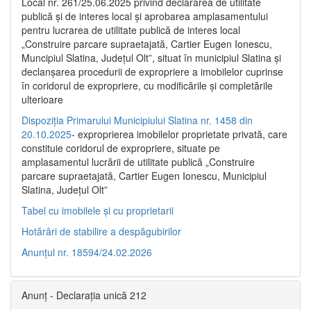
Local nr. 261/25.06.2025 privind declararea de utilitate
publică şi de interes local şi aprobarea amplasamentului
pentru lucrarea de utilitate publică de interes local
„Construire parcare supraetajată, Cartier Eugen Ionescu,
Muncipiul Slatina, Judeţul Olt”, situat în municipiul Slatina şi
declanşarea procedurii de expropriere a imobilelor cuprinse
în coridorul de expropriere, cu modificările şi completările
ulterioare
Dispoziția Primarului Municipiului Slatina nr. 1458 din
20.10.2025
- exproprierea imobilelor proprietate privată, care
constituie coridorul de expropriere, situate pe
amplasamentul lucrării de utilitate publică „Construire
parcare supraetajată, Cartier Eugen Ionescu, Municipiul
Slatina, Județul Olt”
Tabel cu imobilele și cu proprietarii
Hotărâri de stabilire a despăgubirilor
Anunțul nr. 18594/24.02.2026
Anunț - Declarația unică 212