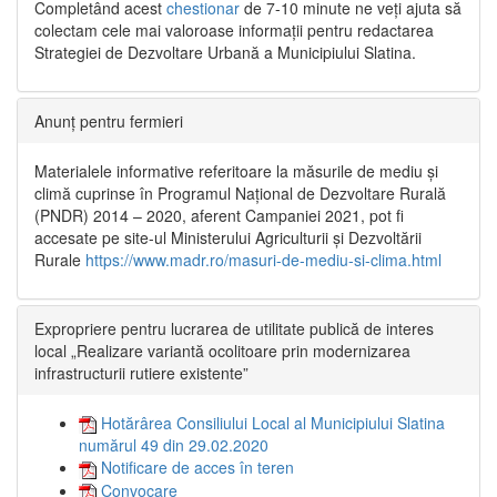
Completând acest
chestionar
de 7-10 minute ne veți ajuta să
colectam cele mai valoroase informații pentru redactarea
Strategiei de Dezvoltare Urbană a Municipiului Slatina.
Anunț pentru fermieri
Materialele informative referitoare la măsurile de mediu și
climă cuprinse în Programul Național de Dezvoltare Rurală
(PNDR) 2014 – 2020, aferent Campaniei 2021, pot fi
accesate pe site-ul Ministerului Agriculturii și Dezvoltării
Rurale
https://www.madr.ro/masuri-de-mediu-si-clima.html
Expropriere pentru lucrarea de utilitate publică de interes
local „Realizare variantă ocolitoare prin modernizarea
infrastructurii rutiere existente”
Hotărârea Consiliului Local al Municipiului Slatina
numărul 49 din 29.02.2020
Notificare de acces în teren
Convocare