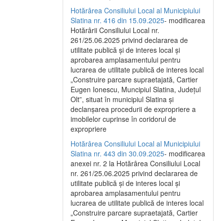
Hotărârea Consiliului Local al Municipiului
Slatina nr. 416 din 15.09.2025
- modificarea
Hotărârii Consiliului Local nr.
261/25.06.2025 privind declararea de
utilitate publică și de interes local și
aprobarea amplasamentului pentru
lucrarea de utilitate publică de interes local
„Construire parcare supraetajată, Cartier
Eugen Ionescu, Muncipiul Slatina, Județul
Olt”, situat în municipiul Slatina și
declanșarea procedurii de expropriere a
imobilelor cuprinse în coridorul de
expropriere
Hotărârea Consiliului Local al Municipiului
Slatina nr. 443 din 30.09.2025
- modificarea
anexei nr. 2 la Hotărârea Consiliului Local
nr. 261/25.06.2025 privind declararea de
utilitate publică şi de interes local şi
aprobarea amplasamentului pentru
lucrarea de utilitate publică de interes local
„Construire parcare supraetajată, Cartier