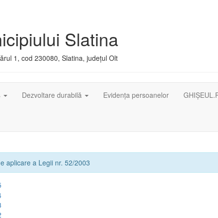
cipiului Slatina
rul 1, cod 230080, Slatina, județul Olt
ș
Dezvoltare durabilă
Evidența persoanelor
GHIȘEUL.
e aplicare a Legii nr. 52/2003
5
4
3
2