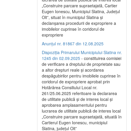
„Construire parcare supraetajată, Cartier
Eugen Ionescu, Municipiul Slatina, Județul
Olt”, situat în municipiul Slatina și
declanșarea procedurii de expropriere a
imobilelor cuprinse în coridorul de
expropriere
Anunțul nr. 81867 din 12.08.2025
Dispoziția Primarului Municipiului Slatina nr.
1245 din 02.09.2025
- constituirea comisiei
de verificare a dreptului de proprietate sau
a altor drepturi reale și acordarea
despăgubirilor pentru imobilele cuprinse în
coridorul de expropriere aprobat prin
Hotărârea Consiliului Local nr.
261/25.06.2025 referitoare la declararea
de utilitate publică și de interes local și
aprobarea amplasamentului pentru
lucrarea de utilitate publică de interes local
„Construire parcare supraetajată, situată în
Cartierul Eugen Ionescu, municipiul
Slatina, județul Olt”