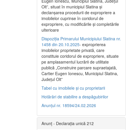
Eugen Ionescu, Muncipiul Slatina, Judeţul
Olt”, situat în municipiul Slatina şi
declanşarea procedurii de expropriere a
imobilelor cuprinse în coridorul de
expropriere, cu modificările şi completările
ulterioare
Dispoziția Primarului Municipiului Slatina nr.
1458 din 20.10.2025
- exproprierea
imobilelor proprietate privată, care
constituie coridorul de expropriere, situate
pe amplasamentul lucrării de utilitate
publică „Construire parcare supraetajată,
Cartier Eugen Ionescu, Municipiul Slatina,
Județul Olt”
Tabel cu imobilele și cu proprietarii
Hotărâri de stabilire a despăgubirilor
Anunțul nr. 18594/24.02.2026
Anunț - Declarația unică 212