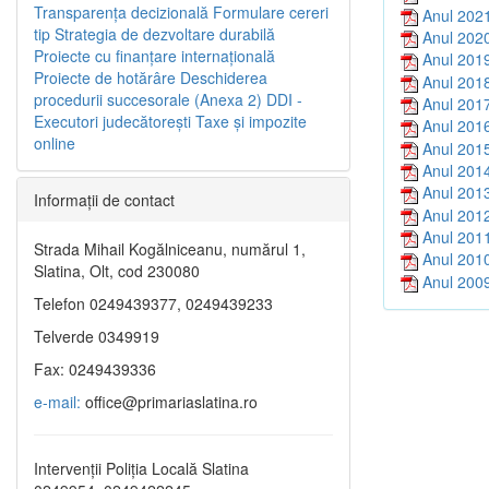
Transparenţa decizională
Formulare cereri
Anul 202
tip
Strategia de dezvoltare durabilă
Anul 202
Proiecte cu finanţare internaţională
Anul 201
Proiecte de hotărâre
Deschiderea
Anul 201
procedurii succesorale (Anexa 2)
DDI -
Anul 201
Executori judecătorești
Taxe şi impozite
Anul 201
online
Anul 201
Anul 201
Anul 201
Informaţii de contact
Anul 201
Anul 201
Strada Mihail Kogălniceanu, numărul 1,
Anul 201
Slatina, Olt, cod 230080
Anul 200
Telefon 0249439377, 0249439233
Telverde 0349919
Fax: 0249439336
e-mail:
office@primariaslatina.ro
Intervenții Poliția Locală Slatina