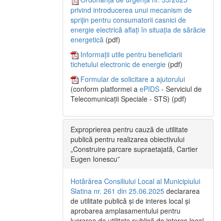
privind introducerea unui mecanism de
sprijin pentru consumatorii casnici de
energie electrică aflați în situația de sărăcie
energetică
(pdf)
Informații utile pentru beneficiarii
tichetului electronic de energie
(pdf)
Formular de solicitare a ajutorului
(conform platformei a
ePIDS
- Serviciul de
Telecomunicații Speciale - STS) (pdf)
Exproprierea pentru cauză de utilitate
publică pentru realizarea obiectivului
„Construire parcare supraetajată, Cartier
Eugen Ionescu”
Hotărârea Consiliului Local al Municipiului
Slatina nr. 261 din 25.06.2025
declararea
de utilitate publică și de interes local și
aprobarea amplasamentului pentru
lucrarea de utilitate publică de interes local