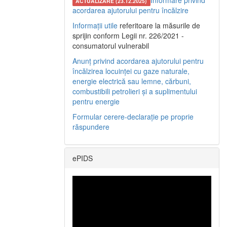
Informare privind
ACTUALIZARE (23.12.2025)
acordarea ajutorului pentru încălzire
Informații utile
referitoare la măsurile de
sprijin conform Legii nr. 226/2021 -
consumatorul vulnerabil
Anunț privind acordarea ajutorului pentru
încălzirea locuinței cu gaze naturale,
energie electrică sau lemne, cărbuni,
combustibili petrolieri și a suplimentului
pentru energie
Formular cerere-declarație pe proprie
răspundere
ePIDS