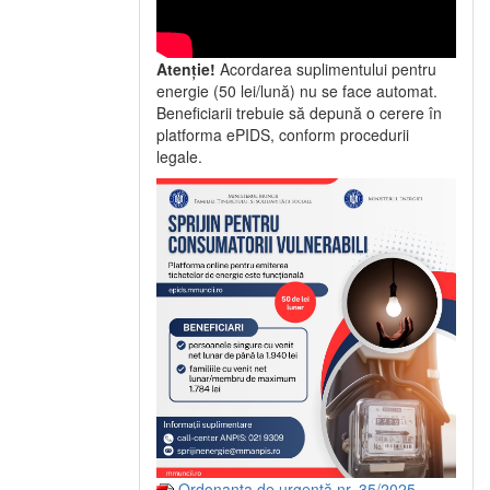
Atenție!
Acordarea suplimentului pentru
energie (50 lei/lună) nu se face automat.
Beneficiarii trebuie să depună o cerere în
platforma ePIDS, conform procedurii
legale.
Ordonanța de urgență nr. 35/2025