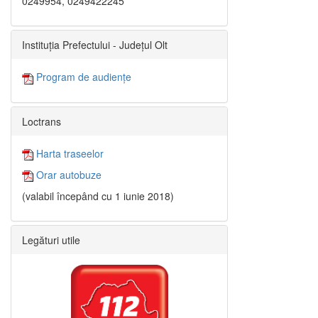
0249954, 0249422245
Instituția Prefectului - Județul Olt
Program de audiențe
Loctrans
Harta traseelor
Orar autobuze
(valabil începând cu 1 iunie 2018)
Legături utile