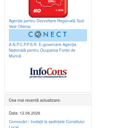
Agenția pentru Dezvoltare Regională Sud-
Vest Oltenia
A.N.P.C.P.P.S.R.
E-guvernare
Agenția
Națională pentru Ocuparea Forței de
Muncă
Cea mai recentă actualizare:
Data: 12.06.2026
Convocări / Invitaţii la şedinţele Consiliului
Local