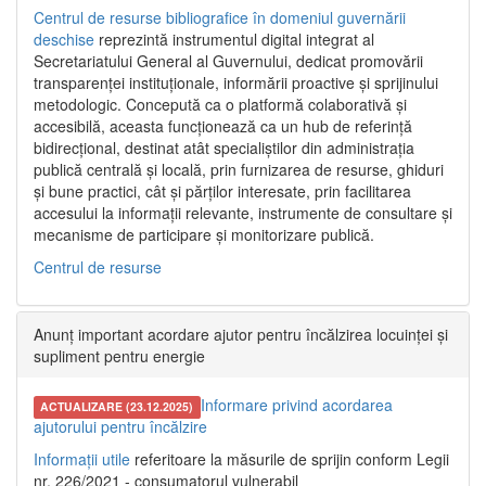
Centrul de resurse bibliografice în domeniul guvernării
deschise
reprezintă instrumentul digital integrat al
Secretariatului General al Guvernului, dedicat promovării
transparenței instituționale, informării proactive și sprijinului
metodologic. Concepută ca o platformă colaborativă și
accesibilă, aceasta funcționează ca un hub de referință
bidirecțional, destinat atât specialiștilor din administrația
publică centrală și locală, prin furnizarea de resurse, ghiduri
și bune practici, cât și părților interesate, prin facilitarea
accesului la informații relevante, instrumente de consultare și
mecanisme de participare și monitorizare publică.
Centrul de resurse
Anunț important acordare ajutor pentru încălzirea locuinței și
supliment pentru energie
Informare privind acordarea
ACTUALIZARE (23.12.2025)
ajutorului pentru încălzire
Informații utile
referitoare la măsurile de sprijin conform Legii
nr. 226/2021 - consumatorul vulnerabil