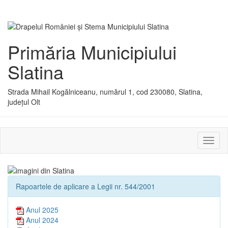
Primăria Municipiului
Slatina
Strada Mihail Kogălniceanu, numărul 1, cod 230080, Slatina,
județul Olt
Activ
sau
dezac
meniu
Rapoartele de aplicare a Legii nr. 544/2001
Anul 2025
Anul 2024