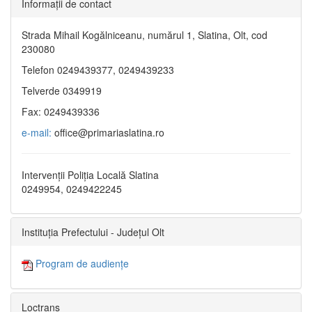
Informaţii de contact
Strada Mihail Kogălniceanu, numărul 1, Slatina, Olt, cod
230080
Telefon 0249439377, 0249439233
Telverde 0349919
Fax: 0249439336
e-mail:
office@primariaslatina.ro
Intervenții Poliția Locală Slatina
0249954, 0249422245
Instituția Prefectului - Județul Olt
Program de audiențe
Loctrans