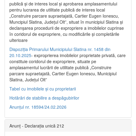
publică şi de interes local şi aprobarea amplasamentului
pentru lucrarea de utilitate publică de interes local
„Construire parcare supraetajată, Cartier Eugen Ionescu,
Muncipiul Slatina, Judeţul Olt”, situat în municipiul Slatina şi
declanşarea procedurii de expropriere a imobilelor cuprinse
în coridorul de expropriere, cu modificările şi completările
ulterioare
Dispoziția Primarului Municipiului Slatina nr. 1458 din
20.10.2025
- exproprierea imobilelor proprietate privată, care
constituie coridorul de expropriere, situate pe
amplasamentul lucrării de utilitate publică „Construire
parcare supraetajată, Cartier Eugen Ionescu, Municipiul
Slatina, Județul Olt”
Tabel cu imobilele și cu proprietarii
Hotărâri de stabilire a despăgubirilor
Anunțul nr. 18594/24.02.2026
Anunț - Declarația unică 212