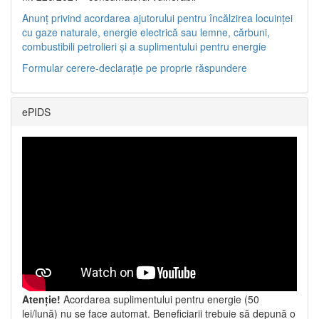
Anunț privind acordarea ajutorului pentru încălzirea locuinței
cu gaze naturale, energie electrică sau lemne, cărbuni,
combustibili petrolieri și a suplimentului pentru energie
Formular cerere-declarație pe proprie răspundere
ePIDS
Atenție!
Acordarea suplimentului pentru energie (50
lei/lună) nu se face automat. Beneficiarii trebuie să depună o