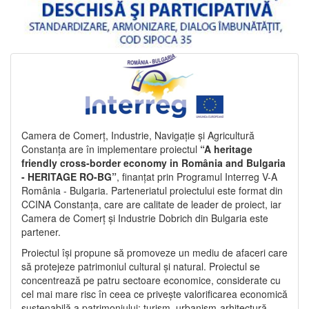
Camera de Comerț, Industrie, Navigație și Agricultură
Constanța are în implementare proiectul
“A heritage
friendly cross-border economy in România and Bulgaria
- HERITAGE RO-BG”
, finanțat prin Programul Interreg V-A
România - Bulgaria. Parteneriatul proiectului este format din
CCINA Constanța, care are calitate de leader de proiect, iar
Camera de Comerț și Industrie Dobrich din Bulgaria este
partener.
Proiectul își propune să promoveze un mediu de afaceri care
să protejeze patrimoniul cultural și natural. Proiectul se
concentrează pe patru sectoare economice, considerate cu
cel mai mare risc în ceea ce privește valorificarea economică
sustenabilă a patrimoniului: turism, urbanism-arhitectură-