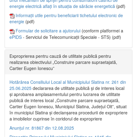
energie electrică aflați în situația de sărăcie energetică
(pdf)
Informații utile pentru beneficiarii tichetului electronic de
energie
(pdf)
Formular de solicitare a ajutorului
(conform platformei a
ePIDS
- Serviciul de Telecomunicații Speciale - STS) (pdf)
Exproprierea pentru cauză de utilitate publică pentru
realizarea obiectivului „Construire parcare supraetajată,
Cartier Eugen Ionescu”
Hotărârea Consiliului Local al Municipiului Slatina nr. 261 din
25.06.2025
declararea de utilitate publică și de interes local
și aprobarea amplasamentului pentru lucrarea de utilitate
publică de interes local „Construire parcare supraetajată,
Cartier Eugen Ionescu, Municipiul Slatina, Județul Olt”, situat
în municipiul Slatina și declanșarea procedurii de expropriere
a imobilelor cuprinse în coridorul de expropriere
Anunțul nr. 81867 din 12.08.2025
Dispoziția Primarului Municipiului Slatina nr. 1245 din