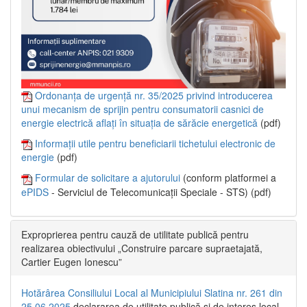
Ordonanța de urgență nr. 35/2025 privind introducerea
unui mecanism de sprijin pentru consumatorii casnici de
energie electrică aflați în situația de sărăcie energetică
(pdf)
Informații utile pentru beneficiarii tichetului electronic de
energie
(pdf)
Formular de solicitare a ajutorului
(conform platformei a
ePIDS
- Serviciul de Telecomunicații Speciale - STS) (pdf)
Exproprierea pentru cauză de utilitate publică pentru
realizarea obiectivului „Construire parcare supraetajată,
Cartier Eugen Ionescu”
Hotărârea Consiliului Local al Municipiului Slatina nr. 261 din
25.06.2025
declararea de utilitate publică și de interes local