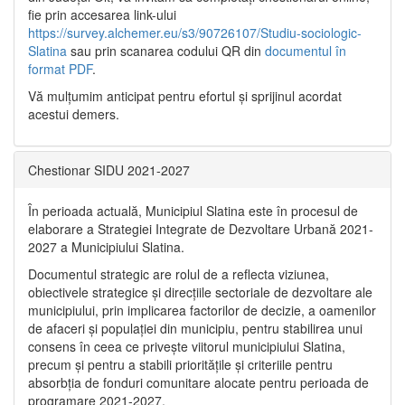
fie prin accesarea link-ului
https://survey.alchemer.eu/s3/90726107/Studiu-sociologic-
Slatina
sau prin scanarea codului QR din
documentul în
format PDF
.
Vă mulţumim anticipat pentru efortul şi sprijinul acordat
acestui demers.
Chestionar SIDU 2021-2027
În perioada actuală, Municipiul Slatina este în procesul de
elaborare a Strategiei Integrate de Dezvoltare Urbană 2021‐
2027 a Municipiului Slatina.
Documentul strategic are rolul de a reflecta viziunea,
obiectivele strategice și direcțiile sectoriale de dezvoltare ale
municipiului, prin implicarea factorilor de decizie, a oamenilor
de afaceri și populației din municipiu, pentru stabilirea unui
consens în ceea ce privește viitorul municipiului Slatina,
precum și pentru a stabili prioritățile și criteriile pentru
absorbția de fonduri comunitare alocate pentru perioada de
programare 2021-2027.