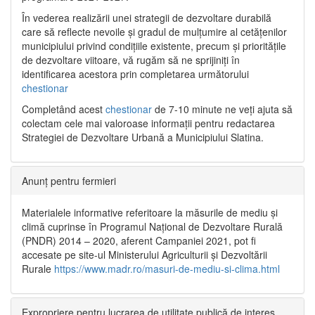
În vederea realizării unei strategii de dezvoltare durabilă
care să reflecte nevoile și gradul de mulțumire al cetățenilor
municipiului privind condițiile existente, precum și prioritățile
de dezvoltare viitoare, vă rugăm să ne sprijiniți în
identificarea acestora prin completarea următorului
chestionar
Completând acest
chestionar
de 7-10 minute ne veți ajuta să
colectam cele mai valoroase informații pentru redactarea
Strategiei de Dezvoltare Urbană a Municipiului Slatina.
Anunț pentru fermieri
Materialele informative referitoare la măsurile de mediu și
climă cuprinse în Programul Național de Dezvoltare Rurală
(PNDR) 2014 – 2020, aferent Campaniei 2021, pot fi
accesate pe site-ul Ministerului Agriculturii și Dezvoltării
Rurale
https://www.madr.ro/masuri-de-mediu-si-clima.html
Expropriere pentru lucrarea de utilitate publică de interes