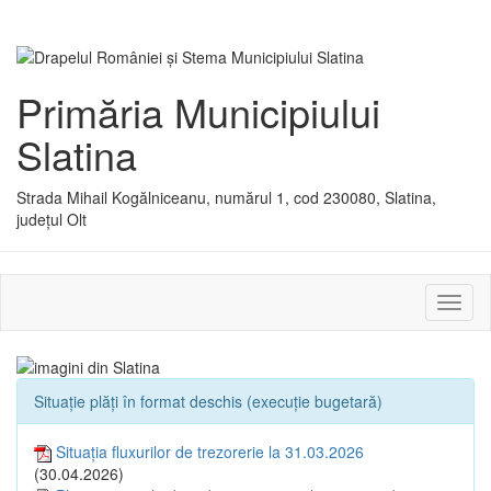
Primăria Municipiului
Slatina
Strada Mihail Kogălniceanu, numărul 1, cod 230080, Slatina,
județul Olt
Activ
sau
dezac
meniu
Situație plăți în format deschis (execuție bugetară)
Situația fluxurilor de trezorerie la 31.03.2026
(30.04.2026)