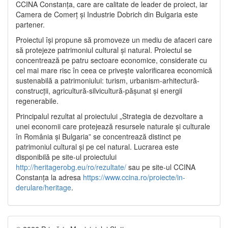
CCINA Constanța, care are calitate de leader de proiect, iar
Camera de Comerț și Industrie Dobrich din Bulgaria este
partener.
Proiectul își propune să promoveze un mediu de afaceri care
să protejeze patrimoniul cultural și natural. Proiectul se
concentrează pe patru sectoare economice, considerate cu
cel mai mare risc în ceea ce privește valorificarea economică
sustenabilă a patrimoniului: turism, urbanism-arhitectură-
construcții, agricultură-silvicultură-pășunat și energii
regenerabile.
Principalul rezultat al proiectului „Strategia de dezvoltare a
unei economii care protejează resursele naturale și culturale
în România și Bulgaria” se concentrează distinct pe
patrimoniul cultural și pe cel natural. Lucrarea este
disponibilă pe site-ul proiectului
http://heritagerobg.eu/ro/rezultate/
sau pe site-ul CCINA
Constanța la adresa
https://www.ccina.ro/proiecte/in-
derulare/heritage
.