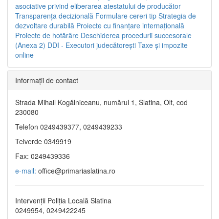
asociative privind eliberarea atestatului de producător
Transparenţa decizională
Formulare cereri tip
Strategia de
dezvoltare durabilă
Proiecte cu finanţare internaţională
Proiecte de hotărâre
Deschiderea procedurii succesorale
(Anexa 2)
DDI - Executori judecătorești
Taxe şi impozite
online
Informaţii de contact
Strada Mihail Kogălniceanu, numărul 1, Slatina, Olt, cod
230080
Telefon 0249439377, 0249439233
Telverde 0349919
Fax: 0249439336
e-mail:
office@primariaslatina.ro
Intervenții Poliția Locală Slatina
0249954, 0249422245