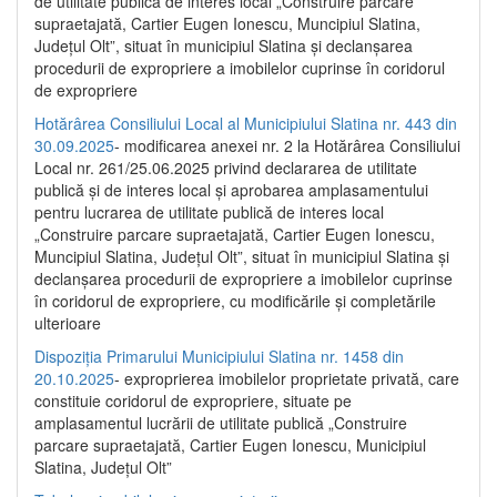
de utilitate publică de interes local „Construire parcare
supraetajată, Cartier Eugen Ionescu, Muncipiul Slatina,
Județul Olt”, situat în municipiul Slatina și declanșarea
procedurii de expropriere a imobilelor cuprinse în coridorul
de expropriere
Hotărârea Consiliului Local al Municipiului Slatina nr. 443 din
30.09.2025
- modificarea anexei nr. 2 la Hotărârea Consiliului
Local nr. 261/25.06.2025 privind declararea de utilitate
publică şi de interes local şi aprobarea amplasamentului
pentru lucrarea de utilitate publică de interes local
„Construire parcare supraetajată, Cartier Eugen Ionescu,
Muncipiul Slatina, Judeţul Olt”, situat în municipiul Slatina şi
declanşarea procedurii de expropriere a imobilelor cuprinse
în coridorul de expropriere, cu modificările şi completările
ulterioare
Dispoziția Primarului Municipiului Slatina nr. 1458 din
20.10.2025
- exproprierea imobilelor proprietate privată, care
constituie coridorul de expropriere, situate pe
amplasamentul lucrării de utilitate publică „Construire
parcare supraetajată, Cartier Eugen Ionescu, Municipiul
Slatina, Județul Olt”