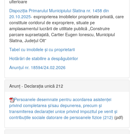
ulterioare
Dispoziția Primarului Municipiului Slatina nr. 1458 din
20.10.2025
- exproprierea imobilelor proprietate privată, care
constituie coridorul de expropriere, situate pe
amplasamentul lucrării de utilitate publică „Construire
parcare supraetajată, Cartier Eugen Ionescu, Municipiul
Slatina, Județul Olt”
Tabel cu imobilele și cu proprietarii
Hotărâri de stabilire a despăgubirilor
Anunțul nr. 18594/24.02.2026
Anunț - Declarația unică 212
Persoanele desemnate pentru acordarea asistenței
privind completarea și/sau depunerea, precum și
transmiterea declarației unice privind impozitul pe venit și
contribuțiile sociale datorare de persoanele fizice (212)
(pdf)