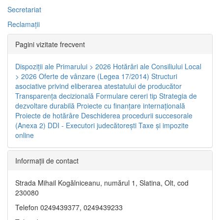
Secretariat
Reclamaţii
Pagini vizitate frecvent
Dispoziţii ale Primarului > 2026
Hotărâri ale Consiliului Local
> 2026
Oferte de vânzare (Legea 17/2014)
Structuri
asociative privind eliberarea atestatului de producător
Transparenţa decizională
Formulare cereri tip
Strategia de
dezvoltare durabilă
Proiecte cu finanţare internaţională
Proiecte de hotărâre
Deschiderea procedurii succesorale
(Anexa 2)
DDI - Executori judecătorești
Taxe şi impozite
online
Informaţii de contact
Strada Mihail Kogălniceanu, numărul 1, Slatina, Olt, cod
230080
Telefon 0249439377, 0249439233