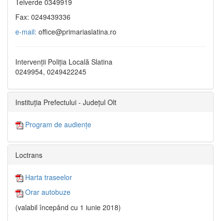
Telverde 0349919
Fax: 0249439336
e-mail:
office@primariaslatina.ro
Intervenții Poliția Locală Slatina
0249954, 0249422245
Instituția Prefectului - Județul Olt
Program de audiențe
Loctrans
Harta traseelor
Orar autobuze
(valabil începând cu 1 iunie 2018)