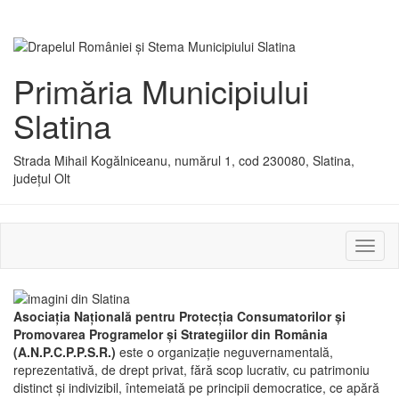
Primăria Municipiului
Slatina
Strada Mihail Kogălniceanu, numărul 1, cod 230080, Slatina,
județul Olt
Activ
sau
dezac
meniu
Asociaţia Naţională pentru Protecţia Consumatorilor şi
Promovarea Programelor şi Strategiilor din România
(A.N.P.C.P.P.S.R.)
este o organizaţie neguvernamentală,
reprezentativă, de drept privat, fără scop lucrativ, cu patrimoniu
distinct şi indivizibil, întemeiată pe principii democratice, ce apără