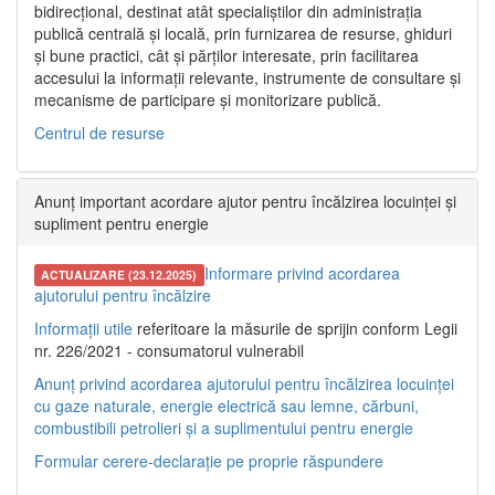
bidirecțional, destinat atât specialiștilor din administrația
publică centrală și locală, prin furnizarea de resurse, ghiduri
și bune practici, cât și părților interesate, prin facilitarea
accesului la informații relevante, instrumente de consultare și
mecanisme de participare și monitorizare publică.
Centrul de resurse
Anunț important acordare ajutor pentru încălzirea locuinței și
supliment pentru energie
Informare privind acordarea
ACTUALIZARE (23.12.2025)
ajutorului pentru încălzire
Informații utile
referitoare la măsurile de sprijin conform Legii
nr. 226/2021 - consumatorul vulnerabil
Anunț privind acordarea ajutorului pentru încălzirea locuinței
cu gaze naturale, energie electrică sau lemne, cărbuni,
combustibili petrolieri și a suplimentului pentru energie
Formular cerere-declarație pe proprie răspundere