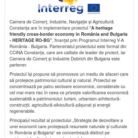
Camera de Comerț, Industrie, Navigație și Agricultură
Constanța are în implementare proiectul
“A heritage
friendly cross-border economy in România and Bulgaria
- HERITAGE RO-BG”
, finanțat prin Programul Interreg V-A
România - Bulgaria. Parteneriatul proiectului este format din
CCINA Constanța, care are calitate de leader de proiect, iar
Camera de Comerț și Industrie Dobrich din Bulgaria este
partener.
Proiectul își propune să promoveze un mediu de afaceri care
să protejeze patrimoniul cultural și natural. Proiectul se
concentrează pe patru sectoare economice, considerate cu
cel mai mare risc în ceea ce privește valorificarea economică
sustenabilă a patrimoniului: turism, urbanism-arhitectură-
construcții, agricultură-silvicultură-pășunat și energii
regenerabile.
Principalul rezultat al proiectului „Strategia de dezvoltare a
unei economii care protejează resursele naturale și culturale
în România și Bulgaria” se concentrează distinct pe