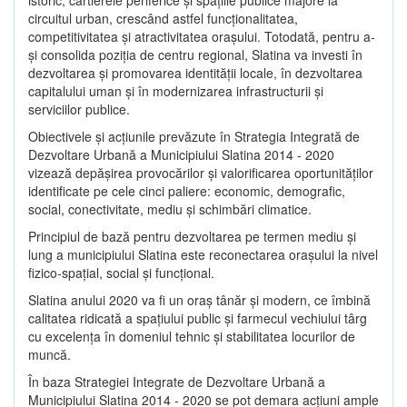
circuitul urban, crescând astfel funcţionalitatea,
competitivitatea şi atractivitatea oraşului. Totodată, pentru a-
şi consolida poziţia de centru regional, Slatina va investi în
dezvoltarea şi promovarea identităţii locale, în dezvoltarea
capitalului uman şi în modernizarea infrastructurii şi
serviciilor publice.
Obiectivele şi acţiunile prevăzute în Strategia Integrată de
Dezvoltare Urbană a Municipiului Slatina 2014 - 2020
vizează depășirea provocărilor şi valorificarea oportunităţilor
identificate pe cele cinci paliere: economic, demografic,
social, conectivitate, mediu şi schimbări climatice.
Principiul de bază pentru dezvoltarea pe termen mediu şi
lung a municipiului Slatina este reconectarea oraşului la nivel
fizico-spaţial, social şi funcţional.
Slatina anului 2020 va fi un oraş tânăr şi modern, ce îmbină
calitatea ridicată a spaţiului public şi farmecul vechiului târg
cu excelenţa în domeniul tehnic şi stabilitatea locurilor de
muncă.
În baza Strategiei Integrate de Dezvoltare Urbană a
Municipiului Slatina 2014 - 2020 se pot demara acţiuni ample