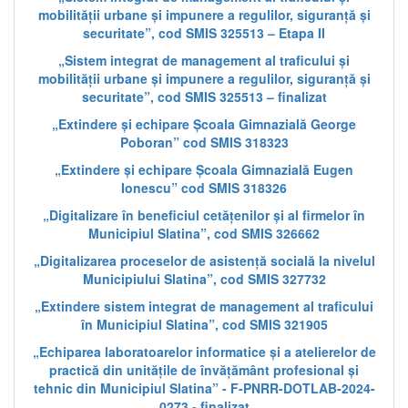
mobilității urbane și impunere a regulilor, siguranță și
securitate”, cod SMIS 325513 – Etapa II
„Sistem integrat de management al traficului și
mobilității urbane și impunere a regulilor, siguranță și
securitate”, cod SMIS 325513 – finalizat
„Extindere și echipare Școala Gimnazială George
Poboran” cod SMIS 318323
„Extindere și echipare Școala Gimnazială Eugen
Ionescu” cod SMIS 318326
„Digitalizare în beneficiul cetățenilor și al firmelor în
Municipiul Slatina”, cod SMIS 326662
„Digitalizarea proceselor de asistență socială la nivelul
Municipiului Slatina”, cod SMIS 327732
„Extindere sistem integrat de management al traficului
în Municipiul Slatina”, cod SMIS 321905
„Echiparea laboratoarelor informatice și a atelierelor de
practică din unitățile de învățământ profesional și
tehnic din Municipiul Slatina” - F-PNRR-DOTLAB-2024-
0273 - finalizat