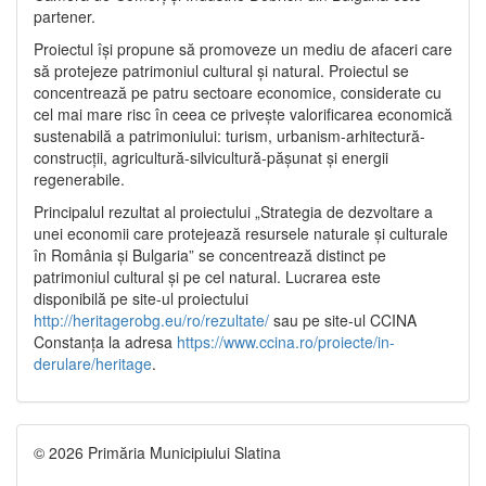
partener.
Proiectul își propune să promoveze un mediu de afaceri care
să protejeze patrimoniul cultural și natural. Proiectul se
concentrează pe patru sectoare economice, considerate cu
cel mai mare risc în ceea ce privește valorificarea economică
sustenabilă a patrimoniului: turism, urbanism-arhitectură-
construcții, agricultură-silvicultură-pășunat și energii
regenerabile.
Principalul rezultat al proiectului „Strategia de dezvoltare a
unei economii care protejează resursele naturale și culturale
în România și Bulgaria” se concentrează distinct pe
patrimoniul cultural și pe cel natural. Lucrarea este
disponibilă pe site-ul proiectului
http://heritagerobg.eu/ro/rezultate/
sau pe site-ul CCINA
Constanța la adresa
https://www.ccina.ro/proiecte/in-
derulare/heritage
.
© 2026 Primăria Municipiului Slatina