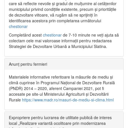
care să reflecte nevoile și gradul de mulțumire al cetățenilor
municipiului privind condițiile existente, precum și prioritățile
de dezvoltare viitoare, vă rugăm să ne sprijiniți în
identificarea acestora prin completarea următorului
chestionar
Completând acest
chestionar
de 7-10 minute ne veți ajuta să
colectam cele mai valoroase informații pentru redactarea
Strategiei de Dezvoltare Urbană a Municipiului Slatina.
Anunț pentru fermieri
Materialele informative referitoare la măsurile de mediu și
climă cuprinse în Programul Național de Dezvoltare Rurală
(PNDR) 2014 – 2020, aferent Campaniei 2021, pot fi
accesate pe site-ul Ministerului Agriculturii și Dezvoltării
Rurale
https://www.madr.ro/masuri-de-mediu-si-clima.html
Expropriere pentru lucrarea de utilitate publică de interes
local „Realizare variantă ocolitoare prin modernizarea