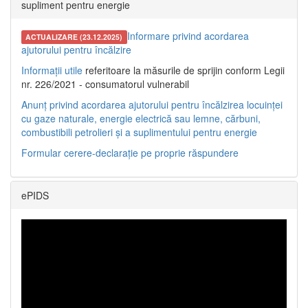
supliment pentru energie
Informare privind acordarea
ACTUALIZARE (23.12.2025)
ajutorului pentru încălzire
Informații utile
referitoare la măsurile de sprijin conform Legii
nr. 226/2021 - consumatorul vulnerabil
Anunț privind acordarea ajutorului pentru încălzirea locuinței
cu gaze naturale, energie electrică sau lemne, cărbuni,
combustibili petrolieri și a suplimentului pentru energie
Formular cerere-declarație pe proprie răspundere
ePIDS