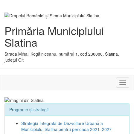
Primăria Municipiului
Slatina
Strada Mihail Kogălniceanu, numărul 1, cod 230080, Slatina,
județul Olt
Activ
sau
dezac
meniu
Programe și strategii
Strategia Integrată de Dezvoltare Urbană a
Municipiului Slatina pentru perioada 2021–2027