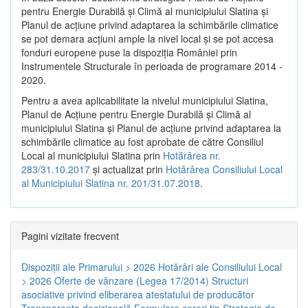
pentru Energie Durabilă şi Climă al municipiului Slatina şi
Planul de acţiune privind adaptarea la schimbările climatice
se pot demara acţiuni ample la nivel local şi se pot accesa
fonduri europene puse la dispoziţia României prin
Instrumentele Structurale în perioada de programare 2014 -
2020.
Pentru a avea aplicabilitate la nivelul municipiului Slatina,
Planul de Acţiune pentru Energie Durabilă şi Climă al
municipiului Slatina şi Planul de acţiune privind adaptarea la
schimbările climatice au fost aprobate de către Consiliul
Local al municipiului Slatina prin
Hotărârea nr.
283/31.10.2017
și actualizat prin
Hotărârea Consiliului Local
al Municipiului Slatina nr. 201/31.07.2018
.
Pagini vizitate frecvent
Dispoziţii ale Primarului > 2026
Hotărâri ale Consiliului Local
> 2026
Oferte de vânzare (Legea 17/2014)
Structuri
asociative privind eliberarea atestatului de producător
Transparenţa decizională
Formulare cereri tip
Strategia de