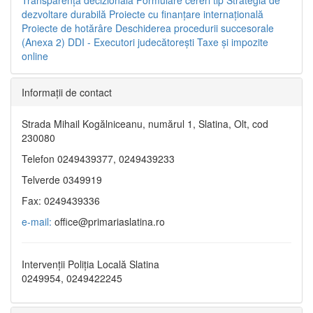
dezvoltare durabilă
Proiecte cu finanţare internaţională
Proiecte de hotărâre
Deschiderea procedurii succesorale
(Anexa 2)
DDI - Executori judecătorești
Taxe şi impozite
online
Informaţii de contact
Strada Mihail Kogălniceanu, numărul 1, Slatina, Olt, cod
230080
Telefon 0249439377, 0249439233
Telverde 0349919
Fax: 0249439336
e-mail:
office@primariaslatina.ro
Intervenții Poliția Locală Slatina
0249954, 0249422245