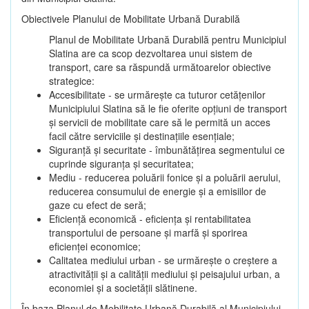
Obiectivele Planului de Mobilitate Urbană Durabilă
Planul de Mobilitate Urbană Durabilă pentru Municipiul
Slatina are ca scop dezvoltarea unui sistem de
transport, care sa răspundă următoarelor obiective
strategice:
Accesibilitate - se urmărește ca tuturor cetățenilor
Municipiului Slatina să le fie oferite opțiuni de transport
și servicii de mobilitate care să le permită un acces
facil către serviciile și destinațiile esențiale;
Siguranță și securitate - îmbunătățirea segmentului ce
cuprinde siguranța și securitatea;
Mediu - reducerea poluării fonice și a poluării aerului,
reducerea consumului de energie și a emisiilor de
gaze cu efect de seră;
Eficiență economică - eficiența și rentabilitatea
transportului de persoane și marfă și sporirea
eficienței economice;
Calitatea mediului urban - se urmărește o creștere a
atractivității și a calității mediului și peisajului urban, a
economiei și a societății slătinene.
În baza Planul de Mobilitate Urbană Durabilă al Municipiului