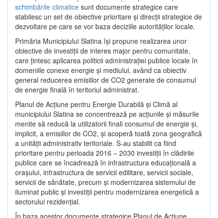
schimbările climatice
sunt documente strategice care
stabilesc un set de obiective prioritare şi direcţii strategice de
dezvoltare pe care se vor baza deciziile autorităţilor locale.
Primăria Municipiului Slatina îşi propune realizarea unor
obiective de investiţii de interes major pentru comunitate,
care ţintesc aplicarea politicii administraţiei publice locale în
domeniile conexe energie şi mediului, având ca obiectiv
general reducerea emisiilor de CO2 generate de consumul
de energie finală în teritoriul administrat.
Planul de Acţiune pentru Energie Durabilă şi Climă al
municipiului Slatina se concentrează pe acţiunile şi măsurile
menite să reducă la utilizatorii finali consumul de energie şi,
implicit, a emisiilor de CO2, şi acoperă toată zona geografică
a unităţii administrativ teritoriale. S-au stabilit ca fiind
prioritare pentru perioada 2016 – 2030 investiţii în clădirile
publice care se încadrează în infrastructura educaţională a
oraşului, infrastructura de servicii edilitare, servicii sociale,
servicii de sănătate, precum şi modernizarea sistemului de
iluminat public şi investiţii pentru modernizarea energetică a
sectorului rezidenţial.
În baza acestor documente strategice Planul de Acţiune