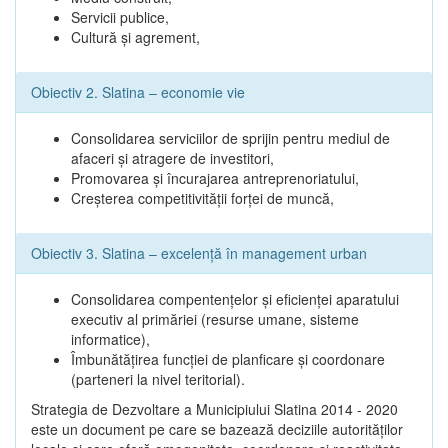
Servicii publice,
Cultură şi agrement,
Obiectiv 2. Slatina – economie vie
Consolidarea serviciilor de sprijin pentru mediul de
afaceri şi atragere de investitori,
Promovarea şi încurajarea antreprenoriatului,
Creşterea competitivităţii forţei de muncă,
Obiectiv 3. Slatina – excelenţă în management urban
Consolidarea compentenţelor şi eficienţei aparatului
executiv al primăriei (resurse umane, sisteme
informatice),
Îmbunătăţirea funcţiei de planficare şi coordonare
(parteneri la nivel teritorial).
Strategia de Dezvoltare a Municipiului Slatina 2014 - 2020
este un document pe care se bazează deciziile autorităţilor