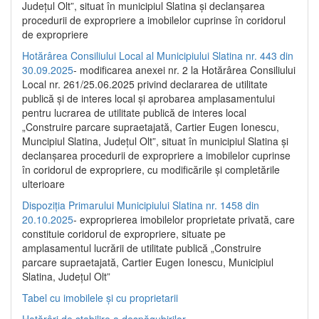
Județul Olt”, situat în municipiul Slatina și declanșarea
procedurii de expropriere a imobilelor cuprinse în coridorul
de expropriere
Hotărârea Consiliului Local al Municipiului Slatina nr. 443 din
30.09.2025
- modificarea anexei nr. 2 la Hotărârea Consiliului
Local nr. 261/25.06.2025 privind declararea de utilitate
publică şi de interes local şi aprobarea amplasamentului
pentru lucrarea de utilitate publică de interes local
„Construire parcare supraetajată, Cartier Eugen Ionescu,
Muncipiul Slatina, Judeţul Olt”, situat în municipiul Slatina şi
declanşarea procedurii de expropriere a imobilelor cuprinse
în coridorul de expropriere, cu modificările şi completările
ulterioare
Dispoziția Primarului Municipiului Slatina nr. 1458 din
20.10.2025
- exproprierea imobilelor proprietate privată, care
constituie coridorul de expropriere, situate pe
amplasamentul lucrării de utilitate publică „Construire
parcare supraetajată, Cartier Eugen Ionescu, Municipiul
Slatina, Județul Olt”
Tabel cu imobilele și cu proprietarii
Hotărâri de stabilire a despăgubirilor