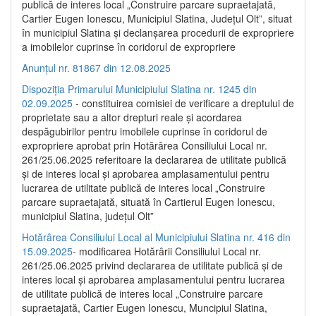
publică de interes local „Construire parcare supraetajată,
Cartier Eugen Ionescu, Municipiul Slatina, Județul Olt”, situat
în municipiul Slatina și declanșarea procedurii de expropriere
a imobilelor cuprinse în coridorul de expropriere
Anunțul nr. 81867 din 12.08.2025
Dispoziția Primarului Municipiului Slatina nr. 1245 din
02.09.2025
- constituirea comisiei de verificare a dreptului de
proprietate sau a altor drepturi reale și acordarea
despăgubirilor pentru imobilele cuprinse în coridorul de
expropriere aprobat prin Hotărârea Consiliului Local nr.
261/25.06.2025 referitoare la declararea de utilitate publică
și de interes local și aprobarea amplasamentului pentru
lucrarea de utilitate publică de interes local „Construire
parcare supraetajată, situată în Cartierul Eugen Ionescu,
municipiul Slatina, județul Olt”
Hotărârea Consiliului Local al Municipiului Slatina nr. 416 din
15.09.2025
- modificarea Hotărârii Consiliului Local nr.
261/25.06.2025 privind declararea de utilitate publică și de
interes local și aprobarea amplasamentului pentru lucrarea
de utilitate publică de interes local „Construire parcare
supraetajată, Cartier Eugen Ionescu, Muncipiul Slatina,