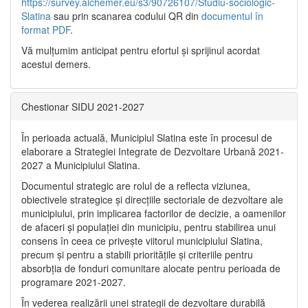
https://survey.alchemer.eu/s3/90726107/Studiu-sociologic-
Slatina
sau prin scanarea codului QR din
documentul în
format PDF
.
Vă mulţumim anticipat pentru efortul şi sprijinul acordat
acestui demers.
Chestionar SIDU 2021-2027
În perioada actuală, Municipiul Slatina este în procesul de
elaborare a Strategiei Integrate de Dezvoltare Urbană 2021‐
2027 a Municipiului Slatina.
Documentul strategic are rolul de a reflecta viziunea,
obiectivele strategice și direcțiile sectoriale de dezvoltare ale
municipiului, prin implicarea factorilor de decizie, a oamenilor
de afaceri și populației din municipiu, pentru stabilirea unui
consens în ceea ce privește viitorul municipiului Slatina,
precum și pentru a stabili prioritățile și criteriile pentru
absorbția de fonduri comunitare alocate pentru perioada de
programare 2021-2027.
În vederea realizării unei strategii de dezvoltare durabilă