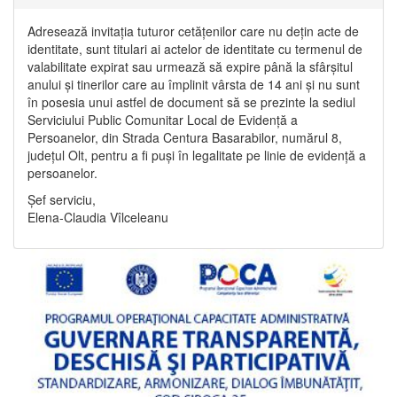
Adresează invitația tuturor cetățenilor care nu dețin acte de
identitate, sunt titulari ai actelor de identitate cu termenul de
valabilitate expirat sau urmează să expire până la sfârșitul
anului și tinerilor care au împlinit vârsta de 14 ani și nu sunt
în posesia unui astfel de document să se prezinte la sediul
Serviciului Public Comunitar Local de Evidență a
Persoanelor, din Strada Centura Basarabilor, numărul 8,
județul Olt, pentru a fi puși în legalitate pe linie de evidență a
persoanelor.
Șef serviciu,
Elena-Claudia Vîlceleanu