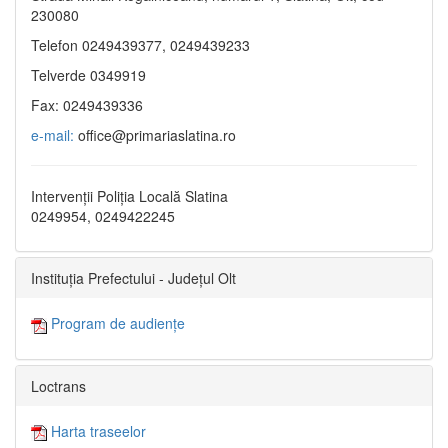
230080
Telefon 0249439377, 0249439233
Telverde 0349919
Fax: 0249439336
e-mail:
office@primariaslatina.ro
Intervenții Poliția Locală Slatina
0249954, 0249422245
Instituția Prefectului - Județul Olt
Program de audiențe
Loctrans
Harta traseelor