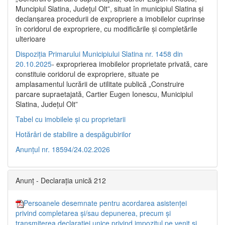
Muncipiul Slatina, Judeţul Olt”, situat în municipiul Slatina şi
declanşarea procedurii de expropriere a imobilelor cuprinse
în coridorul de expropriere, cu modificările şi completările
ulterioare
Dispoziția Primarului Municipiului Slatina nr. 1458 din
20.10.2025
- exproprierea imobilelor proprietate privată, care
constituie coridorul de expropriere, situate pe
amplasamentul lucrării de utilitate publică „Construire
parcare supraetajată, Cartier Eugen Ionescu, Municipiul
Slatina, Județul Olt”
Tabel cu imobilele și cu proprietarii
Hotărâri de stabilire a despăgubirilor
Anunțul nr. 18594/24.02.2026
Anunț - Declarația unică 212
Persoanele desemnate pentru acordarea asistenței
privind completarea și/sau depunerea, precum și
transmiterea declarației unice privind impozitul pe venit și