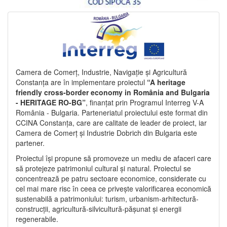
Camera de Comerț, Industrie, Navigație și Agricultură
Constanța are în implementare proiectul
“A heritage
friendly cross-border economy in România and Bulgaria
- HERITAGE RO-BG”
, finanțat prin Programul Interreg V-A
România - Bulgaria. Parteneriatul proiectului este format din
CCINA Constanța, care are calitate de leader de proiect, iar
Camera de Comerț și Industrie Dobrich din Bulgaria este
partener.
Proiectul își propune să promoveze un mediu de afaceri care
să protejeze patrimoniul cultural și natural. Proiectul se
concentrează pe patru sectoare economice, considerate cu
cel mai mare risc în ceea ce privește valorificarea economică
sustenabilă a patrimoniului: turism, urbanism-arhitectură-
construcții, agricultură-silvicultură-pășunat și energii
regenerabile.