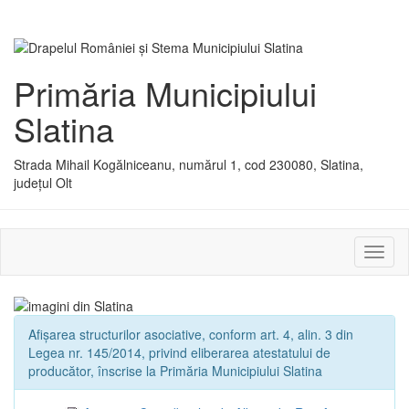
Primăria Municipiului
Slatina
Strada Mihail Kogălniceanu, numărul 1, cod 230080, Slatina,
județul Olt
Activ
sau
dezac
meniu
Afișarea structurilor asociative, conform art. 4, alin. 3 din
Legea nr. 145/2014, privind eliberarea atestatului de
producător, înscrise la Primăria Municipiului Slatina