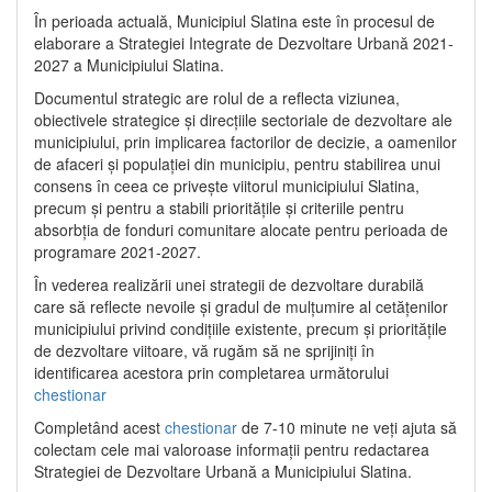
În perioada actuală, Municipiul Slatina este în procesul de
elaborare a Strategiei Integrate de Dezvoltare Urbană 2021‐
2027 a Municipiului Slatina.
Documentul strategic are rolul de a reflecta viziunea,
obiectivele strategice și direcțiile sectoriale de dezvoltare ale
municipiului, prin implicarea factorilor de decizie, a oamenilor
de afaceri și populației din municipiu, pentru stabilirea unui
consens în ceea ce privește viitorul municipiului Slatina,
precum și pentru a stabili prioritățile și criteriile pentru
absorbția de fonduri comunitare alocate pentru perioada de
programare 2021-2027.
În vederea realizării unei strategii de dezvoltare durabilă
care să reflecte nevoile și gradul de mulțumire al cetățenilor
municipiului privind condițiile existente, precum și prioritățile
de dezvoltare viitoare, vă rugăm să ne sprijiniți în
identificarea acestora prin completarea următorului
chestionar
Completând acest
chestionar
de 7-10 minute ne veți ajuta să
colectam cele mai valoroase informații pentru redactarea
Strategiei de Dezvoltare Urbană a Municipiului Slatina.