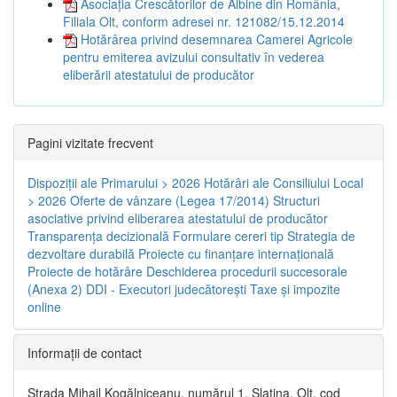
Asociația Crescătorilor de Albine din România,
Filiala Olt, conform adresei nr. 121082/15.12.2014
Hotărârea privind desemnarea Camerei Agricole
pentru emiterea avizului consultativ în vederea
eliberării atestatului de producător
Pagini vizitate frecvent
Dispoziţii ale Primarului > 2026
Hotărâri ale Consiliului Local
> 2026
Oferte de vânzare (Legea 17/2014)
Structuri
asociative privind eliberarea atestatului de producător
Transparenţa decizională
Formulare cereri tip
Strategia de
dezvoltare durabilă
Proiecte cu finanţare internaţională
Proiecte de hotărâre
Deschiderea procedurii succesorale
(Anexa 2)
DDI - Executori judecătorești
Taxe şi impozite
online
Informaţii de contact
Strada Mihail Kogălniceanu, numărul 1, Slatina, Olt, cod