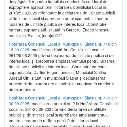
despăgubirilor pentru imobilele cuprinse în coridorul de
expropriere aprobat prin Hotărârea Consiliului Local nr.
261/25.06.2025 referitoare la declararea de utilitate publică
și de interes local și aprobarea amplasamentului pentru
lucrarea de utilitate publică de interes local „Construire
parcare supraetajată, situată în Cartierul Eugen Ionescu,
municipiul Slatina, județul Olt”
Hotărârea Consiliului Local al Municipiului Slatina nr. 416 din
15.09.2025
- modificarea Hotărârii Consiliului Local nr.
261/25.06.2025 privind declararea de utilitate publică și de
interes local și aprobarea amplasamentului pentru lucrarea
de utilitate publică de interes local „Construire parcare
supraetajată, Cartier Eugen Ionescu, Muncipiul Slatina,
Județul Olt”, situat în municipiul Slatina și declanșarea
procedurii de expropriere a imobilelor cuprinse în coridorul
de expropriere
Hotărârea Consiliului Local al Municipiului Slatina nr. 443 din
30.09.2025
- modificarea anexei nr. 2 la Hotărârea Consiliului
Local nr. 261/25.06.2025 privind declararea de utilitate
publică şi de interes local şi aprobarea amplasamentului
pentru lucrarea de utilitate publică de interes local
„Construire parcare supraetajată, Cartier Eugen Ionescu,