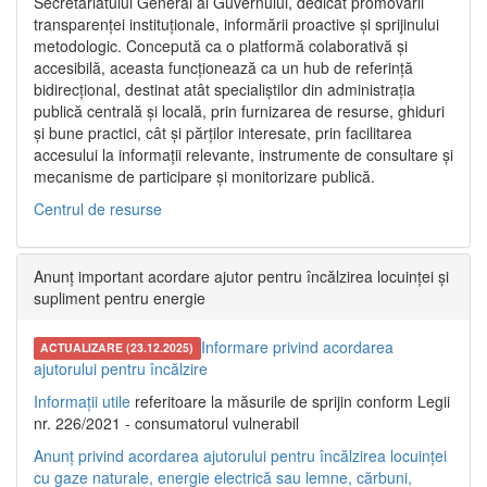
Secretariatului General al Guvernului, dedicat promovării
transparenței instituționale, informării proactive și sprijinului
metodologic. Concepută ca o platformă colaborativă și
accesibilă, aceasta funcționează ca un hub de referință
bidirecțional, destinat atât specialiștilor din administrația
publică centrală și locală, prin furnizarea de resurse, ghiduri
și bune practici, cât și părților interesate, prin facilitarea
accesului la informații relevante, instrumente de consultare și
mecanisme de participare și monitorizare publică.
Centrul de resurse
Anunț important acordare ajutor pentru încălzirea locuinței și
supliment pentru energie
Informare privind acordarea
ACTUALIZARE (23.12.2025)
ajutorului pentru încălzire
Informații utile
referitoare la măsurile de sprijin conform Legii
nr. 226/2021 - consumatorul vulnerabil
Anunț privind acordarea ajutorului pentru încălzirea locuinței
cu gaze naturale, energie electrică sau lemne, cărbuni,