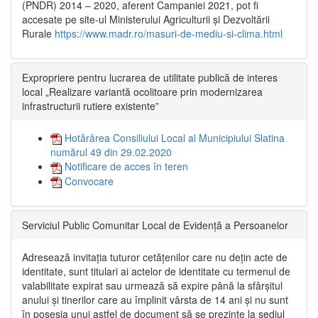
(PNDR) 2014 – 2020, aferent Campaniei 2021, pot fi
accesate pe site-ul Ministerului Agriculturii și Dezvoltării
Rurale
https://www.madr.ro/masuri-de-mediu-si-clima.html
Expropriere pentru lucrarea de utilitate publică de interes
local „Realizare variantă ocolitoare prin modernizarea
infrastructurii rutiere existente”
Hotărârea Consiliului Local al Municipiului Slatina
numărul 49 din 29.02.2020
Notificare de acces în teren
Convocare
Serviciul Public Comunitar Local de Evidență a Persoanelor
Adresează invitația tuturor cetățenilor care nu dețin acte de
identitate, sunt titulari ai actelor de identitate cu termenul de
valabilitate expirat sau urmează să expire până la sfârșitul
anului și tinerilor care au împlinit vârsta de 14 ani și nu sunt
în posesia unui astfel de document să se prezinte la sediul