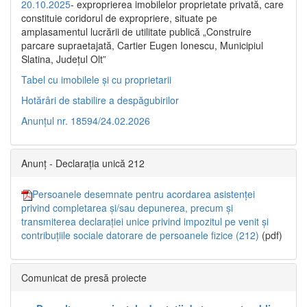
20.10.2025
- exproprierea imobilelor proprietate privată, care
constituie coridorul de expropriere, situate pe
amplasamentul lucrării de utilitate publică „Construire
parcare supraetajată, Cartier Eugen Ionescu, Municipiul
Slatina, Județul Olt”
Tabel cu imobilele și cu proprietarii
Hotărâri de stabilire a despăgubirilor
Anunțul nr. 18594/24.02.2026
Anunț - Declarația unică 212
Persoanele desemnate pentru acordarea asistenței
privind completarea și/sau depunerea, precum și
transmiterea declarației unice privind impozitul pe venit și
contribuțiile sociale datorare de persoanele fizice (212)
(pdf)
Comunicat de presă proiecte