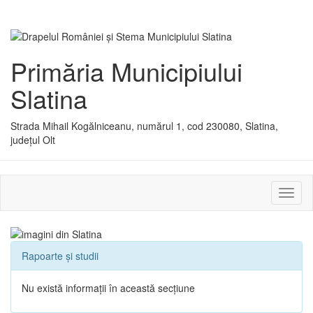
Primăria Municipiului
Slatina
Strada Mihail Kogălniceanu, numărul 1, cod 230080, Slatina,
județul Olt
Activ
sau
dezac
meniu
Rapoarte și studii
Nu există informații în această secțiune