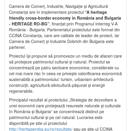
Camera de Comerț, Industrie, Navigație și Agricultură
Constanța are în implementare proiectul
“A heritage
friendly cross-border economy in România and Bulgaria
- HERITAGE RO-BG”
, finanțat prin Programul Interreg V-A
România - Bulgaria. Parteneriatul proiectului este format din
CCINA Constanța, care are calitate de leader de proiect, iar
Camera de Comerț și Industrie Dobrich din Bulgaria este
partener.
Proiectul își propune să promoveze un mediu de afaceri care
să protejeze patrimoniul cultural și natural. Proiectul se
concentrează pe patru sectoare economice, considerate cu
cel mai mare risc în ceea ce privește valorificarea economică
sustenabilă a patrimoniului: turism, urbanism-arhitectură-
construcții, agricultură-silvicultură-pășunat și energii
regenerabile.
Principalul rezultat al proiectului „Strategia de dezvoltare a
unei economii care protejează resursele naturale și culturale
în România și Bulgaria” se concentrează distinct pe
patrimoniul cultural și pe cel natural. Lucrarea este
disponibilă pe site-ul proiectului
http://heritagerobg.eu/ro/rezultate/
sau pe site-ul CCINA