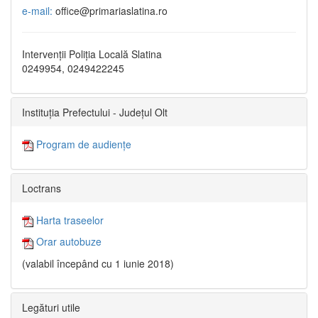
e-mail:
office@primariaslatina.ro
Intervenții Poliția Locală Slatina
0249954, 0249422245
Instituția Prefectului - Județul Olt
Program de audiențe
Loctrans
Harta traseelor
Orar autobuze
(valabil începând cu 1 iunie 2018)
Legături utile