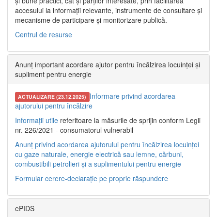
și bune practici, cât și părților interesate, prin facilitarea
accesului la informații relevante, instrumente de consultare și
mecanisme de participare și monitorizare publică.
Centrul de resurse
Anunț important acordare ajutor pentru încălzirea locuinței și
supliment pentru energie
Informare privind acordarea
ACTUALIZARE (23.12.2025)
ajutorului pentru încălzire
Informații utile
referitoare la măsurile de sprijin conform Legii
nr. 226/2021 - consumatorul vulnerabil
Anunț privind acordarea ajutorului pentru încălzirea locuinței
cu gaze naturale, energie electrică sau lemne, cărbuni,
combustibili petrolieri și a suplimentului pentru energie
Formular cerere-declarație pe proprie răspundere
ePIDS