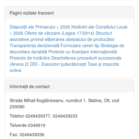
Pagini vizitate frecvent
Dispoziţii ale Primarului > 2026
Hotărâri ale Consiliului Local
> 2026
Oferte de vânzare (Legea 17/2014)
Structuri
asociative privind eliberarea atestatului de producător
Transparenţa decizională
Formulare cereri tip
Strategia de
dezvoltare durabilă
Proiecte cu finanţare internaţională
Proiecte de hotărâre
Deschiderea procedurii succesorale
(Anexa 2)
DDI - Executori judecătorești
Taxe şi impozite
online
Informaţii de contact
Strada Mihail Kogălniceanu, numărul 1, Slatina, Olt, cod
230080
Telefon 0249439377, 0249439233
Telverde 0349919
Fax: 0249439336