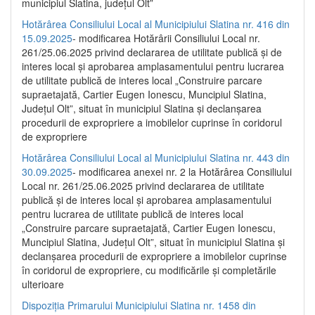
municipiul Slatina, județul Olt”
Hotărârea Consiliului Local al Municipiului Slatina nr. 416 din
15.09.2025
- modificarea Hotărârii Consiliului Local nr.
261/25.06.2025 privind declararea de utilitate publică și de
interes local și aprobarea amplasamentului pentru lucrarea
de utilitate publică de interes local „Construire parcare
supraetajată, Cartier Eugen Ionescu, Muncipiul Slatina,
Județul Olt”, situat în municipiul Slatina și declanșarea
procedurii de expropriere a imobilelor cuprinse în coridorul
de expropriere
Hotărârea Consiliului Local al Municipiului Slatina nr. 443 din
30.09.2025
- modificarea anexei nr. 2 la Hotărârea Consiliului
Local nr. 261/25.06.2025 privind declararea de utilitate
publică şi de interes local şi aprobarea amplasamentului
pentru lucrarea de utilitate publică de interes local
„Construire parcare supraetajată, Cartier Eugen Ionescu,
Muncipiul Slatina, Judeţul Olt”, situat în municipiul Slatina şi
declanşarea procedurii de expropriere a imobilelor cuprinse
în coridorul de expropriere, cu modificările şi completările
ulterioare
Dispoziția Primarului Municipiului Slatina nr. 1458 din