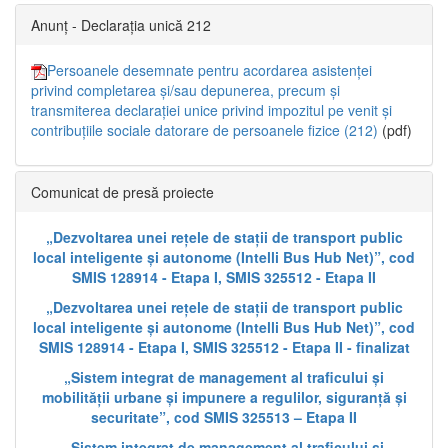
Anunț - Declarația unică 212
Persoanele desemnate pentru acordarea asistenței
privind completarea și/sau depunerea, precum și
transmiterea declarației unice privind impozitul pe venit și
contribuțiile sociale datorare de persoanele fizice (212)
(pdf)
Comunicat de presă proiecte
„Dezvoltarea unei rețele de stații de transport public
local inteligente și autonome (Intelli Bus Hub Net)”, cod
SMIS 128914 - Etapa I, SMIS 325512 - Etapa II
„Dezvoltarea unei rețele de stații de transport public
local inteligente și autonome (Intelli Bus Hub Net)”, cod
SMIS 128914 - Etapa I, SMIS 325512 - Etapa II - finalizat
„Sistem integrat de management al traficului și
mobilității urbane și impunere a regulilor, siguranță și
securitate”, cod SMIS 325513 – Etapa II
„Sistem integrat de management al traficului și