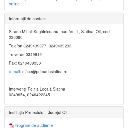
online
Informaţii de contact
Strada Mihail Kogălniceanu, numărul 1, Slatina, Olt, cod
230080
Telefon 0249439377, 0249439233
Telverde 0349919
Fax: 0249439336
e-mail:
office@primariaslatina.ro
Intervenții Poliția Locală Slatina
0249954, 0249422245
Instituția Prefectului - Județul Olt
Program de audiențe