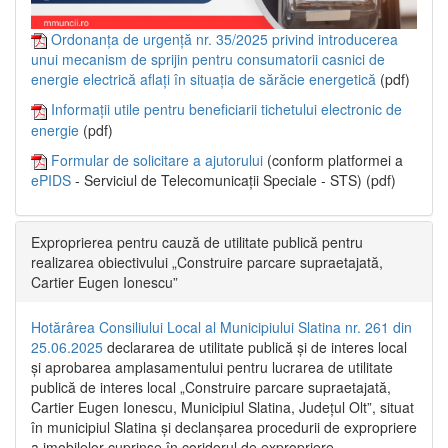
Ordonanța de urgență nr. 35/2025 privind introducerea
unui mecanism de sprijin pentru consumatorii casnici de
energie electrică aflați în situația de sărăcie energetică
(pdf)
Informații utile pentru beneficiarii tichetului electronic de
energie
(pdf)
Formular de solicitare a ajutorului
(conform platformei a
ePIDS
- Serviciul de Telecomunicații Speciale - STS) (pdf)
Exproprierea pentru cauză de utilitate publică pentru
realizarea obiectivului „Construire parcare supraetajată,
Cartier Eugen Ionescu”
Hotărârea Consiliului Local al Municipiului Slatina nr. 261 din
25.06.2025
declararea de utilitate publică și de interes local
și aprobarea amplasamentului pentru lucrarea de utilitate
publică de interes local „Construire parcare supraetajată,
Cartier Eugen Ionescu, Municipiul Slatina, Județul Olt”, situat
în municipiul Slatina și declanșarea procedurii de expropriere
a imobilelor cuprinse în coridorul de expropriere