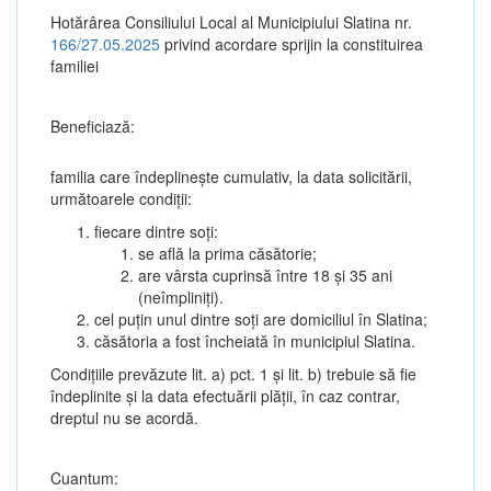
Hotărârea Consiliului Local al Municipiului Slatina nr.
166/27.05.2025
privind acordare sprijin la constituirea
familiei
Beneficiază:
familia care îndeplinește cumulativ, la data solicitării,
următoarele condiții:
fiecare dintre soți:
se află la prima căsătorie;
are vârsta cuprinsă între 18 și 35 ani
(neîmpliniți).
cel puțin unul dintre soți are domiciliul în Slatina;
căsătoria a fost încheiată în municipiul Slatina.
Condițiile prevăzute lit. a) pct. 1 și lit. b) trebuie să fie
îndeplinite și la data efectuării plății, în caz contrar,
dreptul nu se acordă.
Cuantum: