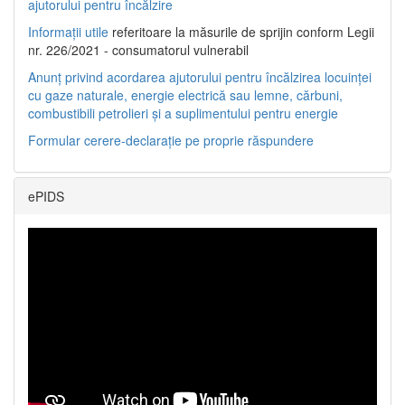
ajutorului pentru încălzire
Informații utile
referitoare la măsurile de sprijin conform Legii
nr. 226/2021 - consumatorul vulnerabil
Anunț privind acordarea ajutorului pentru încălzirea locuinței
cu gaze naturale, energie electrică sau lemne, cărbuni,
combustibili petrolieri și a suplimentului pentru energie
Formular cerere-declarație pe proprie răspundere
ePIDS