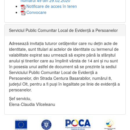
numărul 49 din 29.02.2020
Notificare de acces în teren
Convocare
Serviciul Public Comunitar Local de Evidență a Persoanelor
Adresează invitația tuturor cetățenilor care nu dețin acte de
identitate, sunt titulari ai actelor de identitate cu termenul de
valabilitate expirat sau urmează să expire până la sfârșitul
anului și tinerilor care au împlinit vârsta de 14 ani și nu sunt
în posesia unui astfel de document să se prezinte la sediul
Serviciului Public Comunitar Local de Evidență a
Persoanelor, din Strada Centura Basarabilor, numărul 8,
județul Olt, pentru a fi puși în legalitate pe linie de evidență a
persoanelor.
Șef serviciu,
Elena-Claudia Vîlceleanu