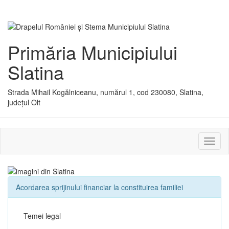
Primăria Municipiului
Slatina
Strada Mihail Kogălniceanu, numărul 1, cod 230080, Slatina,
județul Olt
Activ
sau
dezac
meniu
Acordarea sprijinului financiar la constituirea familiei
Temei legal