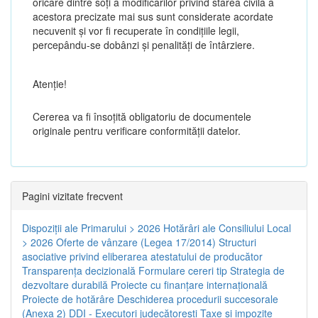
oricare dintre soți a modificărilor privind starea civilă a
acestora precizate mai sus sunt considerate acordate
necuvenit și vor fi recuperate în condițiile legii,
percepându-se dobânzi și penalități de întârziere.
Atenţie!
Cererea va fi însoțită obligatoriu de documentele
originale pentru verificare conformității datelor.
Pagini vizitate frecvent
Dispoziţii ale Primarului > 2026
Hotărâri ale Consiliului Local
> 2026
Oferte de vânzare (Legea 17/2014)
Structuri
asociative privind eliberarea atestatului de producător
Transparenţa decizională
Formulare cereri tip
Strategia de
dezvoltare durabilă
Proiecte cu finanţare internaţională
Proiecte de hotărâre
Deschiderea procedurii succesorale
(Anexa 2)
DDI - Executori judecătorești
Taxe şi impozite