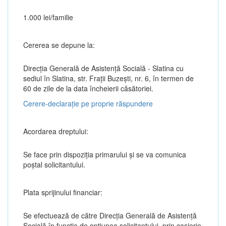
1.000 lei/familie
Cererea se depune la:
Direcția Generală de Asistenţă Socială - Slatina cu
sediul în Slatina, str. Fraţii Buzeşti, nr. 6, în termen de
60 de zile de la data încheierii căsătoriei.
Cerere-declarație pe proprie răspundere
Acordarea dreptului:
Se face prin dispoziția primarului și se va comunica
poștal solicitantului.
Plata sprijinului financiar:
Se efectuează de către Direcția Generală de Asistență
Socială în funcție de opțiunea solicitantului, prin casierie