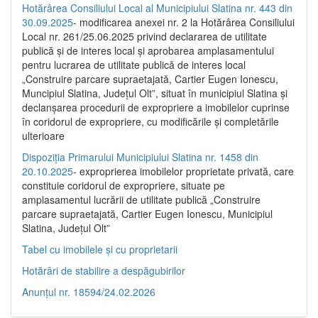
Hotărârea Consiliului Local al Municipiului Slatina nr. 443 din
30.09.2025
- modificarea anexei nr. 2 la Hotărârea Consiliului
Local nr. 261/25.06.2025 privind declararea de utilitate
publică şi de interes local şi aprobarea amplasamentului
pentru lucrarea de utilitate publică de interes local
„Construire parcare supraetajată, Cartier Eugen Ionescu,
Muncipiul Slatina, Judeţul Olt”, situat în municipiul Slatina şi
declanşarea procedurii de expropriere a imobilelor cuprinse
în coridorul de expropriere, cu modificările şi completările
ulterioare
Dispoziția Primarului Municipiului Slatina nr. 1458 din
20.10.2025
- exproprierea imobilelor proprietate privată, care
constituie coridorul de expropriere, situate pe
amplasamentul lucrării de utilitate publică „Construire
parcare supraetajată, Cartier Eugen Ionescu, Municipiul
Slatina, Județul Olt”
Tabel cu imobilele și cu proprietarii
Hotărâri de stabilire a despăgubirilor
Anunțul nr. 18594/24.02.2026