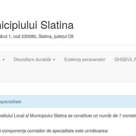
cipiului Slatina
rul 1, cod 230080, Slatina, județul Olt
ș
Dezvoltare durabilă
Evidența persoanelor
GHIȘEUL.
specialitate
siliului Local al Municipiului Slatina se constituie un număr de 7 comisi
 componenţa comisiilor de specialitate este următoarea: