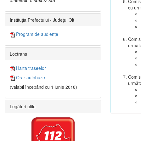
0249954, 0249422245
Comisi
cu ur
Instituția Prefectului - Județul Olt
Program de audiențe
Comisi
următ
Loctrans
Harta traseelor
Comisi
Orar autobuze
următ
(valabil începând cu 1 iunie 2018)
Legături utile