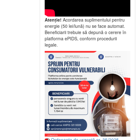
Atenție!
Acordarea suplimentului pentru
energie (50 lei/lună) nu se face automat.
Beneficiarii trebuie să depună o cerere în
platforma ePIDS, conform procedurii
legale.
Ordonanța de urgență nr. 35/2025