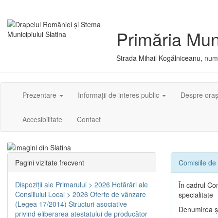
Primăria Muni
Strada Mihail Kogălniceanu, numă
Prezentare
Informații de interes public
Despre ora
Accesibilitate
Contact
Pagini vizitate frecvent
Comisiile de 
Dispoziţii ale Primarului > 2026
Hotărâri ale
În cadrul Con
Consiliului Local > 2026
Oferte de vânzare
specialitate
(Legea 17/2014)
Structuri asociative
Denumirea şi
privind eliberarea atestatului de producător