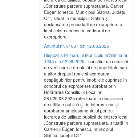
„Construire parcare supraetajată, Cartier
Eugen Ionescu, Municipiul Slatina, Județul
Olt”, situat în municipiul Slatina și
declanșarea procedurii de expropriere a
imobilelor cuprinse în coridorul de
expropriere
Anunțul nr. 81867 din 12.08.2025
Dispoziția Primarului Municipiului Slatina nr.
1245 din 02.09.2025
- constituirea comisiei
de verificare a dreptului de proprietate sau
a altor drepturi reale și acordarea
despăgubirilor pentru imobilele cuprinse în
coridorul de expropriere aprobat prin
Hotărârea Consiliului Local nr.
261/25.06.2025 referitoare la declararea
de utilitate publică și de interes local și
aprobarea amplasamentului pentru
lucrarea de utilitate publică de interes local
„Construire parcare supraetajată, situată în
Cartierul Eugen Ionescu, municipiul
Slatina, județul Olt”