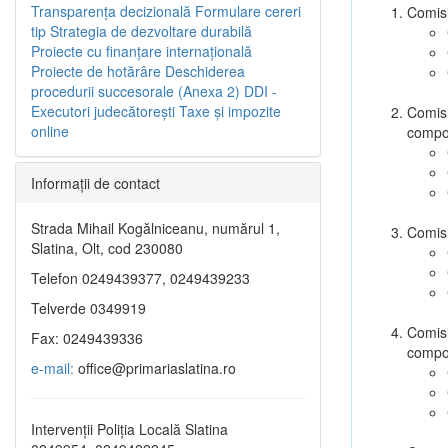
Transparenţa decizională
Formulare cereri
Comisi
tip
Strategia de dezvoltare durabilă
Proiecte cu finanţare internaţională
Proiecte de hotărâre
Deschiderea
procedurii succesorale (Anexa 2)
DDI -
Executori judecătorești
Taxe şi impozite
Comisi
online
compo
Informaţii de contact
Strada Mihail Kogălniceanu, numărul 1,
Comisi
Slatina, Olt, cod 230080
Telefon 0249439377, 0249439233
Telverde 0349919
Comisi
Fax: 0249439336
compo
e-mail:
office@primariaslatina.ro
Intervenții Poliția Locală Slatina