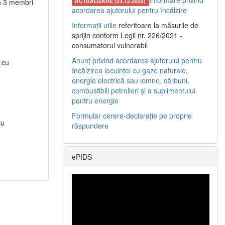
Informare privind
in 3 membri
ACTUALIZARE (23.12.2025)
acordarea ajutorului pentru încălzire
Informații utile
referitoare la măsurile de
sprijin conform Legii nr. 226/2021 -
consumatorul vulnerabil
Anunț privind acordarea ajutorului pentru
 cu
încălzirea locuinței cu gaze naturale,
energie electrică sau lemne, cărbuni,
combustibili petrolieri și a suplimentului
pentru energie
Formular cerere-declarație pe proprie
cu
răspundere
ePIDS