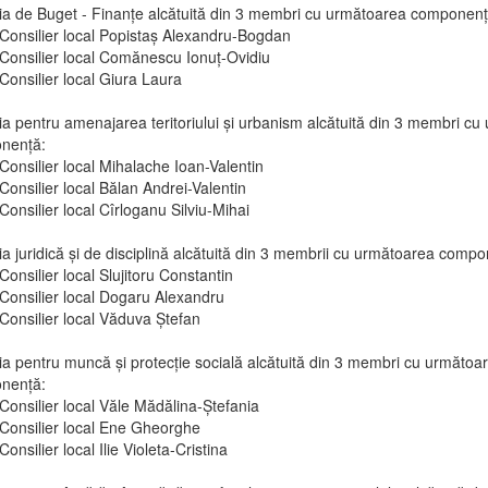
a de Buget - Finanţe alcătuită din 3 membri cu următoarea componenţ
Consilier local Popistaș Alexandru-Bogdan
Consilier local Comănescu Ionuț-Ovidiu
Consilier local Giura Laura
a pentru amenajarea teritoriului şi urbanism alcătuită din 3 membri c
nenţă:
Consilier local Mihalache Ioan-Valentin
Consilier local Bălan Andrei-Valentin
Consilier local Cîrloganu Silviu-Mihai
a juridică şi de disciplină alcătuită din 3 membrii cu următoarea compo
Consilier local Slujitoru Constantin
Consilier local Dogaru Alexandru
Consilier local Văduva Ștefan
a pentru muncă şi protecţie socială alcătuită din 3 membri cu următoa
nenţă:
Consilier local Văle Mădălina-Ștefania
Consilier local Ene Gheorghe
Consilier local Ilie Violeta-Cristina