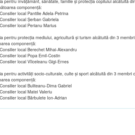
a pentru învăţământ, sănătate, familie şi protecţia copilului alcătuită d
mătoarea componenţă:
Consilier local Pantilie Adela-Petrina
Consilier local Șerban Gabriela
Consilier local Perianu Marius
a pentru protecţia mediului, agricultură şi turism alcătuită din 3 membri
oarea componenţă:
Consilier local Berechet Mihai-Alexandru
Consilier local Popa Emil-Costin
Consilier local Vîlceleanu Gigi-Ernes
a pentru activităţi socio-culturale, culte şi sport alcătuită din 3 membri 
oarea componenţă:
Consilier local Buliteanu-Dima Gabriel
Consilier local Matei Valeriu
Consilier local Bărbulete Ion-Adrian