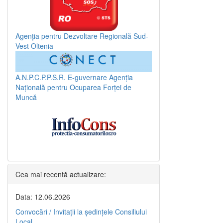
Agenția pentru Dezvoltare Regională Sud-
Vest Oltenia
A.N.P.C.P.P.S.R.
E-guvernare
Agenția
Națională pentru Ocuparea Forței de
Muncă
Cea mai recentă actualizare:
Data: 12.06.2026
Convocări / Invitaţii la şedinţele Consiliului
Local