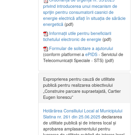
privind introducerea unui mecanism de
sprijin pentru consumatorii casnici de
energie electrică aflați în situația de sărăcie
energetică
(pdf)
Informații utile pentru beneficiarii
tichetului electronic de energie
(pdf)
Formular de solicitare a ajutorului
(conform platformei a
ePIDS
- Serviciul de
Telecomunicații Speciale - STS) (pdf)
Exproprierea pentru cauză de utilitate
publică pentru realizarea obiectivului
„Construire parcare supraetajată, Cartier
Eugen Ionescu”
Hotărârea Consiliului Local al Municipiului
Slatina nr. 261 din 25.06.2025
declararea
de utilitate publică și de interes local și
aprobarea amplasamentului pentru
lucrarea de utilitate publică de interes local