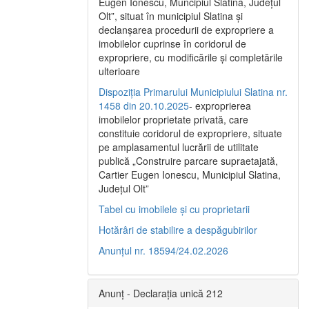
Eugen Ionescu, Muncipiul Slatina, Judeţul
Olt”, situat în municipiul Slatina şi
declanşarea procedurii de expropriere a
imobilelor cuprinse în coridorul de
expropriere, cu modificările şi completările
ulterioare
Dispoziția Primarului Municipiului Slatina nr.
1458 din 20.10.2025
- exproprierea
imobilelor proprietate privată, care
constituie coridorul de expropriere, situate
pe amplasamentul lucrării de utilitate
publică „Construire parcare supraetajată,
Cartier Eugen Ionescu, Municipiul Slatina,
Județul Olt”
Tabel cu imobilele și cu proprietarii
Hotărâri de stabilire a despăgubirilor
Anunțul nr. 18594/24.02.2026
Anunț - Declarația unică 212