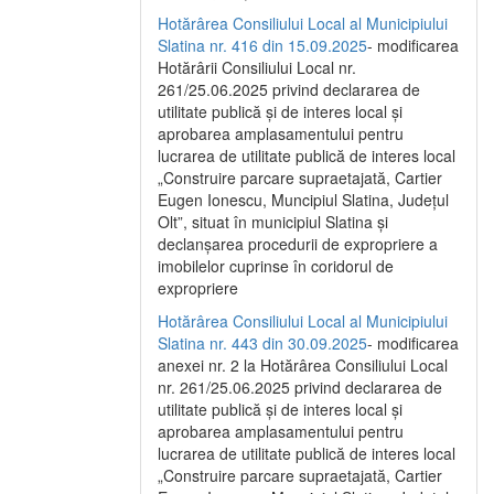
Hotărârea Consiliului Local al Municipiului
Slatina nr. 416 din 15.09.2025
- modificarea
Hotărârii Consiliului Local nr.
261/25.06.2025 privind declararea de
utilitate publică și de interes local și
aprobarea amplasamentului pentru
lucrarea de utilitate publică de interes local
„Construire parcare supraetajată, Cartier
Eugen Ionescu, Muncipiul Slatina, Județul
Olt”, situat în municipiul Slatina și
declanșarea procedurii de expropriere a
imobilelor cuprinse în coridorul de
expropriere
Hotărârea Consiliului Local al Municipiului
Slatina nr. 443 din 30.09.2025
- modificarea
anexei nr. 2 la Hotărârea Consiliului Local
nr. 261/25.06.2025 privind declararea de
utilitate publică şi de interes local şi
aprobarea amplasamentului pentru
lucrarea de utilitate publică de interes local
„Construire parcare supraetajată, Cartier