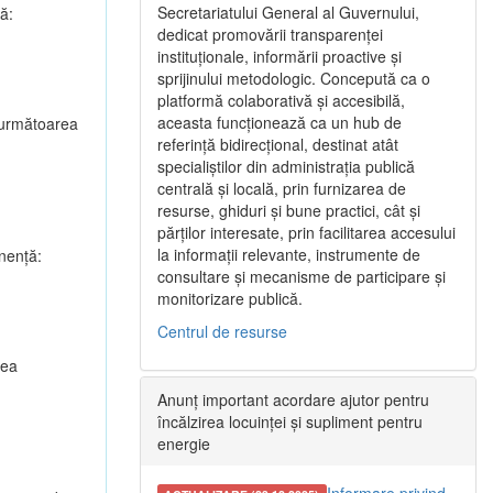
Secretariatului General al Guvernului,
ă:
dedicat promovării transparenței
instituționale, informării proactive și
sprijinului metodologic. Concepută ca o
platformă colaborativă și accesibilă,
aceasta funcționează ca un hub de
u următoarea
referință bidirecțional, destinat atât
specialiștilor din administrația publică
centrală și locală, prin furnizarea de
resurse, ghiduri și bune practici, cât și
părților interesate, prin facilitarea accesului
la informații relevante, instrumente de
nenţă:
consultare și mecanisme de participare și
monitorizare publică.
Centrul de resurse
rea
Anunț important acordare ajutor pentru
încălzirea locuinței și supliment pentru
energie