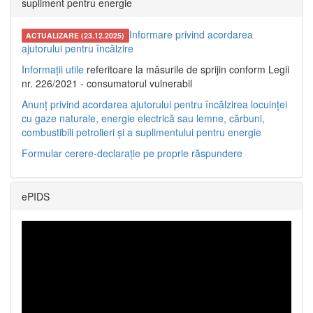
supliment pentru energie
Informare privind acordarea
ACTUALIZARE (23.12.2025)
ajutorului pentru încălzire
Informații utile
referitoare la măsurile de sprijin conform Legii
nr. 226/2021 - consumatorul vulnerabil
Anunț privind acordarea ajutorului pentru încălzirea locuinței
cu gaze naturale, energie electrică sau lemne, cărbuni,
combustibili petrolieri și a suplimentului pentru energie
Formular cerere-declarație pe proprie răspundere
ePIDS