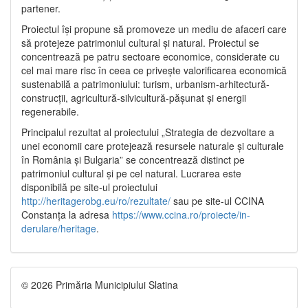
partener.
Proiectul își propune să promoveze un mediu de afaceri care
să protejeze patrimoniul cultural și natural. Proiectul se
concentrează pe patru sectoare economice, considerate cu
cel mai mare risc în ceea ce privește valorificarea economică
sustenabilă a patrimoniului: turism, urbanism-arhitectură-
construcții, agricultură-silvicultură-pășunat și energii
regenerabile.
Principalul rezultat al proiectului „Strategia de dezvoltare a
unei economii care protejează resursele naturale și culturale
în România și Bulgaria” se concentrează distinct pe
patrimoniul cultural și pe cel natural. Lucrarea este
disponibilă pe site-ul proiectului
http://heritagerobg.eu/ro/rezultate/
sau pe site-ul CCINA
Constanța la adresa
https://www.ccina.ro/proiecte/in-
derulare/heritage
.
© 2026 Primăria Municipiului Slatina