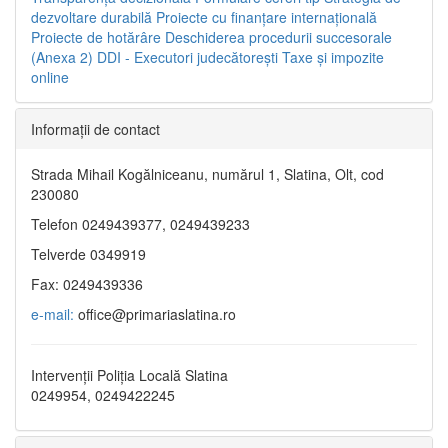
dezvoltare durabilă
Proiecte cu finanţare internaţională
Proiecte de hotărâre
Deschiderea procedurii succesorale
(Anexa 2)
DDI - Executori judecătorești
Taxe şi impozite
online
Informaţii de contact
Strada Mihail Kogălniceanu, numărul 1, Slatina, Olt, cod
230080
Telefon 0249439377, 0249439233
Telverde 0349919
Fax: 0249439336
e-mail:
office@primariaslatina.ro
Intervenții Poliția Locală Slatina
0249954, 0249422245