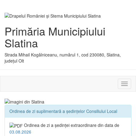
Primăria Municipiului
Slatina
Strada Mihail Kogălniceanu, numărul 1, cod 230080, Slatina,
județul Olt
Activ
sau
dezac
meniu
Ordinea de zi suplimentară a ședințelor Consiliului Local
Ordinea de zi a şedinţei extraordinare din data de
03.08.2026