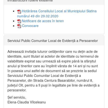
infrastructurii rutiere existente”
Hotărârea Consiliului Local al Municipiului Slatina
numărul 49 din 29.02.2020
Notificare de acces în teren
Convocare
Serviciul Public Comunitar Local de Evidență a Persoanelor
Adresează invitația tuturor cetățenilor care nu dețin acte de
identitate, sunt titulari ai actelor de identitate cu termenul de
valabilitate expirat sau urmează să expire până la sfârșitul
anului și tinerilor care au împlinit vârsta de 14 ani și nu sunt
în posesia unui astfel de document să se prezinte la sediul
Serviciului Public Comunitar Local de Evidență a
Persoanelor, din Strada Centura Basarabilor, numărul 8,
județul Olt, pentru a fi puși în legalitate pe linie de evidență a
persoanelor.
Șef serviciu,
Elena-Claudia Vîlceleanu