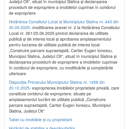
Județul Olt”, situat în municipiul Slatina și declanșarea
procedurii de expropriere a imobilelor cuprinse în coridorul
de expropriere
Hotărârea Consiliului Local al Municipiului Slatina nr. 443 din
30.09.2025
- modificarea anexei nr. 2 la Hotărârea Consiliului
Local nr. 261/25.06.2025 privind declararea de utilitate
publică şi de interes local şi aprobarea amplasamentului
pentru lucrarea de utilitate publică de interes local
„Construire parcare supraetajată, Cartier Eugen Ionescu,
Muncipiul Slatina, Judeţul Olt”, situat în municipiul Slatina şi
declanşarea procedurii de expropriere a imobilelor cuprinse
în coridorul de expropriere, cu modificările şi completările
ulterioare
Dispoziția Primarului Municipiului Slatina nr. 1458 din
20.10.2025
- exproprierea imobilelor proprietate privată, care
constituie coridorul de expropriere, situate pe
amplasamentul lucrării de utilitate publică „Construire
parcare supraetajată, Cartier Eugen Ionescu, Municipiul
Slatina, Județul Olt”
Tabel cu imobilele și cu proprietarii
Hotărâri de stabilire a despăgubirilor