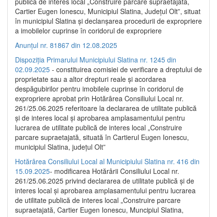
publică de interes local „Construire parcare supraetajată,
Cartier Eugen Ionescu, Municipiul Slatina, Județul Olt”, situat
în municipiul Slatina și declanșarea procedurii de expropriere
a imobilelor cuprinse în coridorul de expropriere
Anunțul nr. 81867 din 12.08.2025
Dispoziția Primarului Municipiului Slatina nr. 1245 din
02.09.2025
- constituirea comisiei de verificare a dreptului de
proprietate sau a altor drepturi reale și acordarea
despăgubirilor pentru imobilele cuprinse în coridorul de
expropriere aprobat prin Hotărârea Consiliului Local nr.
261/25.06.2025 referitoare la declararea de utilitate publică
și de interes local și aprobarea amplasamentului pentru
lucrarea de utilitate publică de interes local „Construire
parcare supraetajată, situată în Cartierul Eugen Ionescu,
municipiul Slatina, județul Olt”
Hotărârea Consiliului Local al Municipiului Slatina nr. 416 din
15.09.2025
- modificarea Hotărârii Consiliului Local nr.
261/25.06.2025 privind declararea de utilitate publică și de
interes local și aprobarea amplasamentului pentru lucrarea
de utilitate publică de interes local „Construire parcare
supraetajată, Cartier Eugen Ionescu, Muncipiul Slatina,