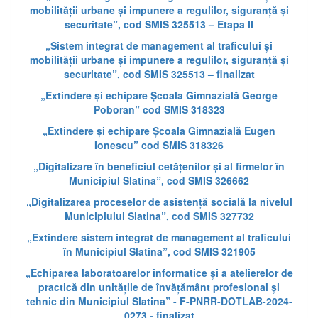
mobilității urbane și impunere a regulilor, siguranță și
securitate”, cod SMIS 325513 – Etapa II
„Sistem integrat de management al traficului și
mobilității urbane și impunere a regulilor, siguranță și
securitate”, cod SMIS 325513 – finalizat
„Extindere și echipare Școala Gimnazială George
Poboran” cod SMIS 318323
„Extindere și echipare Școala Gimnazială Eugen
Ionescu” cod SMIS 318326
„Digitalizare în beneficiul cetățenilor și al firmelor în
Municipiul Slatina”, cod SMIS 326662
„Digitalizarea proceselor de asistență socială la nivelul
Municipiului Slatina”, cod SMIS 327732
„Extindere sistem integrat de management al traficului
în Municipiul Slatina”, cod SMIS 321905
„Echiparea laboratoarelor informatice și a atelierelor de
practică din unitățile de învățământ profesional și
tehnic din Municipiul Slatina” - F-PNRR-DOTLAB-2024-
0273 - finalizat