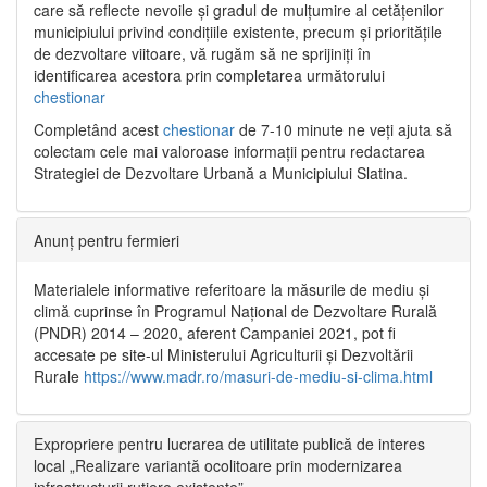
care să reflecte nevoile și gradul de mulțumire al cetățenilor
municipiului privind condițiile existente, precum și prioritățile
de dezvoltare viitoare, vă rugăm să ne sprijiniți în
identificarea acestora prin completarea următorului
chestionar
Completând acest
chestionar
de 7-10 minute ne veți ajuta să
colectam cele mai valoroase informații pentru redactarea
Strategiei de Dezvoltare Urbană a Municipiului Slatina.
Anunț pentru fermieri
Materialele informative referitoare la măsurile de mediu și
climă cuprinse în Programul Național de Dezvoltare Rurală
(PNDR) 2014 – 2020, aferent Campaniei 2021, pot fi
accesate pe site-ul Ministerului Agriculturii și Dezvoltării
Rurale
https://www.madr.ro/masuri-de-mediu-si-clima.html
Expropriere pentru lucrarea de utilitate publică de interes
local „Realizare variantă ocolitoare prin modernizarea