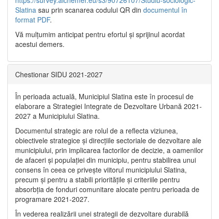
https://survey.alchemer.eu/s3/90726107/Studiu-sociologic-
Slatina
sau prin scanarea codului QR din
documentul în
format PDF
.
Vă mulţumim anticipat pentru efortul şi sprijinul acordat
acestui demers.
Chestionar SIDU 2021-2027
În perioada actuală, Municipiul Slatina este în procesul de
elaborare a Strategiei Integrate de Dezvoltare Urbană 2021‐
2027 a Municipiului Slatina.
Documentul strategic are rolul de a reflecta viziunea,
obiectivele strategice și direcțiile sectoriale de dezvoltare ale
municipiului, prin implicarea factorilor de decizie, a oamenilor
de afaceri și populației din municipiu, pentru stabilirea unui
consens în ceea ce privește viitorul municipiului Slatina,
precum și pentru a stabili prioritățile și criteriile pentru
absorbția de fonduri comunitare alocate pentru perioada de
programare 2021-2027.
În vederea realizării unei strategii de dezvoltare durabilă