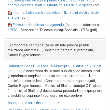
energie electrică aflați în situația de sărăcie energetică
(pdf)
Informații utile pentru beneficiarii tichetului electronic de
energie
(pdf)
Formular de solicitare a ajutorului
(conform platformei a
ePIDS
- Serviciul de Telecomunicații Speciale - STS) (pdf)
Exproprierea pentru cauză de utilitate publică pentru
realizarea obiectivului „Construire parcare supraetajată,
Cartier Eugen Ionescu”
Hotărârea Consiliului Local al Municipiului Slatina nr. 261 din
25.06.2025
declararea de utilitate publică și de interes local
și aprobarea amplasamentului pentru lucrarea de utilitate
publică de interes local „Construire parcare supraetajată,
Cartier Eugen Ionescu, Municipiul Slatina, Județul Olt”, situat
în municipiul Slatina și declanșarea procedurii de expropriere
a imobilelor cuprinse în coridorul de expropriere
Anunțul nr. 81867 din 12.08.2025
Dispoziția Primarului Municipiului Slatina nr. 1245 din