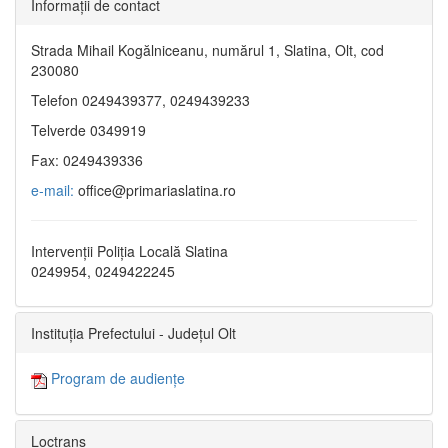
Informaţii de contact
Strada Mihail Kogălniceanu, numărul 1, Slatina, Olt, cod
230080
Telefon 0249439377, 0249439233
Telverde 0349919
Fax: 0249439336
e-mail:
office@primariaslatina.ro
Intervenții Poliția Locală Slatina
0249954, 0249422245
Instituția Prefectului - Județul Olt
Program de audiențe
Loctrans