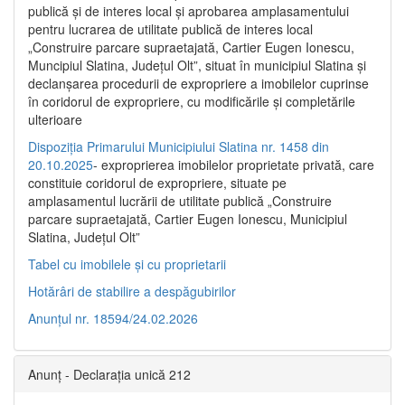
publică şi de interes local şi aprobarea amplasamentului
pentru lucrarea de utilitate publică de interes local
„Construire parcare supraetajată, Cartier Eugen Ionescu,
Muncipiul Slatina, Judeţul Olt”, situat în municipiul Slatina şi
declanşarea procedurii de expropriere a imobilelor cuprinse
în coridorul de expropriere, cu modificările şi completările
ulterioare
Dispoziția Primarului Municipiului Slatina nr. 1458 din
20.10.2025
- exproprierea imobilelor proprietate privată, care
constituie coridorul de expropriere, situate pe
amplasamentul lucrării de utilitate publică „Construire
parcare supraetajată, Cartier Eugen Ionescu, Municipiul
Slatina, Județul Olt”
Tabel cu imobilele și cu proprietarii
Hotărâri de stabilire a despăgubirilor
Anunțul nr. 18594/24.02.2026
Anunț - Declarația unică 212