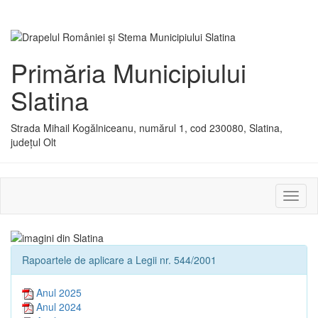
Primăria Municipiului
Slatina
Strada Mihail Kogălniceanu, numărul 1, cod 230080, Slatina,
județul Olt
Activ
sau
dezac
meniu
Rapoartele de aplicare a Legii nr. 544/2001
Anul 2025
Anul 2024