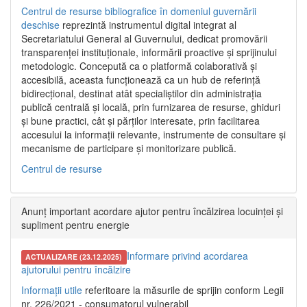
Centrul de resurse bibliografice în domeniul guvernării
deschise
reprezintă instrumentul digital integrat al
Secretariatului General al Guvernului, dedicat promovării
transparenței instituționale, informării proactive și sprijinului
metodologic. Concepută ca o platformă colaborativă și
accesibilă, aceasta funcționează ca un hub de referință
bidirecțional, destinat atât specialiștilor din administrația
publică centrală și locală, prin furnizarea de resurse, ghiduri
și bune practici, cât și părților interesate, prin facilitarea
accesului la informații relevante, instrumente de consultare și
mecanisme de participare și monitorizare publică.
Centrul de resurse
Anunț important acordare ajutor pentru încălzirea locuinței și
supliment pentru energie
Informare privind acordarea
ACTUALIZARE (23.12.2025)
ajutorului pentru încălzire
Informații utile
referitoare la măsurile de sprijin conform Legii
nr. 226/2021 - consumatorul vulnerabil