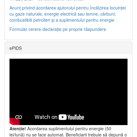
Anunț privind acordarea ajutorului pentru încălzirea locuinței
cu gaze naturale, energie electrică sau lemne, cărbuni,
combustibili petrolieri și a suplimentului pentru energie
Formular cerere-declarație pe proprie răspundere
ePIDS
Atenție!
Acordarea suplimentului pentru energie (50
lei/lună) nu se face automat. Beneficiarii trebuie să depună o