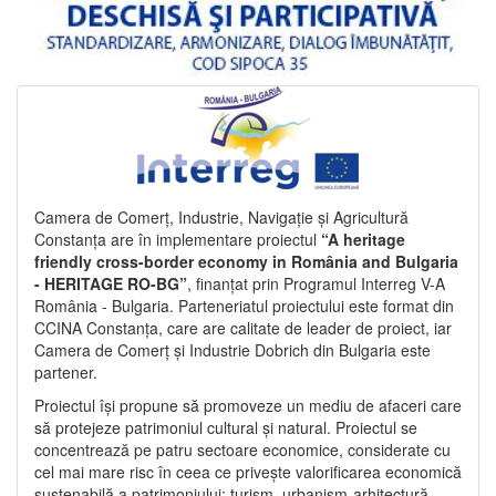
Camera de Comerț, Industrie, Navigație și Agricultură
Constanța are în implementare proiectul
“A heritage
friendly cross-border economy in România and Bulgaria
- HERITAGE RO-BG”
, finanțat prin Programul Interreg V-A
România - Bulgaria. Parteneriatul proiectului este format din
CCINA Constanța, care are calitate de leader de proiect, iar
Camera de Comerț și Industrie Dobrich din Bulgaria este
partener.
Proiectul își propune să promoveze un mediu de afaceri care
să protejeze patrimoniul cultural și natural. Proiectul se
concentrează pe patru sectoare economice, considerate cu
cel mai mare risc în ceea ce privește valorificarea economică
sustenabilă a patrimoniului: turism, urbanism-arhitectură-