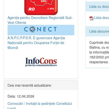
Lista cu doc
Agenția pentru Dezvoltare Regională Sud-
Lista doc
Vest Oltenia
Lista docume
A.N.P.C.P.P.S.R.
E-guvernare
Agenția
Cuprinde doc
Națională pentru Ocuparea Forței de
Slatina, cu e
Muncă
la informații
182/2002 priv
respectarea p
Cea mai recentă actualizare:
Data: 12.06.2026
Convocări / Invitaţii la şedinţele Consiliului
Local