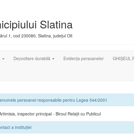
cipiului Slatina
rul 1, cod 230080, Slatina, județul Olt
ș
Dezvoltare durabilă
Evidența persoanelor
GHIȘEUL.
renumele persoanei responsabile pentru Legea 544/2001
rtimisia, inspector principal - Biroul Relații cu Publicul
tact a instituției