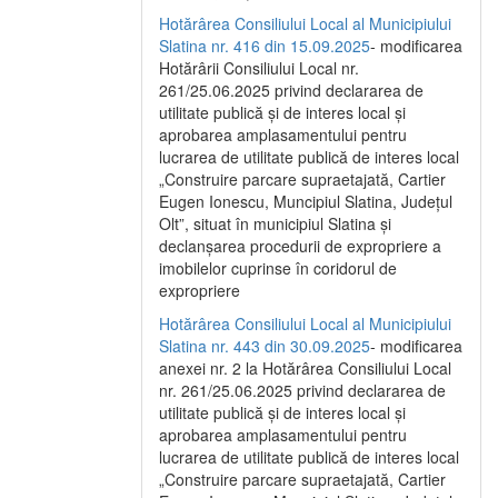
Hotărârea Consiliului Local al Municipiului
Slatina nr. 416 din 15.09.2025
- modificarea
Hotărârii Consiliului Local nr.
261/25.06.2025 privind declararea de
utilitate publică și de interes local și
aprobarea amplasamentului pentru
lucrarea de utilitate publică de interes local
„Construire parcare supraetajată, Cartier
Eugen Ionescu, Muncipiul Slatina, Județul
Olt”, situat în municipiul Slatina și
declanșarea procedurii de expropriere a
imobilelor cuprinse în coridorul de
expropriere
Hotărârea Consiliului Local al Municipiului
Slatina nr. 443 din 30.09.2025
- modificarea
anexei nr. 2 la Hotărârea Consiliului Local
nr. 261/25.06.2025 privind declararea de
utilitate publică şi de interes local şi
aprobarea amplasamentului pentru
lucrarea de utilitate publică de interes local
„Construire parcare supraetajată, Cartier