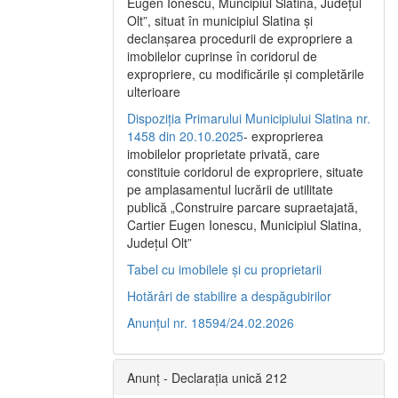
Eugen Ionescu, Muncipiul Slatina, Judeţul
Olt”, situat în municipiul Slatina şi
declanşarea procedurii de expropriere a
imobilelor cuprinse în coridorul de
expropriere, cu modificările şi completările
ulterioare
Dispoziția Primarului Municipiului Slatina nr.
1458 din 20.10.2025
- exproprierea
imobilelor proprietate privată, care
constituie coridorul de expropriere, situate
pe amplasamentul lucrării de utilitate
publică „Construire parcare supraetajată,
Cartier Eugen Ionescu, Municipiul Slatina,
Județul Olt”
Tabel cu imobilele și cu proprietarii
Hotărâri de stabilire a despăgubirilor
Anunțul nr. 18594/24.02.2026
Anunț - Declarația unică 212