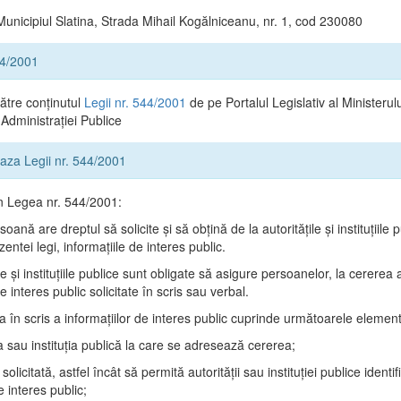
Municipiul Slatina, Strada Mihail Kogălniceanu, nr. 1, cod 230080
44/2001
către conținutul
Legii nr. 544/2001
de pe Portalul Legislativ al Ministerulu
Administrației Publice
 baza Legii nr. 544/2001
in Legea nr. 544/2001:
oană are dreptul să solicite şi să obţină de la autorităţile şi instituţiile p
zentei legi, informaţiile de interes public.
ile şi instituţiile publice sunt obligate să asigure persoanelor, la cererea
de interes public solicitate în scris sau verbal.
ea în scris a informaţiilor de interes public cuprinde următoarele elemen
a sau instituţia publică la care se adresează cererea;
solicitată, astfel încât să permită autorităţii sau instituţiei publice identi
e interes public;