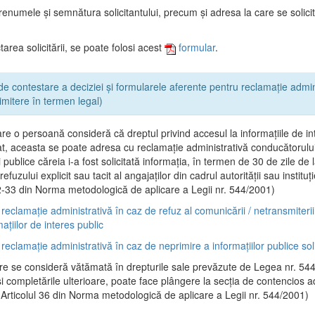
renumele şi semnătura solicitantului, precum şi adresa la care se solici
area solicitării, se poate folosi acest
formular
.
de contestare a deciziei și formularele aferente pentru reclamație admin
rimitere în termen legal)
are o persoană consideră că dreptul privind accesul la informaţiile de in
at, aceasta se poate adresa cu reclamaţie administrativă conducătorului 
ei publice căreia i-a fost solicitată informaţia, în termen de 30 de zile de 
efuzului explicit sau tacit al angajaţilor din cadrul autorităţii sau instituţi
32-33 din Norma metodologică de aplicare a Legii nr. 544/2001)
reclamație administrativă în caz de refuz al comunicării / netransmiteri
mațiilor de interes public
reclamație administrativă în caz de neprimire a informațiilor publice soli
e se consideră vătămată în drepturile sale prevăzute de Legea nr. 54
şi completările ulterioare, poate face plângere la secţia de contencios a
 (Articolul 36 din Norma metodologică de aplicare a Legii nr. 544/2001)