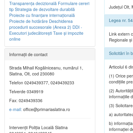
Transparenţa decizională
Formulare cereri
Județul Olt, 
tip
Strategia de dezvoltare durabilă
Proiecte cu finanţare internaţională
Legea nr. 5
Proiecte de hotărâre
Deschiderea
procedurii succesorale (Anexa 2)
DDI -
Executori judecătorești
Taxe şi impozite
Link extern 
online
Regionale și 
Solicitări în
Informaţii de contact
Articolul 6 d
Strada Mihail Kogălniceanu, numărul 1,
Slatina, Olt, cod 230080
(1) Orice pers
condiţiile pre
Telefon 0249439377, 0249439233
(2) Autorităţ
Telverde 0349919
informaţiile 
Fax: 0249439336
(3) Solicitar
e-mail:
office@primariaslatina.ro
a) autoritate
b) informaţia 
Intervenții Poliția Locală Slatina
informaţiei d