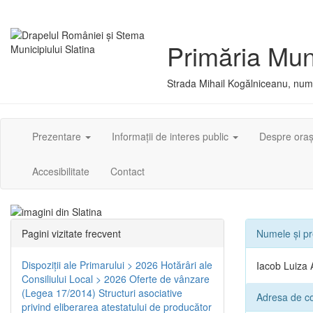
Primăria Muni
Strada Mihail Kogălniceanu, numă
Prezentare
Informații de interes public
Despre ora
Accesibilitate
Contact
Pagini vizitate frecvent
Numele și p
Dispoziţii ale Primarului > 2026
Hotărâri ale
Iacob Luiza A
Consiliului Local > 2026
Oferte de vânzare
(Legea 17/2014)
Structuri asociative
Adresa de con
privind eliberarea atestatului de producător