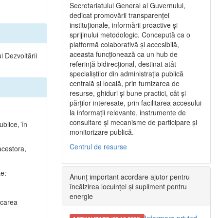
Secretariatului General al Guvernului,
dedicat promovării transparenței
instituționale, informării proactive și
sprijinului metodologic. Concepută ca o
platformă colaborativă și accesibilă,
aceasta funcționează ca un hub de
i Dezvoltării
referință bidirecțional, destinat atât
specialiștilor din administrația publică
centrală și locală, prin furnizarea de
resurse, ghiduri și bune practici, cât și
părților interesate, prin facilitarea accesului
la informații relevante, instrumente de
consultare și mecanisme de participare și
ublice, în
monitorizare publică.
Centrul de resurse
 acestora,
te:
Anunț important acordare ajutor pentru
încălzirea locuinței și supliment pentru
energie
ficarea