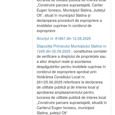
„Construire parcare supraetajată, Cartier
Eugen Ionescu, Municipiul Slatina, Județul
Olt”, situat în municipiul Slatina și
declanșarea procedurii de expropriere a
imobilelor cuprinse în coridorul de
expropriere
Anunțul nr. 81867 din 12.08.2025
Dispoziția Primarului Municipiului Slatina nr.
1245 din 02.09.2025
- constituirea comisiei
de verificare a dreptului de proprietate sau
a altor drepturi reale și acordarea
despăgubirilor pentru imobilele cuprinse în
coridorul de expropriere aprobat prin
Hotărârea Consiliului Local nr.
261/25.06.2025 referitoare la declararea
de utilitate publică și de interes local și
aprobarea amplasamentului pentru
lucrarea de utilitate publică de interes local
„Construire parcare supraetajată, situată în
Cartierul Eugen Ionescu, municipiul
Slatina, județul Olt”