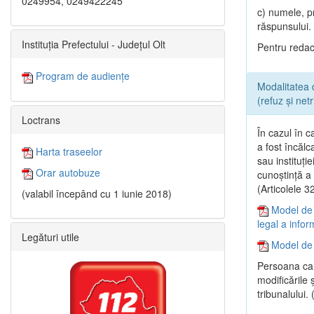
0249954, 0249422245
c) numele, p
răspunsului.
Instituția Prefectului - Județul Olt
Pentru redact
Program de audiențe
Modalitatea 
(refuz și net
Loctrans
În cazul în c
a fost încălc
Harta traseelor
sau instituţi
Orar autobuze
cunoştinţă a r
(Articolele 
(valabil începând cu 1 iunie 2018)
Model de 
legal a infor
Legături utile
Model de 
Persoana car
modificările 
tribunalului.