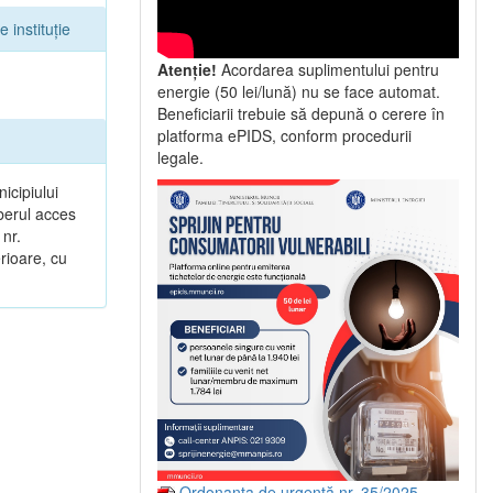
 instituție
Atenție!
Acordarea suplimentului pentru
energie (50 lei/lună) nu se face automat.
Beneficiarii trebuie să depună o cerere în
platforma ePIDS, conform procedurii
legale.
icipiului
iberul acces
 nr.
erioare, cu
Ordonanța de urgență nr. 35/2025