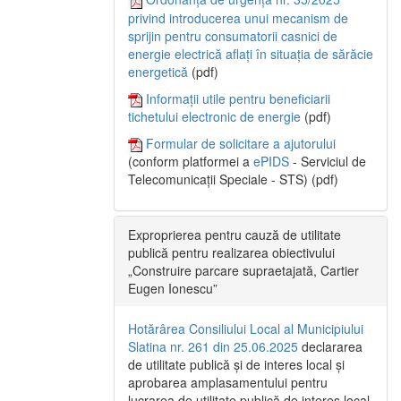
privind introducerea unui mecanism de
sprijin pentru consumatorii casnici de
energie electrică aflați în situația de sărăcie
energetică
(pdf)
Informații utile pentru beneficiarii
tichetului electronic de energie
(pdf)
Formular de solicitare a ajutorului
(conform platformei a
ePIDS
- Serviciul de
Telecomunicații Speciale - STS) (pdf)
Exproprierea pentru cauză de utilitate
publică pentru realizarea obiectivului
„Construire parcare supraetajată, Cartier
Eugen Ionescu”
Hotărârea Consiliului Local al Municipiului
Slatina nr. 261 din 25.06.2025
declararea
de utilitate publică și de interes local și
aprobarea amplasamentului pentru
lucrarea de utilitate publică de interes local