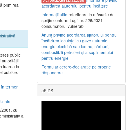
Informare privind
ACTUALIZARE (23.12.2025)
tă primirea
acordarea ajutorului pentru încălzire
Informații utile
referitoare la măsurile de
sprijin conform Legii nr. 226/2021 -
consumatorul vulnerabil
Anunț privind acordarea ajutorului pentru
istrativă
încălzirea locuinței cu gaze naturale,
energie electrică sau lemne, cărbuni,
combustibili petrolieri și a suplimentului
teres public
pentru energie
autorităţii
la luarea la
Formular cerere-declarație pe proprie
ei publice.
răspundere
i în termen
ePIDS
citate
4/2001, cu
dministrativ a