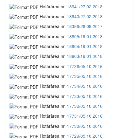
Hotărârea nr.
18641/27.02.2018
Hotărârea nr.
18640/27.02.2018
Hotărârea nr.
18386/28.09.2017
Hotărârea nr.
18605/19.01.2018
Hotărârea nr.
18604/19.01.2018
Hotărârea nr.
18603/19.01.2018
Hotărârea nr.
17736/05.10.2016
Hotărârea nr.
17735/05.10.2016
Hotărârea nr.
17734/05.10.2016
Hotărârea nr.
17733/05.10.2016
Hotărârea nr.
17732/05.10.2016
Hotărârea nr.
17731/05.10.2016
Hotărârea nr.
17730/05.10.2016
Hotărârea nr.
17729/05.10.2016