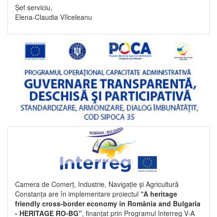
Șef serviciu,
Elena-Claudia Vîlceleanu
Camera de Comerț, Industrie, Navigație și Agricultură
Constanța are în implementare proiectul
“A heritage
friendly cross-border economy in România and Bulgaria
- HERITAGE RO-BG”
, finanțat prin Programul Interreg V-A