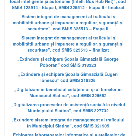
local inteligente și autonome (Intelli Bus Hub Net)”, cod
SMIS 128914 - Etapa I, SMIS 325512 - Etapa II - finalizat
„Sistem integrat de management al traficului și
mobilității urbane și impunere a regulilor, siguranță și
securitate”, cod SMIS 325513 – Etapa II
„Sistem integrat de management al traficului și
mobilității urbane și impunere a regulilor, siguranță și
securitate”, cod SMIS 325513 – finalizat
„Extindere și echipare Școala Gimnazială George
Poboran” cod SMIS 318323
„Extindere și echipare Școala Gimnazială Eugen
Ionescu” cod SMIS 318326
„Digitalizare în beneficiul cetățenilor și al firmelor în
Municipiul Slatina”, cod SMIS 326662
„Digitalizarea proceselor de asistență socială la nivelul
Municipiului Slatina”, cod SMIS 327732
„Extindere sistem integrat de management al traficului
în Municipiul Slatina”, cod SMIS 321905
„Echiparea laboratoarelor informatice și a atelierelor de