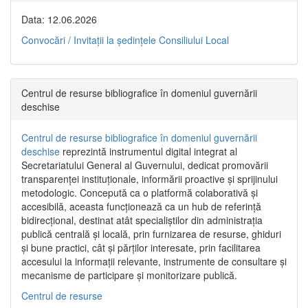
Data: 12.06.2026
Convocări / Invitaţii la şedinţele Consiliului Local
Centrul de resurse bibliografice în domeniul guvernării
deschise
Centrul de resurse bibliografice în domeniul guvernării
deschise
reprezintă instrumentul digital integrat al
Secretariatului General al Guvernului, dedicat promovării
transparenței instituționale, informării proactive și sprijinului
metodologic. Concepută ca o platformă colaborativă și
accesibilă, aceasta funcționează ca un hub de referință
bidirecțional, destinat atât specialiștilor din administrația
publică centrală și locală, prin furnizarea de resurse, ghiduri
și bune practici, cât și părților interesate, prin facilitarea
accesului la informații relevante, instrumente de consultare și
mecanisme de participare și monitorizare publică.
Centrul de resurse