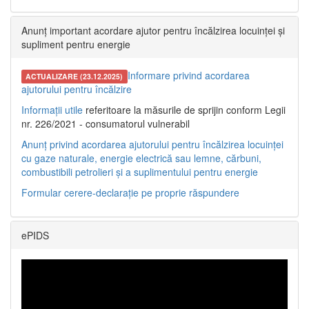
Anunț important acordare ajutor pentru încălzirea locuinței și
supliment pentru energie
Informare privind acordarea
ACTUALIZARE (23.12.2025)
ajutorului pentru încălzire
Informații utile
referitoare la măsurile de sprijin conform Legii
nr. 226/2021 - consumatorul vulnerabil
Anunț privind acordarea ajutorului pentru încălzirea locuinței
cu gaze naturale, energie electrică sau lemne, cărbuni,
combustibili petrolieri și a suplimentului pentru energie
Formular cerere-declarație pe proprie răspundere
ePIDS