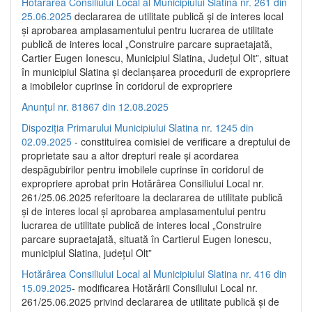
Hotărârea Consiliului Local al Municipiului Slatina nr. 261 din
25.06.2025
declararea de utilitate publică și de interes local
și aprobarea amplasamentului pentru lucrarea de utilitate
publică de interes local „Construire parcare supraetajată,
Cartier Eugen Ionescu, Municipiul Slatina, Județul Olt”, situat
în municipiul Slatina și declanșarea procedurii de expropriere
a imobilelor cuprinse în coridorul de expropriere
Anunțul nr. 81867 din 12.08.2025
Dispoziția Primarului Municipiului Slatina nr. 1245 din
02.09.2025
- constituirea comisiei de verificare a dreptului de
proprietate sau a altor drepturi reale și acordarea
despăgubirilor pentru imobilele cuprinse în coridorul de
expropriere aprobat prin Hotărârea Consiliului Local nr.
261/25.06.2025 referitoare la declararea de utilitate publică
și de interes local și aprobarea amplasamentului pentru
lucrarea de utilitate publică de interes local „Construire
parcare supraetajată, situată în Cartierul Eugen Ionescu,
municipiul Slatina, județul Olt”
Hotărârea Consiliului Local al Municipiului Slatina nr. 416 din
15.09.2025
- modificarea Hotărârii Consiliului Local nr.
261/25.06.2025 privind declararea de utilitate publică și de