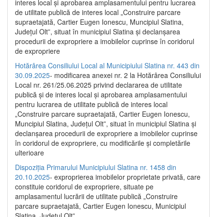
interes local și aprobarea amplasamentului pentru lucrarea
de utilitate publică de interes local „Construire parcare
supraetajată, Cartier Eugen Ionescu, Muncipiul Slatina,
Județul Olt”, situat în municipiul Slatina și declanșarea
procedurii de expropriere a imobilelor cuprinse în coridorul
de expropriere
Hotărârea Consiliului Local al Municipiului Slatina nr. 443 din
30.09.2025
- modificarea anexei nr. 2 la Hotărârea Consiliului
Local nr. 261/25.06.2025 privind declararea de utilitate
publică şi de interes local şi aprobarea amplasamentului
pentru lucrarea de utilitate publică de interes local
„Construire parcare supraetajată, Cartier Eugen Ionescu,
Muncipiul Slatina, Judeţul Olt”, situat în municipiul Slatina şi
declanşarea procedurii de expropriere a imobilelor cuprinse
în coridorul de expropriere, cu modificările şi completările
ulterioare
Dispoziția Primarului Municipiului Slatina nr. 1458 din
20.10.2025
- exproprierea imobilelor proprietate privată, care
constituie coridorul de expropriere, situate pe
amplasamentul lucrării de utilitate publică „Construire
parcare supraetajată, Cartier Eugen Ionescu, Municipiul
Slatina, Județul Olt”