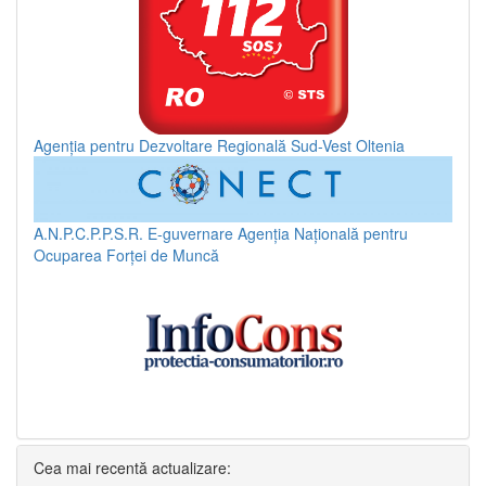
Agenția pentru Dezvoltare Regională Sud-Vest Oltenia
A.N.P.C.P.P.S.R.
E-guvernare
Agenția Națională pentru
Ocuparea Forței de Muncă
Cea mai recentă actualizare: