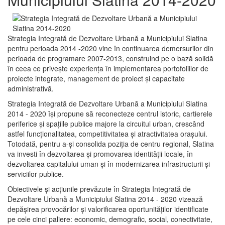
Strategia Integrată de Dezvoltare Urbană a Municipiului Slatina
pentru perioada 2014 -2020 vine în continuarea demersurilor din
perioada de programare 2007-2013, construind pe o bază solidă
în ceea ce priveşte experienţa în implementarea portofoliilor de
proiecte integrate, management de proiect și capacitate
administrativă.
Strategia Integrată de Dezvoltare Urbană a Municipiului Slatina
2014 - 2020 își propune să reconecteze centrul istoric, cartierele
periferice şi spaţiile publice majore la circuitul urban, crescând
astfel funcţionalitatea, competitivitatea şi atractivitatea oraşului.
Totodată, pentru a-şi consolida poziţia de centru regional, Slatina
va investi în dezvoltarea şi promovarea identităţii locale, în
dezvoltarea capitalului uman şi în modernizarea infrastructurii şi
serviciilor publice.
Obiectivele şi acţiunile prevăzute în Strategia Integrată de
Dezvoltare Urbană a Municipiului Slatina 2014 - 2020 vizează
depășirea provocărilor şi valorificarea oportunităţilor identificate
pe cele cinci paliere: economic, demografic, social, conectivitate,