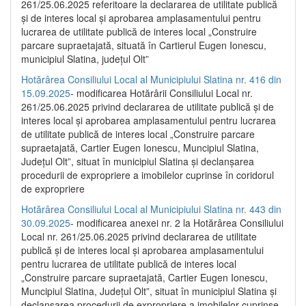
261/25.06.2025 referitoare la declararea de utilitate publică
și de interes local și aprobarea amplasamentului pentru
lucrarea de utilitate publică de interes local „Construire
parcare supraetajată, situată în Cartierul Eugen Ionescu,
municipiul Slatina, județul Olt”
Hotărârea Consiliului Local al Municipiului Slatina nr. 416 din
15.09.2025
- modificarea Hotărârii Consiliului Local nr.
261/25.06.2025 privind declararea de utilitate publică și de
interes local și aprobarea amplasamentului pentru lucrarea
de utilitate publică de interes local „Construire parcare
supraetajată, Cartier Eugen Ionescu, Muncipiul Slatina,
Județul Olt”, situat în municipiul Slatina și declanșarea
procedurii de expropriere a imobilelor cuprinse în coridorul
de expropriere
Hotărârea Consiliului Local al Municipiului Slatina nr. 443 din
30.09.2025
- modificarea anexei nr. 2 la Hotărârea Consiliului
Local nr. 261/25.06.2025 privind declararea de utilitate
publică şi de interes local şi aprobarea amplasamentului
pentru lucrarea de utilitate publică de interes local
„Construire parcare supraetajată, Cartier Eugen Ionescu,
Muncipiul Slatina, Judeţul Olt”, situat în municipiul Slatina şi
declanşarea procedurii de expropriere a imobilelor cuprinse