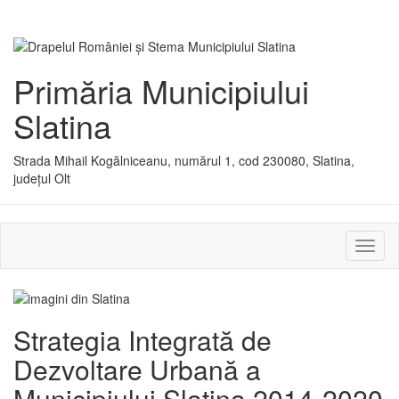
Primăria Municipiului
Slatina
Strada Mihail Kogălniceanu, numărul 1, cod 230080, Slatina,
județul Olt
Activ
sau
dezac
meniu
Strategia Integrată de
Dezvoltare Urbană a
Municipiului Slatina 2014-2020