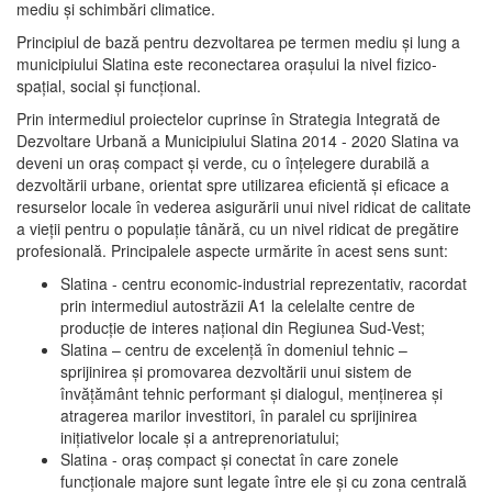
mediu şi schimbări climatice.
Principiul de bază pentru dezvoltarea pe termen mediu şi lung a
municipiului Slatina este reconectarea oraşului la nivel fizico-
spaţial, social şi funcţional.
Prin intermediul proiectelor cuprinse în Strategia Integrată de
Dezvoltare Urbană a Municipiului Slatina 2014 - 2020 Slatina va
deveni un oraş compact şi verde, cu o înţelegere durabilă a
dezvoltării urbane, orientat spre utilizarea eficientă şi eficace a
resurselor locale în vederea asigurării unui nivel ridicat de calitate
a vieţii pentru o populaţie tânără, cu un nivel ridicat de pregătire
profesională. Principalele aspecte urmărite în acest sens sunt:
Slatina - centru economic-industrial reprezentativ, racordat
prin intermediul autostrăzii A1 la celelalte centre de
producţie de interes naţional din Regiunea Sud-Vest;
Slatina – centru de excelenţă în domeniul tehnic –
sprijinirea şi promovarea dezvoltării unui sistem de
învăţământ tehnic performant şi dialogul, menţinerea şi
atragerea marilor investitori, în paralel cu sprijinirea
iniţiativelor locale şi a antreprenoriatului;
Slatina - oraş compact şi conectat în care zonele
funcţionale majore sunt legate între ele şi cu zona centrală