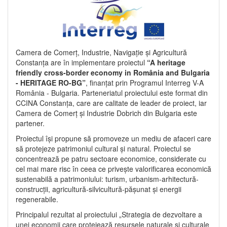
Camera de Comerț, Industrie, Navigație și Agricultură
Constanța are în implementare proiectul
“A heritage
friendly cross-border economy in România and Bulgaria
- HERITAGE RO-BG”
, finanțat prin Programul Interreg V-A
România - Bulgaria. Parteneriatul proiectului este format din
CCINA Constanța, care are calitate de leader de proiect, iar
Camera de Comerț și Industrie Dobrich din Bulgaria este
partener.
Proiectul își propune să promoveze un mediu de afaceri care
să protejeze patrimoniul cultural și natural. Proiectul se
concentrează pe patru sectoare economice, considerate cu
cel mai mare risc în ceea ce privește valorificarea economică
sustenabilă a patrimoniului: turism, urbanism-arhitectură-
construcții, agricultură-silvicultură-pășunat și energii
regenerabile.
Principalul rezultat al proiectului „Strategia de dezvoltare a
unei economii care protejează resursele naturale și culturale