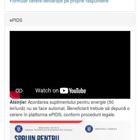
Formular cerere-declarație pe proprie răspundere
ePIDS
Atenție!
Acordarea suplimentului pentru energie (50
lei/lună) nu se face automat. Beneficiarii trebuie să depună o
cerere în platforma ePIDS, conform procedurii legale.