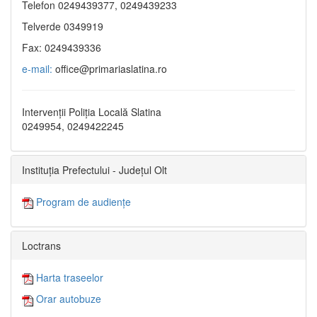
Telefon 0249439377, 0249439233
Telverde 0349919
Fax: 0249439336
e-mail:
office@primariaslatina.ro
Intervenții Poliția Locală Slatina
0249954, 0249422245
Instituția Prefectului - Județul Olt
Program de audiențe
Loctrans
Harta traseelor
Orar autobuze