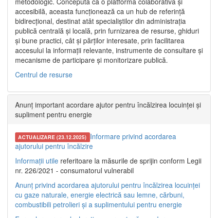
metodologic. Concepută ca o platformă colaborativă și
accesibilă, aceasta funcționează ca un hub de referință
bidirecțional, destinat atât specialiștilor din administrația
publică centrală și locală, prin furnizarea de resurse, ghiduri
și bune practici, cât și părților interesate, prin facilitarea
accesului la informații relevante, instrumente de consultare și
mecanisme de participare și monitorizare publică.
Centrul de resurse
Anunț important acordare ajutor pentru încălzirea locuinței și
supliment pentru energie
Informare privind acordarea
ACTUALIZARE (23.12.2025)
ajutorului pentru încălzire
Informații utile
referitoare la măsurile de sprijin conform Legii
nr. 226/2021 - consumatorul vulnerabil
Anunț privind acordarea ajutorului pentru încălzirea locuinței
cu gaze naturale, energie electrică sau lemne, cărbuni,
combustibili petrolieri și a suplimentului pentru energie