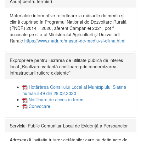
Anunț pentru fermieri
Materialele informative referitoare la măsurile de mediu și
climă cuprinse în Programul Național de Dezvoltare Rurală
(PNDR) 2014 – 2020, aferent Campaniei 2021, pot fi
accesate pe site-ul Ministerului Agriculturii și Dezvoltării
Rurale
https://www.madr.ro/masuri-de-mediu-si-clima.html
Expropriere pentru lucrarea de utilitate publică de interes
local „Realizare variantă ocolitoare prin modernizarea
infrastructurii rutiere existente”
Hotărârea Consiliului Local al Municipiului Slatina
numărul 49 din 29.02.2020
Notificare de acces în teren
Convocare
Serviciul Public Comunitar Local de Evidență a Persoanelor
Adresează invitația tuturor cetățenilor care nu dețin acte de