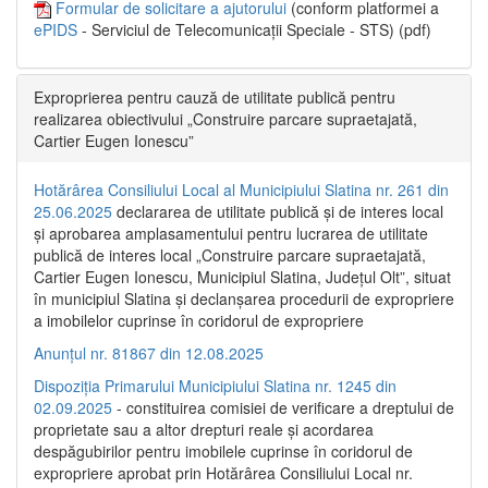
Formular de solicitare a ajutorului
(conform platformei a
ePIDS
- Serviciul de Telecomunicații Speciale - STS) (pdf)
Exproprierea pentru cauză de utilitate publică pentru
realizarea obiectivului „Construire parcare supraetajată,
Cartier Eugen Ionescu”
Hotărârea Consiliului Local al Municipiului Slatina nr. 261 din
25.06.2025
declararea de utilitate publică și de interes local
și aprobarea amplasamentului pentru lucrarea de utilitate
publică de interes local „Construire parcare supraetajată,
Cartier Eugen Ionescu, Municipiul Slatina, Județul Olt”, situat
în municipiul Slatina și declanșarea procedurii de expropriere
a imobilelor cuprinse în coridorul de expropriere
Anunțul nr. 81867 din 12.08.2025
Dispoziția Primarului Municipiului Slatina nr. 1245 din
02.09.2025
- constituirea comisiei de verificare a dreptului de
proprietate sau a altor drepturi reale și acordarea
despăgubirilor pentru imobilele cuprinse în coridorul de
expropriere aprobat prin Hotărârea Consiliului Local nr.