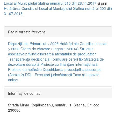
Local al Municipiului Slatina numărul 310 din 28.11.2017
și prin
Hotărârea Consiliului Local al Municipiului Slatina numărul 202 din
31.07.2018
.
Pagini vizitate frecvent
Dispoziţii ale Primarului > 2026
Hotărâri ale Consiliului Local
> 2026
Oferte de vânzare (Legea 17/2014)
Structuri
asociative privind eliberarea atestatului de producător
Transparenţa decizională
Formulare cereri tip
Strategia de
dezvoltare durabilă
Proiecte cu finanţare internaţională
Proiecte de hotărâre
Deschiderea procedurii succesorale
(Anexa 2)
DDI - Executori judecătorești
Taxe şi impozite
online
Informaţii de contact
Strada Mihail Kogălniceanu, numărul 1, Slatina, Olt, cod
230080