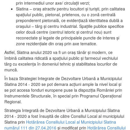
prin intermediul unor axe/ circulații verzi;
Slatina – oraş atractiv pentru locuitori şi turişti, prin calitatea
spaţiului public, pietonal, prietenos, cu o zonă centrală
preponderent pietonală, ce evidenţiază identitatea dublă a
oraşului – târg şi centru industrial. Spaţiile publice specifice
celor două centre (centrul istoric şi centrul nou) sunt
reconectate şi legate de principalele puncte de interes şi
zone rezidenţiale din oraş prin axe tematice.
Astfel, Slatina anului 2020 va fi un oraş tânăr şi modern, ce
îmbină calitatea ridicată a spaţiului public şi farmecul vechiului
târg cu excelenţa în domeniul tehnic şi stabilitatea locurilor de
muncă.
În baza Strategiei Integrate de Dezvoltare Urbană a Municipiului
Slatina 2014 - 2020 se pot demara acţiuni ample la nivel local şi
se pot accesa fonduri europene puse la dispoziţia României prin
Instrumentele Structurale, în special prin Programul Operațional
Regional.
Strategia Integrată de Dezvoltare Urbană a Municipiului Slatina
2014 - 2020 a fost însuşită de către Consiliul Local al municipiului
Slatina prin
Hotărârea Consiliului Local al Municipiului Slatina
numărul 111 din 27.04.2016
și modificat prin
Hotărârea Consiliului