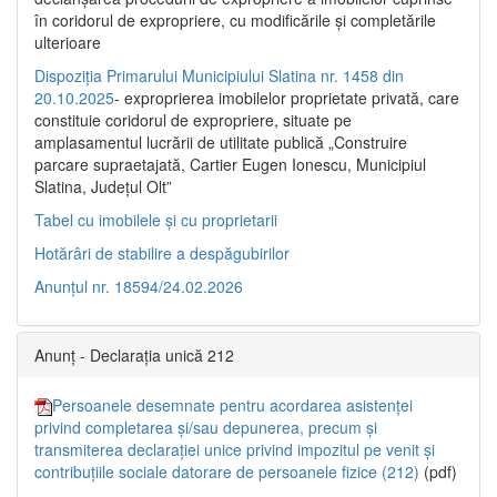
în coridorul de expropriere, cu modificările şi completările
ulterioare
Dispoziția Primarului Municipiului Slatina nr. 1458 din
20.10.2025
- exproprierea imobilelor proprietate privată, care
constituie coridorul de expropriere, situate pe
amplasamentul lucrării de utilitate publică „Construire
parcare supraetajată, Cartier Eugen Ionescu, Municipiul
Slatina, Județul Olt”
Tabel cu imobilele și cu proprietarii
Hotărâri de stabilire a despăgubirilor
Anunțul nr. 18594/24.02.2026
Anunț - Declarația unică 212
Persoanele desemnate pentru acordarea asistenței
privind completarea și/sau depunerea, precum și
transmiterea declarației unice privind impozitul pe venit și
contribuțiile sociale datorare de persoanele fizice (212)
(pdf)