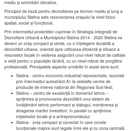
mediu şi schimbări climatice.
Principiul de bază pentru dezvoltarea pe termen mediu şi lung a
municipiului Slatina este reconectarea oraşului la nivel fizico-
spaţial, social şi funcţional.
Prin intermediul proiectelor cuprinse în Strategia Integrată de
Dezvoltare Urbană a Municipiului Slatina 2014 - 2020 Slatina va
deveni un oraş compact şi verde, cu o înţelegere durabilă a
dezvoltării urbane, orientat spre utilizarea eficientă şi eficace a
resurselor locale în vederea asigurării unui nivel ridicat de calitate
a vieţii pentru o populaţie tânără, cu un nivel ridicat de pregătire
profesională. Principalele aspecte urmărite în acest sens sunt:
Slatina - centru economic-industrial reprezentativ, racordat
prin intermediul autostrăzii A1 la celelalte centre de
producţie de interes naţional din Regiunea Sud-Vest;
Slatina – centru de excelenţă în domeniul tehnic –
sprijinirea şi promovarea dezvoltării unui sistem de
învăţământ tehnic performant şi dialogul, menţinerea şi
atragerea marilor investitori, în paralel cu sprijinirea
iniţiativelor locale şi a antreprenoriatului;
Slatina - oraş compact şi conectat în care zonele
funcţionale majore sunt legate între ele şi cu zona centrală