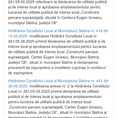
261/25.06.2025 referitoare la declararea de utilitate publică
și de interes local și aprobarea amplasamentului pentru
lucrarea de utilitate publică de interes local „Construire
parcare supraetajată, situată în Cartierul Eugen Ionescu,
municipiul Slatina, județul Olt”
Hotărârea Consiliului Local al Municipiului Slatina nr. 416 din
15.09.2025
- modificarea Hotărârii Consiliului Local nr.
261/25.06.2025 privind declararea de utilitate publică și de
interes local și aprobarea amplasamentului pentru lucrarea
de utilitate publică de interes local „Construire parcare
supraetajată, Cartier Eugen Ionescu, Muncipiul Slatina,
Județul Olt”, situat în municipiul Slatina și declanșarea
procedurii de expropriere a imobilelor cuprinse în coridorul
de expropriere
Hotărârea Consiliului Local al Municipiului Slatina nr. 443 din
30.09.2025
- modificarea anexei nr. 2 la Hotărârea Consiliului
Local nr. 261/25.06.2025 privind declararea de utilitate
publică şi de interes local şi aprobarea amplasamentului
pentru lucrarea de utilitate publică de interes local
„Construire parcare supraetajată, Cartier Eugen Ionescu,
Muncipiul Slatina, Judeţul Olt”, situat în municipiul Slatina şi
declanşarea procedurii de expropriere a imobilelor cuprinse