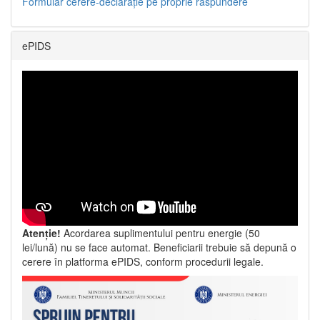
Formular cerere-declarație pe proprie răspundere
ePIDS
Atenție!
Acordarea suplimentului pentru energie (50
lei/lună) nu se face automat. Beneficiarii trebuie să depună o
cerere în platforma ePIDS, conform procedurii legale.