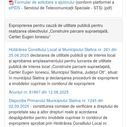
Formular de solicitare a ajutorului
(conform platformei a
ePIDS
- Serviciul de Telecomunicații Speciale - STS) (pdf)
Exproprierea pentru cauză de utilitate publică pentru
realizarea obiectivului „Construire parcare supraetajată,
Cartier Eugen Ionescu”
Hotărârea Consiliului Local al Municipiului Slatina nr. 261 din
25.06.2025
declararea de utilitate publică și de interes local
și aprobarea amplasamentului pentru lucrarea de utilitate
publică de interes local „Construire parcare supraetajată,
Cartier Eugen Ionescu, Municipiul Slatina, Județul Olt”, situat
în municipiul Slatina și declanșarea procedurii de expropriere
a imobilelor cuprinse în coridorul de expropriere
Anunțul nr. 81867 din 12.08.2025
Dispoziția Primarului Municipiului Slatina nr. 1245 din
02.09.2025
- constituirea comisiei de verificare a dreptului de
proprietate sau a altor drepturi reale și acordarea
despăgubirilor pentru imobilele cuprinse în coridorul de
expropriere aprobat prin Hotărârea Consiliului Local nr.