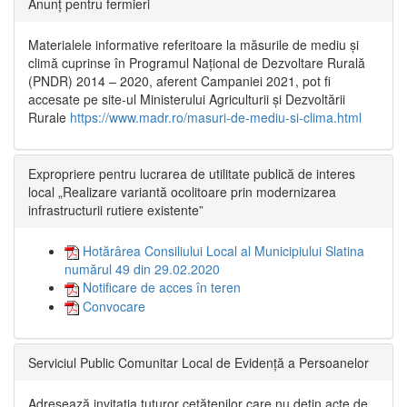
Anunț pentru fermieri
Materialele informative referitoare la măsurile de mediu și
climă cuprinse în Programul Național de Dezvoltare Rurală
(PNDR) 2014 – 2020, aferent Campaniei 2021, pot fi
accesate pe site-ul Ministerului Agriculturii și Dezvoltării
Rurale
https://www.madr.ro/masuri-de-mediu-si-clima.html
Expropriere pentru lucrarea de utilitate publică de interes
local „Realizare variantă ocolitoare prin modernizarea
infrastructurii rutiere existente”
Hotărârea Consiliului Local al Municipiului Slatina
numărul 49 din 29.02.2020
Notificare de acces în teren
Convocare
Serviciul Public Comunitar Local de Evidență a Persoanelor
Adresează invitația tuturor cetățenilor care nu dețin acte de