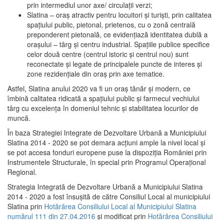
prin intermediul unor axe/ circulații verzi;
Slatina – oraş atractiv pentru locuitori şi turişti, prin calitatea
spaţiului public, pietonal, prietenos, cu o zonă centrală
preponderent pietonală, ce evidenţiază identitatea dublă a
oraşului – târg şi centru industrial. Spaţiile publice specifice
celor două centre (centrul istoric şi centrul nou) sunt
reconectate şi legate de principalele puncte de interes şi
zone rezidenţiale din oraş prin axe tematice.
Astfel, Slatina anului 2020 va fi un oraş tânăr şi modern, ce
îmbină calitatea ridicată a spaţiului public şi farmecul vechiului
târg cu excelenţa în domeniul tehnic şi stabilitatea locurilor de
muncă.
În baza Strategiei Integrate de Dezvoltare Urbană a Municipiului
Slatina 2014 - 2020 se pot demara acţiuni ample la nivel local şi
se pot accesa fonduri europene puse la dispoziţia României prin
Instrumentele Structurale, în special prin Programul Operațional
Regional.
Strategia Integrată de Dezvoltare Urbană a Municipiului Slatina
2014 - 2020 a fost însuşită de către Consiliul Local al municipiului
Slatina prin
Hotărârea Consiliului Local al Municipiului Slatina
numărul 111 din 27.04.2016
și modificat prin
Hotărârea Consiliului