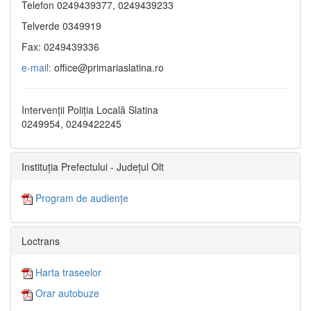
Telefon 0249439377, 0249439233
Telverde 0349919
Fax: 0249439336
e-mail:
office@primariaslatina.ro
Intervenții Poliția Locală Slatina
0249954, 0249422245
Instituția Prefectului - Județul Olt
Program de audiențe
Loctrans
Harta traseelor
Orar autobuze