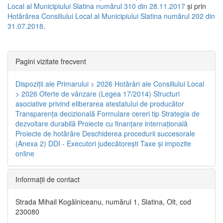
Local al Municipiului Slatina numărul 310 din 28.11.2017
și prin
Hotărârea Consiliului Local al Municipiului Slatina numărul 202 din
31.07.2018
.
Pagini vizitate frecvent
Dispoziţii ale Primarului > 2026
Hotărâri ale Consiliului Local
> 2026
Oferte de vânzare (Legea 17/2014)
Structuri
asociative privind eliberarea atestatului de producător
Transparenţa decizională
Formulare cereri tip
Strategia de
dezvoltare durabilă
Proiecte cu finanţare internaţională
Proiecte de hotărâre
Deschiderea procedurii succesorale
(Anexa 2)
DDI - Executori judecătorești
Taxe şi impozite
online
Informaţii de contact
Strada Mihail Kogălniceanu, numărul 1, Slatina, Olt, cod
230080