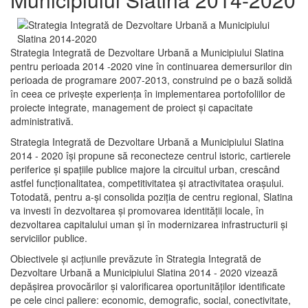
Strategia Integrată de Dezvoltare Urbană a Municipiului Slatina
pentru perioada 2014 -2020 vine în continuarea demersurilor din
perioada de programare 2007-2013, construind pe o bază solidă
în ceea ce priveşte experienţa în implementarea portofoliilor de
proiecte integrate, management de proiect și capacitate
administrativă.
Strategia Integrată de Dezvoltare Urbană a Municipiului Slatina
2014 - 2020 își propune să reconecteze centrul istoric, cartierele
periferice şi spaţiile publice majore la circuitul urban, crescând
astfel funcţionalitatea, competitivitatea şi atractivitatea oraşului.
Totodată, pentru a-şi consolida poziţia de centru regional, Slatina
va investi în dezvoltarea şi promovarea identităţii locale, în
dezvoltarea capitalului uman şi în modernizarea infrastructurii şi
serviciilor publice.
Obiectivele şi acţiunile prevăzute în Strategia Integrată de
Dezvoltare Urbană a Municipiului Slatina 2014 - 2020 vizează
depășirea provocărilor şi valorificarea oportunităţilor identificate
pe cele cinci paliere: economic, demografic, social, conectivitate,