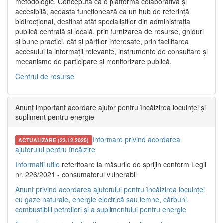
metodologic. Concepută ca o platformă colaborativă și
accesibilă, aceasta funcționează ca un hub de referință
bidirecțional, destinat atât specialiștilor din administrația
publică centrală și locală, prin furnizarea de resurse, ghiduri
și bune practici, cât și părților interesate, prin facilitarea
accesului la informații relevante, instrumente de consultare și
mecanisme de participare și monitorizare publică.
Centrul de resurse
Anunț important acordare ajutor pentru încălzirea locuinței și
supliment pentru energie
Informare privind acordarea
ACTUALIZARE (23.12.2025)
ajutorului pentru încălzire
Informații utile
referitoare la măsurile de sprijin conform Legii
nr. 226/2021 - consumatorul vulnerabil
Anunț privind acordarea ajutorului pentru încălzirea locuinței
cu gaze naturale, energie electrică sau lemne, cărbuni,
combustibili petrolieri și a suplimentului pentru energie