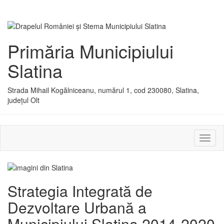
Primăria Municipiului
Slatina
Strada Mihail Kogălniceanu, numărul 1, cod 230080, Slatina,
județul Olt
Activ
sau
dezac
meniu
Strategia Integrată de
Dezvoltare Urbană a
Municipiului Slatina 2014-2020