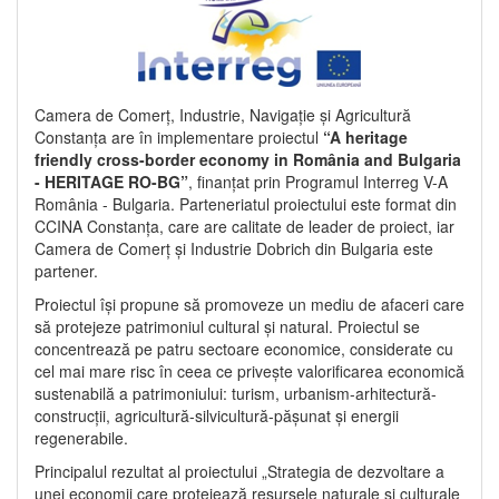
Camera de Comerț, Industrie, Navigație și Agricultură
Constanța are în implementare proiectul
“A heritage
friendly cross-border economy in România and Bulgaria
- HERITAGE RO-BG”
, finanțat prin Programul Interreg V-A
România - Bulgaria. Parteneriatul proiectului este format din
CCINA Constanța, care are calitate de leader de proiect, iar
Camera de Comerț și Industrie Dobrich din Bulgaria este
partener.
Proiectul își propune să promoveze un mediu de afaceri care
să protejeze patrimoniul cultural și natural. Proiectul se
concentrează pe patru sectoare economice, considerate cu
cel mai mare risc în ceea ce privește valorificarea economică
sustenabilă a patrimoniului: turism, urbanism-arhitectură-
construcții, agricultură-silvicultură-pășunat și energii
regenerabile.
Principalul rezultat al proiectului „Strategia de dezvoltare a
unei economii care protejează resursele naturale și culturale