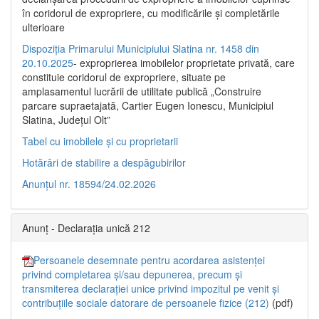
în coridorul de expropriere, cu modificările şi completările
ulterioare
Dispoziția Primarului Municipiului Slatina nr. 1458 din
20.10.2025
- exproprierea imobilelor proprietate privată, care
constituie coridorul de expropriere, situate pe
amplasamentul lucrării de utilitate publică „Construire
parcare supraetajată, Cartier Eugen Ionescu, Municipiul
Slatina, Județul Olt”
Tabel cu imobilele și cu proprietarii
Hotărâri de stabilire a despăgubirilor
Anunțul nr. 18594/24.02.2026
Anunț - Declarația unică 212
Persoanele desemnate pentru acordarea asistenței
privind completarea și/sau depunerea, precum și
transmiterea declarației unice privind impozitul pe venit și
contribuțiile sociale datorare de persoanele fizice (212)
(pdf)