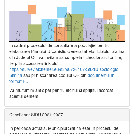
În cadrul procesului de consultare a populaţiei pentru
elaborarea Planului Urbanistic General al Municipiului Slatina
din Județul Olt, vă invităm să completați chestionarul online,
fie prin accesarea link-ului
https://survey.alchemer.eu/s3/90726107/Studiu-sociologic-
Slatina
sau prin scanarea codului QR din
documentul în
format PDF
.
Vă mulţumim anticipat pentru efortul şi sprijinul acordat
acestui demers.
Chestionar SIDU 2021-2027
În perioada actuală, Municipiul Slatina este în procesul de
elaborare a Strategiei Integrate de Dezvoltare Urbană 2021‐