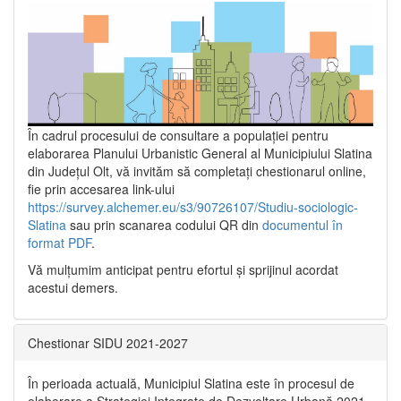
În cadrul procesului de consultare a populaţiei pentru
elaborarea Planului Urbanistic General al Municipiului Slatina
din Județul Olt, vă invităm să completați chestionarul online,
fie prin accesarea link-ului
https://survey.alchemer.eu/s3/90726107/Studiu-sociologic-
Slatina
sau prin scanarea codului QR din
documentul în
format PDF
.
Vă mulţumim anticipat pentru efortul şi sprijinul acordat
acestui demers.
Chestionar SIDU 2021-2027
În perioada actuală, Municipiul Slatina este în procesul de
elaborare a Strategiei Integrate de Dezvoltare Urbană 2021‐