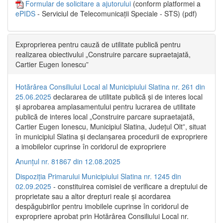
Formular de solicitare a ajutorului
(conform platformei a
ePIDS
- Serviciul de Telecomunicații Speciale - STS) (pdf)
Exproprierea pentru cauză de utilitate publică pentru
realizarea obiectivului „Construire parcare supraetajată,
Cartier Eugen Ionescu”
Hotărârea Consiliului Local al Municipiului Slatina nr. 261 din
25.06.2025
declararea de utilitate publică și de interes local
și aprobarea amplasamentului pentru lucrarea de utilitate
publică de interes local „Construire parcare supraetajată,
Cartier Eugen Ionescu, Municipiul Slatina, Județul Olt”, situat
în municipiul Slatina și declanșarea procedurii de expropriere
a imobilelor cuprinse în coridorul de expropriere
Anunțul nr. 81867 din 12.08.2025
Dispoziția Primarului Municipiului Slatina nr. 1245 din
02.09.2025
- constituirea comisiei de verificare a dreptului de
proprietate sau a altor drepturi reale și acordarea
despăgubirilor pentru imobilele cuprinse în coridorul de
expropriere aprobat prin Hotărârea Consiliului Local nr.