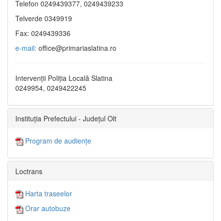
Telefon 0249439377, 0249439233
Telverde 0349919
Fax: 0249439336
e-mail:
office@primariaslatina.ro
Intervenții Poliția Locală Slatina
0249954, 0249422245
Instituția Prefectului - Județul Olt
Program de audiențe
Loctrans
Harta traseelor
Orar autobuze