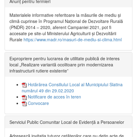
Anunț pentru fermieri
Materialele informative referitoare la măsurile de mediu și
climă cuprinse în Programul Național de Dezvoltare Rurală
(PNDR) 2014 – 2020, aferent Campaniei 2021, pot fi
accesate pe site-ul Ministerului Agriculturii și Dezvoltării
Rurale
https://www.madr.ro/masuri-de-mediu-si-clima.html
Expropriere pentru lucrarea de utilitate publică de interes
local „Realizare variantă ocolitoare prin modernizarea
infrastructurii rutiere existente”
Hotărârea Consiliului Local al Municipiului Slatina
numărul 49 din 29.02.2020
Notificare de acces în teren
Convocare
Serviciul Public Comunitar Local de Evidență a Persoanelor
Adresează invitația tuturor cetățenilor care nu dețin acte de