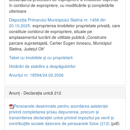
în coridorul de expropriere, cu modificările şi completările
ulterioare
Dispoziția Primarului Municipiului Slatina nr. 1458 din
20.10.2025
- exproprierea imobilelor proprietate privată, care
constituie coridorul de expropriere, situate pe
amplasamentul lucrării de utilitate publică „Construire
parcare supraetajată, Cartier Eugen Ionescu, Municipiul
Slatina, Județul Olt”
Tabel cu imobilele și cu proprietarii
Hotărâri de stabilire a despăgubirilor
Anunțul nr. 18594/24.02.2026
Anunț - Declarația unică 212
Persoanele desemnate pentru acordarea asistenței
privind completarea și/sau depunerea, precum și
transmiterea declarației unice privind impozitul pe venit și
contribuțiile sociale datorare de persoanele fizice (212)
(pdf)