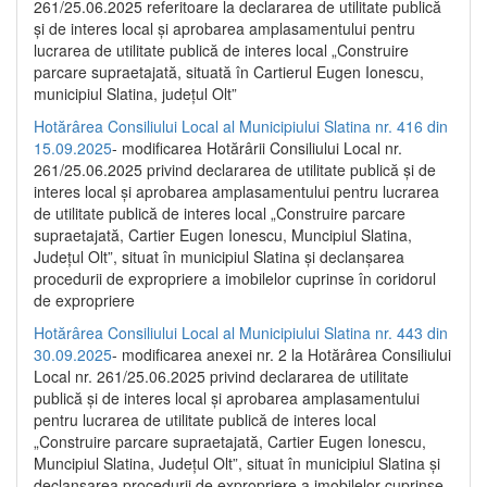
261/25.06.2025 referitoare la declararea de utilitate publică
și de interes local și aprobarea amplasamentului pentru
lucrarea de utilitate publică de interes local „Construire
parcare supraetajată, situată în Cartierul Eugen Ionescu,
municipiul Slatina, județul Olt”
Hotărârea Consiliului Local al Municipiului Slatina nr. 416 din
15.09.2025
- modificarea Hotărârii Consiliului Local nr.
261/25.06.2025 privind declararea de utilitate publică și de
interes local și aprobarea amplasamentului pentru lucrarea
de utilitate publică de interes local „Construire parcare
supraetajată, Cartier Eugen Ionescu, Muncipiul Slatina,
Județul Olt”, situat în municipiul Slatina și declanșarea
procedurii de expropriere a imobilelor cuprinse în coridorul
de expropriere
Hotărârea Consiliului Local al Municipiului Slatina nr. 443 din
30.09.2025
- modificarea anexei nr. 2 la Hotărârea Consiliului
Local nr. 261/25.06.2025 privind declararea de utilitate
publică şi de interes local şi aprobarea amplasamentului
pentru lucrarea de utilitate publică de interes local
„Construire parcare supraetajată, Cartier Eugen Ionescu,
Muncipiul Slatina, Judeţul Olt”, situat în municipiul Slatina şi
declanşarea procedurii de expropriere a imobilelor cuprinse