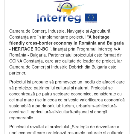
Camera de Comerț, Industrie, Navigație și Agricultură
Constanța are în implementare proiectul
“A heritage
friendly cross-border economy in România and Bulgaria
- HERITAGE RO-BG”
, finanțat prin Programul Interreg V-A
România - Bulgaria. Parteneriatul proiectului este format din
CCINA Constanța, care are calitate de leader de proiect, iar
Camera de Comerț și Industrie Dobrich din Bulgaria este
partener.
Proiectul își propune să promoveze un mediu de afaceri care
să protejeze patrimoniul cultural și natural. Proiectul se
concentrează pe patru sectoare economice, considerate cu
cel mai mare risc în ceea ce privește valorificarea economică
sustenabilă a patrimoniului: turism, urbanism-arhitectură-
construcții, agricultură-silvicultură-pășunat și energii
regenerabile.
Principalul rezultat al proiectului „Strategia de dezvoltare a
unei economii care protejează resursele naturale și culturale