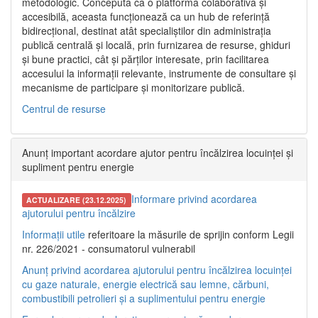
metodologic. Concepută ca o platformă colaborativă și
accesibilă, aceasta funcționează ca un hub de referință
bidirecțional, destinat atât specialiștilor din administrația
publică centrală și locală, prin furnizarea de resurse, ghiduri
și bune practici, cât și părților interesate, prin facilitarea
accesului la informații relevante, instrumente de consultare și
mecanisme de participare și monitorizare publică.
Centrul de resurse
Anunț important acordare ajutor pentru încălzirea locuinței și
supliment pentru energie
Informare privind acordarea
ACTUALIZARE (23.12.2025)
ajutorului pentru încălzire
Informații utile
referitoare la măsurile de sprijin conform Legii
nr. 226/2021 - consumatorul vulnerabil
Anunț privind acordarea ajutorului pentru încălzirea locuinței
cu gaze naturale, energie electrică sau lemne, cărbuni,
combustibili petrolieri și a suplimentului pentru energie