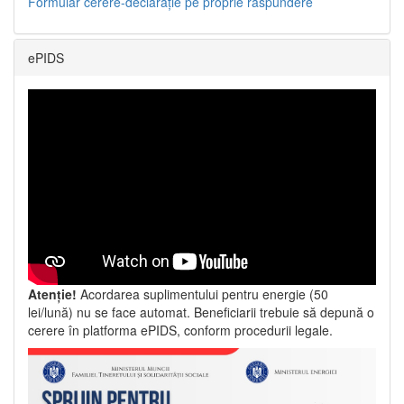
Formular cerere-declarație pe proprie răspundere
ePIDS
Atenție!
Acordarea suplimentului pentru energie (50
lei/lună) nu se face automat. Beneficiarii trebuie să depună o
cerere în platforma ePIDS, conform procedurii legale.