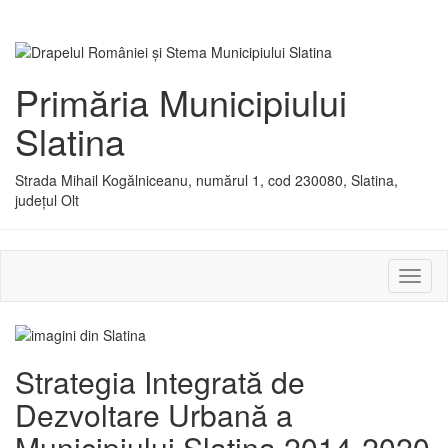
Primăria Municipiului
Slatina
Strada Mihail Kogălniceanu, numărul 1, cod 230080, Slatina,
județul Olt
Activ
sau
dezac
meniu
Strategia Integrată de
Dezvoltare Urbană a
Municipiului Slatina 2014-2020