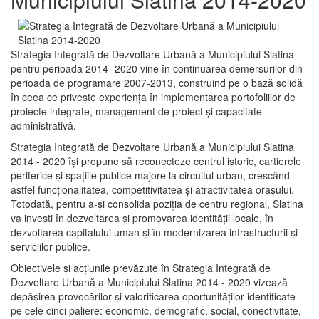
Strategia Integrată de Dezvoltare Urbană a Municipiului Slatina
pentru perioada 2014 -2020 vine în continuarea demersurilor din
perioada de programare 2007-2013, construind pe o bază solidă
în ceea ce priveşte experienţa în implementarea portofoliilor de
proiecte integrate, management de proiect și capacitate
administrativă.
Strategia Integrată de Dezvoltare Urbană a Municipiului Slatina
2014 - 2020 își propune să reconecteze centrul istoric, cartierele
periferice şi spaţiile publice majore la circuitul urban, crescând
astfel funcţionalitatea, competitivitatea şi atractivitatea oraşului.
Totodată, pentru a-şi consolida poziţia de centru regional, Slatina
va investi în dezvoltarea şi promovarea identităţii locale, în
dezvoltarea capitalului uman şi în modernizarea infrastructurii şi
serviciilor publice.
Obiectivele şi acţiunile prevăzute în Strategia Integrată de
Dezvoltare Urbană a Municipiului Slatina 2014 - 2020 vizează
depășirea provocărilor şi valorificarea oportunităţilor identificate
pe cele cinci paliere: economic, demografic, social, conectivitate,