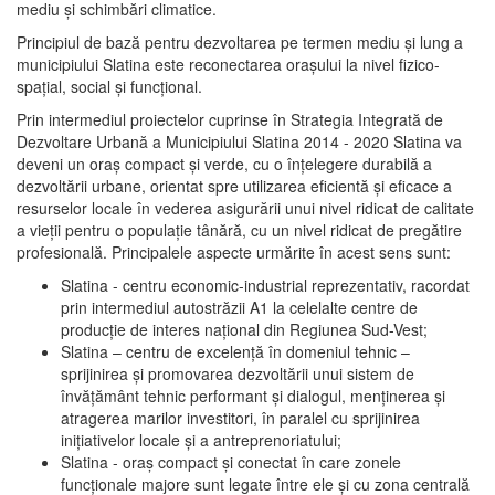
mediu şi schimbări climatice.
Principiul de bază pentru dezvoltarea pe termen mediu şi lung a
municipiului Slatina este reconectarea oraşului la nivel fizico-
spaţial, social şi funcţional.
Prin intermediul proiectelor cuprinse în Strategia Integrată de
Dezvoltare Urbană a Municipiului Slatina 2014 - 2020 Slatina va
deveni un oraş compact şi verde, cu o înţelegere durabilă a
dezvoltării urbane, orientat spre utilizarea eficientă şi eficace a
resurselor locale în vederea asigurării unui nivel ridicat de calitate
a vieţii pentru o populaţie tânără, cu un nivel ridicat de pregătire
profesională. Principalele aspecte urmărite în acest sens sunt:
Slatina - centru economic-industrial reprezentativ, racordat
prin intermediul autostrăzii A1 la celelalte centre de
producţie de interes naţional din Regiunea Sud-Vest;
Slatina – centru de excelenţă în domeniul tehnic –
sprijinirea şi promovarea dezvoltării unui sistem de
învăţământ tehnic performant şi dialogul, menţinerea şi
atragerea marilor investitori, în paralel cu sprijinirea
iniţiativelor locale şi a antreprenoriatului;
Slatina - oraş compact şi conectat în care zonele
funcţionale majore sunt legate între ele şi cu zona centrală