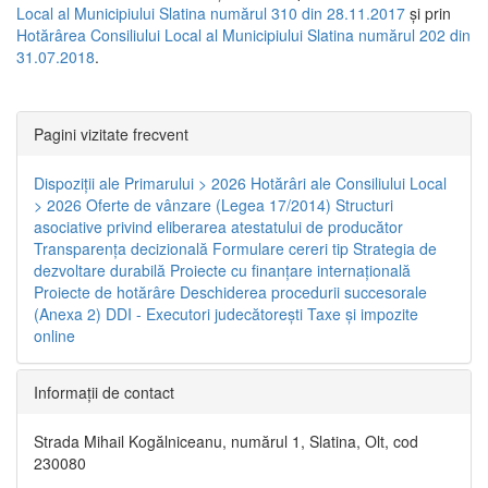
Local al Municipiului Slatina numărul 310 din 28.11.2017
și prin
Hotărârea Consiliului Local al Municipiului Slatina numărul 202 din
31.07.2018
.
Pagini vizitate frecvent
Dispoziţii ale Primarului > 2026
Hotărâri ale Consiliului Local
> 2026
Oferte de vânzare (Legea 17/2014)
Structuri
asociative privind eliberarea atestatului de producător
Transparenţa decizională
Formulare cereri tip
Strategia de
dezvoltare durabilă
Proiecte cu finanţare internaţională
Proiecte de hotărâre
Deschiderea procedurii succesorale
(Anexa 2)
DDI - Executori judecătorești
Taxe şi impozite
online
Informaţii de contact
Strada Mihail Kogălniceanu, numărul 1, Slatina, Olt, cod
230080