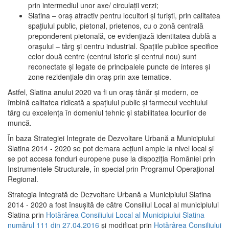
prin intermediul unor axe/ circulații verzi;
Slatina – oraş atractiv pentru locuitori şi turişti, prin calitatea
spaţiului public, pietonal, prietenos, cu o zonă centrală
preponderent pietonală, ce evidenţiază identitatea dublă a
oraşului – târg şi centru industrial. Spaţiile publice specifice
celor două centre (centrul istoric şi centrul nou) sunt
reconectate şi legate de principalele puncte de interes şi
zone rezidenţiale din oraş prin axe tematice.
Astfel, Slatina anului 2020 va fi un oraş tânăr şi modern, ce
îmbină calitatea ridicată a spaţiului public şi farmecul vechiului
târg cu excelenţa în domeniul tehnic şi stabilitatea locurilor de
muncă.
În baza Strategiei Integrate de Dezvoltare Urbană a Municipiului
Slatina 2014 - 2020 se pot demara acţiuni ample la nivel local şi
se pot accesa fonduri europene puse la dispoziţia României prin
Instrumentele Structurale, în special prin Programul Operațional
Regional.
Strategia Integrată de Dezvoltare Urbană a Municipiului Slatina
2014 - 2020 a fost însuşită de către Consiliul Local al municipiului
Slatina prin
Hotărârea Consiliului Local al Municipiului Slatina
numărul 111 din 27.04.2016
și modificat prin
Hotărârea Consiliului