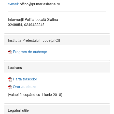
e-mail:
office@primariaslatina.ro
Intervenții Poliția Locală Slatina
0249954, 0249422245
Instituția Prefectului - Județul Olt
Program de audiențe
Loctrans
Harta traseelor
Orar autobuze
(valabil începând cu 1 iunie 2018)
Legături utile