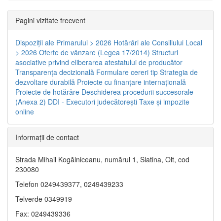
Pagini vizitate frecvent
Dispoziţii ale Primarului > 2026
Hotărâri ale Consiliului Local
> 2026
Oferte de vânzare (Legea 17/2014)
Structuri
asociative privind eliberarea atestatului de producător
Transparenţa decizională
Formulare cereri tip
Strategia de
dezvoltare durabilă
Proiecte cu finanţare internaţională
Proiecte de hotărâre
Deschiderea procedurii succesorale
(Anexa 2)
DDI - Executori judecătorești
Taxe şi impozite
online
Informaţii de contact
Strada Mihail Kogălniceanu, numărul 1, Slatina, Olt, cod
230080
Telefon 0249439377, 0249439233
Telverde 0349919
Fax: 0249439336