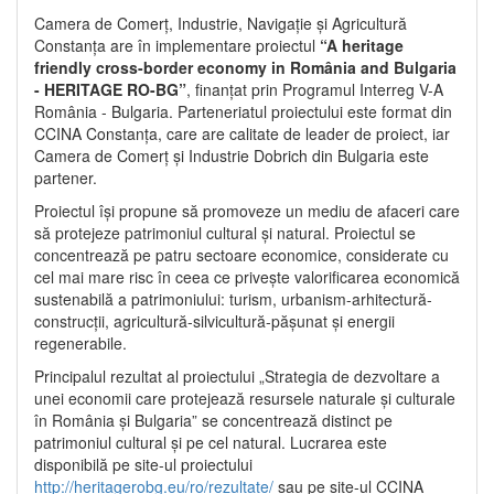
Camera de Comerț, Industrie, Navigație și Agricultură
Constanța are în implementare proiectul
“A heritage
friendly cross-border economy in România and Bulgaria
- HERITAGE RO-BG”
, finanțat prin Programul Interreg V-A
România - Bulgaria. Parteneriatul proiectului este format din
CCINA Constanța, care are calitate de leader de proiect, iar
Camera de Comerț și Industrie Dobrich din Bulgaria este
partener.
Proiectul își propune să promoveze un mediu de afaceri care
să protejeze patrimoniul cultural și natural. Proiectul se
concentrează pe patru sectoare economice, considerate cu
cel mai mare risc în ceea ce privește valorificarea economică
sustenabilă a patrimoniului: turism, urbanism-arhitectură-
construcții, agricultură-silvicultură-pășunat și energii
regenerabile.
Principalul rezultat al proiectului „Strategia de dezvoltare a
unei economii care protejează resursele naturale și culturale
în România și Bulgaria” se concentrează distinct pe
patrimoniul cultural și pe cel natural. Lucrarea este
disponibilă pe site-ul proiectului
http://heritagerobg.eu/ro/rezultate/
sau pe site-ul CCINA