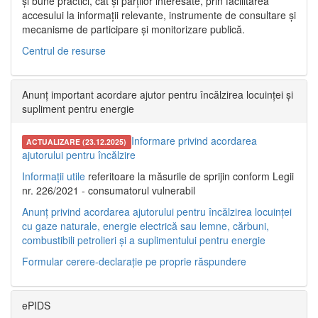
și bune practici, cât și părților interesate, prin facilitarea
accesului la informații relevante, instrumente de consultare și
mecanisme de participare și monitorizare publică.
Centrul de resurse
Anunț important acordare ajutor pentru încălzirea locuinței și
supliment pentru energie
Informare privind acordarea
ACTUALIZARE (23.12.2025)
ajutorului pentru încălzire
Informații utile
referitoare la măsurile de sprijin conform Legii
nr. 226/2021 - consumatorul vulnerabil
Anunț privind acordarea ajutorului pentru încălzirea locuinței
cu gaze naturale, energie electrică sau lemne, cărbuni,
combustibili petrolieri și a suplimentului pentru energie
Formular cerere-declarație pe proprie răspundere
ePIDS