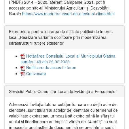
(PNDR) 2014 – 2020, aferent Campaniei 2021, pot fi
accesate pe site-ul Ministerului Agriculturii și Dezvoltării
Rurale
https://www.madr.ro/masuri-de-mediu-si-clima.html
Expropriere pentru lucrarea de utilitate publică de interes
local „Realizare variantă ocolitoare prin modernizarea
infrastructurii rutiere existente”
Hotărârea Consiliului Local al Municipiului Slatina
numărul 49 din 29.02.2020
Notificare de acces în teren
Convocare
Serviciul Public Comunitar Local de Evidență a Persoanelor
Adresează invitația tuturor cetățenilor care nu dețin acte de
identitate, sunt titulari ai actelor de identitate cu termenul de
valabilitate expirat sau urmează să expire până la sfârșitul
anului și tinerilor care au împlinit vârsta de 14 ani și nu sunt
în posesia unui astfel de document să se prezinte la sediul