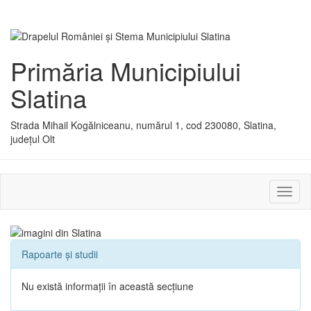
Primăria Municipiului
Slatina
Strada Mihail Kogălniceanu, numărul 1, cod 230080, Slatina,
județul Olt
Activ
sau
dezac
meniu
Rapoarte și studii
Nu există informații în această secțiune