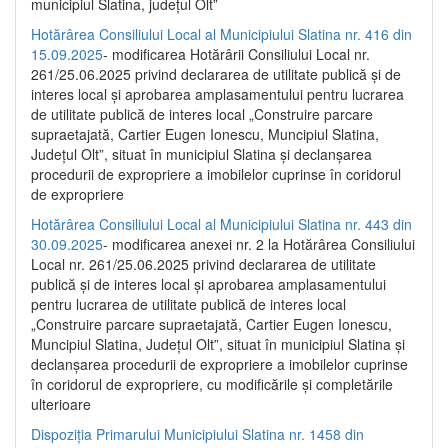
municipiul Slatina, județul Olt”
Hotărârea Consiliului Local al Municipiului Slatina nr. 416 din
15.09.2025
- modificarea Hotărârii Consiliului Local nr.
261/25.06.2025 privind declararea de utilitate publică și de
interes local și aprobarea amplasamentului pentru lucrarea
de utilitate publică de interes local „Construire parcare
supraetajată, Cartier Eugen Ionescu, Muncipiul Slatina,
Județul Olt”, situat în municipiul Slatina și declanșarea
procedurii de expropriere a imobilelor cuprinse în coridorul
de expropriere
Hotărârea Consiliului Local al Municipiului Slatina nr. 443 din
30.09.2025
- modificarea anexei nr. 2 la Hotărârea Consiliului
Local nr. 261/25.06.2025 privind declararea de utilitate
publică şi de interes local şi aprobarea amplasamentului
pentru lucrarea de utilitate publică de interes local
„Construire parcare supraetajată, Cartier Eugen Ionescu,
Muncipiul Slatina, Judeţul Olt”, situat în municipiul Slatina şi
declanşarea procedurii de expropriere a imobilelor cuprinse
în coridorul de expropriere, cu modificările şi completările
ulterioare
Dispoziția Primarului Municipiului Slatina nr. 1458 din