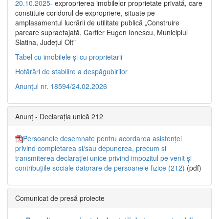
20.10.2025
- exproprierea imobilelor proprietate privată, care
constituie coridorul de expropriere, situate pe
amplasamentul lucrării de utilitate publică „Construire
parcare supraetajată, Cartier Eugen Ionescu, Municipiul
Slatina, Județul Olt”
Tabel cu imobilele și cu proprietarii
Hotărâri de stabilire a despăgubirilor
Anunțul nr. 18594/24.02.2026
Anunț - Declarația unică 212
Persoanele desemnate pentru acordarea asistenței
privind completarea și/sau depunerea, precum și
transmiterea declarației unice privind impozitul pe venit și
contribuțiile sociale datorare de persoanele fizice (212)
(pdf)
Comunicat de presă proiecte