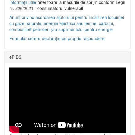
Informații utile
referitoare la măsurile de sprijin conform Legii
nr. 226/2021 - consumatorul vulnerabil
Anunț privind acordarea ajutorului pentru încălzirea locuinței
cu gaze naturale, energie electrică sau lemne, cărbuni,
combustibili petrolieri și a suplimentului pentru energie
Formular cerere-declarație pe proprie răspundere
ePIDS