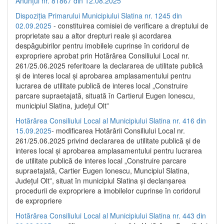
Anunțul nr. 81867 din 12.08.2025
Dispoziția Primarului Municipiului Slatina nr. 1245 din
02.09.2025
- constituirea comisiei de verificare a dreptului de
proprietate sau a altor drepturi reale și acordarea
despăgubirilor pentru imobilele cuprinse în coridorul de
expropriere aprobat prin Hotărârea Consiliului Local nr.
261/25.06.2025 referitoare la declararea de utilitate publică
și de interes local și aprobarea amplasamentului pentru
lucrarea de utilitate publică de interes local „Construire
parcare supraetajată, situată în Cartierul Eugen Ionescu,
municipiul Slatina, județul Olt”
Hotărârea Consiliului Local al Municipiului Slatina nr. 416 din
15.09.2025
- modificarea Hotărârii Consiliului Local nr.
261/25.06.2025 privind declararea de utilitate publică și de
interes local și aprobarea amplasamentului pentru lucrarea
de utilitate publică de interes local „Construire parcare
supraetajată, Cartier Eugen Ionescu, Muncipiul Slatina,
Județul Olt”, situat în municipiul Slatina și declanșarea
procedurii de expropriere a imobilelor cuprinse în coridorul
de expropriere
Hotărârea Consiliului Local al Municipiului Slatina nr. 443 din