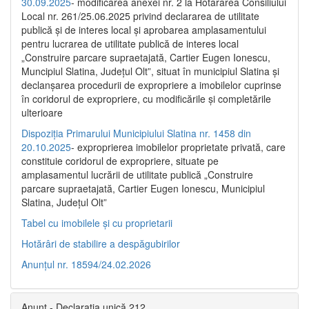
30.09.2025
- modificarea anexei nr. 2 la Hotărârea Consiliului
Local nr. 261/25.06.2025 privind declararea de utilitate
publică şi de interes local şi aprobarea amplasamentului
pentru lucrarea de utilitate publică de interes local
„Construire parcare supraetajată, Cartier Eugen Ionescu,
Muncipiul Slatina, Judeţul Olt”, situat în municipiul Slatina şi
declanşarea procedurii de expropriere a imobilelor cuprinse
în coridorul de expropriere, cu modificările şi completările
ulterioare
Dispoziția Primarului Municipiului Slatina nr. 1458 din
20.10.2025
- exproprierea imobilelor proprietate privată, care
constituie coridorul de expropriere, situate pe
amplasamentul lucrării de utilitate publică „Construire
parcare supraetajată, Cartier Eugen Ionescu, Municipiul
Slatina, Județul Olt”
Tabel cu imobilele și cu proprietarii
Hotărâri de stabilire a despăgubirilor
Anunțul nr. 18594/24.02.2026
Anunț - Declarația unică 212