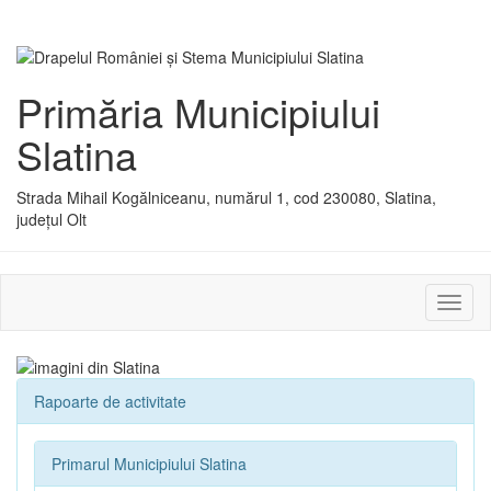
Primăria Municipiului
Slatina
Strada Mihail Kogălniceanu, numărul 1, cod 230080, Slatina,
județul Olt
Activ
sau
dezac
meniu
Rapoarte de activitate
Primarul Municipiului Slatina