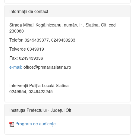
Informaţii de contact
Strada Mihail Kogălniceanu, numărul 1, Slatina, Olt, cod
230080
Telefon 0249439377, 0249439233
Telverde 0349919
Fax: 0249439336
e-mail:
office@primariaslatina.ro
Intervenții Poliția Locală Slatina
0249954, 0249422245
Instituția Prefectului - Județul Olt
Program de audiențe