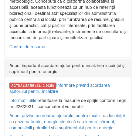
metodologic. Concepută ca o platformă colaborativă și
accesibilă, aceasta funcționează ca un hub de referință
bidirecțional, destinat atât specialiștilor din administrația
publică centrală și locală, prin furnizarea de resurse, ghiduri
și bune practici, cât și părților interesate, prin facilitarea
accesului la informații relevante, instrumente de consultare și
mecanisme de participare și monitorizare publică.
Centrul de resurse
Anunț important acordare ajutor pentru încălzirea locuinței și
supliment pentru energie
Informare privind acordarea
ACTUALIZARE (23.12.2025)
ajutorului pentru încălzire
Informații utile
referitoare la măsurile de sprijin conform Legii
nr. 226/2021 - consumatorul vulnerabil
Anunț privind acordarea ajutorului pentru încălzirea locuinței
cu gaze naturale, energie electrică sau lemne, cărbuni,
combustibili petrolieri și a suplimentului pentru energie