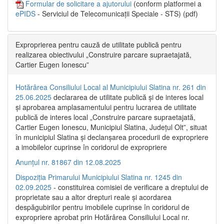
Formular de solicitare a ajutorului
(conform platformei a
ePIDS
- Serviciul de Telecomunicații Speciale - STS) (pdf)
Exproprierea pentru cauză de utilitate publică pentru
realizarea obiectivului „Construire parcare supraetajată,
Cartier Eugen Ionescu”
Hotărârea Consiliului Local al Municipiului Slatina nr. 261 din
25.06.2025
declararea de utilitate publică și de interes local
și aprobarea amplasamentului pentru lucrarea de utilitate
publică de interes local „Construire parcare supraetajată,
Cartier Eugen Ionescu, Municipiul Slatina, Județul Olt”, situat
în municipiul Slatina și declanșarea procedurii de expropriere
a imobilelor cuprinse în coridorul de expropriere
Anunțul nr. 81867 din 12.08.2025
Dispoziția Primarului Municipiului Slatina nr. 1245 din
02.09.2025
- constituirea comisiei de verificare a dreptului de
proprietate sau a altor drepturi reale și acordarea
despăgubirilor pentru imobilele cuprinse în coridorul de
expropriere aprobat prin Hotărârea Consiliului Local nr.