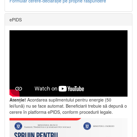
Formular cerere-declarație pe proprie răspundere
ePIDS
Atenție!
Acordarea suplimentului pentru energie (50
lei/lună) nu se face automat. Beneficiarii trebuie să depună o
cerere în platforma ePIDS, conform procedurii legale.