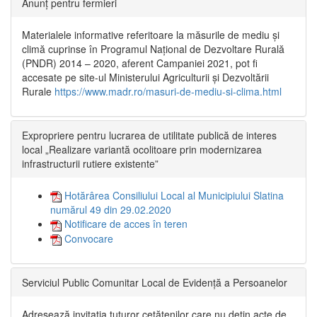
Anunț pentru fermieri
Materialele informative referitoare la măsurile de mediu și
climă cuprinse în Programul Național de Dezvoltare Rurală
(PNDR) 2014 – 2020, aferent Campaniei 2021, pot fi
accesate pe site-ul Ministerului Agriculturii și Dezvoltării
Rurale
https://www.madr.ro/masuri-de-mediu-si-clima.html
Expropriere pentru lucrarea de utilitate publică de interes
local „Realizare variantă ocolitoare prin modernizarea
infrastructurii rutiere existente”
Hotărârea Consiliului Local al Municipiului Slatina
numărul 49 din 29.02.2020
Notificare de acces în teren
Convocare
Serviciul Public Comunitar Local de Evidență a Persoanelor
Adresează invitația tuturor cetățenilor care nu dețin acte de