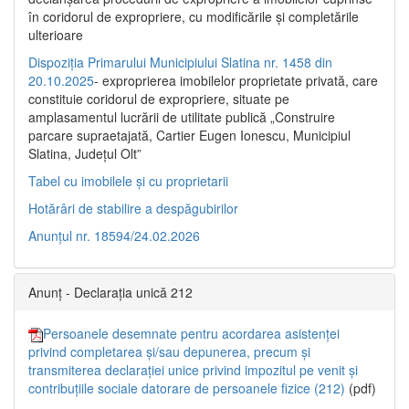
în coridorul de expropriere, cu modificările şi completările
ulterioare
Dispoziția Primarului Municipiului Slatina nr. 1458 din
20.10.2025
- exproprierea imobilelor proprietate privată, care
constituie coridorul de expropriere, situate pe
amplasamentul lucrării de utilitate publică „Construire
parcare supraetajată, Cartier Eugen Ionescu, Municipiul
Slatina, Județul Olt”
Tabel cu imobilele și cu proprietarii
Hotărâri de stabilire a despăgubirilor
Anunțul nr. 18594/24.02.2026
Anunț - Declarația unică 212
Persoanele desemnate pentru acordarea asistenței
privind completarea și/sau depunerea, precum și
transmiterea declarației unice privind impozitul pe venit și
contribuțiile sociale datorare de persoanele fizice (212)
(pdf)