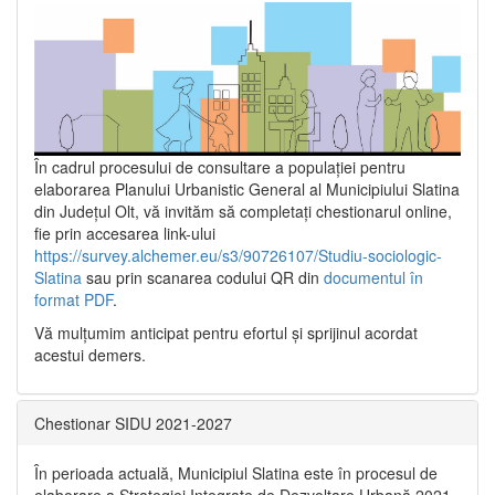
În cadrul procesului de consultare a populaţiei pentru
elaborarea Planului Urbanistic General al Municipiului Slatina
din Județul Olt, vă invităm să completați chestionarul online,
fie prin accesarea link-ului
https://survey.alchemer.eu/s3/90726107/Studiu-sociologic-
Slatina
sau prin scanarea codului QR din
documentul în
format PDF
.
Vă mulţumim anticipat pentru efortul şi sprijinul acordat
acestui demers.
Chestionar SIDU 2021-2027
În perioada actuală, Municipiul Slatina este în procesul de
elaborare a Strategiei Integrate de Dezvoltare Urbană 2021‐