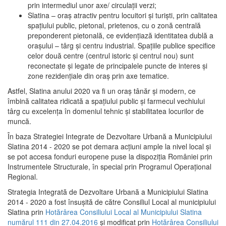
prin intermediul unor axe/ circulații verzi;
Slatina – oraş atractiv pentru locuitori şi turişti, prin calitatea
spaţiului public, pietonal, prietenos, cu o zonă centrală
preponderent pietonală, ce evidenţiază identitatea dublă a
oraşului – târg şi centru industrial. Spaţiile publice specifice
celor două centre (centrul istoric şi centrul nou) sunt
reconectate şi legate de principalele puncte de interes şi
zone rezidenţiale din oraş prin axe tematice.
Astfel, Slatina anului 2020 va fi un oraş tânăr şi modern, ce
îmbină calitatea ridicată a spaţiului public şi farmecul vechiului
târg cu excelenţa în domeniul tehnic şi stabilitatea locurilor de
muncă.
În baza Strategiei Integrate de Dezvoltare Urbană a Municipiului
Slatina 2014 - 2020 se pot demara acţiuni ample la nivel local şi
se pot accesa fonduri europene puse la dispoziţia României prin
Instrumentele Structurale, în special prin Programul Operațional
Regional.
Strategia Integrată de Dezvoltare Urbană a Municipiului Slatina
2014 - 2020 a fost însuşită de către Consiliul Local al municipiului
Slatina prin
Hotărârea Consiliului Local al Municipiului Slatina
numărul 111 din 27.04.2016
și modificat prin
Hotărârea Consiliului