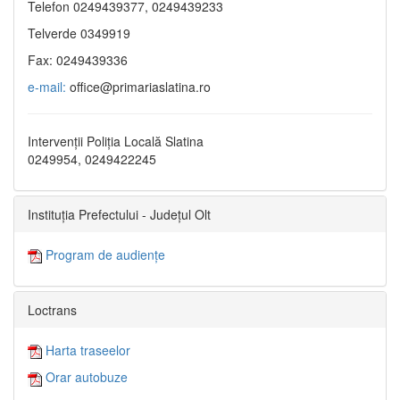
Telefon 0249439377, 0249439233
Telverde 0349919
Fax: 0249439336
e-mail:
office@primariaslatina.ro
Intervenții Poliția Locală Slatina
0249954, 0249422245
Instituția Prefectului - Județul Olt
Program de audiențe
Loctrans
Harta traseelor
Orar autobuze