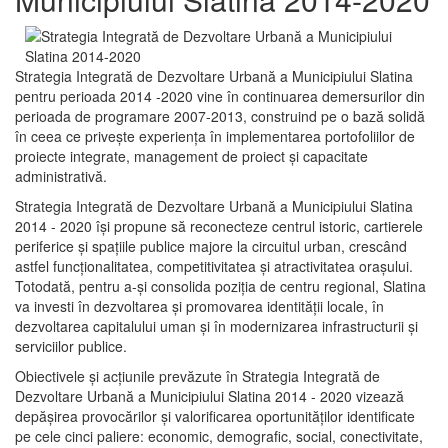
Strategia Integrată de Dezvoltare Urbană a Municipiului Slatina
pentru perioada 2014 -2020 vine în continuarea demersurilor din
perioada de programare 2007-2013, construind pe o bază solidă
în ceea ce priveşte experienţa în implementarea portofoliilor de
proiecte integrate, management de proiect și capacitate
administrativă.
Strategia Integrată de Dezvoltare Urbană a Municipiului Slatina
2014 - 2020 își propune să reconecteze centrul istoric, cartierele
periferice şi spaţiile publice majore la circuitul urban, crescând
astfel funcţionalitatea, competitivitatea şi atractivitatea oraşului.
Totodată, pentru a-şi consolida poziţia de centru regional, Slatina
va investi în dezvoltarea şi promovarea identităţii locale, în
dezvoltarea capitalului uman şi în modernizarea infrastructurii şi
serviciilor publice.
Obiectivele şi acţiunile prevăzute în Strategia Integrată de
Dezvoltare Urbană a Municipiului Slatina 2014 - 2020 vizează
depășirea provocărilor şi valorificarea oportunităţilor identificate
pe cele cinci paliere: economic, demografic, social, conectivitate,