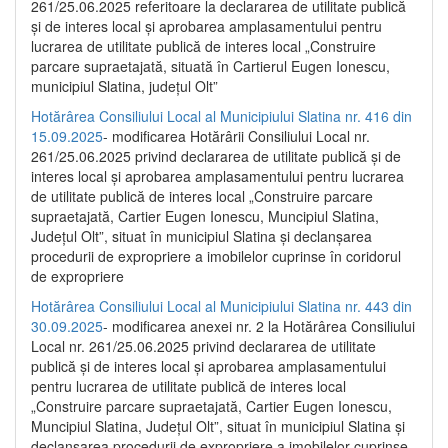
261/25.06.2025 referitoare la declararea de utilitate publică
și de interes local și aprobarea amplasamentului pentru
lucrarea de utilitate publică de interes local „Construire
parcare supraetajată, situată în Cartierul Eugen Ionescu,
municipiul Slatina, județul Olt”
Hotărârea Consiliului Local al Municipiului Slatina nr. 416 din
15.09.2025
- modificarea Hotărârii Consiliului Local nr.
261/25.06.2025 privind declararea de utilitate publică și de
interes local și aprobarea amplasamentului pentru lucrarea
de utilitate publică de interes local „Construire parcare
supraetajată, Cartier Eugen Ionescu, Muncipiul Slatina,
Județul Olt”, situat în municipiul Slatina și declanșarea
procedurii de expropriere a imobilelor cuprinse în coridorul
de expropriere
Hotărârea Consiliului Local al Municipiului Slatina nr. 443 din
30.09.2025
- modificarea anexei nr. 2 la Hotărârea Consiliului
Local nr. 261/25.06.2025 privind declararea de utilitate
publică şi de interes local şi aprobarea amplasamentului
pentru lucrarea de utilitate publică de interes local
„Construire parcare supraetajată, Cartier Eugen Ionescu,
Muncipiul Slatina, Judeţul Olt”, situat în municipiul Slatina şi
declanşarea procedurii de expropriere a imobilelor cuprinse