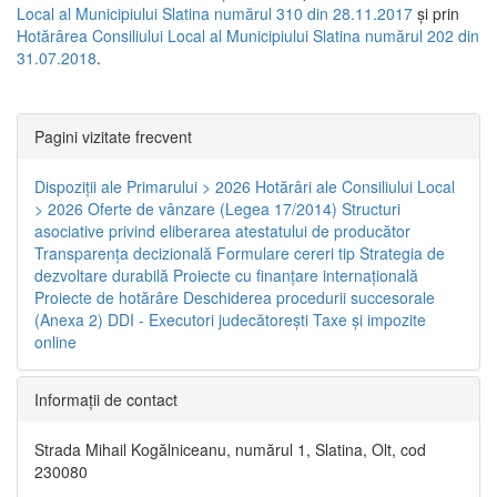
Local al Municipiului Slatina numărul 310 din 28.11.2017
și prin
Hotărârea Consiliului Local al Municipiului Slatina numărul 202 din
31.07.2018
.
Pagini vizitate frecvent
Dispoziţii ale Primarului > 2026
Hotărâri ale Consiliului Local
> 2026
Oferte de vânzare (Legea 17/2014)
Structuri
asociative privind eliberarea atestatului de producător
Transparenţa decizională
Formulare cereri tip
Strategia de
dezvoltare durabilă
Proiecte cu finanţare internaţională
Proiecte de hotărâre
Deschiderea procedurii succesorale
(Anexa 2)
DDI - Executori judecătorești
Taxe şi impozite
online
Informaţii de contact
Strada Mihail Kogălniceanu, numărul 1, Slatina, Olt, cod
230080