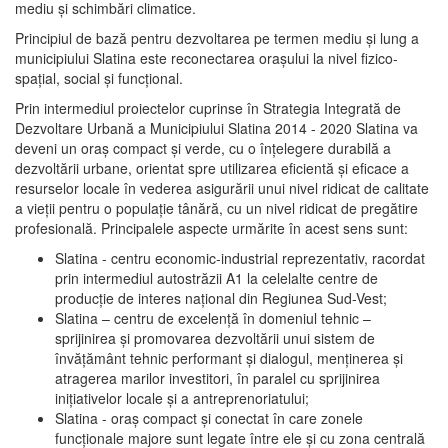
mediu şi schimbări climatice.
Principiul de bază pentru dezvoltarea pe termen mediu şi lung a
municipiului Slatina este reconectarea oraşului la nivel fizico-
spaţial, social şi funcţional.
Prin intermediul proiectelor cuprinse în Strategia Integrată de
Dezvoltare Urbană a Municipiului Slatina 2014 - 2020 Slatina va
deveni un oraş compact şi verde, cu o înţelegere durabilă a
dezvoltării urbane, orientat spre utilizarea eficientă şi eficace a
resurselor locale în vederea asigurării unui nivel ridicat de calitate
a vieţii pentru o populaţie tânără, cu un nivel ridicat de pregătire
profesională. Principalele aspecte urmărite în acest sens sunt:
Slatina - centru economic-industrial reprezentativ, racordat
prin intermediul autostrăzii A1 la celelalte centre de
producţie de interes naţional din Regiunea Sud-Vest;
Slatina – centru de excelenţă în domeniul tehnic –
sprijinirea şi promovarea dezvoltării unui sistem de
învăţământ tehnic performant şi dialogul, menţinerea şi
atragerea marilor investitori, în paralel cu sprijinirea
iniţiativelor locale şi a antreprenoriatului;
Slatina - oraş compact şi conectat în care zonele
funcţionale majore sunt legate între ele şi cu zona centrală