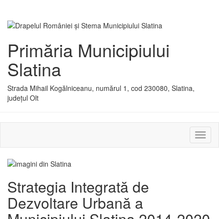
Primăria Municipiului
Slatina
Strada Mihail Kogălniceanu, numărul 1, cod 230080, Slatina,
județul Olt
Activ
sau
dezac
meniu
Strategia Integrată de
Dezvoltare Urbană a
Municipiului Slatina 2014-2020