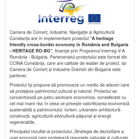
Camera de Comerț, Industrie, Navigație și Agricultură
Constanța are în implementare proiectul
“A heritage
friendly cross-border economy in România and Bulgaria
- HERITAGE RO-BG”
, finanțat prin Programul Interreg V-A
România - Bulgaria. Parteneriatul proiectului este format din
CCINA Constanța, care are calitate de leader de proiect, iar
Camera de Comerț și Industrie Dobrich din Bulgaria este
partener.
Proiectul își propune să promoveze un mediu de afaceri care
să protejeze patrimoniul cultural și natural. Proiectul se
concentrează pe patru sectoare economice, considerate cu
cel mai mare risc în ceea ce privește valorificarea economică
sustenabilă a patrimoniului: turism, urbanism-arhitectură-
construcții, agricultură-silvicultură-pășunat și energii
regenerabile.
Principalul rezultat al proiectului „Strategia de dezvoltare a
unei economii care protejează resursele naturale și culturale